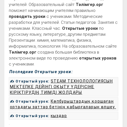
учителей. Образовательный сайт
Тәлімгер.орг
поможет начинающим учителям правильно
проводить уроки
с учениками. Методические
разработки для учителей. Статьи педагогов. Занятия с
учениками. Классный час.
Открытые уроки
по
русскому языку, литературе, другим предметам.
Презентации: химия, математика, физика,
информатика, психология. На образовательном сайте
Тәлімгер.орг
создана большая библиотека в
электронном виде по проведению
открытых уроков
с учениками.
Последние Открытые уроки:
STEAM ТЕХНОЛОЛОГИЯСЫН
✍ Открытый урок:
МЕКТЕПКЕ ДЕЙІНГІ ОҚЫТУ ҮДЕРІСІНЕ
КІРІКТІРУДІҢ ТИІМДІ ЖОЛДАРЫ
Көпбұрыштардың қоршаған
✍ Открытый урок:
ортадағы заттар бетінің қабырғаларын өлшеу.
кыздар
✍ Открытый урок:
.