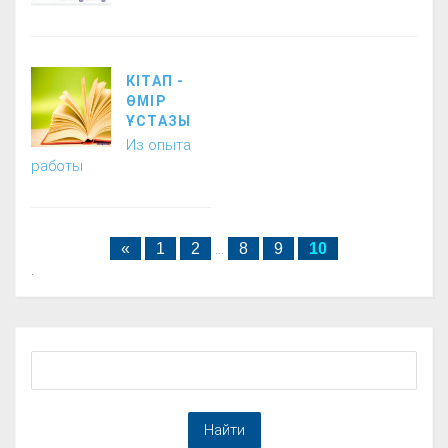
КІТАП -
ӨМІР
ҰСТАЗЫ
Из опыта
работы
«
1
2
...
8
9
10
.