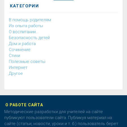
КАТЕГОРИИ
В помощь родителям
Из опыта работы
О воспитании...
Безопасность детей
Дом и работа
Cочинение
Cтихи
Полезные советы
Интернет
Другое
О РАБОТЕ САЙТА
Методические разработки для учителей на сайте
публикуют пользователи сайта. Публикуя материал на
сайте (статьи, новости, уроки и т. б.) пользователь берет