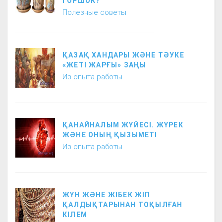
ГОРШОК?
Полезные советы
ҚАЗАҚ ХАНДАРЫ ЖӘНЕ ТӘУКЕ
«ЖЕТІ ЖАРҒЫ» ЗАҢЫ
Из опыта работы
ҚАНАЙНАЛЫМ ЖҮЙЕСІ. ЖҮРЕК
ЖӘНЕ ОНЫҢ ҚЫЗЫМЕТІ
Из опыта работы
ЖҮН ЖӘНЕ ЖІБЕК ЖІП
ҚАЛДЫҚТАРЫНАН ТОҚЫЛҒАН
КІЛЕМ