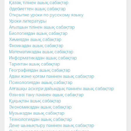
Қазақ тілінен ашық сабақтар
Әдебиеттен ашық сабақтар
Открытие уроки по русскому языку
Уроки литературы
Ағылшын тілінен ашық сабақтар
Биологиядан ашық сабақтар
Химиядан ашық сабақтар
Физикадан ашық сабақтар
Математикадан ашық сабақтар
Информатикадан ашық сабақтар
Тарихтан ашық сабақтар
Географиядан ашық сабақтар
Адам және қоғам пәнінен ашық сабақтар
Психологиядан ашық сабақтар
Алғашқы әскери дайындық пәнінен ашық сабақтар
Өзін-өзі тану пәнінен ашық сабақтар
Құқықтан ашық сабақтар
Экономикадан ашық сабақтар
Музыкадан ашық сабақтар
Технологиядан ашық сабақтар
Дене шынықтыру пәнінен ашық сабақтар