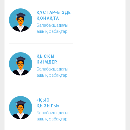
ҚҰСТАР-БІЗДЕ
ҚОНАҚТА
Балабақшадағы
ашық сабақтар
ҚЫСҚЫ
КИІМДЕР.
Балабақшадағы
ашық сабақтар
«ҚЫС
ҚЫЗЫҒЫ»
Балабақшадағы
ашық сабақтар