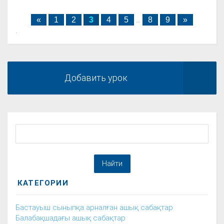
«
1
2
3
4
5
...
8
9
»
.
Добавить урок
КАТЕГОРИИ
Бастауыш сыныпқа арналған ашық сабақтар
Балабақшадағы ашық сабақтар