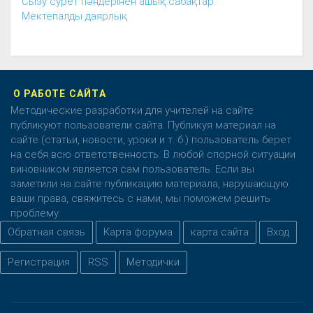
Сызу сурет пәндерінен ашық сабақтар
Мектепалды даярлық
О РАБОТЕ САЙТА
Методические разработки для учителей на сайте
публикуют пользователи сайта. Публикуя материал на
сайте (статьи, новости, уроки и т. б.) пользователь берет
на себя всю ответственность. В любой спорной ситуации
виновником является сам пользователь. Если вы
заметили на сайте публикацию материала, нарушающую
ваши права, свяжитесь с нами, мы поможем решить
проблему.
Обратная связь
Карта форума
карта сайта
Вход
Регистрация
RSS
Методички