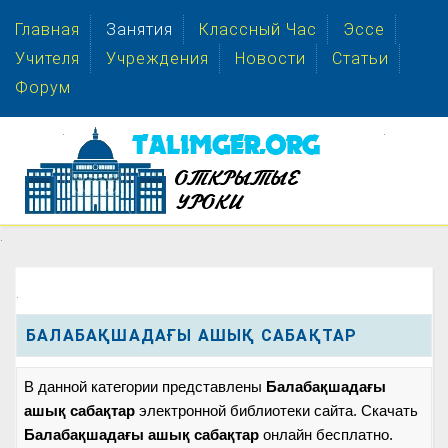
Главная
Занятия
Классный Час
Эссе
Учителя
Учреждения
Новости
Статьи
Форум
.
.
.
.
БАЛАБАҚШАДАҒЫ АШЫҚ САБАҚТАР
В данной категории представлены
Балабақшадағы
ашық сабақтар
электронной библиотеки сайта. Скачать
Балабақшадағы ашық сабақтар
онлайн бесплатно.