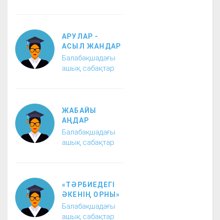
АРУЛАР -
АСЫЛ ЖАНДАР
Балабақшадағы
ашық сабақтар
ЖАБАЙЫ
АҢДАР
Балабақшадағы
ашық сабақтар
«ТӘРБИЕДЕГІ
ӘКЕНІҢ ОРНЫ»
Балабақшадағы
ашық сабақтар