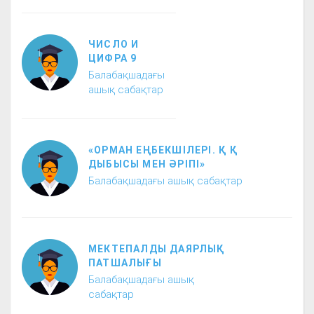
ЧИСЛО И
ЦИФРА 9
Балабақшадағы
ашық сабақтар
«ОРМАН ЕҢБЕКШІЛЕРІ. Қ Қ
ДЫБЫСЫ МЕН ӘРІПІ»
Балабақшадағы ашық сабақтар
МЕКТЕПАЛДЫ ДАЯРЛЫҚ
ПАТШАЛЫҒЫ
Балабақшадағы ашық
сабақтар