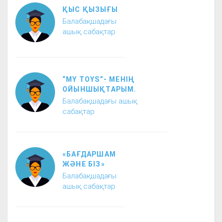
ҚЫС ҚЫЗЫҒЫ
Балабақшадағы
ашық сабақтар
“MY TOYS”- МЕНІҢ
ОЙЫНШЫҚТАРЫМ.
Балабақшадағы ашық
сабақтар
«БАҒДАРШАМ
ЖӘНЕ БІЗ»
Балабақшадағы
ашық сабақтар