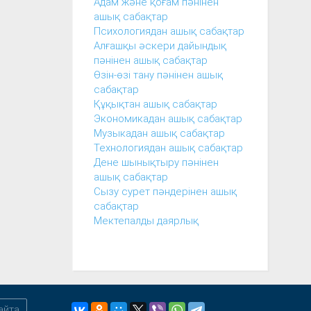
Адам және қоғам пәнінен
ашық сабақтар
Психологиядан ашық сабақтар
Алғашқы әскери дайындық
пәнінен ашық сабақтар
Өзін-өзі тану пәнінен ашық
сабақтар
Құқықтан ашық сабақтар
Экономикадан ашық сабақтар
Музыкадан ашық сабақтар
Технологиядан ашық сабақтар
Дене шынықтыру пәнінен
ашық сабақтар
Сызу сурет пәндерінен ашық
сабақтар
Мектепалды даярлық
айта