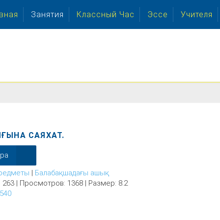
вная
Занятия
Классный Час
Эссе
Учителя
ҒЫНА САЯХАТ.
ера
редметы
|
Балабақшадағы ашық
 263 | Просмотров: 1368 | Размер: 8.2
540