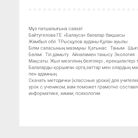
.
Мұз патшалығына саяхат.
Байтугелова Г.Е. «Балауса» балалар бақшасы
Жамбыл обл. Т.Рысқұлов ауданы.Құлан ауылы
Білім саласының мазмұны: Қатынас . Таным . Шы
Бөлімі : Тіл дамыту . Айналамен танысу. Экология .
Мақсаты: Жыл мезгілінің белгілері , ерекшіліктері
Балаларды қоршаған орта,заттар мен олардың ма
пен адамның
Скачать методички (классные уроки) для учителе
урок с учеником, вам поможет грамотно составле
информатике, химии, психологии.
.