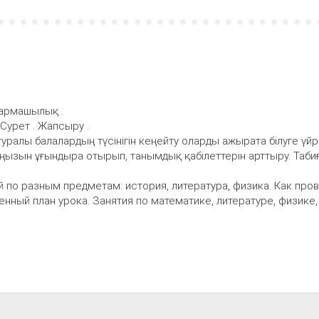
ғармашылық .
 Сурет . Жапсыру .
 туралы балалардың түсінігін кеңейту оларды ажырата білуге үйр
ңызын ұғындыра отырып, танымдық қабілеттерін арттыру. Таби
й по разным предметам: история, литература, физика. Как про
нный план урока. Занятия по математике, литературе, физике,