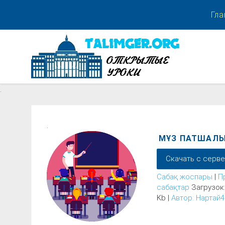
Гла
.
.
.
МҰЗ ПАТШАЛЫ
Скачать с серв
Сабақ жоспары
|
П
сабақтар
Загрузок:
Kb |
Автор: Нартай4