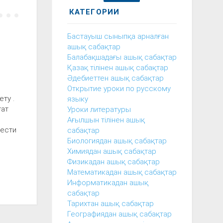
КАТЕГОРИИ
Бастауыш сыныпқа арналған
ашық сабақтар
Балабақшадағы ашық сабақтар
Қазақ тілінен ашық сабақтар
Әдебиеттен ашық сабақтар
Открытие уроки по русскому
ету .
языку
ғат
Уроки литературы
Ағылшын тілінен ашық
вести
сабақтар
Биологиядан ашық сабақтар
Химиядан ашық сабақтар
Физикадан ашық сабақтар
Математикадан ашық сабақтар
Информатикадан ашық
сабақтар
Тарихтан ашық сабақтар
Географиядан ашық сабақтар