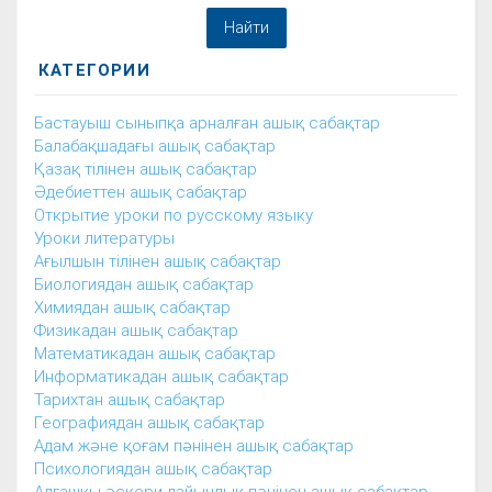
КАТЕГОРИИ
Бастауыш сыныпқа арналған ашық сабақтар
Балабақшадағы ашық сабақтар
Қазақ тілінен ашық сабақтар
Әдебиеттен ашық сабақтар
Открытие уроки по русскому языку
Уроки литературы
Ағылшын тілінен ашық сабақтар
Биологиядан ашық сабақтар
Химиядан ашық сабақтар
Физикадан ашық сабақтар
Математикадан ашық сабақтар
Информатикадан ашық сабақтар
Тарихтан ашық сабақтар
Географиядан ашық сабақтар
Адам және қоғам пәнінен ашық сабақтар
Психологиядан ашық сабақтар