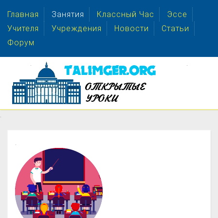
Главная
Занятия
Классный Час
Эссе
Учителя
Учреждения
Новости
Статьи
Форум
.
.
.
.