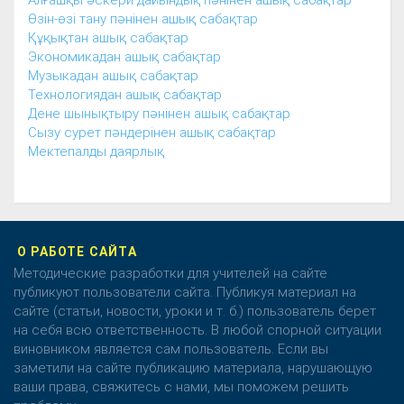
Алғашқы әскери дайындық пәнінен ашық сабақтар
Өзін-өзі тану пәнінен ашық сабақтар
Құқықтан ашық сабақтар
Экономикадан ашық сабақтар
Музыкадан ашық сабақтар
Технологиядан ашық сабақтар
Дене шынықтыру пәнінен ашық сабақтар
Сызу сурет пәндерінен ашық сабақтар
Мектепалды даярлық
О РАБОТЕ САЙТА
Методические разработки для учителей на сайте
публикуют пользователи сайта. Публикуя материал на
сайте (статьи, новости, уроки и т. б.) пользователь берет
на себя всю ответственность. В любой спорной ситуации
виновником является сам пользователь. Если вы
заметили на сайте публикацию материала, нарушающую
ваши права, свяжитесь с нами, мы поможем решить