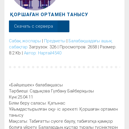
ҚОРШАҒАН ОРТАМЕН ТАНЫСУ
Скачать с сервера
Сабақ жоспары
|
Предметы
|
Балабақшадағы ашық
сабақтар
Загрузок: 326 | Просмотров: 2658 | Размер:
8.2 Kb |
Автор: Нартай4540
.
«Бәйшешек» балабақшасы
Тәрбиеші: Садықова Гүлбану Байбөріқызы
Күні:25.04.11
Білім беру саласы: Қатынас
Ұйымдастырылған оқу- іс әрекеті: Қоршаған ортамен
танысу
Мақсаты: Табиғатты сүюге баулу, табиғатқа қамқор
болуға үйрету. Балалардың құстар туралы түсініктерін