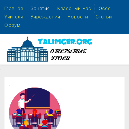
Главная
Занятия
Классный Час
Эссе
Учителя
Учреждения
Новости
Статьи
Форум
.
.
.
.