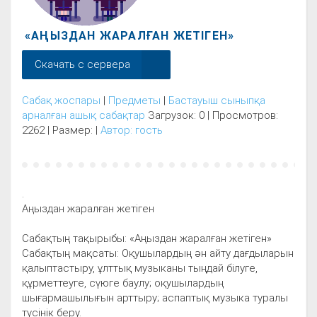
«АҢЫЗДАН ЖАРАЛҒАН ЖЕТІГЕН»
Скачать с сервера
Сабақ жоспары
|
Предметы
|
Бастауыш сыныпқа
арналған ашық сабақтар
Загрузок: 0 | Просмотров:
2262 | Размер: |
Автор: гость
.
Аңыздан жаралған жетіген
Сабақтың тақырыбы: «Аңыздан жаралған жетіген»
Сабақтың мақсаты: Оқушылардың ән айту дағдыларын
қалыптастыру, ұлттық музыканы тыңдай білуге,
құрметтеуге, сүюге баулу; оқушылардың
шығармашылығын арттыру; аспаптық музыка туралы
түсінік беру.