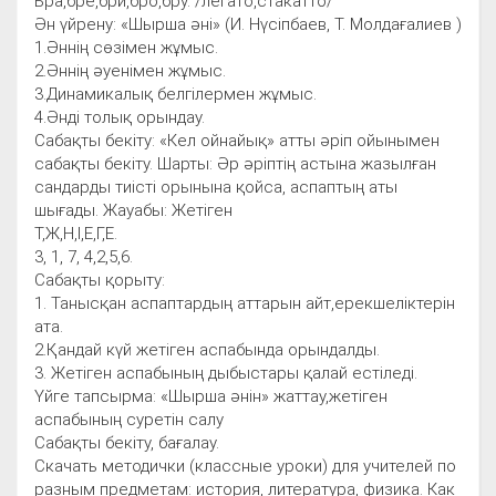
Бра,бре,бри,бро,бру. /легато,стакатто/
Ән үйрену: «Шырша әні» (И. Нүсіпбаев, Т. Молдағалиев )
1.Әннің сөзімен жұмыс.
2.Әннің әуенімен жұмыс.
3.Динамикалық белгілермен жұмыс.
4.Әнді толық орындау.
Сабақты бекіту: «Кел ойнайық» атты әріп ойынымен
сабақты бекіту. Шарты: Әр әріптің астына жазылған
сандарды тиісті орынына қойса, аспаптың аты
шығады. Жауабы: Жетіген
Т,Ж,Н,І,Е,Г,Е.
3, 1, 7, 4,2,5,6.
Сабақты қорыту:
1. Танысқан аспаптардың аттарын айт,ерекшеліктерін
ата.
2.Қандай күй жетіген аспабында орындалды.
3. Жетіген аспабының дыбыстары қалай естіледі.
Үйге тапсырма: «Шырша әнін» жаттау,жетіген
аспабының суретін салу
Сабақты бекіту, бағалау.
Скачать методички (классные уроки) для учителей по
разным предметам: история, литература, физика. Как