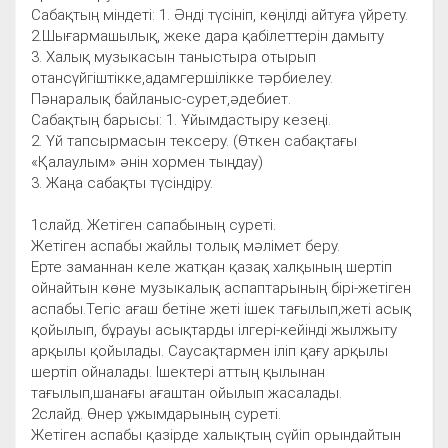
Сабақтың міндеті: 1. Әнді түсініп, көңілді айтуға үйрету.
2.Шығармашылық, жеке дара қабілеттерін дамыту
3. Халық музыкасын таныстыра отырып
отансүйгіштікке,адамгершілікке тәрбиелеу.
Пәнаралық байланыс-сурет,әдебиет.
Сабақтың барысы: 1. Ұйымдастыру кезеңі.
2. Үй тапсырмасын тексеру. (Өткен сабақтағы
«Қалаулым» әнін хормен тыңдау)
3. Жаңа сабақты түсіндіру.
1слайд. Жетіген сапабының суреті.
Жетіген аспабы жайлы толық мәлімет беру.
Ерте заманнан келе жатқан қазақ халқының шертіп
ойнайтын көне музыкалық аспаптарының бірі-жетіген
аспабы.Тегіс ағаш бетіне жеті ішек тағылып,жеті асық
қойылып, бұрауы асықтарды ілгері-кейінді жылжыту
арқылы қойылады. Саусақтармен іліп қағу арқылы
шертіп ойналады. Ішектері аттың қылынан
тағылып,шанағы ағаштан ойылып жасалады.
2слайд. Өнер ұжымдарының суреті.
Жетіген аспабы қазірде халықтың сүйіп орындайтын