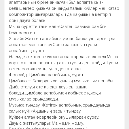
апаптарының біріне айналған.Бұл аспапта қыз-
келіншектер қызыға ойнайды.Халық күйлерімен қатар
композитор шығармаларын да нақышына келтіріп
орындауға болады.
Мына суретте танымал «Сазген сазы»ансамбль
бейнеленген.
3 слайд.Жетіген аспабына ұқсас басқа ұлттардың да
аспатарымен танысу.Орыс халқының гусли
аспабының суреті.
Әлемде жетігенге ұқсас аспаптар да кездеседі.Мына
көріп отырған аспаптың атын гусли деп атайды. Гусли
деген сөз «ішектің гуілі» деп аталады
4 слсайд. Цимбало аспабының суреті.
Цимбало — Беларусь халқының музыкалық аспабы.
Дыбысталуы өте қысқа, дауысы ашық
болады.Цимбало аспабымен көбінесе қысқы
музыкалар орындалады.
Музыка тыңдау: Жетіген аспабының орындауында
халық күйі «Аңшының зары» тыңдау.
Күйден алған әсерлерін оқушылардан сұрау.
Дауыс жаттығулары: Ма,ме,ми,мо,му.