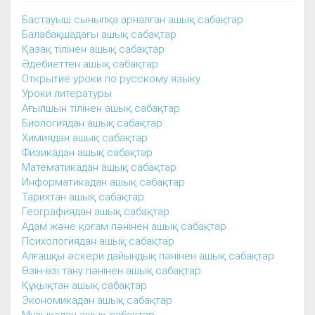
Бастауыш сыныпқа арналған ашық сабақтар
Балабақшадағы ашық сабақтар
Қазақ тілінен ашық сабақтар
Әдебиеттен ашық сабақтар
Открытие уроки по русскому языку
Уроки литературы
Ағылшын тілінен ашық сабақтар
Биологиядан ашық сабақтар
Химиядан ашық сабақтар
Физикадан ашық сабақтар
Математикадан ашық сабақтар
Информатикадан ашық сабақтар
Тарихтан ашық сабақтар
Географиядан ашық сабақтар
Адам және қоғам пәнінен ашық сабақтар
Психологиядан ашық сабақтар
Алғашқы әскери дайындық пәнінен ашық сабақтар
Өзін-өзі тану пәнінен ашық сабақтар
Құқықтан ашық сабақтар
Экономикадан ашық сабақтар