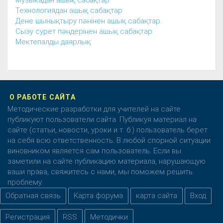
Музыкадан ашық сабақтар
Технологиядан ашық сабақтар
Дене шынықтыру пәнінен ашық сабақтар
Сызу сурет пәндерінен ашық сабақтар
Мектепалды даярлық
О РАБОТЕ САЙТА
Методические разработки для учителей на сайте
публикуют пользователи сайта. Публикуя материал на
сайте (статьи, новости, уроки и т. б.) пользователь берет
на себя всю ответственность. В любой спорной ситуации
виновником является сам пользователь. Если вы
заметили на сайте публикацию материала, нарушающую
ваши права, свяжитесь с нами, мы поможем решить
проблему.
Обратная связь
Карта форума
карта сайта
Вход
Регистрация
RSS
Методички