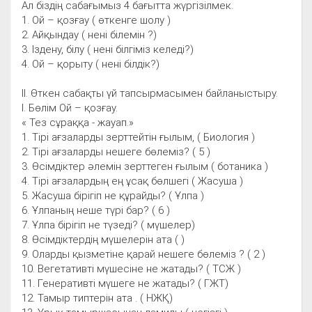
Ал біздің сабағымыз 4 бағытта жүргізілмек.
1. Ой – қозғау ( өткенге шолу )
2. Айқындау ( нені білемін ?)
3. Іздену, білу ( нені білгіміз келеді?)
4. Ой – қорыту ( нені білдік?)
ІІ. Өткен сабақты үй тапсырмасымен байланыстыру.
І. Бөлім Ой – қозғау.
« Тез сұраққа - жауап.»
1. Тірі ағзаларды зерттейтін ғылым, ( Биология )
2. Тірі ағзаларды нешеге бөлеміз? ( 5 )
3. Өсімдіктер әлемін зерттеген ғылым ( ботаника )
4. Тірі ағзалардың ең ұсақ бөлшегі ( Жасуша )
5. Жасуша бірігіп не құрайды? ( Ұлпа )
6. Ұлпаның неше түрі бар? ( 6 )
7. Ұлпа бірігіп не түзеді? ( мүшелер)
8. Өсімдіктердің мүшелерін ата ( )
9. Оларды қызметіне қарай нешеге бөлеміз ? ( 2 )
10. Вегетативті мүшесіне не жатады? ( ТСЖ )
11. Генеративті мүшеге не жатады? ( ГЖТ)
12. Тамыр типтерін ата . ( НЖҚ)