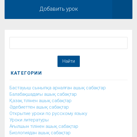
Добавить урок
КАТЕГОРИИ
Бастауыш сыныпқа арналған ашық сабақтар
Балабақшадағы ашық сабақтар
Қазақ тілінен ашық сабақтар
Әдебиеттен ашық сабақтар
Открытие уроки по русскому языку
Уроки литературы
Ағылшын тілінен ашық сабақтар
Биологиядан ашық сабақтар