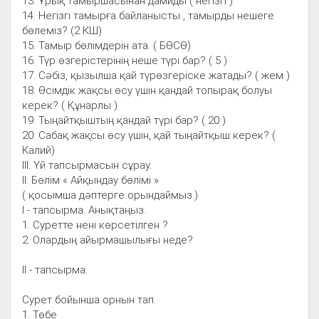
13. Ұрық тамыршасынан дамиды ( негізгі )
14. Негізгі тамырға байланысты , тамырды нешеге
бөлеміз? (2 КШ)
15. Тамыр бөлімдерін ата. ( БӨСӨ)
16. Түр өзгерістерінің неше түрі бар? ( 5 )
17. Сәбіз, қызылша қай түрөзгеріске жатады? ( жем )
18. Өсімдік жақсы өсу үшін қандай топырақ болуы
керек? ( Құнарлы )
19. Тыңайтқыштың қандай түрі бар? ( 20 )
20. Сабақ жақсы өсу үшін, қай тыңайтқыш керек? (
Калий)
ІІІ. Үй тапсырмасын сұрау.
ІІ. Бөлім « Айқындау бөлімі »
( қосымша дәптерге орындаймыз.)
І - тапсырма. Анықтаңыз.
1. Суретте нені көрсетілген ?
2. Олардың айырмашылығы неде?
ІІ - тапсырма.
Сурет бойынша орнын тап.
1. Төбе