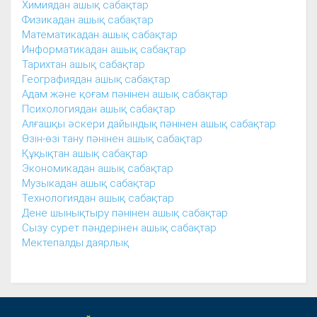
Химиядан ашық сабақтар
Физикадан ашық сабақтар
Математикадан ашық сабақтар
Информатикадан ашық сабақтар
Тарихтан ашық сабақтар
Географиядан ашық сабақтар
Адам және қоғам пәнінен ашық сабақтар
Психологиядан ашық сабақтар
Алғашқы әскери дайындық пәнінен ашық сабақтар
Өзін-өзі тану пәнінен ашық сабақтар
Құқықтан ашық сабақтар
Экономикадан ашық сабақтар
Музыкадан ашық сабақтар
Технологиядан ашық сабақтар
Дене шынықтыру пәнінен ашық сабақтар
Сызу сурет пәндерінен ашық сабақтар
Мектепалды даярлық