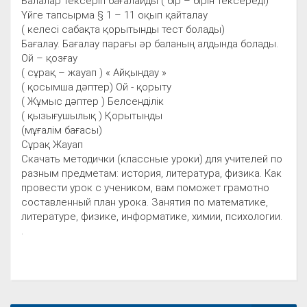
Балалар тексеріп бағалайды ( бір – бірін тексереді)
Үйге тапсырма § 1 – 11 оқып қайталау
( келесі сабақта қорытынды тест болады)
Бағалау. Бағалау парағы әр баланың алдында болады.
Ой – қозғау
( сұрақ – жауап ) « Айқындау »
( қосымша дәптер) Ой - қорыту
( Жұмыс дәптер ) Белсенділік
( қызығушылық ) Қорытынды
(мұғалім бағасы)
Сұрақ Жауап
Скачать методички (классные уроки) для учителей по
разным предметам: история, литература, физика. Как
провести урок с учеником, вам поможет грамотно
составленный план урока. Занятия по математике,
литературе, физике, информатике, химии, психологии.
.