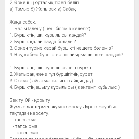
2. Өркеннің орталық тірегі бөлігі
а) Тамыр б) Жапырақ в) Сабақ
Жаңа сабақ.
ІІІ. Бөлім Іздену ( нені білгіміз келеді?)
1. Бүршіктің ішкі құрылысы қандай?
2. Бүршік қалай пайда болады?
3. Өркен түріне қарай бүршікті нешеге бөлеміз?
4. Өсу, көбею бүршіктерінің айырмашылығы қандай?
1. Бүршіктің ішкі құрылысының суреті
2. Жапырақ және гүл бүршігігнің суреті
3. Схема ( айырмашылығын айқындау)
4. Бүршіктің ашылу құрылысы ( көктемгі құбылыс )
Бекіту. Ой - қорыту.
Жұмыс дәптермен жұмыс жасау Дұрыс жауабын
тақтадан көрсету.
І - тапсырма
ІІ - тапсырма
ІІІ - тапсырма