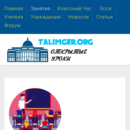
Главная
Занятия
Классный Час
Эссе
Учителя
Учреждения
Новости
Статьи
Форум
.
.
.
.