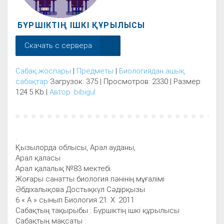
БҮРШІКТІҢ ІШКІ ҚҰРЫЛЫСЫ
Скачать с сервера
Сабақ жоспары
|
Предметы
|
Биологиядан ашық
сабақтар
Загрузок: 375 | Просмотров: 2330 | Размер:
124.5 Kb |
Автор: bibigul
.
Қызылорда облысы, Арал ауданы,
Арал қаласы
Арал қалалық №83 мектебі
Жоғары санатты биология пәнінің мұғалімі
Әбдіхалықова Достықкүл Сәдірқызы
6 « А » сынып Биология 21. Х. 2011
Сабақтың тақырыбы : Бүршіктің ішкі құрылысы
Сабақтың мақсаты :