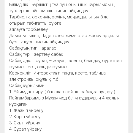
Білімділік . Бүршіктің түзілуін оның ішкі құрылысын ,
түрлерінің айырмашылығын айқындау.
Тәрбиелік: өркеннің өсуінің маңыздылығын біле
отырып табиғатты сүюге ,
аялауға тәрбиелеу.
Дамытушылық : Ізденістер жұмыстар жасау арқылы
бүршік құрылысын айқындау.
Сабақтың типі : аралас
Сабақ түрі : зерттеу сабақ
Сабақ әдісі : сұрақ – жауап, ізденіс, баяндау, суретпен
жұмыс, тест, өзіндік жұмыс.
Көрнекілігі: Интерактивті тақта, кесте, таблица,
электронды оқулық, т.б
Сабақ құрылымы.
1. Ұйымдастыру. ( балалар зейінін сабаққа аудару )
Пайғамбарымыз Мұхаммед білім аударудың 4 жолын
нұсқаған:
1. Жазып үйрену
2. Көріп үйрену
3. Оқып үйрену
4. Сұрап үйрену