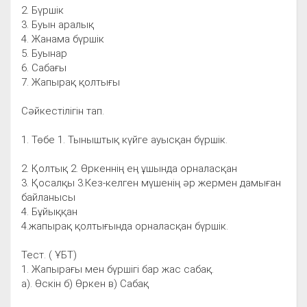
2. Бүршік
3. Буын аралық
4. Жанама бүршік
5. Буынар
6. Сабағы
7. Жапырақ қолтығы
Сәйкестілігін тап.
1. Төбе 1. Тыныштық күйге ауысқан бүршік.
2. Қолтық 2. Өркеннің ең ұшында орналасқан
3. Қосалқы 3.Кез-келген мүшенің әр жермен дамыған
байланысы
4. Бұйыққан
4.жапырақ қолтығында орналасқан бүршік.
Тест. ( ҰБТ)
1. Жапырағы мен бүршігі бар жас сабақ.
а). Өскін б) Өркен в) Сабақ