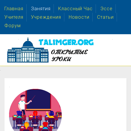
Главная
Занятия
Классный Час
Эссе
Учителя
Учреждения
Новости
Статьи
Форум
.
.
.
.