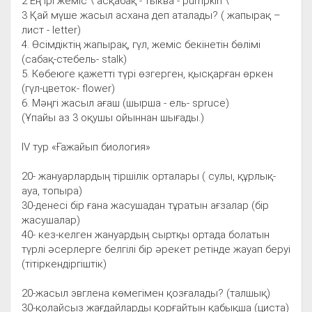
2 Ең ірі жеміс \ асқабақ - тыква - pumpkin \
3 Қай мүше жасыл асхана деп аталады? ( жапырақ –
лист - letter)
4. Өсімдіктің жапырақ, гүл, жеміс бекінетін бөлімі
(сабақ-стебель- stalk)
5. Көбеюге қажетті түрі өзгерген, қысқарған өркен
(гүл-цветок- flower)
6. Мәңгі жасыл ағаш (шырша - ель- spruce)
(Ұпайы аз 3 оқушы ойыннан шығады.)
ІV тур «Ғажайып биология»
20- жануарлардың тіршілік орталары ( сулы, құрлық-
ауа, топыра)
30-денесі бір ғана жасушадан тұратын ағзалар (бір
жасушалар)
40- кез-келген жануардың сыртқы ортада болатын
түрлі әсерлерге белгілі бір әрекет ретінде жауап беруі
(тітіркендіргіштік)
20-жасыл эвглена көмегімен қозғалады? (талшық)
30-қолайсыз жағдайларды қорғайтын қабықша (циста)