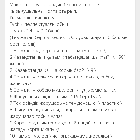
Мақсаты: Оқушылардың биология пәніне
қызығушылығын оята отырып,
білімдерін тиянақтау
Түрі: интеллектуалды ойын
І тур «БӘЙГЕ» (10 балл)
(Тез жауап беріліуі керек . Әр дұрыс жауап 10 баллмен
есептеледі)
1 Өсімдіктерді зерттейтін ғылым.\Ботаника\
2 Қазақстанның қызыл кітабы қашан шықты? . \ 1981
жылы\
3. Қазақстанда қанша қорық бар? . \ 9 \
4 Өсімдіктің өсім мүшелерін ата.\ тамыр, сабақ,
жапырақ\
5 Өсімдіктің көбею мүшелері . \ гүл, жеміс, ұлпа\
6 Жасушаны ашқан ғылым . \ Роберт Гук \
7 Тек өсімдік жасушасына тән денешік . \ пластик \
8 Шығу тегі, құрылысы, атқаратын қызметі ұқсас
жасушалар тобы \ ұлпа\
9 Қарашірік, шымтезек қандай тыңайтқыштарға
жатады \органикалық\
10 Тамыр түрлері \ негізгі, жарнама ,қосалқы \