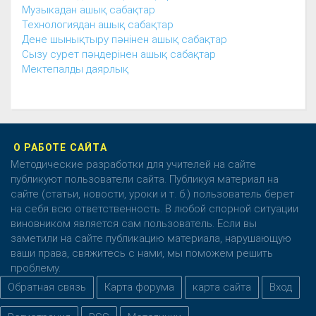
Музыкадан ашық сабақтар
Технологиядан ашық сабақтар
Дене шынықтыру пәнінен ашық сабақтар
Сызу сурет пәндерінен ашық сабақтар
Мектепалды даярлық
О РАБОТЕ САЙТА
Методические разработки для учителей на сайте
публикуют пользователи сайта. Публикуя материал на
сайте (статьи, новости, уроки и т. б.) пользователь берет
на себя всю ответственность. В любой спорной ситуации
виновником является сам пользователь. Если вы
заметили на сайте публикацию материала, нарушающую
ваши права, свяжитесь с нами, мы поможем решить
проблему.
Обратная связь
Карта форума
карта сайта
Вход