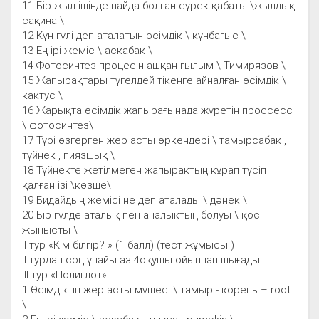
11 Бір жыл ішінде пайда болған сүрек қабаты \жылдық
сақина \
12 Күн гүлі деп аталатын өсімдік \ күнбағыс \
13 Ең ірі жеміс \ асқабақ \
14 Фотосинтез процесін ашқан ғылым \ Тимирязов \
15 Жапырақтары түгелдей тікенге айналған өсімдік \
кактус \
16 Жарықта өсімдік жапырағынада жүретін проссесс
\ фотосинтез\
17 Түрі өзгерген жер асты өркендері \ тамырсабақ ,
түйнек , пиязшық \
18 Түйнекте жетілмеген жапырақтың құрап түсіп
қалған ізі \көзше\
19 Бидайдың жемісі не деп аталады \ дәнек \
20 Бір гүлде аталық пен аналықтың болуы \ қос
жынысты \
ІІ тур «Кім білгір? » (1 балл) (тест жұмысы )
ІІ турдан соң ұпайы аз 4оқушы ойыннан шығады .
ІІІ тур «Полиглот»
1 Өсімдіктің жер асты мүшесі \ тамыр - корень – root
\