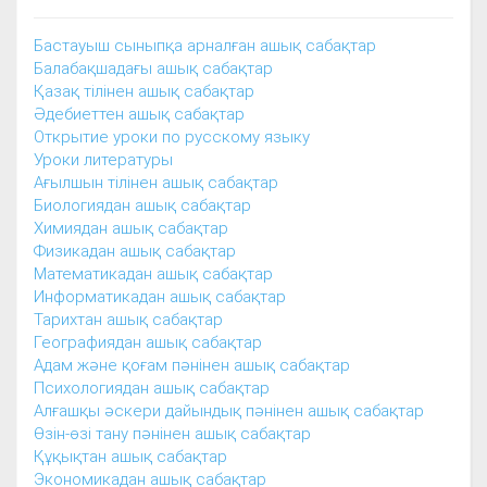
Бастауыш сыныпқа арналған ашық сабақтар
Балабақшадағы ашық сабақтар
Қазақ тілінен ашық сабақтар
Әдебиеттен ашық сабақтар
Открытие уроки по русскому языку
Уроки литературы
Ағылшын тілінен ашық сабақтар
Биологиядан ашық сабақтар
Химиядан ашық сабақтар
Физикадан ашық сабақтар
Математикадан ашық сабақтар
Информатикадан ашық сабақтар
Тарихтан ашық сабақтар
Географиядан ашық сабақтар
Адам және қоғам пәнінен ашық сабақтар
Психологиядан ашық сабақтар
Алғашқы әскери дайындық пәнінен ашық сабақтар
Өзін-өзі тану пәнінен ашық сабақтар
Құқықтан ашық сабақтар
Экономикадан ашық сабақтар