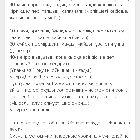
40- мына органоидтардың қайсысы қай жәндікке тән:
кірпікшелілер, талшық, жалғанаяқ (кірпікшелі кебісше,
жасыл эвглена, амеба)
20- шаян, өрмекші, бунақденелілердің денесіндегі су,
газ өтпейтін қатты қабықша ( хитин)
30- сүйекті шеміршекті, қанды, майды түзететін ұлпа
(дәнекер)
40- нейронның ұзын және қысқа өсіндісі не деп
аталады? ( аксон, дендрит)
(Ұпайы аз 1 оқушы ойыннан шығады.)
V тур «Дода» (Биологиялық эстафета)
Бұл турда 1 оқушы 1 жемістің не өсімдіктің атын
айтып, келесі оқушы сол өсімдіктің не жемістің соңғы
әрпінен басталатын өсімдіктің атын айтуы керек.
(Мысалы: алма-алмұрт, шие-емен.....)
VІ тур «Қорытынды»
Батыс Қазақстан облысы Жаңақала ауданы, Жаңақала
ауылы.
Скачать методички (классные уроки) для учителей по