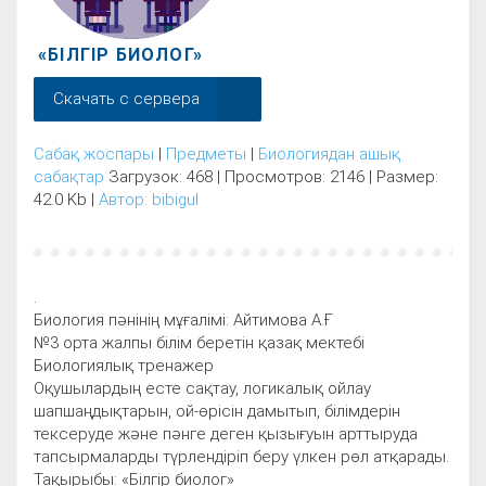
«БІЛГІР БИОЛОГ»
Скачать с сервера
Сабақ жоспары
|
Предметы
|
Биологиядан ашық
сабақтар
Загрузок: 468 | Просмотров: 2146 | Размер:
42.0 Kb |
Автор: bibigul
.
Биология пәнінің мұғалімі: Айтимова А.Ғ
№3 орта жалпы білім беретін қазақ мектебі
Биологиялық тренажер
Оқушылардың есте сақтау, логикалық ойлау
шапшаңдықтарын, ой-өрісін дамытып, білімдерін
тексеруде және пәнге деген қызығуын арттыруда
тапсырмаларды түрлендіріп беру үлкен рөл атқарады.
Тақырыбы: «Білгір биолог»