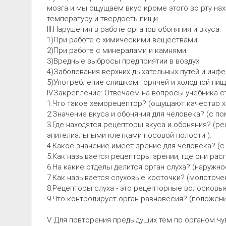
мозга и мы ощущаем вкус кроме этого во рту на
температуру и твердость пищи.
III.Нарушения в работе органов обоняния и вкуса.
1)При работе с химическими веществами.
2)При работе с минералами и камнями.
3)Вредные выбросы предприятии в воздух.
4)Заболевания верхних дыхательных путей и инфе
5)Употребление слишком горячей и холодной пищ
IV.Закрепление: Отвечаем на вопросы учебника ст
1.Что такое хеморецептор? (ощущают качество 
2.Значение вкуса и обоняния для человека? (с п
3.Где находятся рецепторы вкуса и обоняния? (р
эпителиальными клетками носовой полости ).
4.Какое значение имеет зрение для человека? (
5.Как называется рецепторы зрении, где они рас
6.На какие отделы делится орган слуха? (наружное
7.Как называется слуховые косточки? (молоточек
8.Рецепторы слуха - это рецепторные волосковые
9.Что контролирует орган равновесия? (положени
V. Для повторения предыдущих тем по органом ч