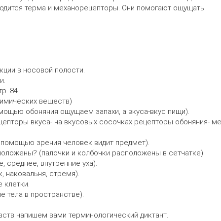
ходится терма и механорецепторы. Они помогают ощущать
кции в носовой полости.
и.
р. 84.
химических веществ)
омощью обоняния ощущаем запахи, а вкуса-вкус пищи).
ецепторы вкуса- на вкусовых сосочках рецепторы обоняния- м
с помощью зрения человек видит предмет).
положены? (палочки и колбочки расположены в сетчатке).
, среднее, внутренние уха).
, наковальня, стремя).
 клетки.
е тела в пространстве).
увств напишем вами терминологический диктант.