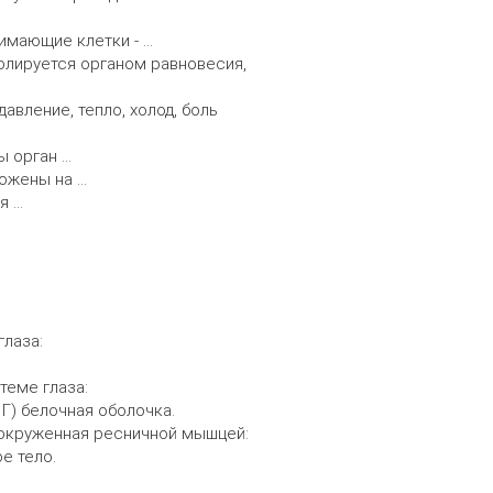
нимающие клетки - …
олируется органом равновесия,
вление, тепло, холод, боль
ы орган …
ожены на …
я …
глаза:
теме глаза:
 Г) белочная оболочка.
 окруженная ресничной мышцей:
ое тело.
: