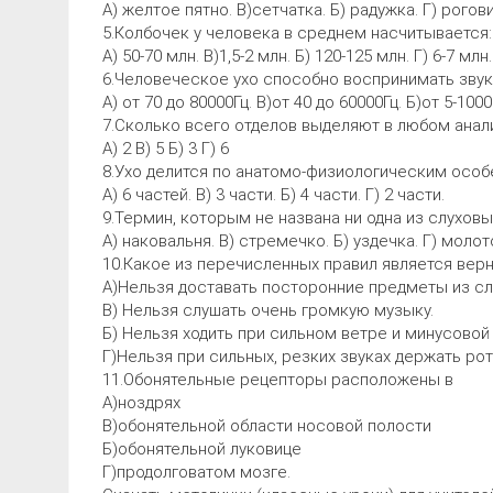
А) желтое пятно. В)сетчатка. Б) радужка. Г) рогови
5.Колбочек у человека в среднем насчитывается:
А) 50-70 млн. В)1,5-2 млн. Б) 120-125 млн. Г) 6-7 млн.
6.Человеческое ухо способно воспринимать звук
А) от 70 до 80000Гц. В)от 40 до 60000Гц. Б)от 5-1000
7.Сколько всего отделов выделяют в любом анал
А) 2 В) 5 Б) 3 Г) 6
8.Ухо делится по анатомо-физиологическим особ
А) 6 частей. В) 3 части. Б) 4 части. Г) 2 части.
9.Термин, которым не названа ни одна из слуховы
А) наковальня. В) стремечко. Б) уздечка. Г) молот
10.Какое из перечисленных правил является вер
А)Нельзя доставать посторонние предметы из сл
В) Нельзя слушать очень громкую музыку.
Б) Нельзя ходить при сильном ветре и минусовой
Г)Нельзя при сильных, резких звуках держать ро
11.Обонятельные рецепторы расположены в
А)ноздрях
В)обонятельной области носовой полости
Б)обонятельной луковице
Г)продолговатом мозге.