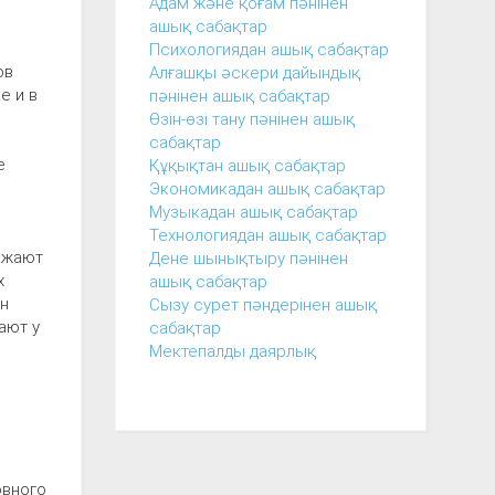
Адам және қоғам пәнінен
ашық сабақтар
Психологиядан ашық сабақтар
ов
Алғашқы әскери дайындық
е и в
пәнінен ашық сабақтар
Өзін-өзі тану пәнінен ашық
сабақтар
е
Құқықтан ашық сабақтар
Экономикадан ашық сабақтар
Музыкадан ашық сабақтар
Технологиядан ашық сабақтар
ажают
Дене шынықтыру пәнінен
х
ашық сабақтар
ан
Сызу сурет пәндерінен ашық
ают у
сабақтар
Мектепалды даярлық
овного