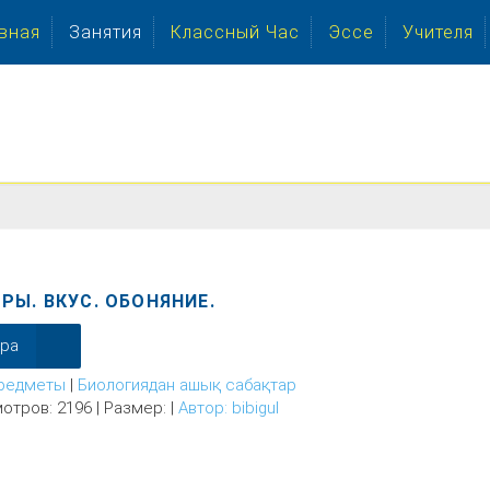
вная
Занятия
Классный Час
Эссе
Учителя
Ы. ВКУС. ОБОНЯНИЕ.
ера
редметы
|
Биологиядан ашық сабақтар
отров: 2196 | Размер: |
Автор: bibigul