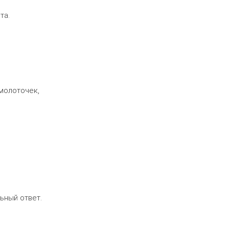
та.
 молоточек,
ьный ответ.