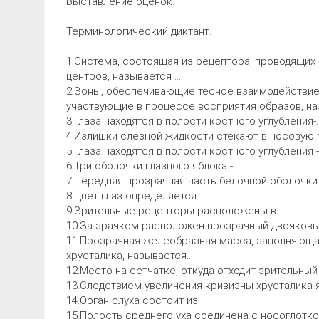
Выставление оценок.
Терминологический диктант.
1.Система, состоящая из рецептора, проводящих
центров, называется …
2.Зоны, обеспечивающие тесное взаимодействие
участвующие в процессе восприятия образов, н
3.Глаза находятся в полости костного углубления-
4.Излишки слезной жидкости стекают в носовую
5.Глаза находятся в полости костного углубления -
6.Три оболочки глазного яблока - …
7.Передняя прозрачная часть белочной оболочки
8.Цвет глаз определяется…
9.Зрительные рецепторы расположены в…
10.За зрачком расположен прозрачный двояков
11.Прозрачная желеобразная масса, заполняюща
хрусталика, называется…
12.Место на сетчатке, откуда отходит зрительный
13.Следствием увеличения кривизны хрусталика 
14.Орган слуха состоит из …
15.Полость среднего уха соединена с носоглотко