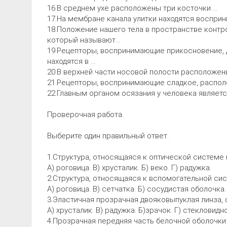
16.В среднем ухе расположены три косточки …
17.На мембране канала улитки находятся воспри
18.Положение нашего тела в пространстве контр
который называют…
19.Рецепторы, воспринимающие прикосновение, да
находятся в …
20.В верхней части носовой полости расположен
21.Рецепторы, воспринимающие сладкое, распол
22.Главным органом осязания у человека являетс
Проверочная работа.
Выберите один правильный ответ.
1.Структура, относящаяся к оптической системе 
А) роговица. В) хрусталик. Б) веко. Г) радужка.
2.Структура, относящаяся к вспомогательной сис
А) роговица. В) сетчатка. Б) сосудистая оболочка.
3.Эластичная прозрачная двояковыпуклая линза,
А) хрусталик. В) радужка. Б)зрачок. Г) стекловидн
4.Прозрачная передняя часть белочной оболочки