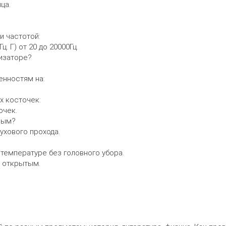
ца.
и частотой:
Гц. Г) от 20 до 20000Гц.
изаторе?
енностям на:
х косточек:
очек.
ным?
ухового прохода.
 температуре без головного убора.
т открытым.