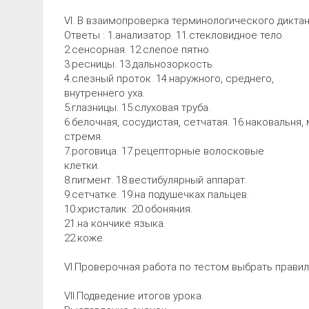
VI. В взаимопроверка терминологического диктан
Ответы : 1.анализатор. 11.стекловидное тело.
2.сенсорная. 12.слепое пятно.
3.ресницы. 13.дальнозоркость.
4.слезный проток. 14.наружного, среднего,
внутреннего уха.
5.глазницы. 15.слуховая труба.
6.белочная, сосудистая, сетчатая. 16.наковальня,
стремя.
7.роговица. 17.рецепторные волосковые
клетки.
8.пигмент. 18.вестибулярный аппарат.
9.сетчатке. 19.на подушечках пальцев.
10.христалик. 20.обоняния.
21.на кончике языка.
22.коже.
VI.Проверочная работа по тестом выбрать правил
VII.Подведение итогов урока.