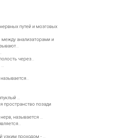
 нервных путей и мозговых
 между анализаторами и
азывают…
…
 полость через…
 …
 называется…
ыпуклый …
я пространство позади
 нерв, называется …
является…
й узким проходом - …