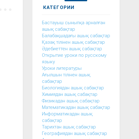
КАТЕГОРИИ
Бастауыш сыныпқа арналған
ашық сабақтар
Балабақшадағы ашық сабақтар
Қазақ тілінен ашық сабақтар
Әдебиеттен ашық сабақтар
Открытие уроки по русскому
языку
Уроки литературы
Ағылшын тілінен ашық
сабақтар
Биологиядан ашық сабақтар
Химиядан ашық сабақтар
Физикадан ашық сабақтар
Математикадан ашық сабақтар
Информатикадан ашық
сабақтар
Тарихтан ашық сабақтар
Географиядан ашық сабақтар