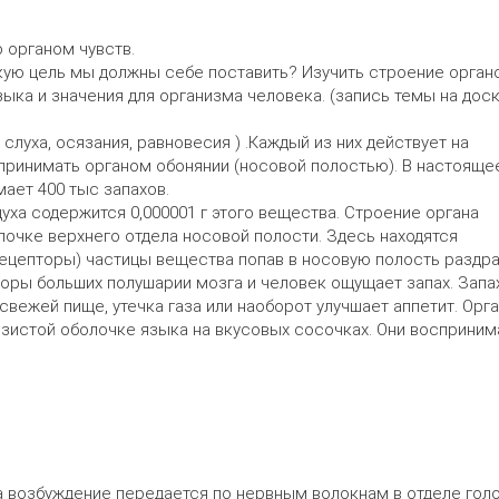
о органом чувств.
кую цель мы должны себе поставить? Изучить строение орган
ыка и значения для организма человека. (запись темы на доск
слуха, осязания, равновесия ) .Каждый из них действует на
ринимать органом обонянии (носовой полостью). В настояще
ает 400 тыс запахов.
духа содержится 0,000001 г этого вещества. Строение органа
олочке верхнего отдела носовой полости. Здесь находятся
ецепторы) частицы вещества попав в носовую полость раздр
коры больших полушарии мозга и человек ощущает запах. Запа
свежей пище, утечка газа или наоборот улучшает аппетит. Орг
зистой оболочке языка на вкусовых сосочках. Они восприним
ка возбуждение передается по нервным волокнам в отделе гол