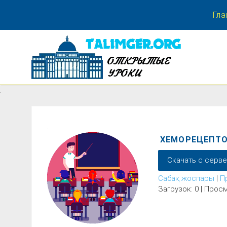
Гла
.
.
.
ХЕМОРЕЦЕПТОР
Скачать с серв
Сабақ жоспары
|
П
Загрузок: 0 | Просм