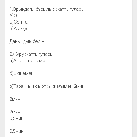
1.Орындағы бұрылыс жаттығулары
А)Оң-ға
Б)Сол-ға
В)Арт-қа
Дайындық бөлімі
2.Жүру жаттығулары
а)Аяқтың ұшымен
б)Өкшемен
в)Табанның сыртқы жағымен 2мин
2мин
2мин
0,5мин
0,5мин