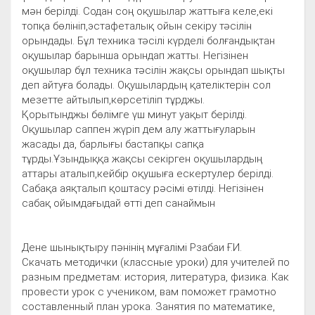
мән берілді. Содан соң оқушылар жаттыға келе,екі
топқа бөлініп,эстафеталық ойын секіру тәсілін
орындады. Бұл теxника тәсілі күрделі болғандықтан
оқушылар барынша орындап жатты. Негізінен
оқушылар бұл техника тәсілін жақсы орындап шықты
деп айтуға болады. Оқушылардың қателіктерін сол
мезетте айтылып,көрсетіліп тұрджы.
Қорытынджы бөлімге үш минут уақыт берілді.
Оқушылар саппен жүріп дем алу жаттығуларын
жасады да, барлығы бастапқы сапқа
тұрды.Ұзындыққа жақсы секірген оқушылардың
аттары аталып,кейбір оқушыға ескертулер берілді.
Сабақа аяқталып қоштасу рәсімі өтілді. Негізінен
сабақ ойымдағыдай өтті деп санаймын
Дене шынықтыру пәнінің мұғалімі Рзабаи Ғ.И.
Скачать методички (классные уроки) для учителей по
разным предметам: история, литература, физика. Как
провести урок с учеником, вам поможет грамотно
составленный план урока. Занятия по математике,