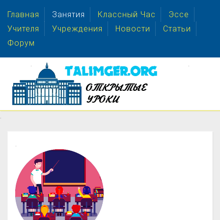
Главная
Занятия
Классный Час
Эссе
Учителя
Учреждения
Новости
Статьи
Форум
.
.
.
.