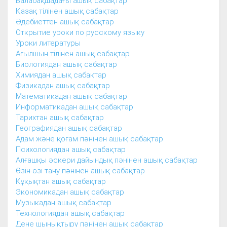
Балабақшадағы ашық сабақтар
Қазақ тілінен ашық сабақтар
Әдебиеттен ашық сабақтар
Открытие уроки по русскому языку
Уроки литературы
Ағылшын тілінен ашық сабақтар
Биологиядан ашық сабақтар
Химиядан ашық сабақтар
Физикадан ашық сабақтар
Математикадан ашық сабақтар
Информатикадан ашық сабақтар
Тарихтан ашық сабақтар
Географиядан ашық сабақтар
Адам және қоғам пәнінен ашық сабақтар
Психологиядан ашық сабақтар
Алғашқы әскери дайындық пәнінен ашық сабақтар
Өзін-өзі тану пәнінен ашық сабақтар
Құқықтан ашық сабақтар
Экономикадан ашық сабақтар
Музыкадан ашық сабақтар
Технологиядан ашық сабақтар
Дене шынықтыру пәнінен ашық сабақтар