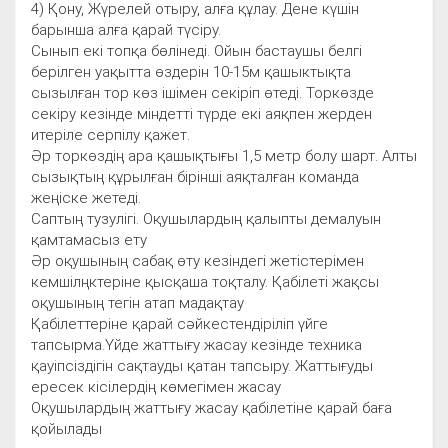
4) Қону, Жүрелей отыру, алға құлау. Дене күшін
барынша алға қарай түсіру.
Сынып екі топқа бөлінеді. Ойын бастаушы белгі
берілген уақытта өздерін 10-15м қашыктықта
сызылған тор көз ішімен секіріп өтеді. Торкөзде
секіру кезінде міндетті түрде екі аяқпен жерден
итеріле серпілу қажет.
Әр торкөздің ара қашықтығы 1,5 метр болу шарт. Алты
сызықтың құрылған бірінші аяқталған команда
жеңіске жетеді.
Саптың тузулігі. Оқушылардың қалыпты демалуын
қамтамасыз ету
Әр оқушының сабақ өту кезіндегі жетістерімен
кемшілңктеріне қысқаша тоқталу. Қабілеті жақсы
оқушының тегін атап мадақтау
Қабілеттеріне қарай сәйкестендіріліп үйге
тапсырма.Үйде жаттығу жасау кезінде техника
қауіпсіздігін сақтауды қатан тапсыру. Жаттығуды
ересек кісілердің көмегімен жасау
Оқушылардың жаттығу жасау қабілетіне қарай баға
қойылады