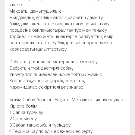
класс
Мақсаты: дамытушылық -
жылдамдық,ептілік,күштілік,қасиетін дамыту
білімділік - жеңіл атлетика жаттығуларының оқу
процесіне байланыстырылған түрімен танысу
тәрбиелік - жас жеткіншектерге салауаттық өмір
салтын қалыптастыру бұқаралық спортқа деген
көзқарасты қалыптастыру
Сабақтың типі: жаңа материалды меңгеру
Сабақтың түрі: дәстүрлі сабақ
Үйрету тәсілі: жекелей және топтық жұмыс
Көрнекті құрал: ысқырық,спорттық
пирамидалар,секіртпелі ризиналар
Бөлім Сабақ барысы Уақыты Методикалық нұсқаулар
Кіріспе бөлімі
1.Сапқа тұрғызу
2.Сәлемдесу
3.Сабақ тақырыбын түсіндіру
4.Техника қауіпсіздік ережесін ескерту