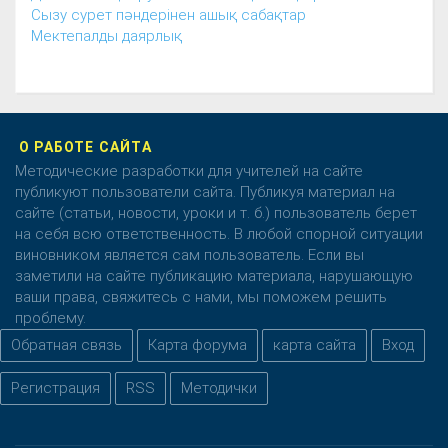
Сызу сурет пәндерінен ашық сабақтар
Мектепалды даярлық
О РАБОТЕ САЙТА
Методические разработки для учителей на сайте
публикуют пользователи сайта. Публикуя материал на
сайте (статьи, новости, уроки и т. б.) пользователь берет
на себя всю ответственность. В любой спорной ситуации
виновником является сам пользователь. Если вы
заметили на сайте публикацию материала, нарушающую
ваши права, свяжитесь с нами, мы поможем решить
проблему.
Обратная связь
Карта форума
карта сайта
Вход
Регистрация
RSS
Методички