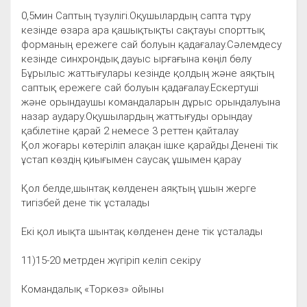
0,5мин Саптың түзулігі.Оқушылардың сапта тұру
кезінде өзара ара қашықтықты сақтауы спорттық
форманың ережеге сай болуын қадағалау.Cәлемдесу
кезінде синхрондық дауыс ырғағына көңіл бөлу
Бұрылыс жаттығулары кезінде қолдың және аяқтың
саптық ережеге сай болуын қадағалау.Ескертуші
және орындаушы командаларын дұрыс орындалуына
назар аудару.Оқушылардың жаттығуды орындау
қабілетіне қарай 2 немесе 3 реттен қайталау
Қол жоғары көтеріліп алақан ішке қарайды.Денені тік
ұстап көздің қиығымен саусақ ұшымен қарау
Қол белде,шынтақ көлденен аяқтың ұшын жерге
тигізбей дене тік ұсталады
Екі қол иықта шынтақ көлденен дене тік ұсталады
11)15-20 метрден жүгіріп келіп секіру
Командалық «Торкөз» ойыны