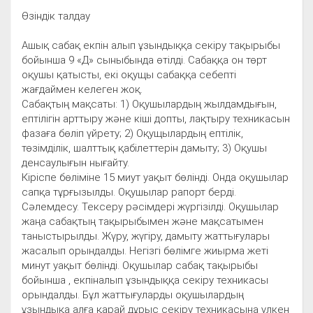
Өзіндік талдау
Ашық сабақ екпін алып ұзындыққа секіру тақырыбы
бойынша 9 «Д» сыныбында өтілді. Сабаққа он төрт
оқушы қатысты, екі оқущы сабаққа себепті
жағдаймен келеген жоқ.
Сабақтың мақсаты: 1) Оқушылардың жылдамдығын,
ептілігін арттыру және кіші допты, лақтыру техникасын
фазаға бөліп үйрету; 2) Оқущылардың ептілік,
төзімділік, шалттық қабілеттерін дамыту; 3) Оқушы
денсаулығын нығайту.
Кіріспе бөліміне 15 миут уақыт бөлінді. Онда оқушылар
сапқа тұрғызылды. Оқушылар рапорт берді.
Сәлемдесу. Тексеру рәсімдері жүргізілді. Оқушылар
жаңа сабақтың тақырыбымен және мақсатымен
таныстырылды. Жүру, жүгіру, дамыту жаттығулары
жасалып орындалды. Негізгі бөлімге жиырма жеті
минут уақыт бөлінді. Оқушылар сабақ тақырыбы
бойынша , екпіналып ұзындыққа секіру техникасы
орындалды. Бұл жаттығуларды оқушылардың
ұзындықа алға қарай дұрыс секіру теxникасына үлкен