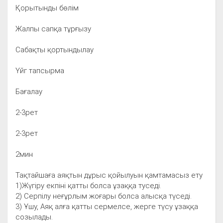
Қорытынды бөлім
Жалпы сапқа тұрғызу
Сабақты қортындылау
Үйг тапсырма
Бағалау
2-3рет
2-3рет
2мин
Тақтайшаға аяқтын дұрыс қойылуын қамтамасыз ету
1)Жүгіру екпіні қатты болса ұзаққа туседі.
2) Серпілу неғұрлым жоғары болса алысқа түседі.
3) Ұшу, Аяқ алға қатты сермелсе, жерге түсу ұзаққа
созылады.