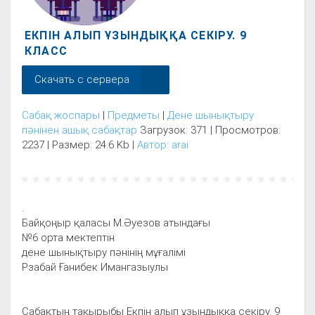
ЕКПІН АЛЫП ҰЗЫНДЫҚҚА СЕКІРУ. 9
КЛАСС
Скачать с сервера
Сабақ жоспары
|
Предметы
|
Дене шынықтыру
пәнінен ашық сабақтар
Загрузок: 371 | Просмотров:
2237 | Размер: 24.6 Kb |
Автор: arai
.
Байқоңыр қаласы М.Әуезов атындағы
№6 орта мектептін
дене шынықтыру пәнінің мұғалімі
Рзабай Ғанибек Имангазыулы
Сабақтың тақырыбы Екпін алып ұзындыққа секіру. 9