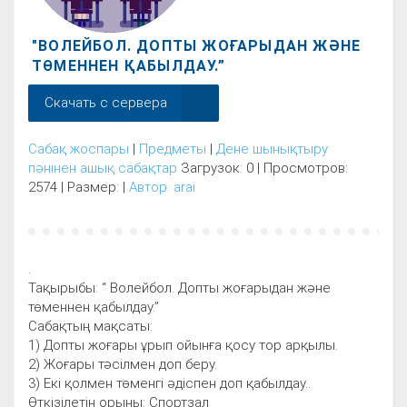
"ВОЛЕЙБОЛ. ДОПТЫ ЖОҒАРЫДАН ЖӘНЕ
ТӨМЕННЕН ҚАБЫЛДАУ.”
Скачать с сервера
Сабақ жоспары
|
Предметы
|
Дене шынықтыру
пәнінен ашық сабақтар
Загрузок: 0 | Просмотров:
2574 | Размер: |
Автор: arai
.
Тақырыбы: “ Волейбол. Допты жоғарыдан және
төменнен қабылдау.”
Сабақтың мақсаты:
1) Допты жоғары ұрып ойынға қосу тор арқылы.
2) Жоғары тәсілмен доп беру.
3) Екі қолмен төменгі әдіспен доп қабылдау..
Өткізілетін орыны: Спортзал