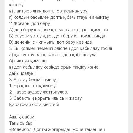
көтеру
в) лақтырылған допты ортасынан ұру
г) қолдың басымен доптың бағыттауын анықтау.
2. Жоғары доп беру.
А) доп беру кезінде қолмен аяқтың іс - қимылы
Б) саусақ ұстау әдісі, доп беру іс - қимылында
В) дененің іс - қимылы доп беру кезінде
3. Екі қолмен төменгі әдіспен доп қабылдау тәсілі
а) қол ұстау әдісі, төменгі доп қабылдауда
б) аяқтың қимылы
в) доп қабылдау кезінде орын таңдау және
дайындалуы.
3. Аяқтау бөлімі. 5минут.
1. Бір қалыптық жүгіру.
2. Назар аудару жаттығулар.
3. Сабақтың қорытындысын жасау.
Қаратоғай орта мектебі
Ашық сабақ
Тақырыбы:
«Волейбол. Допты жоғарыдан және төменнен