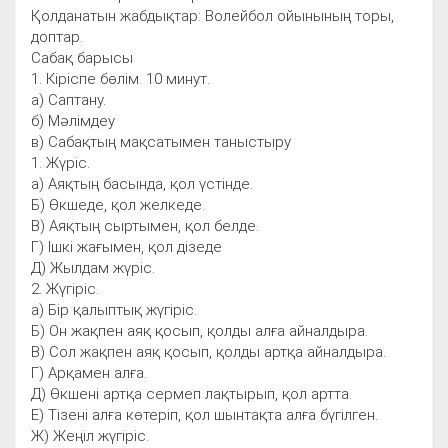
Қолданатын жабдықтар: Волейбол ойынының торы,
доптар.
Сабақ барысы
1. Кіріспе бөлім. 10 минут.
а) Саптану.
б) Мәлімдеу
в) Сабақтың мақсатымен таныстыру
1. Жүріс.
а) Аяқтың басында, қол үстінде.
Б) Өкшеде, қол желкеде.
В) Аяқтың сыртымен, қол белде.
Г) Ішкі жағымен, қол дізеде
Д) Жылдам жүріс.
2. Жүгіріс.
а) Бір қалыптық жүгіріс.
Б) Он жақпен аяқ қосып, қолды алға айналдыра.
В) Сол жақпен аяқ қосып, қолды артқа айналдыра.
Г) Арқамен алға.
Д) Өкшені артқа сермеп лақтырып, қол артта.
Е) Тізені алға көтеріп, қол шынтақта алға бүгілген.
Ж) Жеңіл жүгіріс.