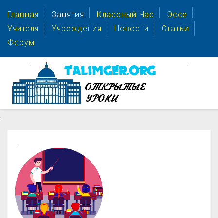
Главная
Занятия
Классный Час
Эссе
Учителя
Учреждения
Новости
Статьи
Форум
.
.
.
.