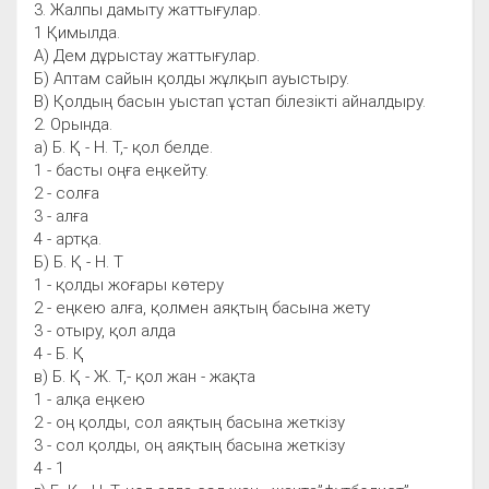
3. Жалпы дамыту жаттығулар.
1 Қимылда.
А) Дем дұрыстау жаттығулар.
Б) Аптам сайын қолды жұлқып ауыстыру.
В) Қолдың басын уыстап ұстап білезікті айналдыру.
2. Орында.
а) Б. Қ - Н. Т,- қол белде.
1 - басты оңға еңкейту.
2 - солға
3 - алға
4 - артқа.
Б) Б. Қ - Н. Т
1 - қолды жоғары көтеру
2 - еңкею алға, қолмен аяқтың басына жету
3 - отыру, қол алда
4 - Б. Қ
в) Б. Қ - Ж. Т,- қол жан - жақта
1 - алқа еңкею
2 - оң қолды, сол аяқтың басына жеткізу
3 - сол қолды, оң аяқтың басына жеткізу
4 - 1