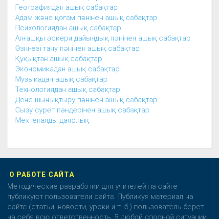
Географиядан ашық сабақтар
Адам және қоғам пәнінен ашық сабақтар
Психологиядан ашық сабақтар
Алғашқы әскери дайындық пәнінен ашық сабақтар
Өзін-өзі тану пәнінен ашық сабақтар
Құқықтан ашық сабақтар
Экономикадан ашық сабақтар
Музыкадан ашық сабақтар
Технологиядан ашық сабақтар
Дене шынықтыру пәнінен ашық сабақтар
Сызу сурет пәндерінен ашық сабақтар
Мектепалды даярлық
О РАБОТЕ САЙТА
Методические разработки для учителей на сайте
публикуют пользователи сайта. Публикуя материал на
сайте (статьи, новости, уроки и т. б.) пользователь берет
на себя всю ответственность. В любой спорной ситуации