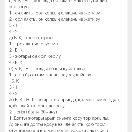
г) Б. Қ - Н. Т, қол алда сәл жан - жақта”футболист”
жаттығуы
1 - оң аяқты, сол қолдың алақанына жеткізу
2 - сол аяқты, оң қолдың алақанына жеткізу
3 - 1
4 - 2
д) Б. Қ - трек отырыс
1 - трек жатыс саусақта
2 - Б. Қ
3 - жоғары секіріп керілу
4 - Б. Қ
е) Б. Қ - Н. Т. қолдың басы қуысталған
1 - алға бір аттам жасап, саусақ қайыру
- Б. Қ
3 - 1
4 - 2
ж) Б. Қ - Н. Т - секірістер орында, қолмен төменгі доп
қабылдайтын орынды соғу
2. Негізгі бөлім 30минут
1. Допты жоғары ұрып ойынға қосу тор арқылы.
А) ойынға допты қосу кезінде аяқты қою тәсілі
б) жоғары сол қолмен допты ұрысқа лақтырып