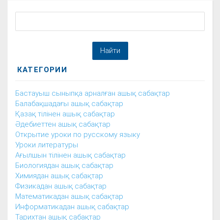
КАТЕГОРИИ
Бастауыш сыныпқа арналған ашық сабақтар
Балабақшадағы ашық сабақтар
Қазақ тілінен ашық сабақтар
Әдебиеттен ашық сабақтар
Открытие уроки по русскому языку
Уроки литературы
Ағылшын тілінен ашық сабақтар
Биологиядан ашық сабақтар
Химиядан ашық сабақтар
Физикадан ашық сабақтар
Математикадан ашық сабақтар
Информатикадан ашық сабақтар
Тарихтан ашық сабақтар