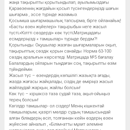
жаңа тақырыпты қорытындылап, ауылымыздағы
Қараөзеннің жағдайын қосып түсінгендеріңізді шағын
шығарма , эссе түрінде жазамыз.
Қосымша шығармашылық тапсырма, бірге ойланайық!
«Басты өзен жүйелері» тақырыбын неге жасыл
түсті;«Кілтті сөздерді» көк түсті;Матрицадағы
есімдеріңізді « тамшылар» түрінде бердім?!
Қорытынды: Оқушылар жазған шығармаларын оқып,
тақырыптық сөздік қорын санайды. Норма 63-100
сөздің аралығын көрсетеді. Матрицада №5 бағалау.
Балалардың ойларын тыңдаған соң, тақырыпты өзім
түйіндеймін.
Жасыл түс – өзендердің көпшілігі жазықта ағады,
жазда жағасы жайқалады, сіздің де өміріңіз жасыл
жайлаудай жарқын, жайлы болсын!
Көк түс – кіршіксіз таза судай таза, ақыл-ойыңыз
терең болсын!
Көгілдір тамшылар- ол сіздер! Менің кішкентай
тамшыларым, қазіргі мөлдір судың тамшысындай
алған білімдерің өсіп, толғаннан кейін өздерің өзен
жүйесіне айналып , «Білім»атты мұхит әлеміне