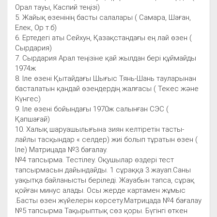
Орал тауы, Каспий теңізі)
5. Жайық өзенінің басты салалары ( Самара, Шаған,
Елек, Ор т.б)
6. Ертедегі аты Сейхун, Қазақстандағы ең лай өзен (
Сырдария)
7. Сырдария Арал теңізіне қай жылдан бері құймайды
1974ж
8. Іле өзені Қытайдағы Шығыс Тянь-Шань тауларынан
басталатын қандай өзендердің жалғасы ( Текес және
Күнгес)
9. Іле өзені бойындағы 1970ж салынған СЭС (
Қапшағай)
10. Халық шаруашылығына зиян келтіретін тасты-
лайлы тасқындар « селдер) жиі болып тұратын өзен (
Іле) Матрицада №3 бағалау.
№4 тапсырма. Тестілеу. Оқушылар өздері тест
тапсырмасын дайындайды. 1 сұраққа 3 жауап.Саны
уақытқа байланысты беріледі. Жауабын тапса, сұрақ
қойған минус алады. Осы жерде картамен жұмыс
.Басты өзен жүйелерін көрсету.Матрицада №4 бағалау
№5 тапсырма Тақырыптық сөз қоры. Бүгінгі өткен