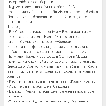
лидері Айбарға сөз берейік:
- Құрметті оқушылар! бүгінгі сабақта БиС
технологиясы бойынша өз білімімізді көрсетіп, бәріміз
бірге қатысып, белсенділік танытайық, сіздерге
сәттілік тілеймін!
II кезең
- Б и С технологиясы дегеніміз – Биоақпараттық және
синергетикалық әдіс. Біздің бүгінгі өтетін жаңа
тақырыбымыз «Басты өзен жүйелері»
Қазақстанның физикалық картасы арқылы жаңа
сабақтың қысқаша жоспарымен таныстырамын.
- Еліміздегі барлық өзендердің Солтүстік Мұзды
мұхитқа және ішкі тұйық көлдер алаптарына құятынын
білесіңдер. Солтүстік Мұзды мұхит алабының ең басты
өзені – Ертістің негізгі салалары, қоректенуі, маңызы
жөнінде;
- Каспий теңізі алабының негізгі өзені Жайық туралы;
- Арал теңізінің алабындағы Сырдария
- Балқаш – Алакөл алабындағы Іле өзені туралы білетін
боламыз
№1 тапсырма Оқулықпен жұмыстану. Оқушылар