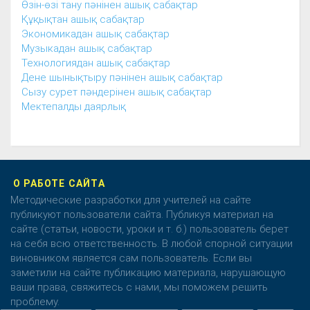
Өзін-өзі тану пәнінен ашық сабақтар
Құқықтан ашық сабақтар
Экономикадан ашық сабақтар
Музыкадан ашық сабақтар
Технологиядан ашық сабақтар
Дене шынықтыру пәнінен ашық сабақтар
Сызу сурет пәндерінен ашық сабақтар
Мектепалды даярлық
О РАБОТЕ САЙТА
Методические разработки для учителей на сайте
публикуют пользователи сайта. Публикуя материал на
сайте (статьи, новости, уроки и т. б.) пользователь берет
на себя всю ответственность. В любой спорной ситуации
виновником является сам пользователь. Если вы
заметили на сайте публикацию материала, нарушающую
ваши права, свяжитесь с нами, мы поможем решить
проблему.