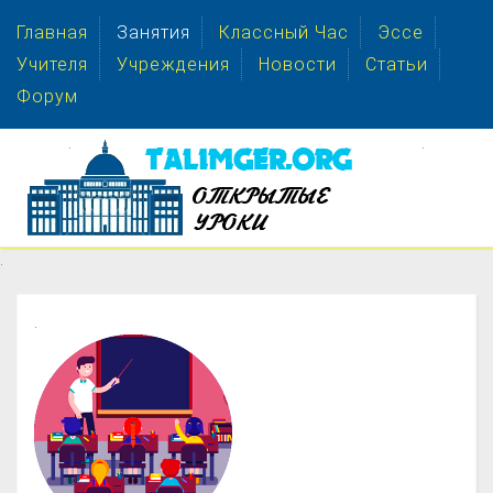
Главная
Занятия
Классный Час
Эссе
Учителя
Учреждения
Новости
Статьи
Форум
.
.
.
.