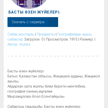
БАСТЫ ӨЗЕН ЖҮЙЕЛЕРІ.
Скачать с сервера
Сабақ жоспары
|
Предметы
|
Географиядан ашық
сабақтар
Загрузок: 0 | Просмотров: 1915 | Размер: |
Автор: munira
.
Басты өзен жүйелері.
Батыс Қазақстан облысы, Жаңақала ауданы, Жаңажол
ауылы,
Айдархан орта жалпы білім беретін мектебінің
география пәнінің мұғалімі
Мырзақұлова Әсел Есентайқызы
Сабақтың тақырыбы: Басты өзен жүйелері