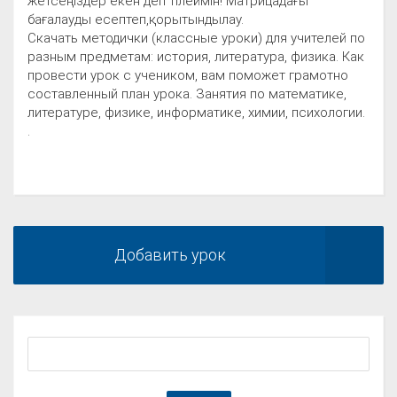
жетсеңіздер екен деп тілеймін! Матрицадағы
бағалауды есептеп,қорытындылау.
Скачать методички (классные уроки) для учителей по
разным предметам: история, литература, физика. Как
провести урок с учеником, вам поможет грамотно
составленный план урока. Занятия по математике,
литературе, физике, информатике, химии, психологии.
.
Добавить урок