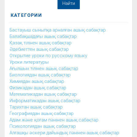
КАТЕГОРИИ
Бастауыш сыныпқа арналған ашық сабақтар
Балабақшадағы ашық сабақтар
Қазақ тілінен ашық сабақтар
Әдебиеттен ашық сабақтар
Открытие уроки по русскому языку
Уроки литературы
Ағылшын тілінен ашық сабақтар
Биологиядан ашық сабақтар
Химиядан ашық сабақтар
Физикадан ашық сабақтар
Математикадан ашық сабақтар
Информатикадан ашық сабақтар
Тарихтан ашық сабақтар
Географиядан ашық сабақтар
Адам және қоғам пәнінен ашық сабақтар
Психологиядан ашық сабақтар
Алғашқы әскери дайындық пәнінен ашық сабақтар