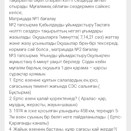
тақырыпты оқып отырып кілтті сөздерді айтып
отырады. Мұғалімнің ойлаған сөздерімен сәйкес
келсе,
Матрицада №1 бағалау
№2 тапсырма Қабылдауды ұйымдастыру.Тақтаға
«кілтті сөздер» тақырыптың негзігі ұғымдары
жазылады. Оқушыларға 1минутта( 7,14,21 сөз) жаттау
және жазу ұсынылады.Оқушылар бірін-бірі тексереді,
нормаға сай болса , матрицада №2 бағалау
№3 тапсырма. Ұғынуды ұйымдастыру.Оқулықпен
жұмыстану 6 минут уақыт беріледі. Содан кейін
мұғалім барлық оқушыға 1-ден қарама – қарсы
сұрақтар қоямын.
1. Ертіс өзеніне құятын салалардың ең ірісі,
сағасының төменгі жағында СЭС салынған.(
Бұқтырма)
2. Ертіс өзені қалай қоректенеді? ( Аралас- қар,
мұздық, жерасты, жауын-шашын)
3. 1974 ж іске қосылған ұзындығы 458 км, тереңдігі 5-
7м өзен суының бір бөлігі неге пайдаланылады. ( Ертіс-
Қарағанды каналы)
4. Жайық өзенінің бастауы, құяр сағасы қай жерде?(