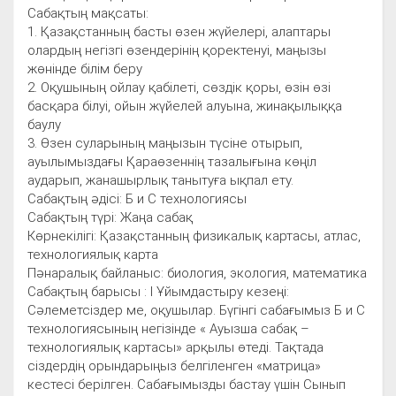
Сабақтың мақсаты:
1. Қазақстанның басты өзен жүйелері, алаптары
олардың негізгі өзендерінің қоректенуі, маңызы
жөнінде білім беру
2. Оқушының ойлау қабілеті, сөздік қоры, өзін өзі
басқара білуі, ойын жүйелей алуына, жинақылыққа
баулу
3. Өзен суларының маңызын түсіне отырып,
ауылымыздағы Қараөзеннің тазалығына көңіл
аударып, жанашырлық танытуға ықпал ету.
Сабақтың әдісі: Б и С технологиясы
Сабақтың түрі: Жаңа сабақ
Көрнекілігі: Қазақстанның физикалық картасы, атлас,
технологиялық карта
Пәнаралық байланыс: биология, экология, математика
Сабақтың барысы : I Ұйымдастыру кезеңі:
Сәлеметсіздер ме, оқушылар. Бүгінгі сабағымыз Б и С
технологиясының негізінде « Ауызша сабақ –
технологиялық картасы» арқылы өтеді. Тақтада
сіздердің орындарыңыз белгіленген «матрица»
кестесі берілген. Сабағымызды бастау үшін Сынып