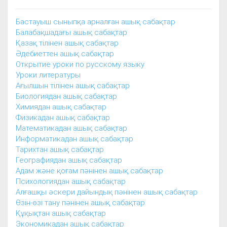
Бастауыш сыныпқа арналған ашық сабақтар
Балабақшадағы ашық сабақтар
Қазақ тілінен ашық сабақтар
Әдебиеттен ашық сабақтар
Открытие уроки по русскому языку
Уроки литературы
Ағылшын тілінен ашық сабақтар
Биологиядан ашық сабақтар
Химиядан ашық сабақтар
Физикадан ашық сабақтар
Математикадан ашық сабақтар
Информатикадан ашық сабақтар
Тарихтан ашық сабақтар
Географиядан ашық сабақтар
Адам және қоғам пәнінен ашық сабақтар
Психологиядан ашық сабақтар
Алғашқы әскери дайындық пәнінен ашық сабақтар
Өзін-өзі тану пәнінен ашық сабақтар
Құқықтан ашық сабақтар
Экономикадан ашық сабақтар