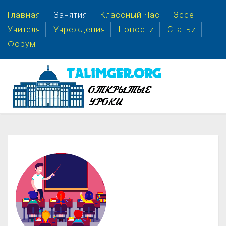
Главная
Занятия
Классный Час
Эссе
Учителя
Учреждения
Новости
Статьи
Форум
.
.
.
.