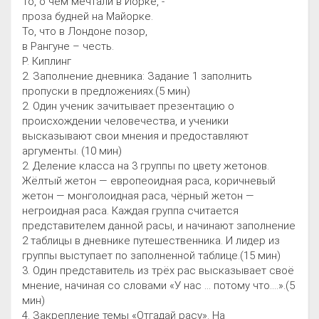
То, о чем мечтали в Йорке, -
проза будней на Майорке.
То, что в Лондоне позор,
в Рангуне – честь.
Р. Киплинг
2. Заполнение дневника: Задание 1 заполнить
пропуски в предложениях.(5 мин)
2. Один ученик зачитывает презентацию о
происхождении человечества, и ученики
высказывают свои мнения и предоставляют
аргументы. (10 мин)
2. Деление класса на 3 группы по цвету жетонов.
Жёлтый жетон — европеоидная раса, коричневый
жетон — монголоидная раса, чёрный жетон —
негроидная раса. Каждая группа считается
представителем данной расы, и начинают заполнение
2 таблицы в дневнике путешественника. И лидер из
группы выступает по заполненной таблице.(15 мин)
3. Один представитель из трёх рас высказывает своё
мнение, начиная со словами «У нас … потому что....».(5
мин)
4. Закрепление темы «Отгадай расу». На