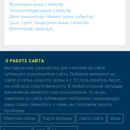
Музыкадан ашық сабақтар
Технологиядан ашық сабақтар
Дене шынықтыру пәнінен ашық сабақтар
Сызу сурет пәндерінен ашық сабақтар
Мектепалды даярлық
О РАБОТЕ САЙТА
Методические разработки для учителей на сайте
публикуют пользователи сайта. Публикуя материал на
сайте (статьи, новости, уроки и т. б.) пользователь берет
на себя всю ответственность. В любой спорной ситуации
виновником является сам пользователь. Если вы
заметили на сайте публикацию материала, нарушающую
ваши права, свяжитесь с нами, мы поможем решить
проблему.
Обратная связь
Карта форума
карта сайта
Вход