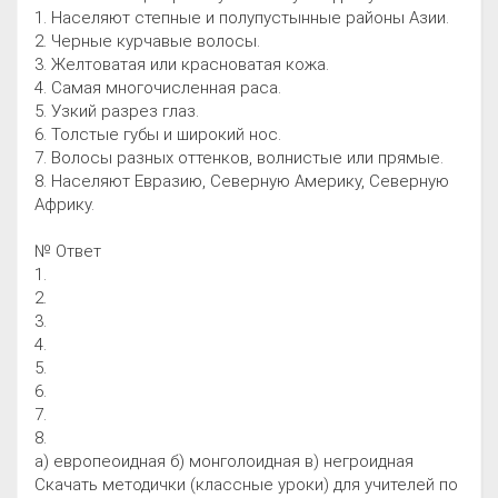
1. Населяют степные и полупустынные районы Азии.
2. Черные курчавые волосы.
3. Желтоватая или красноватая кожа.
4. Самая многочисленная раса.
5. Узкий разрез глаз.
6. Толстые губы и широкий нос.
7. Волосы разных оттенков, волнистые или прямые.
8. Населяют Евразию, Северную Америку, Северную
Африку.
№ Ответ
1.
2.
3.
4.
5.
6.
7.
8.
а) европеоидная б) монголоидная в) негроидная
Скачать методички (классные уроки) для учителей по