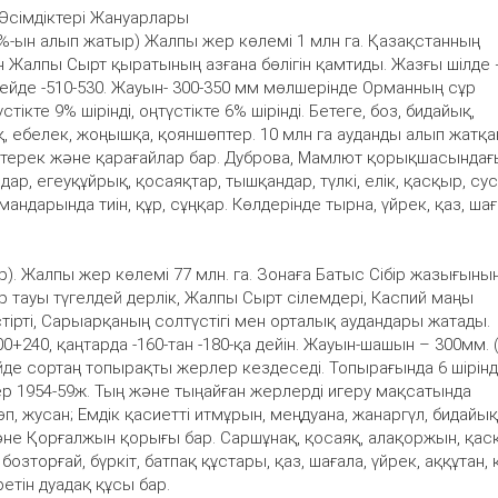
Өсімдіктері Жануарлары
%-ын алып жатыр) Жалпы жер көлемі 1 млн га. Қазақстанның
н Жалпы Сырт қыратының азғана бөлігін қамтиды. Жазғы шілде 
ейде -510-530. Жауын- 300-350 мм мөлшерінде Орманның сұр
ікте 9% шірінді, оңтүстікте 6% шірінді. Бетеге, боз, бидайық,
яқ, ебелек, жоңышқа, қояншөптер. 10 млн га ауданды алып жатқа
ктерек және қарағайлар бар. Дуброва, Мамлют қорықшасындағ
р, егеуқұйрық, қосаяқтар, тышқандар, түлкі, елік, қасқыр, сус
мандарында тиін, құр, сұңқар. Көлдерінде тырна, үйрек, қаз, шағ
). Жалпы жер көлемі 77 млн. га. Зонаға Батыс Сібір жазығыны
лжар тауы түгелдей дерлік, Жалпы Сырт сілемдері, Каспий маңы
тірті, Сарыарқаның солтүстігі мен орталық аудандары жатады.
+240, қаңтарда -160-тан -180-қа дейін. Жауын-шашын – 300мм. (
е сортаң топырақты жерлер кездеседі. Топырағында 6 шірінді
жер 1954-59ж. Тың және тыңайған жерлерді игеру мақсатында
п, жусан; Емдік қасиетті итмұрын, меңдуана, жанаргүл, бидайық,
әне Қорғалжын қорығы бар. Саршұнақ, қосаяқ, алақоржын, қас
бозторғай, бүркіт, батпақ құстары, қаз, шағала, үйрек, аққұтан,
ретін дуадақ құсы бар.