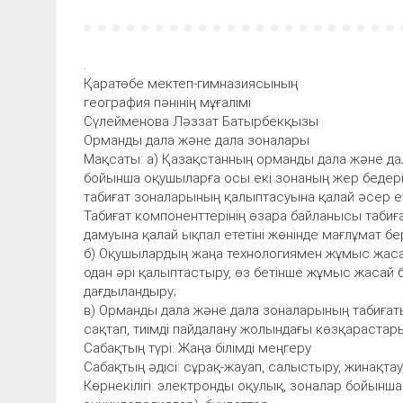
.
Қаратөбе мектеп-гимназиясының
география пәнінің мұғалімі
Сүлейменова Ләззат Батырбекқызы
Орманды дала және дала зоналары
Мақсаты: а) Қазақстанның орманды дала және д
бойынша оқушыларға осы екі зонаның жер бедер
табиғат зоналарының қалыптасуына қалай әсер етет
Табиғат компоненттерінің өзара байланысы таби
дамуына қалай ықпал ететіні жөнінде мағлұмат бе
б) Оқушылардың жаңа технологиямен жұмыс жас
одан әрі қалыптастыру, өз бетінше жұмыс жасай б
дағдыландыру;
в) Орманды дала және дала зоналарының табиға
сақтап, тиімді пайдалану жолындағы көзқарастар
Сабақтың түрі: Жаңа білімді меңгеру
Сабақтың әдісі: сұрақ-жауап, салыстыру, жинақтау
Көрнекілігі: электронды оқулық, зоналар бойынша