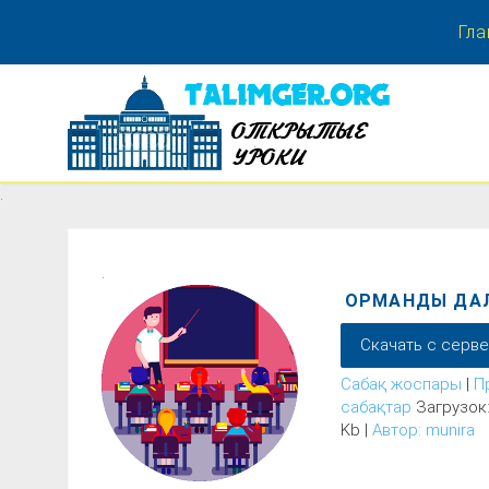
Гла
.
.
.
ОРМАНДЫ ДА
Скачать с серв
Сабақ жоспары
|
П
сабақтар
Загрузок:
Kb |
Автор: munira