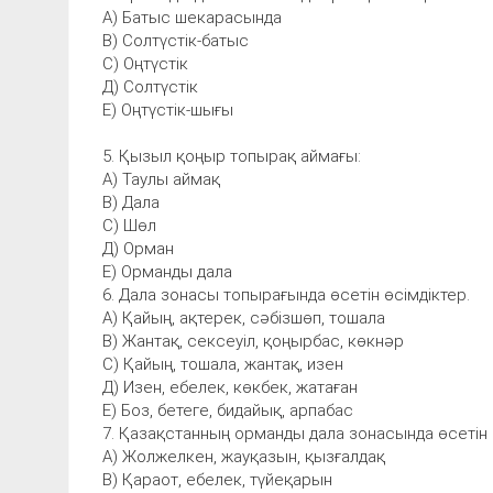
А) Батыс шекарасында
В) Солтүстік-батыс
С) Оңтүстік
Д) Солтүстік
Е) Оңтүстік-шығы
5. Қызыл қоңыр топырақ аймағы:
А) Таулы аймақ
В) Дала
С) Шөл
Д) Орман
Е) Орманды дала
6. Дала зонасы топырағында өсетін өсімдіктер.
А) Қайың, ақтерек, сәбізшөп, тошала
В) Жантақ, сексеуіл, қоңырбас, көкнәр
С) Қайың, тошала, жантақ, изен
Д) Изен, ебелек, көкбек, жатаған
Е) Боз, бетеге, бидайық, арпабас
7. Қазақстанның орманды дала зонасында өсетін 
А) Жолжелкен, жауқазын, қызғалдақ
В) Қараот, ебелек, түйеқарын