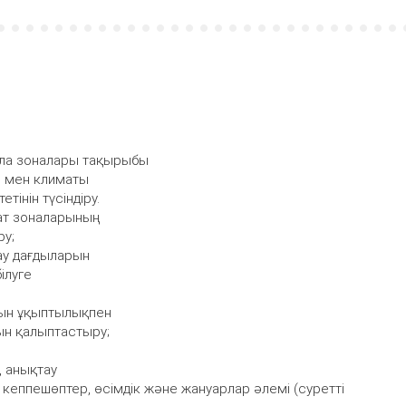
ала зоналары тақырыбы
і мен климаты
інін түсіндіру.
ғат зоналарының
ру;
ау дағдыларын
ілуге
тын ұқыптылықпен
ын қалыптастыру;
, анықтау
 кеппешөптер, өсімдік және жануарлар әлемі (суретті