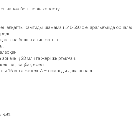
асына тән белгілерін көрсету.
кең алқапты қамтиды, шамаман 540-550 с.е. аралығында орнала
реді.
 азғана бөлігін алып жатыр.
ы.
аласқан.
 зонаның 28 млн га жері жыртылған.
ркекшөп, қаңбақ өседі.
мағы 16 кг-ға жетеді. А – орманды дала зонасы
ыңыз.