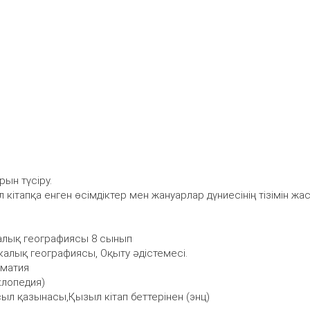
рын түсіру.
ітапқа енген өсімдіктер мен жануарлар дүниесінің тізімін жас
калық географиясы 8 сынып
калық географиясы, Оқыту әдістемесі.
оматия
клопедия)
сыл қазынасы,Қызыл кітап беттерінен (энц)