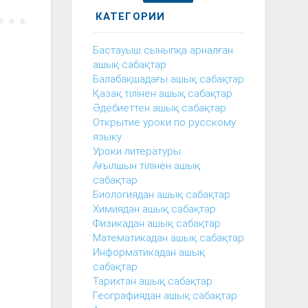
КАТЕГОРИИ
Бастауыш сыныпқа арналған
ашық сабақтар
Балабақшадағы ашық сабақтар
Қазақ тілінен ашық сабақтар
Әдебиеттен ашық сабақтар
Открытие уроки по русскому
языку
Уроки литературы
Ағылшын тілінен ашық
сабақтар
Биологиядан ашық сабақтар
Химиядан ашық сабақтар
Физикадан ашық сабақтар
Математикадан ашық сабақтар
Информатикадан ашық
сабақтар
Тарихтан ашық сабақтар
Географиядан ашық сабақтар