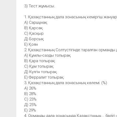
3) Тест жұмысы.
1. Қазақстанның дала зонасының кеміргіш жануа
А) Саршұнақ
В) Қарсақ
С) Қасқыр
Д) Борсық
Е) Қоян
2. Қазақстанның Солтүстігінде таралған орманды 
А) Құмлы-сазды топырақ
В) Қара топырақ
С) Құм топырақ
Д) Күлгін топырақ
Е) Ферралит топырақ
3. Қазақстанның дала зонасының көлемі. (%)
А) 26%
В) 28%
С) 23%
Д) 25%
Е) 29%
4. Орманды дала зонасында Қазақстнның ... бөлігі