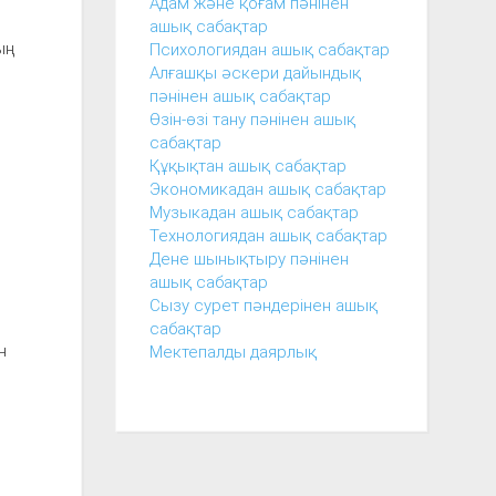
Адам және қоғам пәнінен
ашық сабақтар
ың
Психологиядан ашық сабақтар
Алғашқы әскери дайындық
пәнінен ашық сабақтар
Өзін-өзі тану пәнінен ашық
сабақтар
Құқықтан ашық сабақтар
Экономикадан ашық сабақтар
Музыкадан ашық сабақтар
Технологиядан ашық сабақтар
Дене шынықтыру пәнінен
ашық сабақтар
Сызу сурет пәндерінен ашық
сабақтар
н
Мектепалды даярлық