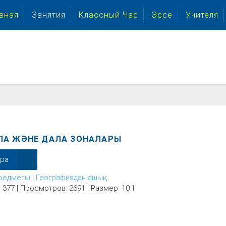
вная
Занятия
Классный Час
Эссе
Учителя
ЛА ЖӘНЕ ДАЛА ЗОНАЛАРЫ
ера
редметы
|
Географиядан ашық
 377 | Просмотров: 2691 | Размер: 10.1