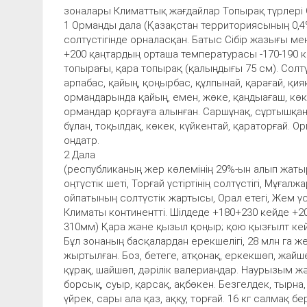
зоналары Климаттық жағдайлар Топырақ түрлері 
1 Орманды дала (Қазақстан территориясының 0,4
солтүстігінде орналасқан. Батыс Сібір жазығы ме
+200 қаңтардың орташа температурасы -170-190 к
топырағы, қара топырақ (қалыңдығы 75 см). Солтүст
арпабас, қайың, қоңырбас, құлпынай, қарағай, қи
ормандарында қайың, емен, жөке, қандыағаш, кө
ормандар қорғауға алынған. Саршұнақ, сұртышқанда
бұлан, тоқылдақ, көкек, күйкентай, қараторғай. Ор
ондатр.
2 Дала
(республиканың жер көлемінің 29%-ын алып жатыр
оңтүстік шеті, Торғай үстіртінің солтүстігі, Мұға
ойпатының солтүстік жартысы, Орал етегі, Жем үс
Климаты континентті. Шілдеде +180+230 кейде +200
310мм) Қара және қызыл қоңыр; қою қызғылт кейд
Бұл зонаның басқалардан ерекшелігі, 28 млн га 
жыртылған. Боз, бетеге, атқонақ, еркекшөп, жайшө
құрақ, шайшөп, дәрілік валериандар. Наурызым ж
борсық, суыр, қарсақ, ақбөкен. Безгелдек, тырна, 
үйрек, сары ала қаз, аққу, торғай. 16 кг салмақ бе