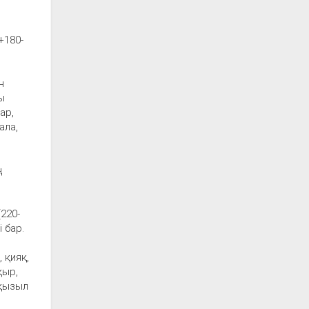
+180-
н
ы
ар,
ала,
ң
220-
 бар.
 қияқ,
қыр,
 қызыл