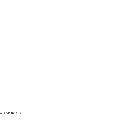
өсімдіктер.