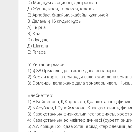
С) Мия, құм акациясы, адыраспан
Д) Жусан, изен, теріскен, көкпек
Е) Арпабас, бидайық, жабайы құлпынай
8. Даланың 16 кг-дық құсы:
А) Тырна
В) Қаз
С) Дуадақ
Д) Шағала
Е) Гагара
ІҮ. Үй тапсырмасы:
1) § 38 Орманды дала және дала зоналары
2) Кескін картаға орманды дала және дала зонала
3) Орманды дала және дала зоналарындағы Қызыл к
Әдебиеттер:
1) Ә.Бейсенова, Қ.Карпеков, Қазақстанның физи
2) Б.Асубаев, Г.Сүлейменова, Қазақастанның физи
3) Қазақстанның физикалық географиясы, хрест
4) Қазақстанның өсімдіктер дүниесі (суретті энци
5) А.А.Иващенко, Қазақстан өсімдіктер әлемінің а