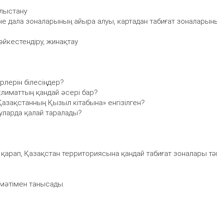
ылыстану
не дала зоналарының айыра алуы, картадан табиғат зоналарын
әйкестендіру, жинақтау
үрлерін білесіңдер?
 климаттың қандай әсері бар?
Қазақстанның Қызыл кітабына» енгізілген?
уларда қалай таралады?
қарап, Қазақстан территориясына қандай табиғат зоналары тә
мәтімен танысады.