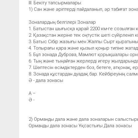
ІІІ. Бекіту тапсырмалары:
1) Сан және әріптерді пайдаланып, әр табиғат зон
Зоналардың белгілері Зоналар
1. Батыстан шығысқа қарай 2200 км-ге созылған 
2. Қазақстан жеріне тек оңтүстік шеті сүйірленіп кі
3. Батыс Сібір жазығы мен Жалпы Сырт қыратының
4. Топырағы қара және қызыл қоңыр типіне жатад
5. Бұл зонада Дуброва, Мамлют қорықшалары орн
6. Тың және тыңайған жерлерді игеру жылдарында
7. Шөптесін өсімдіктерден боз, бетеге, атқонақ, е
8. Зонада құстардан дуадақ бар. Кейбіреуінің сал
Ә - дала зонасы
А –
Ә -
2) Орманды дала және дала зоналарын салыстыр
Орманды дала зонасы Ұқсастығы Дала зонасы