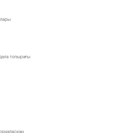
рлары:
дала топырағы:
 орналасқан.