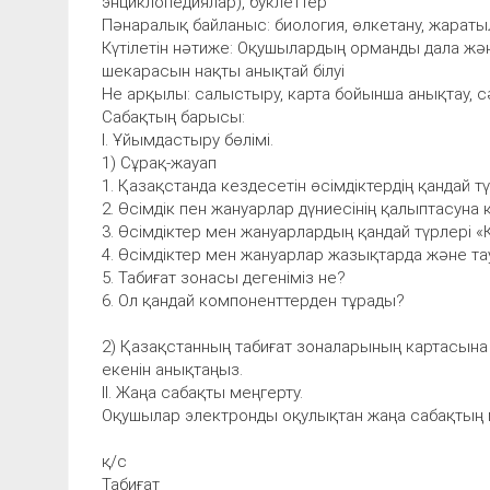
энциклопедиялар), буклеттер
Пәнаралық байланыс: биология, өлкетану, жарат
Күтілетін нәтиже: Оқушылардың орманды дала жә
шекарасын нақты анықтай білуі
Не арқылы: салыстыру, карта бойынша анықтау, с
Сабақтың барысы:
І. Ұйымдастыру бөлімі.
1) Сұрақ-жауап
1. Қазақстанда кездесетін өсімдіктердің қандай т
2. Өсімдік пен жануарлар дүниесінің қалыптасуна
3. Өсімдіктер мен жануарлардың қандай түрлері «
4. Өсімдіктер мен жануарлар жазықтарда және та
5. Табиғат зонасы дегеніміз не?
6. Ол қандай компоненттерден тұрады?
2) Қазақстанның табиғат зоналарының картасына 
екенін анықтаңыз.
ІІ. Жаңа сабақты меңгерту.
Оқушылар электронды оқулықтан жаңа сабақтың 
қ/с
Табиғат