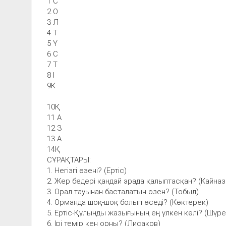
1 С
2 О
3 Л
4 Т
5 Ү
6 С
7 Т
8 І
9К
10Қ
11 А
12 З
13 А
14Қ
СҰРАҚТАРЫ:
1. Негізгі өзені? (Ертіс)
2. Жер бедері қандай эрада қалыптасқан? (Кайназ
3. Орал тауынан басталатын өзен? (Тобыл)
4. Орманда шоқ-шоқ болып өседі? (Көктерек)
5. Ертіс-Құлынды жазығының ең үлкен көлі? (Шүр
6. Ірі темір кен орны? (Лисаков)