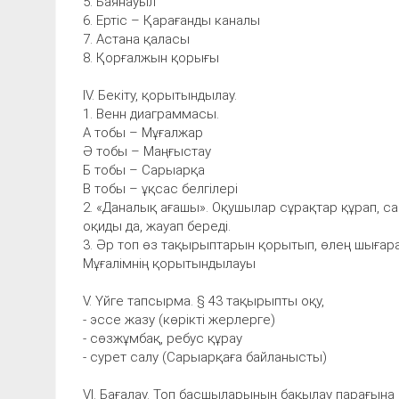
5. Баянауыл
6. Ертіс – Қарағанды каналы
7. Астана қаласы
8. Қорғалжын қорығы
ІV. Бекіту, қорытындылау.
1. Венн диаграммасы.
А тобы – Мұғалжар
Ә тобы – Маңғыстау
Б тобы – Сарыарқа
В тобы – ұқсас белгілері
2. «Даналық ағашы». Оқушылар сұрақтар құрап, с
оқиды да, жауап береді.
3. Әр топ өз тақырыптарын қорытып, өлең шығар
Мұғалімнің қорытындылауы
V. Үйге тапсырма. § 43 тақырыпты оқу,
- эссе жазу (көрікті жерлерге)
- сөзжұмбақ, ребус құрау
- сурет салу (Сарыарқаға байланысты)
VІ. Бағалау. Топ басшыларының бақылау парағын