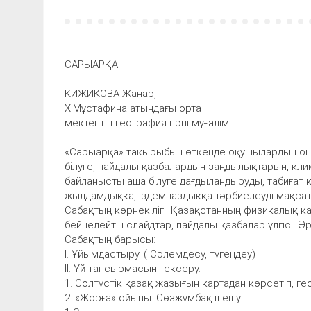
.
САРЫАРҚА
КИЖИКОВА Жанар,
Х.Мұстафина атындағы орта
мектептің география пәні мұғалімі
«Сарыарқа» тақырыбын өткенде оқушылардың оның
білуге, пайдалы қазбалардың заңдылықтарын, кли
байланысты аша білуге дағдыландыруды, табиғат қор
жылдамдыққа, іздемпаздыққа тәрбиелеуді мақсат
Сабақтың көрнекілігі: Қазақстанның физикалық ка
бейнелейтін слайдтар, пайдалы қазбалар үлгісі. Ә
Сабақтың барысы:
І. Ұйымдастыру. ( Сәлемдесу, түгендеу)
ІІ. Үй тапсырмасын тексеру.
1. Солтүстік қазақ жазығын картадан көрсетіп, 
2. «Жорға» ойыны. Сөзжұмбақ шешу.