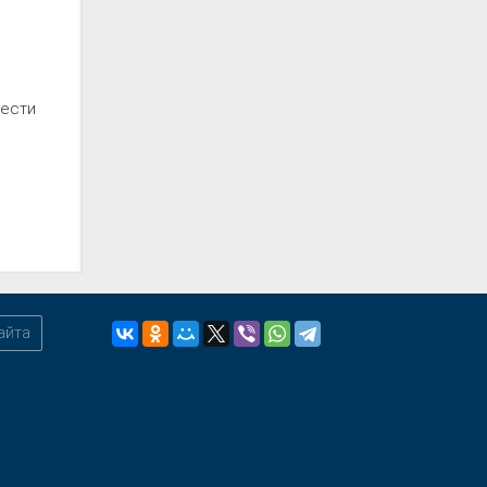
вести
айта