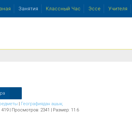
вная
Занятия
Классный Час
Эссе
Учителя
ера
редметы
|
Географиядан ашық
 419 | Просмотров: 2341 | Размер: 11.6