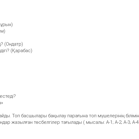
мұрын)
ым)
ң? (Ондатр)
дігі? (Қарабас)
естеді?
а»
айды. Топ басшылары бақылау парағына топ мүшелерінің білімі
дар жазылған төсбелгілер тағылады ( мысалы: А-1; А-2; А-3; А-4