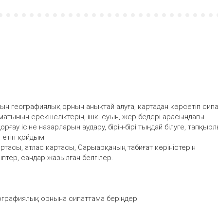
 географиялық орнын анықтай алуға, картадан көрсетіп сипа
матының ерекшеліктерін, ішкі суын, жер бедері арасындағы
ғау ісіне назарларын аудару, бірін-бірі тыңдай білуге, тапқырл
 етіп қойдым.
ртасы, атлас картасы, Сарыарқаның табиғат көріністерін
ріптер, сандар жазылған белгілер.
географиялық орнына сипаттама беріңдер