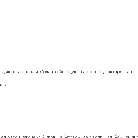
андықшаға салады. Содан кейін оқушылар осы сұрақтарды алып
ады.
а қойылған бағалары бойынша бағалар қойылады. Топ басшылар