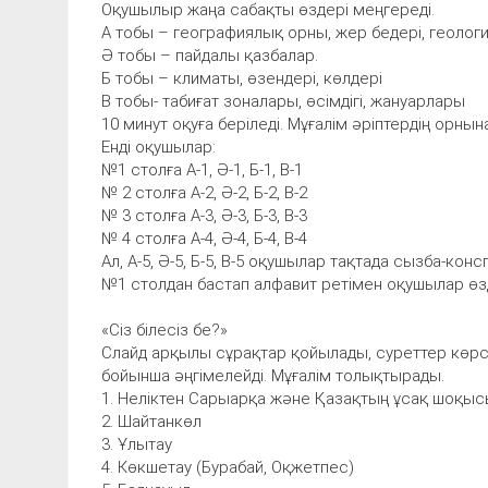
Оқушылыр жаңа сабақты өздері меңгереді.
А тобы – географиялық орны, жер бедері, геоло
Ә тобы – пайдалы қазбалар.
Б тобы – климаты, өзендері, көлдері
В тобы- табиғат зоналары, өсімдігі, жануарлары
10 минут оқуға беріледі. Мұғалім әріптердің орнын
Енді оқушылар:
№1 столға А-1, Ә-1, Б-1, В-1
№ 2 столға А-2, Ә-2, Б-2, В-2
№ 3 столға А-3, Ә-3, Б-3, В-3
№ 4 столға А-4, Ә-4, Б-4, В-4
Ал, А-5, Ә-5, Б-5, В-5 оқушылар тақтада сызба-кон
№1 столдан бастап алфавит ретімен оқушылар өзд
«Сіз білесіз бе?»
Слайд арқылы сұрақтар қойылады, суреттер көрсет
бойынша әңгімелейді. Мұғалім толықтырады.
1. Неліктен Сарыарқа және Қазақтың ұсақ шоқыс
2. Шайтанкөл
3. Ұлытау
4. Көкшетау (Бурабай, Оқжетпес)