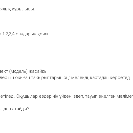
гиялық құрылысы.
а 1,2,3,4 сандарын қояды.
спект (модель) жасайды.
ерінің оқыған тақырыптарын әңгімелейді, картадан көрсетеді.
іледі. Оқушылар өздерінің үйден іздеп, тауып әкелген мәлімет
ы деп атайды?