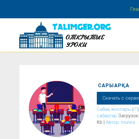
Гла
.
.
.
САРЫАРҚА
Скачать с серв
Сабақ жоспары
|
П
сабақтар
Загрузок:
Kb |
Автор: munira