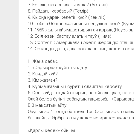
7. Есілдің жағасындағы қала? (Астана)
8. Пайдалы қазбасы? (Темір)
9. Қысқа қарай келетін құс? (Кекілік)
10. Тобыл-Обаған жазығының ең үлкен көлі? (Құс
11. 1959 жылы ұйымдастырылған қорық (Наурыз
12. Есіл өзені бастау алатын тау? (Нияз)
13. Солтүстік Америкадан әкеліп жерсіндірілген а
14. Орманды дала, дала зоналарының шөлтиін өсім
ІІІ. Жаңа сабақ.
1. «Сарыарқа» күйін тыңдату.
2. Қандай күй?
3. Кім жазған?
4. Құрманғазының суретін слайдтан көрсету
5. Осы күйді тыңдай отырып, не ойладыңдар, не ел
Олай болса бүгінгі сабақтың тақырыбы: «Сарыарқ
 3 мақсатын айту
Оқушылар 4 топқа бөлінеді. Топ басшыларын сайл
бағалайды. Әрбір топ мүшелеріне әріптер және сан
«Қарлы кесек» ойыны