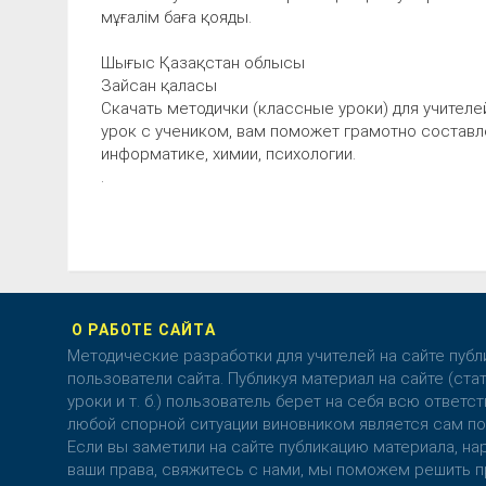
мұғалім баға қояды.
Шығыс Қазақстан облысы
Зайсан қаласы
Скачать методички (классные уроки) для учителе
урок с учеником, вам поможет грамотно составле
информатике, химии, психологии.
.
О РАБОТЕ САЙТА
Методические разработки для учителей на сайте пуб
пользователи сайта. Публикуя материал на сайте (стат
уроки и т. б.) пользователь берет на себя всю ответст
любой спорной ситуации виновником является сам по
Если вы заметили на сайте публикацию материала, 
ваши права, свяжитесь с нами, мы поможем решить п