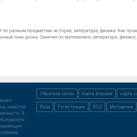
й по разным предметам: история, литература, физика. Как про
нный план урока. Занятия по математике, литературе, физике,
Обратная связь
Карта форума
карта с
ликуют
ьи, новости,
Вход
Регистрация
RSS
Методички
венность. В
льзователь.
нарушающую
роблему.