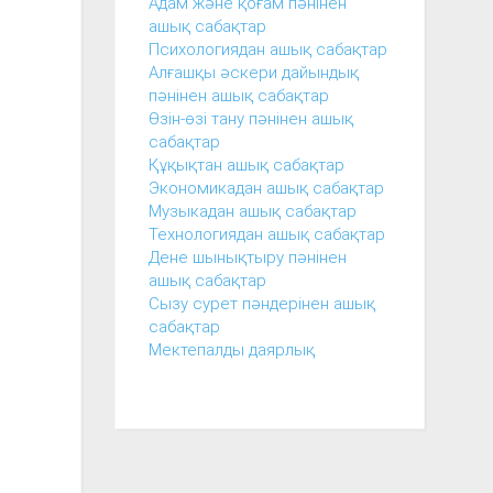
Адам және қоғам пәнінен
ашық сабақтар
Психологиядан ашық сабақтар
Алғашқы әскери дайындық
пәнінен ашық сабақтар
Өзін-өзі тану пәнінен ашық
сабақтар
Құқықтан ашық сабақтар
Экономикадан ашық сабақтар
Музыкадан ашық сабақтар
Технологиядан ашық сабақтар
Дене шынықтыру пәнінен
ашық сабақтар
Сызу сурет пәндерінен ашық
сабақтар
Мектепалды даярлық