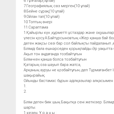
6.Тұлғалар(5ұпай)
7.Географиялық сөз мерген(10 ұпай)
8.Бейне сұрақ(10 ұпай)
9.Ойлан тап(10 ұпай)
10.Топтың өнері
11.Сараптама
1.Қайырлы күн ,құрметті ұстаздар және оқушылар
үлесін қосу.А.Байтұрсыновтың «Жер қанша бай бо
деген жақсы сөзі бар сол байлықты пайдаланып ,ел 
Білімді бала ешнәрседен қорықпайды.Әр уақытта 
Ақыл тон аңдағанда тозбайтұғын
Білім-кен қанша болса тозбайтұғын
Қатарың оза шауып бара жатса,
Арқаның ауруы не қозбайтұғын,-деп Тұрмағанбет 
шақырайық.
Ойынды бастамас бұрын әділқазылар алқасымен т
1.
2.
Білім деген биік шың Бақытқа сені жеткізер. Бі
шарты.
1 кезең. Ұ р а н ы :