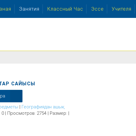
вная
Занятия
Классный Час
Эссе
Учителя
ТАР САЙЫСЫ
ера
редметы
|
Географиядан ашық
 0 | Просмотров: 2754 | Размер: |