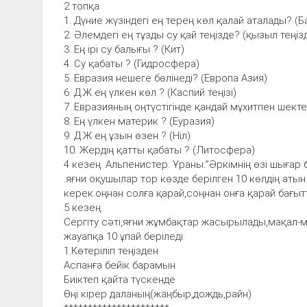
2 топқа
1. Дүние жүзіндегі ең терең көл қалай аталады? (Б
2. Әлемдегі ең тұзды су қай теңізде? (қызыл теңізд
3. Ең ірі су балығы ? (Кит)
4. Су қабаты ? (Гидросфера)
5. Евразия нешеге бөлінеді? (Европа Азия)
6. Д.Ж ең үлкен көл ? (Каспий теңізі)
7. Евразияның оңтүстігінде қандай мұхитпен шектес
8. Ең үлкен материк ? (Еуразия)
9. Д.Ж ең ұзын өзен ? (Ніл)
10. Жердің қатты қабаты ? (Литосфера)
4 кезең. Альпенистер. Ұраны:”Әркімнің өзі шығар б
.яғни оқушылар тор көзде берілген 10 көлдің аты
керек.оңнан солға қарай,соңнан онға қарай бағыт
5 кезең.
Сергіту сәті,яғни жұмбақтар жасырылады,мақал-мә
жауапқа 10 ұпай беріледі.
1.Көтеріліп теңізден
Аспанға бейік барамын
Биіктеп қайта түскенде
Өңі кірер даланың(жаңбыр,дождь,райн)