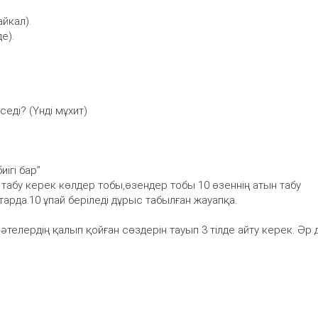
айкал).
е).
еді? (Үнді мұхит)
иігі бар”
н табу керек көлдер тобы,өзендер тобы 10 өзеннің атын табу
тарда.10 ұпай беріледі дұрыс табылған жауапқа.
телердің қалып қойған сөздерін тауып 3 тілде айту керек. Әр