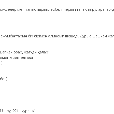
 мүшелерімен таныстырып,төсбелгілерінің,таныстырулары ар
сөзжұмбақтарын бір бірімен алмасып шешеді. Дұрыс шешкен жа
“Шапқан озар, жатқан қалар”
алмен есептелінеді.
 )
мбет)
1% -су, 29% -құрлық).