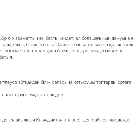
.Әр бір азаматтың ең басты міндеті ел болашағының дамуына ө
лсада,халық білімсіз болса ,байлық басқа халықтың қолына көш
игілігіне жарату-тек қана білімділердің үлесіндегі мәселе.
батыл.
Ізтілеуов айтқандай білім саласына қатысушы топтарды ортаға
аныстыруға рұқсат етіңіздер.
лімді деген ақылшың Қиындықтан өткізер,–деп сайысымыздың ал