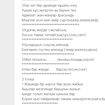
**********************
2.Бір зат бар дүниеде құшағы кең,
Ұшқан құс,жүгірген аң бәріне тең.
Адамзат ,жан-жануар арасында
Мәңгілік өсіп-өніп өмір сүрген(жер,земля,иеф)
***********************************
3.Құрғақ жерде сақтайсың
Онсыз тамақ татпайсың(тұз,соль,салт)
*******************************
4.Қыздырып соқсаң иленеді
Балғамен тостен иленеді (темір,железо,ирон)
********************************
5.Мал патшасы...............(жылқы,лошадь,хорзе)
*****************************
6.Нан бар жерде..........бар(ән,песня,сонг)
******************************
2 топқа
1.Жақанда бір нәрсе бар аузы жабық
Ашылар мезгілінде бауырын жазып
Ішінде толып жатқан қазына бар
Қорек қып пайдаланар тәмәм халық(кітап,книга,бу
**********************