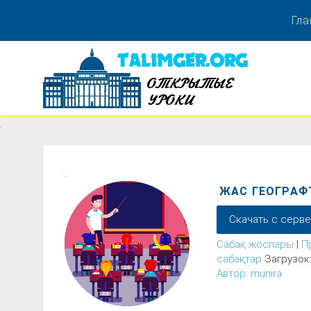
Гла
.
.
.
ЖАС ГЕОГРАФ
Скачать с серв
Сабақ жоспары
|
П
сабақтар
Загрузок:
Автор: munira