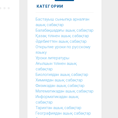
КАТЕГОРИИ
Бастауыш сыныпқа арналған
ашық сабақтар
Балабақшадағы ашық сабақтар
Қазақ тілінен ашық сабақтар
Әдебиеттен ашық сабақтар
Открытие уроки по русскому
языку
Уроки литературы
Ағылшын тілінен ашық
сабақтар
Биологиядан ашық сабақтар
Химиядан ашық сабақтар
Физикадан ашық сабақтар
Математикадан ашық сабақтар
Информатикадан ашық
сабақтар
Тарихтан ашық сабақтар
Географиядан ашық сабақтар