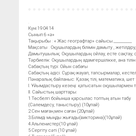
.
Күні:19.04.14
Сынып:6 «ә»
Тақырыбы : « Жас географтар» сайысы.__________
Мақсаты : Оқушылардың білімін дамыту , жетілдіру
Дамытушылық: Оқушылардың ойлау, есте сақтау, с
Тәрбиелік: Оқушылардың адамгершілікке, ана тілін 
Сабақтың түрі: Ойын сабағы
Сабақтың әдісі: Сұрақ-жауап, тапсырмалар, кесте
Пәнаралық байланыс: Қазақ тілі, математика, шет ті
І. Ұйымдастыру кезеңі: қатысатын оқушылармен 
ІІ. Сайыстың шарттары:
1.Төсбелгі бойынша қарсылас топтың атын табу
(Сәлемдесу, таныстыру) (10ұпай)
2.Сен маған,мен саған (20ұпай)
3.Білімді мыңды жығады(викторина)(10ұпай)
4.Альпенистер(10 ұпай)
5.Сергіту сәті (10 ұпай)