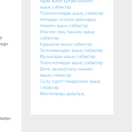
Адам және қоғам пәнінен
ашық сабақтар
Психологиядан ашық сабақтар
Алғашқы әскери дайындық
пәнінен ашық сабақтар
Өзін-өзі тану пәнінен ашық
з
сабақтар
еді»
Құқықтан ашық сабақтар
Экономикадан ашық сабақтар
Музыкадан ашық сабақтар
Технологиядан ашық сабақтар
Дене шынықтыру пәнінен
ашық сабақтар
Сызу сурет пәндерінен ашық
сабақтар
Мектепалды даярлық
ғашқы