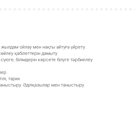
, жылдам ойлау мен нақты айтуға үйрету .
өйлеу қабілеттерін дамыту.
сүюге, білімдерін көрсете білуге тәрбиелеу.
лер.
лі, тарих.
таныстыру. Әділқазылар мен таныстыру