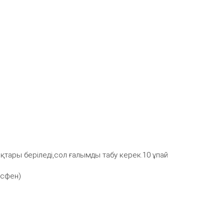
тары беріледі,сол ғалымды табу керек.10 ұпай
осфен)