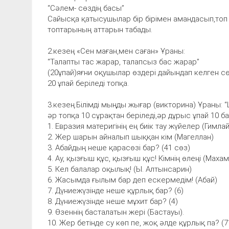
“Сәлем- сөздің басы”
Сайысқа қатысушылар бір бірімен амандасып,топ
топтарының аттарын табады.
2.кезең «Сен маған,мен саған» Ұраны:
“Талапты тас жарар, талапсыз бас жарар”
(20ұпай)яғни оқушылар өздері дайындап келген 
20 ұпай беріледі топқа.
3.кезең.Білімді мыңды жығар (викторина) Ұраны: 
әр топқа 10 сұрақтан беріледі,әр дұрыс ұпай 10 б
1. Евразия материгінің ең биік тау жүйелер (Гимлай
2. Жер шарын айналып шыққан кім (Магеллан)
3. Абайдың неше қарасөзі бар? (41 сөз)
4. Ау, қызғыш құс, қызғыш құс! Кімнің өлеңі (Маха
5. Кел балалар оқылық! (ЬІ. Алтынсарин)
6. Жасымда ғылым бар деп ескермедім! (Абай)
7. Дүниежүзінде неше құрлық бар? (6)
8. Дүниежүзінде неше мұхит бар? (4)
9. Өзеннің басталатын жері (Бастауы).
10. Жер бетінде су көп пе, жоқ әлде құрлық па? (7