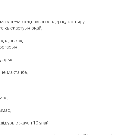
п мақал –мәтел,нақыл сөздер құрастыру.
ес,қысқартуың оңай,
қадірі жоқ.
орғасын ,
түкірме
іне мақтанба,
лмас,
рымас,
ді,дұрыс жауап 10 ұпай.