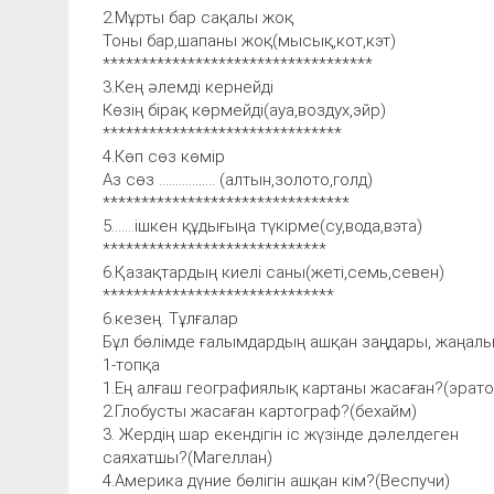
2.Мұрты бар сақалы жоқ
Тоны бар,шапаны жоқ(мысық,кот,кэт)
***********************************
3.Кең әлемді кернейді
Көзің бірақ көрмейді(ауа,воздух,эйр)
*******************************
4.Көп сөз көмір
Аз сөз ................. (алтын,золото,голд)
********************************
5.......ішкен құдығыңа түкірме(су,вода,вэта)
*****************************
6.Қазақтардың киелі саны(жеті,семь,севен)
******************************
6.кезең. Тұлғалар
Бұл бөлімде ғалымдардың ашқан заңдары, жаңалық
1-топқа
1.Ең алғаш географиялық картаны жасаған?(эрат
2.Глобусты жасаған картограф?(бехайм)
3. Жердің шар екендігін іс жүзінде дәлелдеген
саяхатшы?(Магеллан)
4.Америка дүние бөлігін ашқан кім?(Веспучи)