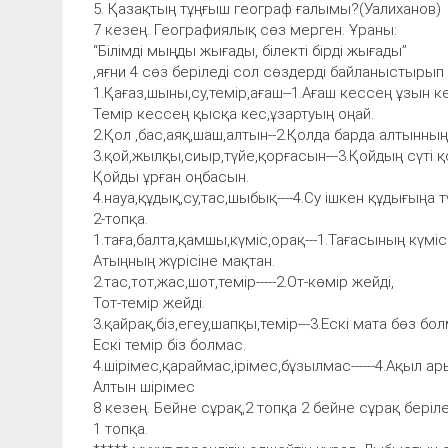
5. Қазақтың тұңғыш географ ғалымы?(Уалиханов)
7 кезең. Географиялық сөз мерген. Ұраны:
“Білімді мыңды жығады, білекті бірді жығады”
,яғни 4 сөз беріледі сол сөздерді байланыстыры
1.Қағаз,шыны,су,темір,ағаш--1.Ағаш кессең ұзын к
Темір кессең қысқа кес,ұзартуың оңай.
2.Қол ,бас,аяқ,шаш,алтын--2.Қолда барда алтынның 
3.қой,жылқы,сиыр,түйе,қорғасын---3.Қойдың сүті қ
Қойды ұрған оңбасын.
4.науа,құдық,су,тас,шыбық----4.Су ішкен құдығыңа 
2-топқа.
1.таға,балта,қамшы,күміс,орақ---1.Тағасының күміс
Атыңның жүрісіне мақтан.
2.тас,тот,жас,шот,темір-----2.От-көмір жейді,
Тот-темір жейді.
3.қайрақ,біз,егеу,шапқы,темір---3.Ескі мата бөз бо
Ескі темір біз болмас.
4.шірімес,қараймас,ірімес,бұзылмас------4.Ақыл а
Алтын шірімес
8 кезең. Бейне сұрақ,2 топқа 2 бейне сұрақ беріле
1 топқа.