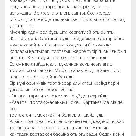
ызалары келіп, қатты ұрысып, жүрегін жаралапты.
Соңғы кезде дастарқанға да шақырмай, пештің
артындағы бір жерге отырғызыпты. Сол жерде
отырып, сол жерде тамағын жепті. Қолына бір тостақ
ұстатыпты.
Мүсәпір адам сол бұрышта қозғалмай отырыпты.
Жанары сөне бастаған сулы көздерімен дастарқанға
мұңая қарайтын болыпты. Күндердің бір күнінде
қолдары қалтырап, тостағын жерге түсіріп, сындырып
алыпты. Келіні ауыр сөздер айтып айғайлайды.
Ертеңінде атайдың ұлы дүкеннен ұсқынсыз ағаш
тостақ сатып алады. Мүсәпір адам енді тамағын сол
ағаш тостақтан жейтін болады.
Бір күні осы үйдің төрт жасар ұлы ағаш кесінділерін
үйге алып келеді. Әкесі ұлына:
- Ол ағаштардан не істемекшісің?-деп сұрайды.
- Ағаштан тостақ жасаймын, әке... Қартайғанда сіз де
осы
тостақтан тамақ жейтін боласыз, - дейді ұлы.
Ұлының бұл сөзін естіген әке-шешенің көздеріне жас
толып, жасаған істеріне қатты ұялады. Атасын
қайтадан дастарқан басына отырғызады. Содан кейін