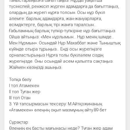
таныстарыңызға бағыттаңыз. Нұрды уақытша
түсініспей, ренжісіп жүрген адамдарға да бағыттаңыз,
олардың да жүрегі нұрға толсын. Осы нұр бүкіл
әлемге: барлық адамдарға, жан-жануарларға,
өсімдіктерге, барлық тірі жанға таралсын...
Ғабьламның барлық түпкір-түпкіріне нұр бағыттаңыз.
Ойша айтыңыз: «Мен нұрлымын... Нұр менің ішімде...
Мен Нұрмын». Осындай Нұр Махаббат және Тыныштық
күйінде отыра тұрыңыз... Енді осы жүрегіңізге
орналастырыңыз Нұрға толы бүкіләлем сіздің
жүрегіңізде. Оны осындай әсем қалыпта сақтаңыз.
Жаймен көзіңізді ашыңыз.
Топқа бөлу
І топ Атамекен
ІІ топ Туған жер
ІІІ топ Отан
3. Үй тапсырмасын тексеру: М.Айтқожинаның
«Атамекен» өлеңнің оқып мазмұның айту.89 бет
Сұрақтар:
Өлеңнің ең басты мағынасы неде? Туған жер адам