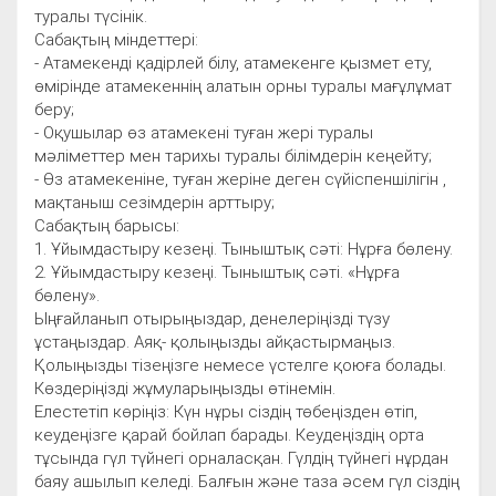
туралы түсінік.
Сабақтың міндеттері:
- Атамекенді қадірлей білу, атамекенге қызмет ету,
өмірінде атамекеннің алатын орны туралы мағұлұмат
беру;
- Оқушылар өз атамекені туған жері туралы
мәліметтер мен тарихы туралы білімдерін кеңейту;
- Өз атамекеніне, туған жеріне деген сүйіспеншілігін ,
мақтаныш сезімдерін арттыру;
Сабақтың барысы:
1. Ұйымдастыру кезеңі. Тыныштық сәті: Нұрға бөлену.
2. Ұйымдастыру кезеңі. Тыныштық сәті. «Нұрға
бөлену».
Ыңғайланып отырыңыздар, денелеріңізді түзу
ұстаңыздар. Аяқ- қолыңызды айқастырмаңыз.
Қолыңызды тізеңізге немесе үстелге қоюға болады.
Көздеріңізді жұмуларыңызды өтінемін.
Елестетіп көріңіз: Күн нұры сіздің төбеңізден өтіп,
кеудеңізге қарай бойлап барады. Кеудеңіздің орта
тұсында гүл түйнегі орналасқан. Гүлдің түйнегі нұрдан
баяу ашылып келеді. Балғын және таза әсем гүл сіздің