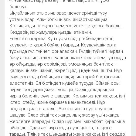
4. Ұйымдастыру кезеңі. Тыныштық сәті. «Нұрға
бөлену».
Ыңғайланып отырыңыздар, денелеріңізді түзу
ұстаңыздар. Аяқ- қолыңызды айқастырмаңыз.
Қолыңызды тізеңізге немесе үстелге қоюға болады.
Көздеріңізді жұмуларыңызды өтінемін.
Елестетіп көріңіз: Күн нұры сіздің төбеңізден өтіп,
кеудеңізге қарай бойлап барады. Кеудеңіздің орта
тұсында гүл түйнегі орналасқан. Гүлдің түйнегі нұрдан
баяу ашылып келеді. Балғын және таза әсем гүл сіздің
әр ойңызды, әр сезіміңізді, эмоцияңыз бен тілек –
қалауыңыздышайып, жүрегіңіздің қауызын ашты. Нұр
сәулесі сіздің бойыңызға ақырын тарай бастағанын
елестетіңіз. Ол біртіндеп күшейе түсуде. Оймен осы
нұрды қолдарыңызға түсіріңіз. Сіздіңқолдарыңыз
нұрға бөленіп, сәуле шашуда. Қолымыз тек жақсы, ізгі
істер істейді және баршаға көмектеседі. Нұр
аяқтарыңызға тарады. Аяқтарыңыз нұр сәулесін
шашуда. Олар сізді тек жақсылық жасау үшін жақсы
жерлерге апарады. О лар нұр мен махаббат құралына
айналды. Одан әрі нұр сіздің аузыңызға, тіліңізге
тарады. Тіліңіз тек шыңдықты және жақсы, ізгі сөздер