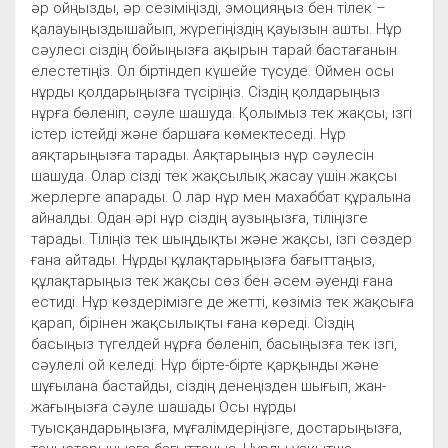
әр ойңызды, әр сезіміңізді, эмоцияңыз бен тілек –
қалауыңыздышайып, жүрегіңіздің қауызын ашты. Нұр
сәулесі сіздің бойыңызға ақырын тарай бастағанын
елестетіңіз. Ол біртіндеп күшейе түсуде. Оймен осы
нұрды қолдарыңызға түсіріңіз. Сіздің қолдарыңыз
нұрға бөленіп, сәуле шашуда. Қолымыз тек жақсы, ізгі
істер істейді және баршаға көмектеседі. Нұр
аяқтарыңызға тарады. Аяқтарыңыз нұр сәулесін
шашуда. Олар сізді тек жақсылық жасау үшін жақсы
жерлерге апарады. О лар нұр мен махаббат құралына
айналды. Одан әрі нұр сіздің аузыңызға, тіліңізге
тарады. Тіліңіз тек шыңдықты және жақсы, ізгі сөздер
ғана айтады. Нұрды құлақтарыңызға бағыттаңыз,
құлақтарыңыз тек жақсы сөз бен әсем әуенді ғана
естиді. Нұр көздерімізге де жетті, көзіміз тек жақсыға
қарап, бірінен жақсылықты ғана көреді. Сіздің
басыңыз түгелдей нұрға бөленіп, басыңызға тек ізгі,
сәулелі ой келеді. Нұр бірте-бірте қарқынды және
шұғылана бастайды, сіздің денеңізден шығып, жан-
жағыңызға сәуле шашады Осы нұрды
туысқандарыңызға, мұғалімдеріңізге, достарыңызға,