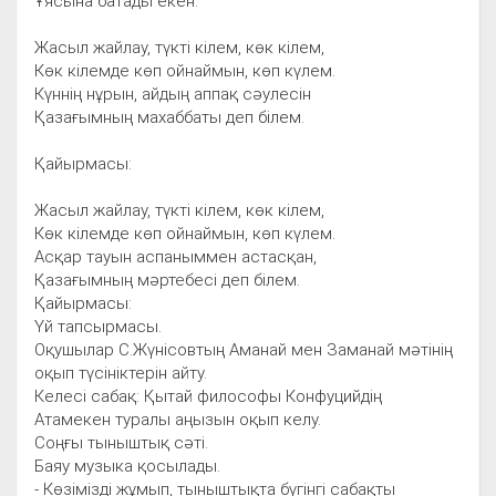
Ұясына батады екен.
Жасыл жайлау, түкті кілем, көк кілем,
Көк кілемде көп ойнаймын, көп күлем.
Күннің нұрын, айдың аппақ сәулесін
Қазағымның махаббаты деп білем.
Қайырмасы:
Жасыл жайлау, түкті кілем, көк кілем,
Көк кілемде көп ойнаймын, көп күлем.
Асқар тауын аспаныммен астасқан,
Қазағымның мәртебесі деп білем.
Қайырмасы:
Үй тапсырмасы.
Оқушылар С.Жүнісовтың Аманай мен Заманай мәтінің
оқып түсініктерін айту.
Келесі сабақ: Қытай философы Конфуцийдің
Атамекен туралы аңызын оқып келу.
Соңғы тыныштық сәті.
Баяу музыка қосылады.
- Көзімізді жұмып, тыныштықта бүгінгі сабақты