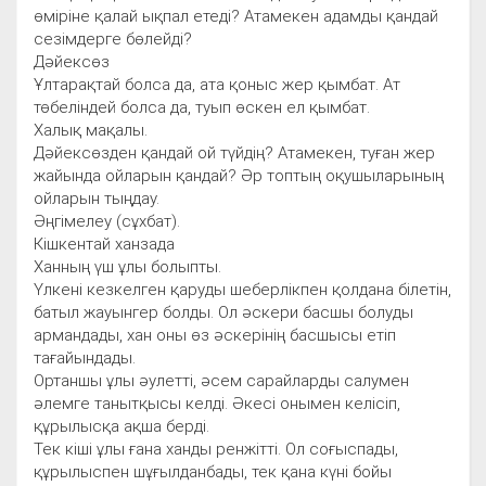
өміріне қалай ықпал етеді? Атамекен адамды қандай
сезімдерге бөлейді?
Дәйексөз
Ұлтарақтай болса да, ата қоныс жер қымбат. Ат
төбеліндей болса да, туып өскен ел қымбат.
Халық мақалы.
Дәйексөзден қандай ой түйдің? Атамекен, туған жер
жайында ойларын қандай? Әр топтың оқушыларының
ойларын тыңдау.
Әңгімелеу (сұхбат).
Кішкентай ханзада
Ханның үш ұлы болыпты.
Үлкені кезкелген қаруды шеберлікпен қолдана білетін,
батыл жауынгер болды. Ол әскери басшы болуды
армандады, хан оны өз әскерінің басшысы етіп
тағайындады.
Ортаншы ұлы әулетті, әсем сарайларды салумен
әлемге танытқысы келді. Әкесі онымен келісіп,
құрылысқа ақша берді.
Тек кіші ұлы ғана ханды ренжітті. Ол соғыспады,
құрылыспен шұғылданбады, тек қана күні бойы