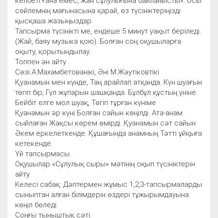
келбеті ғана емес, жан сұлулығына байланысты». Осы
сөйлемнің мағынасына қарай, өз түсініктеріңізді
қысқаша жазыңыздар.
Тапсырма түсінікті ме, ендеше 5 минут уақыт беріледі.
(Жай, баяу музыка қою). Болған соң оқушыларға
оқыту, қорытындылау.
Топпен ән айту .
Сөзі А.Махамбетованікі, Әні М.Жәутіковтікі
Қуанамын мен күнде, Таң арайлап атқанда. Күн шуағын
төгіп бір, Гүл жұпарын шашқанда. Бұлбұл құстың үніне.
Бейбіт елге мол шуақ, Төгіп тұрған күніме
Қуанамын әр күні Болған сайын көңілді. Ата-анам
сыйлаған Жақсы көрем өмірді. Қуанамын сәт сайын
Әкем еркелеткенде. Құшағында анамның Тәтті ұйқыға
кетекенде.
Үй тапсырмасы.
Оқушылар «Сұлулық сыры» мәтінің оқып түсініктерін
айту.
Келесі сабақ: Дәптермен жұмыс 1,2,3-тапсырмаларды
сыныптан алған білімдерін өздері тұжырымдауына
көңіл бөледі
Соңғы тыныштық сәті.