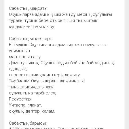
Сабақтың мақсаты:
Оқушыларға адамның ішкі жан дүниесінің сұлулығы
туралы түсінік бере отырып, ішкі тыныштық
құндылығын ұғындыру.
Сабақтың міндеттері:
Білімділік: Оқушыларға адамның «жан сұлулығы»
ұғымының
мағынасын ашу
Дамытушылық: Оқушылардың бойына байсалдылық,
адалдық,
парасаттылық қасиеттерін дамыту
Тәрбиелік: Оқушыларды адамның ішкі
тыныштығындағы жан
сұлулығына тәрбиелеу;
Ресурстар:
Үнтаспа, плакат,
оқулық, дәптер, қалам.
Сабақтың барысы: