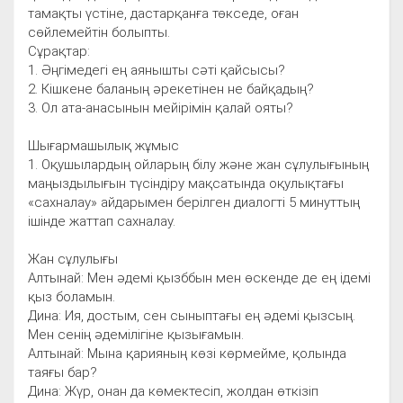
тамақты үстіне, дастарқанға төкседе, оған
сөйлемейтін болыпты.
Сұрақтар:
1. Әңгімедегі ең аянышты сәті қайсысы?
2. Кішкене баланың әрекетінен не байқадың?
3. Ол ата-анасынын мейірімін қалай ояты?
Шығармашылық жұмыс
1. Оқушылардың ойларың білу және жан сұлулығының
маңыздылығын түсіндіру мақсатында оқулықтағы
«сахналау» айдарымен берілген диалогті 5 минуттың
ішінде жаттап сахналау.
Жан сұлулығы
Алтынай: Мен әдемі қызббын мен өскенде де ең ідемі
қыз боламын.
Дина: Ия, достым, сен сыныптағы ең әдемі қызсың.
Мен сенің әдемілігіне қызығамын.
Алтынай: Мына қарияның көзі көрмейме, қолында
таяғы бар?
Дина: Жүр, онан да көмектесіп, жолдан өткізіп