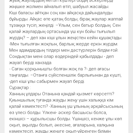
жуық жаулардың негізгі күштері біздің әскерлерді
жіңішке жолмен айналып өтіп, шабуыл жасайды.
Кіші баласы айтқан соң хан айқасқа дайындалуды
бұйырды. Айқас өте қатаң болды, бірақ жаулар жаппай
тұзаққа түсіп, жеңілді. –Ұлым, сен батыр болдың. Сен
қалай жаулардың ортасында үш күн бойы тығылып
жүрдің? – деп хан кіші ұлын жеңістен кейін құшақтады.
-Мен тығылған жоқпын, барлық жерде еркін жүрдім.
Мен адамдардың тілдері мен дәстүрлерін білдім ғой.
Сондықтан мені олар өздеріндей қабылдады - деп
жауап берді ханзада.
- Саған қорқынышты болған жоқ па ?- деп ағасы
таңғалды. –Отанға сүйіспеншілік барлығынан да күшті,
-деп кіші ұлы сабырмен жауап берді.
Сұрақтар :
Ханның ұлдары Отанына қандай қызмет көрсетті?
Қиыншылық туғанда жауды жеңу үшін халыққа кім
қалай көмектесті? -Ханның үш ұлының әрқайсысының
өз үлесі болды. Үлкені- әскер басшысы болса,
екіншісі – құрылысшы болды. Үшіншісі, кенже ұлы көп
оқып, ақылды болып, әкесіне, ағаларына, халқына
көмектесіп, жауды жеңуге оқып-үйренген білімін