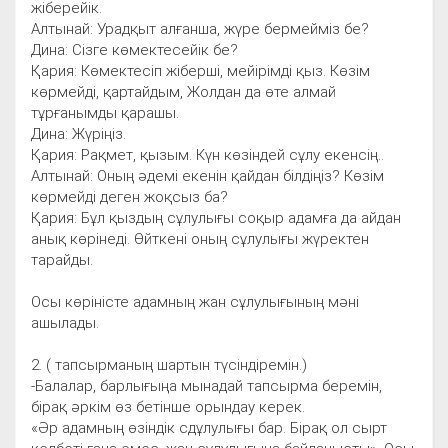
жіберейік.
Алтынай: Урадқыт алғанша, жүре бермейміз бе?
Дина: Сізге көмектесейік бе?
Қария: Көмектесіп жіберші, мейірімді қыз. Көзім
көрмейді, қартайдым, Жолдан да өте алмай
тұрғанымды қарашы.
Дина: Жүріңіз.
Қария: Рақмет, қызым. Күн көзіндей сұлу екенсің..
Алтынай: Оның әдемі екенін қайдан білдіңіз? Көзім
көрмейді деген жоқсыз ба?
Қария: Бұл қыздың сұлулығы соқыр адамға да айдан
анық көрінеді. Өйткені оның сұлулығы жүректен
тарайды.
Осы көріністе адамның жан сұлулығының мәні
ашылады.
2. ( тапсырманың шартын түсіндіремін.)
-Балалар, барлығыңа мынадай тапсырма беремін,
бірақ әркім өз бетінше орындау керек.
«Әр адамның өзіндік сдұлулығы бар. Бірақ ол сырт