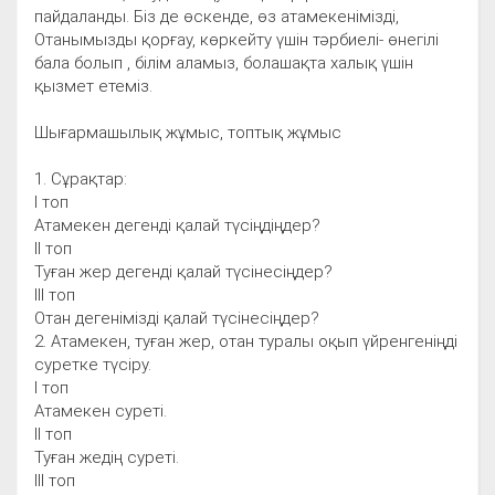
пайдаланды. Біз де өскенде, өз атамекенімізді,
Отанымызды қорғау, көркейту үшін тәрбиелі- өнегілі
бала болып , білім аламыз, болашақта халық үшін
қызмет етеміз.
Шығармашылық жұмыс, топтық жұмыс
1. Сұрақтар:
І топ
Атамекен дегенді қалай түсіңдіңдер?
ІІ топ
Туған жер дегенді қалай түсінесіңдер?
ІІІ топ
Отан дегенімізді қалай түсінесіңдер?
2. Атамекен, туған жер, отан туралы оқып үйренгеніңді
суретке түсіру.
І топ
Атамекен суреті.
ІІ топ
Туған жедің суреті.
ІІІ топ