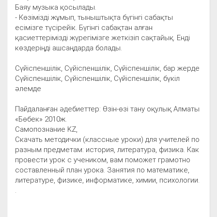
Баяу музыка қосылады.
- Көзімізді жұмып, тыныштықта бүгінгі сабақты
есімізге түсірейік. Бүгінгі сабақтан алған
қасиеттерімізді жүрегімізге жеткізіп сақтайық. Енді
көздеріңді ашсаңдарда болады.
Сүйіспеншілік, Сүйіспеншілік, Сүйіспеншілік, бар жерде
Сүйіспеншілік, Сүйіспеншілік, Сүйіспеншілік, бүкіл
әлемде
Пайдаланған әдебиеттер: Өзін-өзі тану оқулық Алматы
«Бөбек» 2010ж.
Самопознание KZ,
Скачать методички (классные уроки) для учителей по
разным предметам: история, литература, физика. Как
провести урок с учеником, вам поможет грамотно
составленный план урока. Занятия по математике,
литературе, физике, информатике, химии, психологии.
.