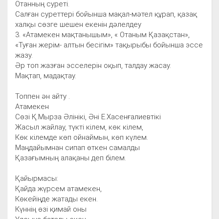
Отанның суреті.
Салған суреттері бойынша мақал-мәтел құрап, қазақ
халқы сөзге шешен екенін дәлелдеу
3. «Атамекен мақтанышым», « Отаным Қазақстан»,
«Туған жерім- алтын бесігім» тақырыбы бойынша эссе
жазу.
Әр топ жазған эсселерін оқып, талдау жасау.
Мақтап, мадақтау.
Топпен ән айту .
Атамекен
Сөзі Қ.Мырза Әлінікі, Әні Е.Хасенғалиевтікі
Жасыл жайлау, түкті кілем, көк кілем,
Көк кілемде көп ойнаймын, көп күлем.
Маңдайымнан сипап өткен самалды
Қазағымның алақаны деп білем.
Қайырмасы:
Қайда жүрсем атамекен,
Көкейіңде жатады екен.
Күннің өзі қимай оны