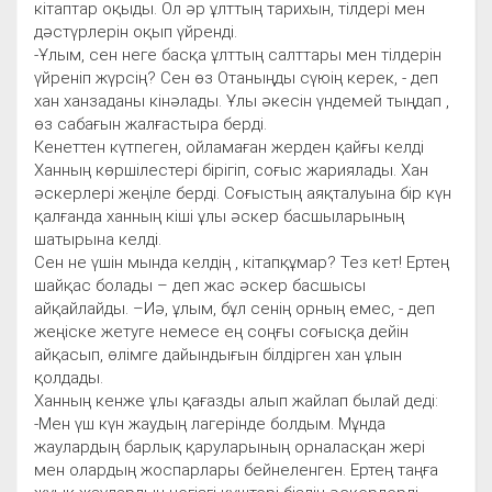
кітаптар оқыды. Ол әр ұлттың тарихын, тілдері мен
дәстүрлерін оқып үйренді.
-Ұлым, сен неге басқа ұлттың салттары мен тілдерін
үйреніп жүрсің? Сен өз Отаныңды сүюің керек, - деп
хан ханзаданы кінәлады. Ұлы әкесін үндемей тыңдап ,
өз сабағын жалғастыра берді.
Кенеттен күтпеген, ойламаған жерден қайғы келді
Ханның көршілестері бірігіп, соғыс жариялады. Хан
әскерлері жеңіле берді. Соғыстың аяқталуына бір күн
қалғанда ханның кіші ұлы әскер басшыларының
шатырына келді.
Сен не үшін мында келдің , кітапқұмар? Тез кет! Ертең
шайқас болады – деп жас әскер басшысы
айқайлайды. –Иә, ұлым, бұл сенің орның емес, - деп
жеңіске жетуге немесе ең соңғы соғысқа дейін
айқасып, өлімге дайындығын білдірген хан ұлын
қолдады.
Ханның кенже ұлы қағазды алып жайлап былай деді:
-Мен үш күн жаудың лагерінде болдым. Мұнда
жаулардың барлық қаруларының орналасқан жері
мен олардың жоспарлары бейнеленген. Ертең таңға