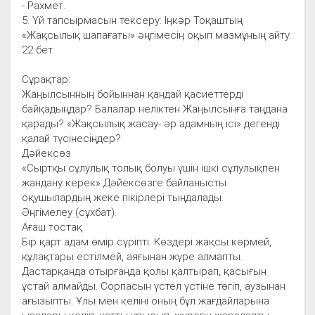
- Рахмет.
5. Үй тапсырмасын тексеру: Іңкәр Тоқаштың
«Жақсылық шапағаты» әңгімесің оқып мазмұның айту.
22 бет
Сұрақтар:
Жаңылсынның бойыннан қандай қасиеттерді
байқадыңдар? Балалар неліктен Жаңылсынға таңдана
қарады? «Жақсылық жасау- әр адамның ісі» дегенді
қалай түсінесіңдер?
Дәйексөз
«Сыртқы сұлулық толық болуы үшін ішкі сұлулықпен
жандану керек» Дәйексөзге байланысты
оқушылардың жеке пікірлері тыңдалады.
Әңгімелеу (сұхбат).
Ағаш тостақ
Бір қарт адам өмір сүріпті. Көздері жақсы көрмей,
құлақтары естілмей, аяғынан жүре алмапты.
Дастарқанда отырғанда қолы қалтырап, қасығын
ұстай алмайды. Сорпасын үстел үстіне төгіп, аузынан
ағызыпты. Ұлы мен келіні оның бұл жағдайларына