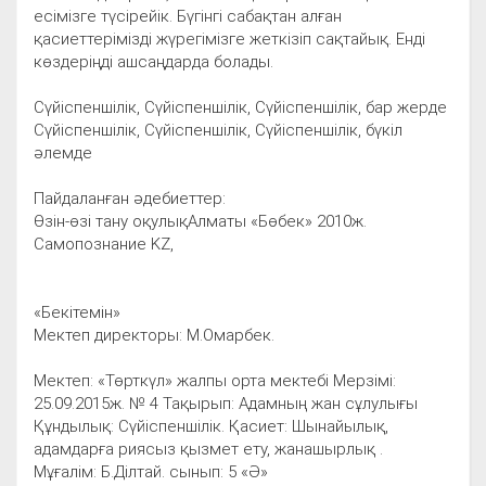
есімізге түсірейік. Бүгінгі сабақтан алған
қасиеттерімізді жүрегімізге жеткізіп сақтайық. Енді
көздеріңді ашсаңдарда болады.
Сүйіспеншілік, Сүйіспеншілік, Сүйіспеншілік, бар жерде
Сүйіспеншілік, Сүйіспеншілік, Сүйіспеншілік, бүкіл
әлемде
Пайдаланған әдебиеттер:
Өзін-өзі тану оқулықАлматы «Бөбек» 2010ж.
Самопознание KZ,
«Бекітемін»
Мектеп директоры: М.Омарбек.
Мектеп: «Төрткүл» жалпы орта мектебі Мерзімі:
25.09.2015ж. № 4 Тақырып: Адамның жан сұлулығы
Құндылық: Сүйіспеншілік. Қасиет: Шынайылық,
адамдарға риясыз қызмет ету, жанашырлық .
Мұғалім: Б.Ділтай. сынып: 5 «Ә»