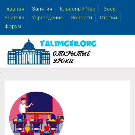
Главная
Занятия
Классный Час
Эссе
Учителя
Учреждения
Новости
Статьи
Форум
.
.
.
.