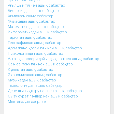
Уроки литературы
Ағылшын тілінен ашық сабақтар
Биологиядан ашық сабақтар
Химиядан ашық сабақтар
Физикадан ашық сабақтар
Математикадан ашық сабақтар
Информатикадан ашық сабақтар
Тарихтан ашық сабақтар
Географиядан ашық сабақтар
Адам және қоғам пәнінен ашық сабақтар
Психологиядан ашық сабақтар
Алғашқы әскери дайындық пәнінен ашық сабақтар
Өзін-өзі тану пәнінен ашық сабақтар
Құқықтан ашық сабақтар
Экономикадан ашық сабақтар
Музыкадан ашық сабақтар
Технологиядан ашық сабақтар
Дене шынықтыру пәнінен ашық сабақтар
Сызу сурет пәндерінен ашық сабақтар
Мектепалды даярлық