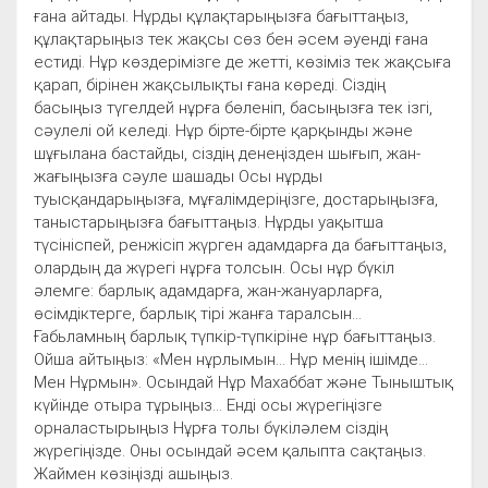
ғана айтады. Нұрды құлақтарыңызға бағыттаңыз,
құлақтарыңыз тек жақсы сөз бен әсем әуенді ғана
естиді. Нұр көздерімізге де жетті, көзіміз тек жақсыға
қарап, бірінен жақсылықты ғана көреді. Сіздің
басыңыз түгелдей нұрға бөленіп, басыңызға тек ізгі,
сәулелі ой келеді. Нұр бірте-бірте қарқынды және
шұғылана бастайды, сіздің денеңізден шығып, жан-
жағыңызға сәуле шашады Осы нұрды
туысқандарыңызға, мұғалімдеріңізге, достарыңызға,
таныстарыңызға бағыттаңыз. Нұрды уақытша
түсініспей, ренжісіп жүрген адамдарға да бағыттаңыз,
олардың да жүрегі нұрға толсын. Осы нұр бүкіл
әлемге: барлық адамдарға, жан-жануарларға,
өсімдіктерге, барлық тірі жанға таралсын...
Ғабьламның барлық түпкір-түпкіріне нұр бағыттаңыз.
Ойша айтыңыз: «Мен нұрлымын... Нұр менің ішімде...
Мен Нұрмын». Осындай Нұр Махаббат және Тыныштық
күйінде отыра тұрыңыз... Енді осы жүрегіңізге
орналастырыңыз Нұрға толы бүкіләлем сіздің
жүрегіңізде. Оны осындай әсем қалыпта сақтаңыз.
Жаймен көзіңізді ашыңыз.