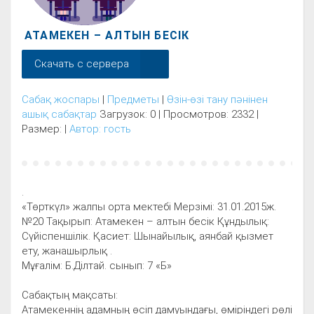
АТАМЕКЕН – АЛТЫН БЕСІК
Скачать с сервера
Сабақ жоспары
|
Предметы
|
Өзін-өзі тану пәнінен
ашық сабақтар
Загрузок: 0 | Просмотров: 2332 |
Размер: |
Автор: гость
.
«Төрткүл» жалпы орта мектебі Мерзімі: 31.01.2015ж.
№20 Тақырып: Атамекен – алтын бесік Құндылық:
Сүйіспеншілік. Қасиет: Шынайылық, аянбай қызмет
ету, жанашырлық .
Мұғалім: Б.Ділтай. сынып: 7 «Б»
Сабақтың мақсаты:
Атамекеннің адамның өсіп дамуындағы, өміріндегі рөлі