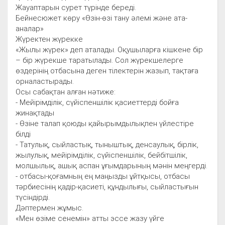
Жауаптарын сурет түрінде береді.
Бейнесюжет көру «Өзін-өзі тану әлемі және ата-
аналар»
Жүректен жүрекке
«Жылы жүрек» деп аталады. Оқушыларға кішкене бір
– бір жүрекше таратылады. Сол жүрекшелерге
өздерінің отбасына деген тілектерін жазып, тақтаға
орналастырады.
Осы сабақтан алған нәтиже:
- Мейірімділік, сүйіспеншілік қасиеттерді бойға
жинақтады
- Өзіне талап қоюды қайырымдылықпен үйлестіре
білді
- Татулық, сыйластық, тыныштық, денсаулық, бірлік,
жылулық, мейірімділік, сүйіспеншілік, бейбітшілік,
молшылық, ашық аспан ұғымдарының мәнін меңгерді.
- отбасы-қоғамның ең маңызды ұйтқысы, отбасы
тәрбиесінің қадір-қасиеті, құндылығы, сыйластығын
түсіндірді.
Дәптермен жұмыс.
«Мен өзіме сенемін» атты эссе жазу үйге