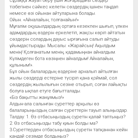
сұраққа жауап беру үшін жоғарыдағы сөздер
тізбегінен сәйкес келетін сөздердің ішінен таңдап
немесе өзі ойынан айтуларына болады.
Ойын. «Айналайын, толғанайын!»
Мұғалім оқушылдардың ортаға кезекпен шығып, үлкен
адамдардың өздерін еркелетіп, жақсы көріп айтатын
сөздерін солардың дауыс ырғағына салып айтуды
ұйымдастырады. Мысалы: «Жарайсың! Ақылдым
менің! Қолғанатым менің, қадамыңнан айналдым.
Күлімдеген бота көзіңнен айналдым! Айналайын,
құлыным!».
Бұл ойын балалардың өздеріне арналып айтылған
жылы сөздерді естеріне түсіріп қана қоймай, сол
сөздердің жылылығын сезіне отырып, соған лайықты
болуға ықпал етуге бағытталады.
«Біз бақытты жанұямыз!»
Алдын-ала салынған суреттер арқылы өз
балаларыңыздың салған суреттерін тауып алыңыздар.
Талдау: 1. Өз отбасыңыздың суретін қалай таптыңыз?
2. Өз отбасыңызды табу қиын болды ма?
3.Суреттерден отбасыңыздың суретін тапқаннан кейін
қандай сезімде болдыңыз?