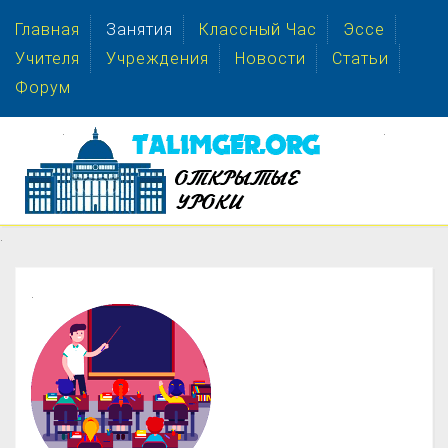
Главная
Занятия
Классный Час
Эссе
Учителя
Учреждения
Новости
Статьи
Форум
.
.
.
.