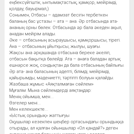
еңбексүйгіштік, ынтымақтастық, қамқор, мейірімді,
қолдау, бауырмал,)
Сонымен, Отбасы – адамзат бесігін тербеткен
баланың бас ұстазы – ата – ана. Әр отбасында ата-
ананың орны бөлек. Отбасында әр бала әкеден ақыл,
анадан мейірім алады.
Әке – отбасының асыраушысы, қамқоршысы, тірегі.
Ана – отбасының ұйытқысы, жылуы, шуағы.
Жақсы ана әрқашанда отбасына береке әкеліп,
отбасын бақытқа бөлейді. Ата – анаға баладан артық
ешнәрсе жоқ, сондықтан да бала отбасының байлығы.
Әр ата- ана баласының әдепті, білімді, мейірімді,
қайырымды, мәдениетті, тәртіпті болуын қалайды.
Жазбаша жұмыс «Аяқталмаған сөйлем»
Мұғалім: Мына сөйлемдерді аяқтаңдар:
Менің ойымша, мен....
Өзгелер мені....
Мен келекшекте....
«Ыстық орындық» жаттығуы
Оқушылар кезекпен шеңбер ортасындағы орындыққа
отырады, ал қалған ойыншылар «Ол қандай?» деген