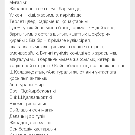
Мұғалім:
Жиналыппыз сәтті күні бәріміз де,
Үлкен – кіші, жасымыз, кәріміз де.
Төрлетіңдер, қадірменді қонақтарым,
Гүл – гүл жайнап мына біздің төрімізге – дей келе,
барлығымыз ортаға шығып, «шаттық шеңберін»
құрайық. Біз бір – бірімізге күлімсіреп,
алақандарымыздың жылуын сезіне отырып,
амандасайық. Бүгінгі күніміз көңілді әрі жарасымды
аяқталуы үшін барлығымызға жақсылық, көтеріңкі
көңіл тілей отырып, Ғ.Қайырбековтың сөзіне жазылған
Ш.Қалдаяқовтың «Ана туралы жыр» әнін үнтаспаға
қосылып айтайық.
Ана туралы жыр
Сөзі: Ғ.Қайырбековтікі
Әні: Ш.Қалдаяқовтікі
Әлемнің жарығын
Сыйладың сен маған.
Даланың әр гүлін
Жинадың сен маған.
Сен бердің құстардың