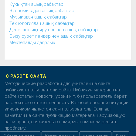
Құқықтан ашық сабақтар
Экономикадан ашық сабақтар
Музыкадан ашық сабақтар
Технологиядан ашық сабақтар
Дене шынықтыру пәнінен ашық сабақтар
Сызу сурет пәндерінен ашық сабақтар
Мектепалды даярлық
О РАБОТЕ САЙТА
Методические разработки для учителей на сайте
публикуют пользователи сайта. Публикуя материал на
сайте (статьи, новости, уроки и т. б.) пользователь берет
на себя всю ответственность. В любой спорной ситуации
виновником является сам пользователь. Если вы
заметили на сайте публикацию материала, нарушающую
ваши права, свяжитесь с нами, мы поможем решить
проблему.