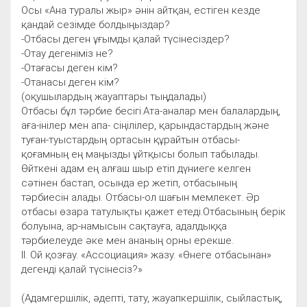
Осы «Ана туралы жыр» әнін айтқан, естіген кезде
қандай сезімде болдыңыздар?
-Отбасы деген ұғымды қалай түсінесіздер?
-Отау дегеніміз не?
-Отағасы деген кім?
-Отанасы деген кім?
(оқушылардың жауаптары тыңдалады)
Отбасы бұл тәрбие бесігі.Ата-аналар мен балалардың,
аға-інілер мен апа- сіңілілер, қарындастардың және
туған-туыстардың ортасын құрайтын отбасы-
қоғамның ең маңызды ұйтқысы болып табылады.
Өйткені адам ең алғаш шыр етіп дүниеге келген
сәтінен бастап, осында ер жетіп, отбасының
тәрбиесін алады. Отбасы-ол шағын мемлекет. Әр
отбасы өзара татулықты қажет етеді.Отбасының берік
болуына, ар-намысын сақтауға, адалдыққа
тәрбиелеуде әке мен ананың орны ерекше.
ІІ. Ой қозғау. «Ассоциация» жазу. «Өнеге отбасынан»
дегенді қалай түсінесіз?»
(Адамгершілік, әдепті, тату, жауапкершілік, сыйластық,