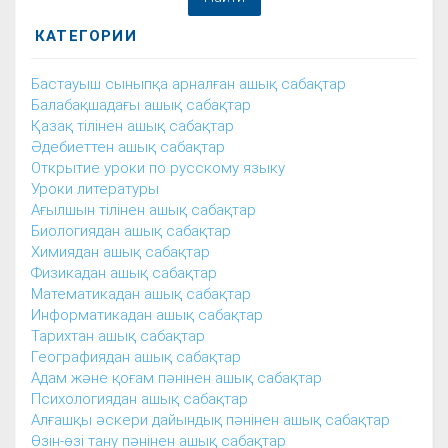
КАТЕГОРИИ
Бастауыш сыныпқа арналған ашық сабақтар
Балабақшадағы ашық сабақтар
Қазақ тілінен ашық сабақтар
Әдебиеттен ашық сабақтар
Открытие уроки по русскому языку
Уроки литературы
Ағылшын тілінен ашық сабақтар
Биологиядан ашық сабақтар
Химиядан ашық сабақтар
Физикадан ашық сабақтар
Математикадан ашық сабақтар
Информатикадан ашық сабақтар
Тарихтан ашық сабақтар
Географиядан ашық сабақтар
Адам және қоғам пәнінен ашық сабақтар
Психологиядан ашық сабақтар
Алғашқы әскери дайындық пәнінен ашық сабақтар
Өзін-өзі тану пәнінен ашық сабақтар