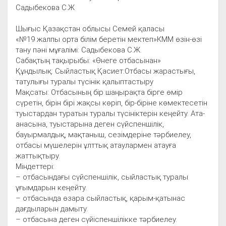
Садыбекова С.Ж
Шығыс Қазақстан облысы Семей қаласы
«№19 жалпы орта білім беретін мектеп»КММ өзін-өзі
тану пәні мұғалімі: Садыбекова С.Ж.
Сабақтың тақырыбы: «Өнеге отбасынан»
Құндылық: Сыйластық Қасиет:Отбасы жарастығы,
татулығы туралы түсінік қалыптастыру
Мақсаты: Отбасының бір шаңырақта бірге өмір
сүретін, бірін бірі жақсы көріп, бір-біріне көмектесетін
туыстардан туратын туралы түсініктерін кеңейту. Ата-
анасына, туыстарына деген сүйспеншілік,
бауырмалдық, мақтаныш, сезімдеріне тәрбиелеу,
отбасы мүшелерін ұлттық атаулармен атауға
жаттықтыру.
Міндеттері:
– отбасындағы сүйспеншілік, сыйластық туралы
ұғымдарын кеңейту.
– отбасында өзара сыйластық, қарым-қатынас
дағдыларын дамыту.
– отбасына деген сүйіспеншілікке тәрбиелеу.