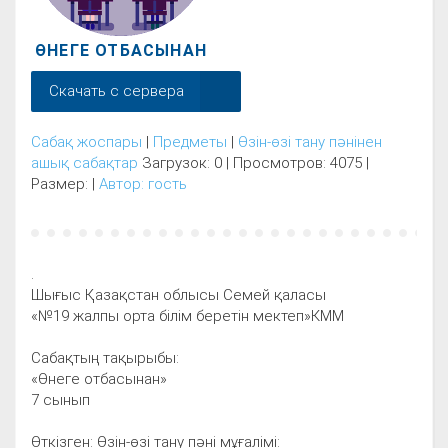
ӨНЕГЕ ОТБАСЫНАН
Скачать с сервера
Сабақ жоспары
|
Предметы
|
Өзін-өзі тану пәнінен
ашық сабақтар
Загрузок: 0 | Просмотров: 4075 |
Размер: |
Автор: гость
.
Шығыс Қазақстан облысы Семей қаласы
«№19 жалпы орта білім беретін мектеп»КММ
Сабақтың тақырыбы:
«Өнеге отбасынан»
7 сынып
Өткізген: Өзін-өзі тану пәні мұғалімі: