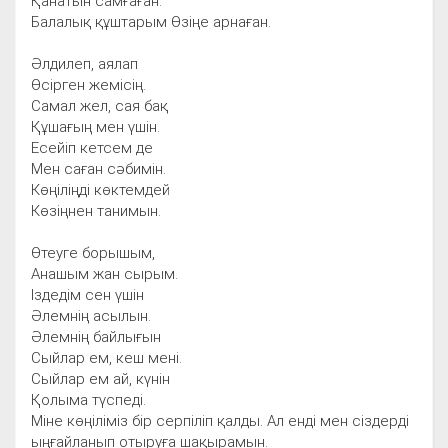
Қанатын самғаған.
Балалық құштарым Өзіңе арнаған.
Әлдилеп, аялап
Өсірген жемісің.
Самал жел, сая бақ
Құшағың мен үшін.
Есейіп кетсем де
Мен саған сәбимін.
Көңіліңді көктемдей
Көзіңнен танимын.
Өтеуге борышым,
Анашым жан сырым.
Іздедім сен үшін
Әлемнің асылын.
Әлемнің байлығын
Сыйлар ем, кеш мені.
Сыйлар ем ай, күнін
Қолыма түспеді.
Міне көңіліміз бір серпіліп қалды. Ал енді мен сіздерді
ыңғайланып отыруға шақырамын.