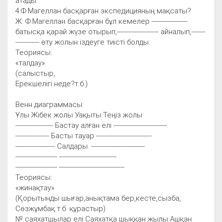
атады.
4.Ф.Магеллан басқарған экспедицияның мақсаты?
Ж: Ф.Магеллан басқарған бұл кемелер ------------------
батысқа қарай жүзе отырып,--------------------- айналып,-------
------------ өту жолын іздеуге тиісті болды.
Теориясы:
«талдау»
(салыстыр,
Ерекшелігі неде?т.б.)
Венн диаграммасы:
Ұлы Жібек жолы Уақыты Теңіз жолы
------------------- Бастау алған елі ---------------------------
----------------- Басты тауар ----------------------------
-------------------- Салдары. ---------------------------
--------------------- -----------------------------
--------------------- ---------------------------------
Теориясы:
«жинақтау»
(Қорытынды шығар,анықтама бер,кесте,сызба,
Сөзжұмбақ т.б. құрастыр)
№ саяхатшылар елі Саяхатқа шыққан жылы Ашқан