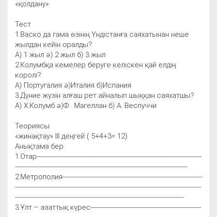
«қолдану»
Тест
1.Васко да гама өзінің Үндістанға саяхатынан неше
жылдан кейін оралды?
А) 1 жыл ә) 2 жыл б) 3 жыл
2.Колумбқа кемелер беруге келіскен қай елдің
королі?
А) Португалия ә)Италия б)Испания
3.Дүние жүзін алғаш рет айналып шыққан саяхатшы?
А) Х.Колумб ә)Ф . Магеллан б) А. Веспуччи
Теориясы:
«жинақтау» ІІІ деңгей ( 5+4+3= 12)
Анықтама бер
1.Отар-------------------------------------------------------------------------------------
-----------------------------------------------------------------------------------------
2.Метрополия------------------------------------------------------------------------
------------------------------------------------------------------------------------------------
---------------------------------------------------------------------------------------
3.Ұлт – азаттық күрес---------------------------------------------------------