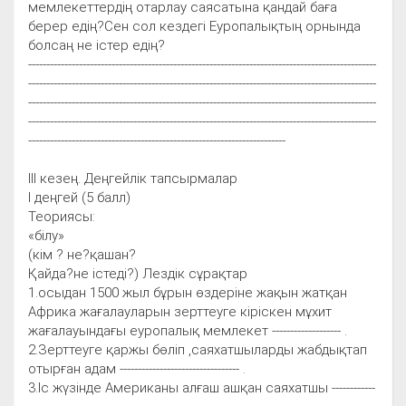
мемлекеттердің отарлау саясатына қандай баға
берер едің?Сен сол кездегі Еуропалықтың орнында
болсаң не істер едің?
------------------------------------------------------------------------------------------------
------------------------------------------------------------------------------------------------
------------------------------------------------------------------------------------------------
------------------------------------------------------------------------------------------------
-----------------------------------------------------------------------
ІІІ кезең. Деңгейлік тапсырмалар
І деңгей (5 балл)
Теориясы:
«білу»
(кім ? не?қашан?
Қайда?не істеді?) Лездік сұрақтар
1.осыдан 1500 жыл бұрын өздеріне жақын жатқан
Африка жағалауларын зерттеуге кіріскен мұхит
жағалауындағы еуропалық мемлекет ------------------- .
2.Зерттеуге қаржы бөліп ,саяхатшыларды жабдықтап
отырған адам --------------------------------- .
3.Іс жүзінде Американы алғаш ашқан саяхатшы ------------