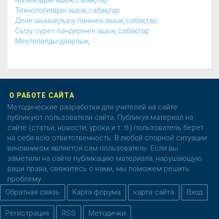
Музыкадан ашық сабақтар
Технологиядан ашық сабақтар
Дене шынықтыру пәнінен ашық сабақтар
Сызу сурет пәндерінен ашық сабақтар
Мектепалды даярлық
О РАБОТЕ САЙТА
Методические разработки для учителей на сайте
публикуют пользователи сайта. Публикуя материал на
сайте (статьи, новости, уроки и т. б.) пользователь берет
на себя всю ответственность. В любой спорной ситуации
виновником является сам пользователь. Если вы
заметили на сайте публикацию материала, нарушающую
ваши права, свяжитесь с нами, мы поможем решить
проблему.
Обратная связь
Карта форума
карта сайта
Вход
Регистрация
RSS
Методички