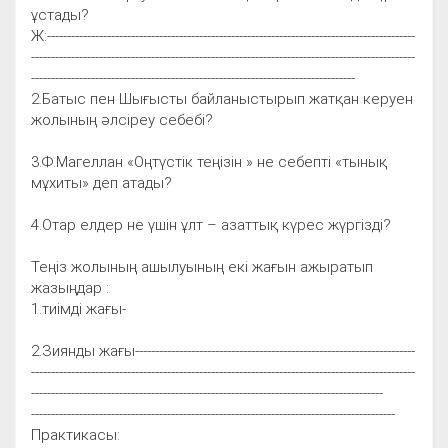
ұстады?
Ж:--------------------------------------------------------------------------------------------
------------------------------------------------------------------------------------------------
---------------------------------------------------------------------------------
2.Батыс пен Шығысты байланыстырып жатқан керуен
жолының әлсіреу себебі?
3.Ф.Магеллан «Оңтүстік теңізін » не себепті «тынық
мұхиты» деп атады?
4.Отар елдер не үшін ұлт – азаттық күрес жүргізді?
Теңіз жолының ашылуының екі жағын ажыратып
жазыңдар :
1.тиімді жағы-
2.Зиянды жағы----------------------------------------------------------------------
------------------------------------------------------------------------------------------------
----------------------------------------------------------------------------------------
-------------------------------------------------------------------------------------------
Практикасы: