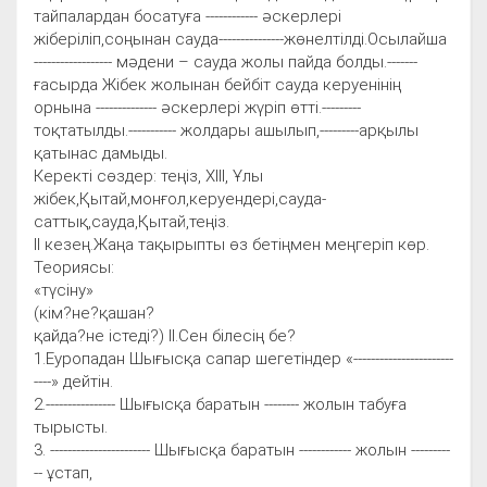
тайпалардан босатуға ------------ әскерлері
жіберіліп,соңынан сауда---------------жөнелтілді.Осылайша
------------------ мәдени – сауда жолы пайда болды.-------
ғасырда Жібек жолынан бейбіт сауда керуенінің
орнына -------------- әскерлері жүріп өтті.---------
тоқтатылды.----------- жолдары ашылып,---------арқылы
қатынас дамыды.
Керекті сөздер: теңіз, ХІІІ, Ұлы
жібек,Қытай,монғол,керуендері,сауда-
саттық,сауда,Қытай,теңіз.
ІІ кезең.Жаңа тақырыпты өз бетіңмен меңгеріп көр.
Теориясы:
«түсіну»
(кім?не?қашан?
қайда?не істеді?) ІІ.Сен білесің бе?
1.Еуропадан Шығысқа сапар шегетіндер «-----------------------
----» дейтін.
2.---------------- Шығысқа баратын -------- жолын табуға
тырысты.
3. ----------------------- Шығысқа баратын ------------ жолын ---------
-- ұстап,