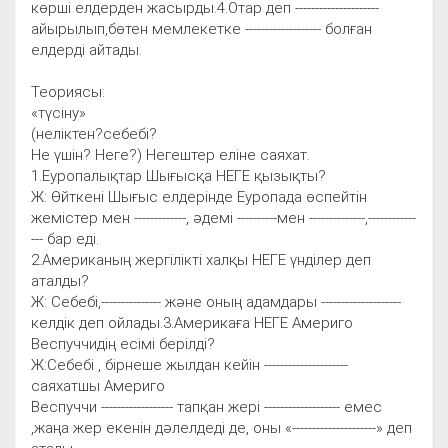
көрші елдерден жасырды.4.Отар деп ---------------------
айырылып,бөтен мемлекетке ------------------- болған
елдерді айтады.
Теориясы:
«түсіну»
(неліктен?себебі?
Не үшін? Неге?) Негештер еліне саяхат.
1.Еуропалықтар Шығысқа НЕГЕ қызықты?
Ж: Өйткені Шығыс елдерінде Еуропада өспейтін
жемістер мен -------------, әдемі ----------мен --------------,------------
--- бар еді.
2.Американың жергілікті халқы НЕГЕ үнділер деп
аталды?
Ж: Себебі,--------------- және оның адамдары --------------------
келдік деп ойлады.3.Америкаға НЕГЕ Америго
Веспуччидің есімі берілді?
Ж:Себебі , бірнеше жылдан кейін ---------------------
саяхатшы Америго
Веспуччи ------------------ тапқан жері ------------------- емес
,жаңа жер екенін дәлелдеді де, оны «---------------------» деп