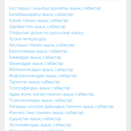
Бастауыш сыныпқа арналған ашық сабақтар
Балабақшадағы ашық сабақтар
Қазақ тілінен ашық сабақтар
Әдебиеттен ашық сабақтар
Открытие уроки по русскому языку
Уроки литературы
Ағылшын тілінен ашық сабақтар
Биологиядан ашық сабақтар
Химиядан ашық сабақтар
Физикадан ашық сабақтар
Математикадан ашық сабақтар
Информатикадан ашық сабақтар
Тарихтан ашық сабақтар
Географиядан ашық сабақтар
Адам және қоғам пәнінен ашық сабақтар
Психологиядан ашық сабақтар
Алғашқы әскери дайындық пәнінен ашық сабақтар
Өзін-өзі тану пәнінен ашық сабақтар
Құқықтан ашық сабақтар
Экономикадан ашық сабақтар