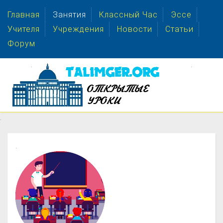
Главная
Занятия
Классный Час
Эссе
Учителя
Учреждения
Новости
Статьи
Форум
.
.
.
.