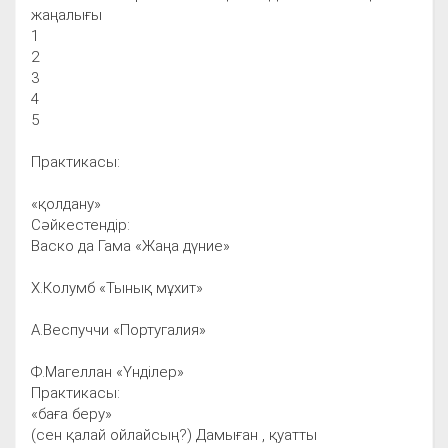
жаңалығы
1
2
3
4
5
Практикасы:
«қолдану»
Сәйкестендір:
Васко да Гама «Жаңа дүние»
Х.Колумб «Тынық мұхит»
А.Веспуччи «Португалия»
Ф.Магеллан «Үнділер»
Практикасы:
«баға беру»
(сен қалай ойлайсың?) Дамыған , қуатты