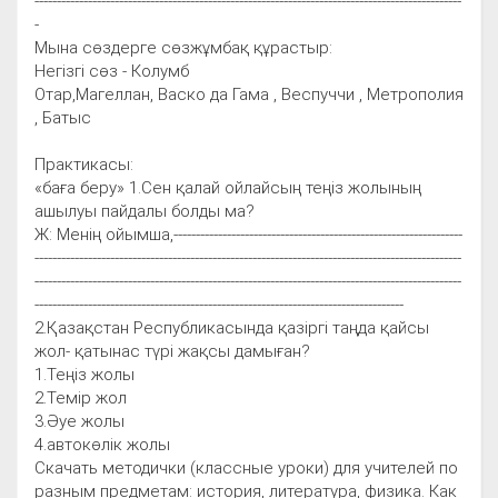
------------------------------------------------------------------------------------------------
-
Мына сөздерге сөзжұмбақ құрастыр:
Негізгі сөз - Колумб
Отар,Магеллан, Васко да Гама , Веспуччи , Метрополия
, Батыс
Практикасы:
«баға беру» 1.Сен қалай ойлайсың теңіз жолының
ашылуы пайдалы болды ма?
Ж: Менің ойымша,-----------------------------------------------------------------
------------------------------------------------------------------------------------------------
------------------------------------------------------------------------------------------------
-----------------------------------------------------------------------------------
2.Қазақстан Республикасында қазіргі таңда қайсы
жол- қатынас түрі жақсы дамыған?
1.Теңіз жолы
2.Темір жол
3.Әуе жолы
4.автокөлік жолы
Скачать методички (классные уроки) для учителей по
разным предметам: история, литература, физика. Как