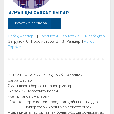
АЛҒАШҚЫ САЯХАТШЫЛАР.
Скачать с сервера
Сабақ жоспары
|
Предметы
|
Тарихтан ашық сабақтар
Загрузок: 0 | Просмотров: 2113 | Размер: |
Автор:
Тәрбие
.
2 .02.2011ж 5а-сынып Тақырыбы: Алғашқы
саяхатшылар.
Оқушыларға берілетін тапсырмалар
І кезең.Ұйымдастыру кезеңі.
«Көпір тапсырмалары»
І.Бос жерлерге керекті сөздерді қойып жазыңдар:
1.------------- императоры көрші мемлекеттермен -------------
--қарым-қатынас орнатпақ болды.Жолды соғысқұмар