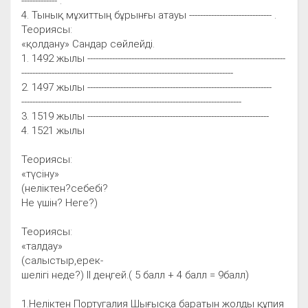
------------- .
4. Тынық мұхиттың бұрынғы атауы ------------------------------ .
Теориясы:
«қолдану» Сандар сөйлейді.
1. 1492 жылы ------------------------------------------------------------------------
-----------------------------------------------------------------------------
2. 1497 жылы -------------------------------------------------------------------
--------------------------------------------------------------------------------
3. 1519 жылы ------------------------------------------------------------------
4. 1521 жылы
Теориясы:
«түсіну»
(неліктен?себебі?
Не үшін? Неге?)
Теориясы:
«талдау»
(салыстыр,ерек-
шелігі неде?) ІІ деңгей.( 5 балл + 4 балл = 9балл)
1.Неліктен Португалия Шығысқа баратын жолды құпия