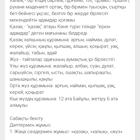
Халық - бір елдің барлық тұрғыны, тілі, тұрмыс тіршілігі,
рухани мәдениеті ортақ, бір-бірімен туысқан, сыртқы
бет-бейнесі ұқсас, белгілі бір жерде бірлесіп
мекендейтін адамдар қоғамы.
Қазақ - “қазақ” атауы Көне түркі тілінде “еркін
адамдар” деген мағынаны білдіреді.
Қазақ халқының құрамына: арғын, найман, дулат,
керек, үйсін, қаңлы, қыпшақ, алшын, қоңырат, уақ,
жалайыр, табын, адай
Жүз - тайпалар одағының аумақтық ірі бірлестігі.
Ұлы жүз құрамына: жалайыр, албан, суан, дулат,
сарыүйсін, сіргелі, ысты, ошақты, шапырашты,
шанышқылы, қаңлы
Орта жүз құрамына: арғын, найман, қыпшақ, уақ,
керей, қоңырат
Кіші жүздің құрамына: 12 ата Байұлы, жетіру 6 ата
әлімұлы
Сабақты бекіту.
Дәптермен жұмыс
1. Жаңа сөздермен жұмыс- «қазақ», «халық», «жүз».