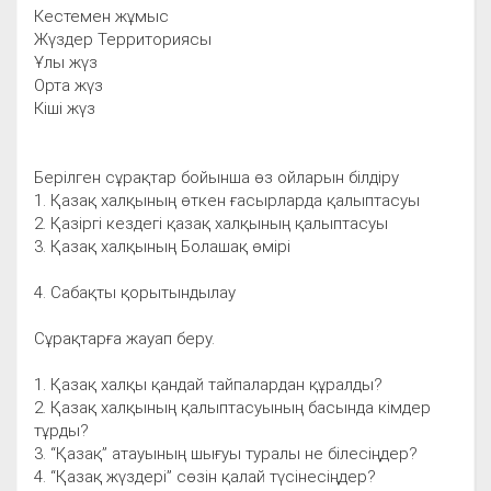
Кестемен жұмыс
Жүздер Территориясы
Ұлы жүз
Орта жүз
Кіші жүз
Берілген сұрақтар бойынша өз ойларын білдіру
1. Қазақ халқының өткен ғасырларда қалыптасуы
2. Қазіргі кездегі қазақ халқының қалыптасуы
3. Қазақ халқының Болашақ өмірі
4. Сабақты қорытындылау
Сұрақтарға жауап беру.
1. Қазақ халқы қандай тайпалардан құралды?
2. Қазақ халқының қалыптасуының басында кімдер
тұрды?
3. “Қазақ” атауының шығуы туралы не білесіңдер?
4. “Қазақ жүздері” сөзін қалай түсінесіңдер?