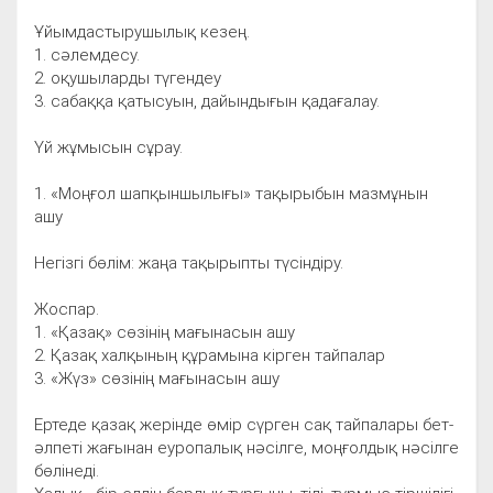
Ұйымдастырушылық кезең.
1. сәлемдесу.
2. оқушыларды түгендеу
3. сабаққа қатысуын, дайындығын қадағалау.
Үй жұмысын сұрау.
1. «Моңғол шапқыншылығы» тақырыбын мазмұнын
ашу
Негізгі бөлім: жаңа тақырыпты түсіндіру.
Жоспар.
1. «Қазақ» сөзінің мағынасын ашу
2. Қазақ халқының құрамына кірген тайпалар
3. «Жүз» сөзінің мағынасын ашу
Ертеде қазақ жерінде өмір сүрген сақ тайпалары бет-
әлпеті жағынан еуропалық нәсілге, моңғолдық нәсілге
бөлінеді.