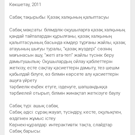
Көкшетау, 2011
Сабақ тақырыбы: Қазақ халқының қалыптасуы
Сабақ мақсаты: білімділік-оқушыларға қазақ халқының
қандай тайпалардан құрылғаны, қазақ халқының
қалыптасуының басында кімдер тұрғаны жайлы, қазақ
атауының шығуы туралы, “қазақ жүздері” сөзінің
мағынасын ашу, “жеті ата-тегі” жайлы түсінік беру
дамытушылық- Оқушылардың ойлау қабілеттерін
жеткізу, есте сақтау қасиеттерін дамыту, тез шешім
қабылдай білуге, өз білімін көрсете алу қасиеттерін
ашуға үйрету
тәрбиелік-еңбек етуге, ізденуге, шапшандыққа
тәрбиелей отырып, білімін жинақтап жеткізуге баулу
Сабақ түрі: ашық сабақ
Сабақ әдісі: сұрақ-жауап, түсіндіру, кесте, оқулықпен,
өздігінен жұмыс істеу.
Көрнекі-құралдар: интерактивтік тақта, слайдтар
Сабақ барысы: