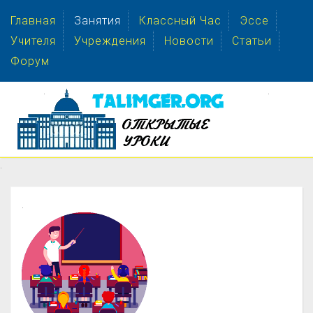
Главная
Занятия
Классный Час
Эссе
Учителя
Учреждения
Новости
Статьи
Форум
.
.
.
.