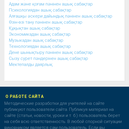
Адам және қоғам пәнінен ашық сабақтар
Психологиядан ашық сабақтар
Алғашқы әскери дайындық пәнінен ашық сабақтар
Өзін-өзі тану пәнінен ашық сабақтар
Құқықтан ашық сабақтар
Экономикадан ашық сабақтар
Музыкадан ашық сабақтар
Технологиядан ашық сабақтар
Дене шынықтыру пәнінен ашық сабақтар
Сызу сурет пәндерінен ашық сабақтар
Мектепалды даярлық
О РАБОТЕ САЙТА
Методические разработки для учителей на сайте
публикуют пользователи сайта. Публикуя материал на
сайте (статьи, новости, уроки и т. б.) пользователь берет
на себя всю ответственность. В любой спорной ситуации
виновником является сам пользователь. Если вы