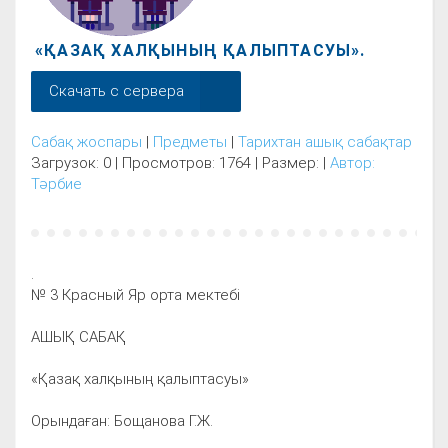
«ҚАЗАҚ ХАЛҚЫНЫҢ ҚАЛЫПТАСУЫ».
Скачать с сервера
Сабақ жоспары
|
Предметы
|
Тарихтан ашық сабақтар
Загрузок: 0 | Просмотров: 1764 | Размер: |
Автор:
Тәрбие
.
№ 3 Красный Яр орта мектебі
АШЫҚ САБАҚ
«Қазақ халқының қалыптасуы»
Орындаған: Бощанова Г.Ж.