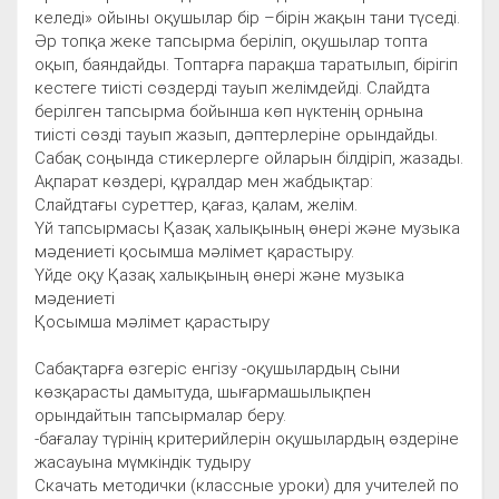
келеді» ойыны оқушылар бір –бірін жақын тани түседі.
Әр топқа жеке тапсырма беріліп, оқушылар топта
оқып, баяндайды. Топтарға парақша таратылып, бірігіп
кестеге тиісті сөздерді тауып желімдейді. Слайдта
берілген тапсырма бойынша көп нүктенің орнына
тиісті сөзді тауып жазып, дәптерлеріне орындайды.
Сабақ соңында стикерлерге ойларын білдіріп, жазады.
Ақпарат көздері, құралдар мен жабдықтар:
Слайдтағы суреттер, қағаз, қалам, желім.
Үй тапсырмасы Қазақ халықының өнері және музыка
мәдениеті қосымша мәлімет қарастыру.
Үйде оқу Қазақ халықының өнері және музыка
мәдениеті
Қосымша мәлімет қарастыру
Сабақтарға өзгеріс енгізу -оқушылардың сыни
көзқарасты дамытуда, шығармашылықпен
орындайтын тапсырмалар беру.
-бағалау түрінің критерийлерін оқушылардың өздеріне
жасауына мүмкіндік тудыру
Скачать методички (классные уроки) для учителей по