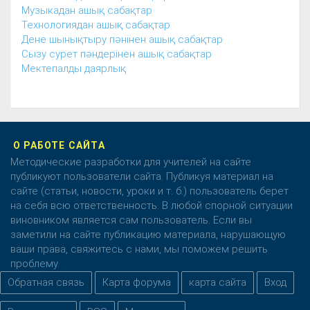
Музыкадан ашық сабақтар
Технологиядан ашық сабақтар
Дене шынықтыру пәнінен ашық сабақтар
Сызу сурет пәндерінен ашық сабақтар
Мектепалды даярлық
О РАБОТЕ САЙТА
Методические разработки для учителей на сайте
публикуют пользователи сайта. Публикуя материал на
сайте (статьи, новости, уроки и т. б.) пользователь берет
на себя всю ответственность. В любой спорной ситуации
виновником является сам пользователь. Если вы
заметили на сайте публикацию материала, нарушающую
ваши права, свяжитесь с нами, мы поможем решить
проблему.
Обратная связь
Карта форума
карта сайта
Вход