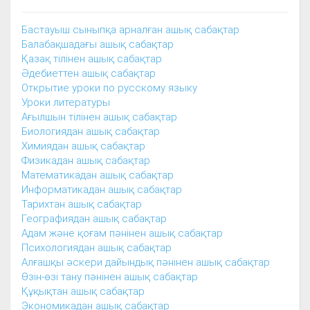
Бастауыш сыныпқа арналған ашық сабақтар
Балабақшадағы ашық сабақтар
Қазақ тілінен ашық сабақтар
Әдебиеттен ашық сабақтар
Открытие уроки по русскому языку
Уроки литературы
Ағылшын тілінен ашық сабақтар
Биологиядан ашық сабақтар
Химиядан ашық сабақтар
Физикадан ашық сабақтар
Математикадан ашық сабақтар
Информатикадан ашық сабақтар
Тарихтан ашық сабақтар
Географиядан ашық сабақтар
Адам және қоғам пәнінен ашық сабақтар
Психологиядан ашық сабақтар
Алғашқы әскери дайындық пәнінен ашық сабақтар
Өзін-өзі тану пәнінен ашық сабақтар
Құқықтан ашық сабақтар
Экономикадан ашық сабақтар