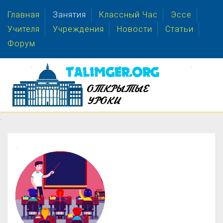
Главная
Занятия
Классный Час
Эссе
Учителя
Учреждения
Новости
Статьи
Форум
.
.
.
.