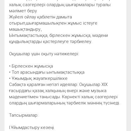
халық сазгерлері олардың шығармалары туралы
мәлімет беру.
Жүйелі ойлау қабілетін дамыта
отырып,шығармашылықпен жұмыс істеуге
машықтандыру.,
Ынтымақтастыққа, бірлескен жұмысқа, мәдени
құндылықтарды қастерлеуге тәрбиелеу.
Оқушылар үшін оқыту нәтижелері:
• Бірлескен жұмысқа
• Топ арасындағы ынтымақтастыққа
• Ұжымдық жауапкершілікке
Сабақта қаралған негізгі идеялар: Оқушылар ХІХ
ғасырдағы қазақ халқының өнері және музыка
мәдениетімен танысады. Көрнекті халық сазгерлері
олардың шығармаларының тәрбиелік мәнінің түсінеді.
Тапсырмалар:
І.Ұйымдастыру кезеңі.