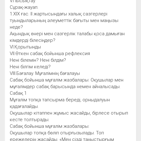
V.Пысықтау.
Сұрақ-жауап.
1.ХІХ ғас. ІІ жартысындағы халық сазгерлері
туындыларының әлеуметтік бағыты мен маңызы
неде?
Ақындық өнері мен сазгерлік талабы қоса дамыған
кімдерді білесіңдер?
VІ.Қорытынды
VІІ.Өткен сабақ бойынша рефлексия
Нені білемін? Нені білдім?
Нені білгім келеді?
VІІІ.Бағалау. Мұғалімнің бағалауы
Сабақ бойынша мұғалім жазбалары: Оқушылар мен
мұғалімдер сабақ барысында немен айналысады.
Сабақ 1
Мұғалім топқа тапсырма береді, орныдалуын
қадағалайды.
Оқушылар кітаппен жұмыс жасайды, бірлесе отырып
кесте толтырады.
Сабақ бойынша мұғалім жазбалары:
Оқушылар топқа бөліп отырғызылады. Топ
ережелерін жасайды. «Мен сізді таныстырғым