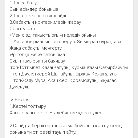
1.Топқа бөлу.
Сын есімдер бойынша
2.Топ ережелерін жасайды.
3.Сабақтың критериилерін жасау.
Сергіту сәті.
«Мен сізді таныстырғым келеді» ойыны
ІІ. Үй тапсырмасын тексперу. « Зымыран сұрақтар» ІІІ.
Жаңа сабақты меңгерту.
Әр топқа жеке тапсырма.
Оқып тақырыпты баяндау.
Ітоп-Тәттімбет Қазанғапұлы, Құрманғазы Сағырбайұлы
ІІ топ-Дәулеткерей Шығайұлы, Біржан Қожағұлұлы
ІІІ топ-Жаяу Мұса, Ақан сері Қорамсаұлы, Ықылас
Дүкенұлы
ІV. Бекіту.
1.Кестеі толтыру.
Халық сазгерелрі – әдебиетке қосан үлесі
2.Слайдта берілген тапсырма бойынша көп нүктенің
орнына тиісті сөзді тауып айту.