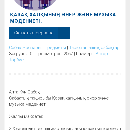
ҚАЗАҚ ХАЛҚЫНЫҢ ӨНЕР ЖӘНЕ МУЗЫКА
МӘДЕНИЕТІ.
Скачать с сервера
Сабақ жоспары
|
Предметы
|
Тарихтан ашық сабақтар
Загрузок: 0 | Просмотров: 2067 | Размер: |
Автор:
Тәрбие
.
Апта Күн Сабақ
Сабақтың тақырыбы Қазақ халқының өнер және
музыка мәдениеті
Жалпы мақсаты:
ХІХ ғасырдың екінші жартысындағы қазақтың көрнекті