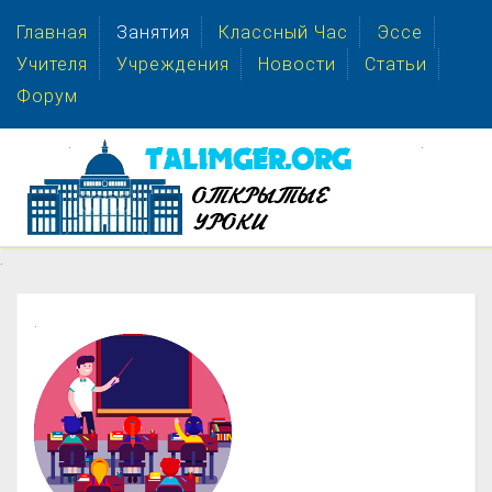
Главная
Занятия
Классный Час
Эссе
Учителя
Учреждения
Новости
Статьи
Форум
.
.
.
.