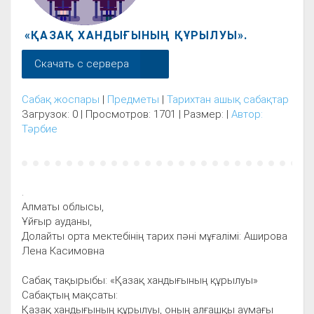
«ҚАЗАҚ ХАНДЫҒЫНЫҢ ҚҰРЫЛУЫ».
Скачать с сервера
Сабақ жоспары
|
Предметы
|
Тарихтан ашық сабақтар
Загрузок: 0 | Просмотров: 1701 | Размер: |
Автор:
Тәрбие
.
Алматы облысы,
Ұйғыр ауданы,
Долайты орта мектебінің тарих пәні мұғалімі: Аширова
Лена Касимовна
Сабақ тақырыбы: «Қазақ хандығының құрылуы»
Сабақтың мақсаты:
Қазақ хандығының құрылуы, оның алғашқы аумағы