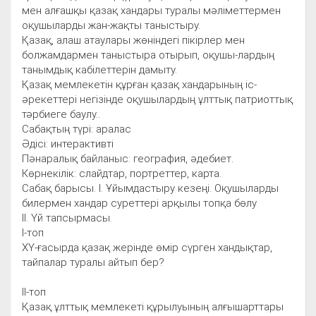
мен алғашқы қазақ хандары туралы мәліметтермен
оқушыларды жан-жақты таныстыру.
Қазақ, алаш атаулары жөніндегі пікірлер мен
болжамдармен таныстыра отырып, оқушы-лардың
танымдық кабілеттерін дамыту.
Қазақ мемлекетін құрған қазақ хандарының іс-
әрекеттері негізінде оқушылардың ұлттық патриоттық
тәрбиеге баулу..
Сабақтың түрі: аралас
Әдісі: интерактивті
Пәнаралық байланыс: география, әдебиет.
Көрнекілік: слайдтар, портреттер, карта.
Сабақ барысы. I. Ұйымдастыру кезеңі. Оқушыларды
билермен хандар суреттері арқылы топқа бөлу
ІI. Үй тапсырмасы.
І-топ
ХҮ-ғасырда қазақ жерінде өмір сүрген хандықтар,
тайпалар туралы айтып бер?
ІІ-топ
Қазақ ұлттық мемлекеті құрылуының алғышарттары