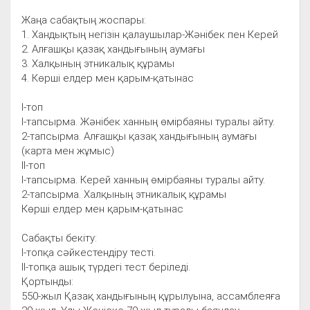
Жаңа сабақтың жоспары:
1. Хандықтың негізін қалаушылар-Жәнібек пен Керей
2. Алғашқы қазақ хандығының аумағы
3. Халқының этникалық құрамы
4. Көрші елдер мен қарым-қатынас
І-топ
І-тапсырма. Жәнібек ханның өмірбаяны туралы айту.
2-тапсырма. Алғашқы қазақ хандығының аумағы
(карта мен жұмыс)
ІІ-топ
І-тапсырма. Керей ханның өмірбаяны туралы айту.
2-тапсырма. Халқының этникалық құрамы
Көрші елдер мен қарым-қатынас
Сабақты бекіту:
І-топқа сәйкестендіру тесті.
ІІ-топқа ашық түрдегі тест беріледі.
Қортынды:
550-жыл Қазақ хандығының құрылуына, ассамблеяға