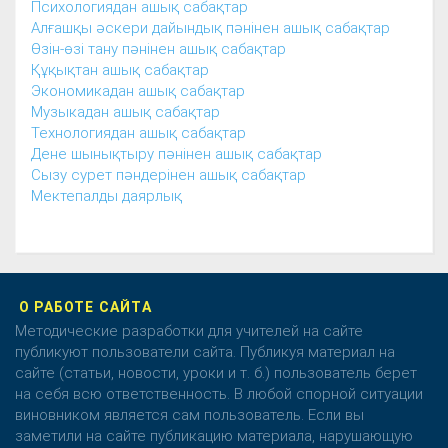
Психологиядан ашық сабақтар
Алғашқы әскери дайындық пәнінен ашық сабақтар
Өзін-өзі тану пәнінен ашық сабақтар
Құқықтан ашық сабақтар
Экономикадан ашық сабақтар
Музыкадан ашық сабақтар
Технологиядан ашық сабақтар
Дене шынықтыру пәнінен ашық сабақтар
Сызу сурет пәндерінен ашық сабақтар
Мектепалды даярлық
О РАБОТЕ САЙТА
Методические разработки для учителей на сайте
публикуют пользователи сайта. Публикуя материал на
сайте (статьи, новости, уроки и т. б.) пользователь берет
на себя всю ответственность. В любой спорной ситуации
виновником является сам пользователь. Если вы
заметили на сайте публикацию материала, нарушающую