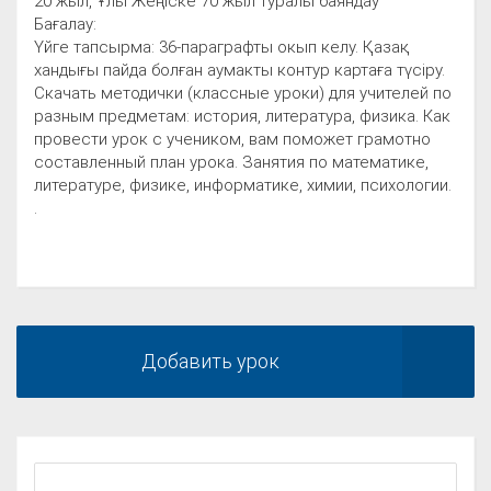
20 жыл, Ұлы Жеңіске 70 жыл туралы баяндау
Бағалау:
Үйге тапсырма: 36-параграфты окып келу. Қазақ
хандығы пайда болған аумакты контур картаға түсіру.
Скачать методички (классные уроки) для учителей по
разным предметам: история, литература, физика. Как
провести урок с учеником, вам поможет грамотно
составленный план урока. Занятия по математике,
литературе, физике, информатике, химии, психологии.
.
Добавить урок