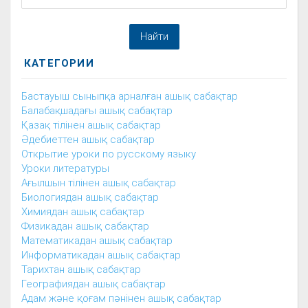
КАТЕГОРИИ
Бастауыш сыныпқа арналған ашық сабақтар
Балабақшадағы ашық сабақтар
Қазақ тілінен ашық сабақтар
Әдебиеттен ашық сабақтар
Открытие уроки по русскому языку
Уроки литературы
Ағылшын тілінен ашық сабақтар
Биологиядан ашық сабақтар
Химиядан ашық сабақтар
Физикадан ашық сабақтар
Математикадан ашық сабақтар
Информатикадан ашық сабақтар
Тарихтан ашық сабақтар
Географиядан ашық сабақтар
Адам және қоғам пәнінен ашық сабақтар