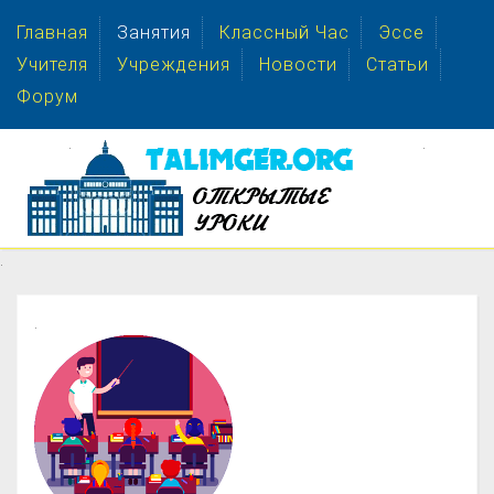
Главная
Занятия
Классный Час
Эссе
Учителя
Учреждения
Новости
Статьи
Форум
.
.
.
.