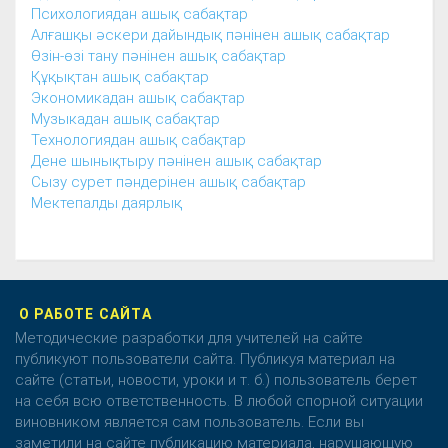
Психологиядан ашық сабақтар
Алғашқы әскери дайындық пәнінен ашық сабақтар
Өзін-өзі тану пәнінен ашық сабақтар
Құқықтан ашық сабақтар
Экономикадан ашық сабақтар
Музыкадан ашық сабақтар
Технологиядан ашық сабақтар
Дене шынықтыру пәнінен ашық сабақтар
Сызу сурет пәндерінен ашық сабақтар
Мектепалды даярлық
О РАБОТЕ САЙТА
Методические разработки для учителей на сайте
публикуют пользователи сайта. Публикуя материал на
сайте (статьи, новости, уроки и т. б.) пользователь берет
на себя всю ответственность. В любой спорной ситуации
виновником является сам пользователь. Если вы
заметили на сайте публикацию материала, нарушающую