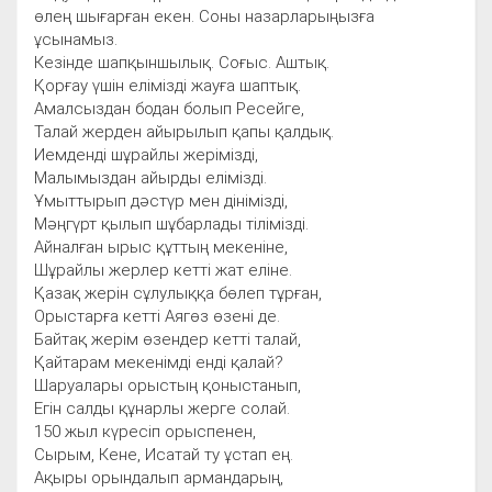
өлең шығарған екен. Соны назарларыңызға
ұсынамыз.
Кезінде шапқыншылық. Соғыс. Аштық.
Қорғау үшін елімізді жауға шаптық.
Амалсыздан бодан болып Ресейге,
Талай жерден айырылып қапы қалдық.
Иемденді шұрайлы жерімізді,
Малымыздан айырды елімізді.
Ұмыттырып дәстүр мен дінімізді,
Мәңгүрт қылып шұбарлады тілімізді.
Айналған ырыс құттың мекеніне,
Шұрайлы жерлер кетті жат еліне.
Қазақ жерін сұлулыққа бөлеп тұрған,
Орыстарға кетті Аягөз өзені де.
Байтақ жерім өзендер кетті талай,
Қайтарам мекенімді енді қалай?
Шаруалары орыстың қоныстанып,
Егін салды құнарлы жерге солай.
150 жыл күресіп орыспенен,
Сырым, Кене, Исатай ту ұстап ең.
Ақыры орындалып армандарың,