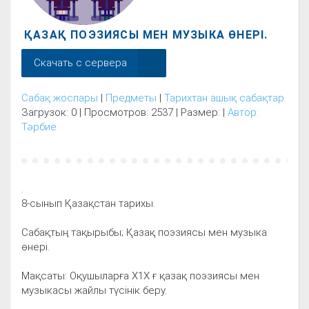
ҚАЗАҚ ПОЭЗИЯСЫ МЕН МУЗЫКА ӨНЕРІ.
Скачать с сервера
Сабақ жоспары
|
Предметы
|
Тарихтан ашық сабақтар
Загрузок: 0 | Просмотров: 2537 | Размер: |
Автор:
Тәрбие
.
8-сынып Қазақстан тарихы.
Сабақтың тақырыбы; Қазақ поэзиясы мен музыка
өнері.
Мақсаты: Оқушыларға Х1Х ғ қазақ поэзиясы мен
музыкасы жайлы түсінік беру.