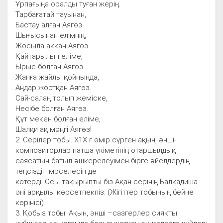
Ұрпағыңа оралды туған жерің.
Тарбағатай тауынан,
Бастау алған Аягөз.
Шығысынан елімнің,
Жосыла аққан Аягөз.
Қайтарылып еліме,
Ырыс болған Аягөз.
Жанға жайлы қойныңда,
Аңдар жортқан Аягөз.
Сай-салаң толып жеміске,
Несібе болған Аягөз.
Құт мекен болған еліме,
Шалқи ақ мәңгі Аягөз!
2. Серілер тобы. Х1Х ғ өмір сүрген ақын, әнші-
композиторлар патша үкіметінің отаршылдық
саясатын батыл әшкерелеуімен бірге әйелдердің
теңсіздігі мәселесін де
көтерді. Осы тақырыпты біз Ақан серінің Балқадиша
әні арқылы көрсетпекпіз. (Жігіттер тобының бейне
көрінісі)
3. Қобыз тобы. Ақын, әнші –сазгерлер сияқты