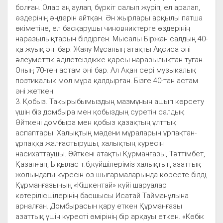
болған. Олар аң аулап, бүркіт салып жүріп, ел аралап,
өздерінің әндерін айтқан. Ән жырлары арқылы патша
өкіметіне, ел басқарушы чиновниктерге өздерінің
наразылықтарын білдірген. Мысалы Біржан салдың 40-
қа жуық әні бар. Жаяу Мұсаның атақты Ақсиса әні
әлеуметтік әділетсіздікке қарсы наразылықтан туған.
Оның 70-тен астам әні бар. Ал Ақан сері музыкалық
поэтикалық мол мұра қалдырған. Бізге 40-тан астам
әні жеткен.
3. Қобыз. Тақырыбымыздың мазмұнын ашып көрсету
үшін біз домбыра мен қобыздың суретін салдық.
Өйткені домбыра мен қобыз қазақтың ұлттық
аспаптары. Халықтың мәдени мұраларын ұрпақтан-
ұрпаққа жалғастырушы, халықтың куресін
насихаттаушы. Өйткені атақты Құрманғазы, Тәттімбет,
Қазанғап, Ықылас т.б,күйшілеріміз халықтың азаттық
жолындағы күресін өз шығармаларында көрсете білді,
Құрманғазының «Кішкентай» күйі шаруалар
көтерілісшілерінің басшысы Исатай Тайманұлына
арналған. Домбырасын қару еткен Құрманғазы
азаттық үшін күресті өмірінің бір арқауы еткен. «Көбік