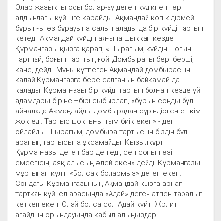
Олар жазықты осы болар-ау деген күдікпен төр
алдындағы күйшіге қарайды. Ақмаңдай көп кідірмей
бұрынғы өз бұрауына салып алады да бір күйді тартып
кетеді. Ақмаңдай күйдің аяғына шыққан кезде
Құрманғазы қызға қарап, «Шырағым, күйдің шоғын
тартпай, боғын тарттың ғой. Домбыраны бері берші,
қане, дейді. Мұны күтпеген Ақмаңдай домбырасын
қалай Құрманғазға бере салғанын байқамай да
қалады. Құрманғазы бір күйді тартып болған кезде үй
адамдары біріне –бірі сыбырлап, «бұрын соңды бұл
айналада Ақмаңдайды домбырадан сүріндірген ешкім
жоқ еді. Тартыс шоқтығы тым биік екен» - деп
ойлайды. Шырағым, домбыра тартысың біздің бұл
араның тартысына ұқсамайды. Қызылқұрт
Құрманғазы деген бар деп еді, сен соның өзі
емеспісің, аяқ алысың әлей екен»-дейді. Құрманғазы
мұртынан күліп «Болсақ болармыз» деген екен.
Сондағы Құрманғазының Ақмаңдай қызға арнап
тартқан күйі ел арасында «Адай» деген атпен таралып
кеткен екен. Олай болса сол Адай күйін Жәлит
ағайдың орындауында қабыл алыңыздар.