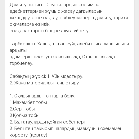
Дамытушылығы: Оқушылардың қосымша
әдебиеттермен жұмыс жасау дағдыларын
жетілдіру, есте сақтау, сөйлеу мәнерін дамыту, тарихи
оқиғаларға өзіндік
көзқарастарын білдіре алуға үйрету.
Тәрбиелілігі: Халықтың ән-күйі, әдеби шығармашылығы
арқылы
адамгершілікке, ұлтжандылыққа, Отаншылдыққа
тәрбиелеу.
Сабақтың жүрісі; 1. Ұйымдастыру.
2. Жаңа материалды таныстыру
1. Оқушыларды топтарға бөлу.
1.Махамбет тобы.
2.Сері тобы.
3.Қобыз тобы.
2. Бұл атауларды қойған себептері.
3. Бөлінген тақырыпшалардың мазмұнын схемамен
көрсету. (қорғау)