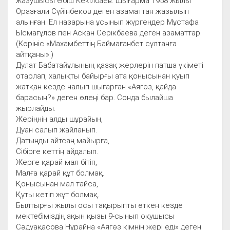
жазушысы Әбіш Кекілбаев. Шығарма 1958 жылы
Оразғали Сүйінбеков деген азаматтан жазылып
алынған. Ел назарына ұсынып жүргендер Мұстафа
Ысмағұлов пен Асқан Серікбаева деген азаматтар.
(Көрініс «Махамбеттің Баймағанбет сұлтанға
айтқаны».)
Дулат Бабатайұлының қазақ жерлерін патша үкіметі
отарлап, халықты байырғы ата қонысынан қуып
жатқан кезде налып шығарған «Аягөз, қайда
барасың?» деген өлеңі бар. Сонда былайша
жырлайды.
Жеріңнің алды шұрайын,
Дуан салып жайланып.
Датыңды айтсаң майырға,
Сібірге кеттің айдалып.
Жерге қарай мал бітіп,
Малға қарай құт болмақ.
Қонысынан мал тайса,
Құты кетіп жұт болмақ.
Былтырғы жылы осы тақырыпты өткен кезде
мектебіміздің ақын қызы 9-сынып оқушысы
Сәдуақасова Нұрайна «Аягөз кімнің жері еді» деген