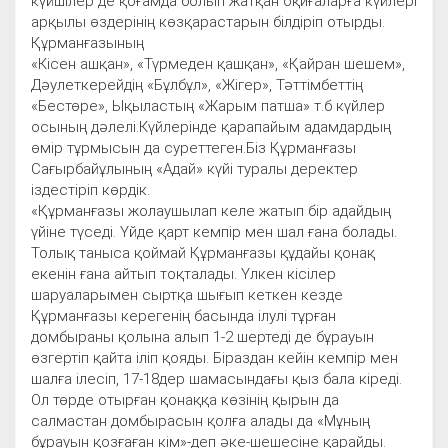
күйшілер де қоғамда болып жатқан оқиғаларға күйлері
арқылы өздерінің көзқарастарын білдіріп отырды.
Құрманғазының
«Кісен ашқан», «Түрмеден қашқан», «Қайран шешем»,
Дәулеткерейдің «Бұлбұл», «Жігер», Тәттімбеттің
«Бестөре», Ықыластың «Жарым патша» т.б күйлер
осының дәлелі.Күйлерінде қарапайым адамдардың
өмір тұрмысын да суреттеген.Біз Құрманғазы
Сағырбайұлының «Адай» күйі туралы деректер
іздестіріп көрдік.
«Құрманғазы жолаушылап келе жатып бір адайдың
үйіне түседі. Үйде қарт кемпір мен шал ғана болады.
Толық таныса қоймай Құрманғазы құдайы қонақ
екенін ғана айтып тоқталады. Үлкен кісілер
шаруаларымен сыртқа шығып кеткен кезде
Құрманғазы керегенің басында ілулі тұрған
домбыраны қолына алып 1-2 шертеді де бұрауын
өзгертіп қайта іліп қояды. Біраздан кейін кемпір мен
шалға ілесіп, 17-18дер шамасындағы қыз бала кіреді.
Ол төрде отырған қонаққа көзінің қырын да
салмастан домбырасын қолға алады да «Мұның
бұрауын қозғаған кім»-деп әке-шешесіне қарайды.