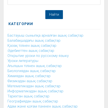
КАТЕГОРИИ
Бастауыш сыныпқа арналған ашық сабақтар
Балабақшадағы ашық сабақтар
Қазақ тілінен ашық сабақтар
Әдебиеттен ашық сабақтар
Открытие уроки по русскому языку
Уроки литературы
Ағылшын тілінен ашық сабақтар
Биологиядан ашық сабақтар
Химиядан ашық сабақтар
Физикадан ашық сабақтар
Математикадан ашық сабақтар
Информатикадан ашық сабақтар
Тарихтан ашық сабақтар
Географиядан ашық сабақтар
Адам және қоғам пәнінен ашық сабақтар