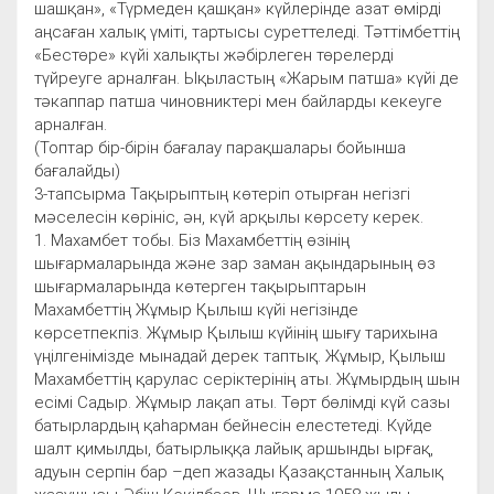
шашқан», «Түрмеден қашқан» күйлерінде азат өмірді
аңсаған халық үміті, тартысы суреттеледі. Тәттімбеттің
«Бестөре» күйі халықты жәбірлеген төрелерді
түйреуге арналған. Ықыластың «Жарым патша» күйі де
тәкаппар патша чиновниктері мен байларды кекеуге
арналған.
(Топтар бір-бірін бағалау парақшалары бойынша
бағалайды)
3-тапсырма Тақырыптың көтеріп отырған негізгі
мәселесін көрініс, ән, күй арқылы көрсету керек.
1. Махамбет тобы. Біз Махамбеттің өзінің
шығармаларында және зар заман ақындарының өз
шығармаларында көтерген тақырыптарын
Махамбеттің Жұмыр Қылыш күйі негізінде
көрсетпекпіз. Жұмыр Қылыш күйінің шығу тарихына
үңілгенімізде мынадай дерек таптық. Жұмыр, Қылыш
Махамбеттің қарулас серіктерінің аты. Жұмырдың шын
есімі Садыр. Жұмыр лақап аты. Төрт бөлімді күй сазы
батырлардың қаһарман бейнесін елестетеді. Күйде
шалт қимылды, батырлыққа лайық аршынды ырғақ,
адуын серпін бар –деп жазады Қазақстанның Халық