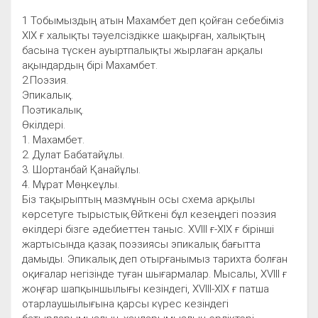
1 Тобымыздың атын Махамбет деп қойған себебіміз
ХІХ ғ халықты тәуелсіздікке шақырған, халықтың
басына түскен ауыртпалықты жырлаған арқалы
ақындардың бірі Махамбет.
2.Поэзия.
Эпикалық.
Поэтикалық.
Өкілдері.
1. Махамбет.
2. Дулат Бабатайұлы.
3. Шортанбай Қанайұлы.
4. Мұрат Мөңкеұлы.
Біз тақырыптың мазмұнын осы схема арқылы
көрсетуге тырыстық.Өйткені бұл кезеңдегі поэзия
өкілдері бізге әдебиеттен таныс. ХVІІІ ғ-ХІХ ғ бірінші
жартысында қазақ поэзиясы эпикалық бағытта
дамыды. Эпикалық деп отырғанымыз тарихта болған
оқиғалар негізінде туған шығармалар. Мысалы, XVІІІ ғ
жоңғар шапқыншылығы кезіндегі, XVІІІ-ХІХ ғ патша
отарлаушылығына қарсы күрес кезіндегі