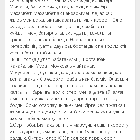
батырларымыздың, хандарымыздың ерліктері.
Мысалы, бұл кезеңнің атақты өкілдерінің бірі
Махамбет. Махамбет ақ найзасымен де, асқақ
жырымен де халықтың азаттығы үшін күресті. Ол от
ауызды сөз шеберлігімен, өзінің домбырашы-
күйшілігімен, батырлығы, ақындығы, даналығы
арқасында даңққа бөленді. Өлеңдері халық
көтерілісінің қуатты дауысы, бостандық пен әділдіктің
ұраны болып табылады.
Екінші топқа Дулат Бабатайұлын, Шортанбай
Қанайұлын, Мұрат Мөңкеұлын айтамыз.
М.Әуезовтың бұл ақындарды «зар заман» ақындары
деп атағанын біз әдебиет сабағынан білеміз. Олардың
поэзиясының негізгі сарыны өткен заманды, қазақ
халқының бұрынғы ерлік істері мен аңызға айналған
өмірін аңсау, жаңа заманның зардаптарын сынау
болды. Орыс отарлаушылығымен бірге келіп жатқан
жаман әдеттерден қорықты, бірақ содан құтылудың
жолын таба алмай қиналды.
2.Сері тобы. Біз тақырыптың мазмұнын ашып көрсету
үшін жүйрік ат, құмай тазы, қыран бүркіттің суретін
салдық. Өйткені олар Х1Х ғ сал-серілердің серігі