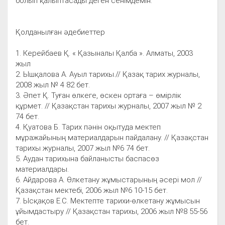
болып қалыптасады деген сенімдемін.
Қолданылған әдебиеттер
1. Керейбаев Қ. « Қазыналы Қалба ». Алматы, 2003
жыл
2. Ышқалова А. Ауыл тарихы.// Қазақ тарих журналы,
2008 жыл № 4 82 бет.
3. Әпет Қ. Туған өлкеге, өскен ортаға – өмірлік
құрмет. // Қазақстан тарихы журналы, 2007 жыл № 2
74 бет.
4. Қуатова Б. Тарих пәнін оқытуда мектеп
мұражайының материалдарын пайдалану. // Қазақстан
тарихы журналы, 2007 жыл №6 74 бет.
5. Аудан тарихына байланысты баспасөз
материалдары.
6. Айдарова А. Өлкетану жұмыстарының әсері мол //
Қазақстан мектебі, 2006 жыл №6 10-15 бет.
7. Ысқақов Е.С. Мектепте тарихи-өлкетану жұмысын
ұйымдастыру // Қазақстан тарихы, 2006 жыл №8 55-56
бет.