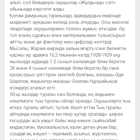
алып, сол білімдерін оқушылар «Жұлдызды сәт»
ойынында көрсете алды.
Қоғам дамуының тарихында, адамдардың өмірінде
мәдениет әрқашан екпінді роль атқарды. Осы мәселе
төңірігінде оқушылармен топпен жұмыс өткіздім. Әр
топ өзінің сұрағын өлке материалымен толықтырып
айтты және де фактілер мен цифрлар келтірді.
Мысалы, Жарма өңірінде халық-ағарту ісіне бөлінетін
қаржы әр адамға 16,2 тиыннан келді,1928-1929 оқу
жылында ауданда 1-2 сынып көлемінде білім беретін
24 және 4 сынып көлемінде білім беретін бір ғана
қазақ-орыс үлгі-тірек мектебі болғаны, жазушы Әди
Шәріпов, жауынгер-жазушы Әзілхан Нұршайықов
есімдері аталып өтті.
50-ші жылдар туралы сөз болғанда, ең алдымен
көңілімізге тың туралы ойлар оралды. Оқушыларға тың
игеру туралы айтып, түсінік беріп өттім.Тың туралы
айтқанда көңілімізге екі пікір қатар оралады: ширек
ғасырдан аса уақыт бойы жер-көкке сыйғызбай
мадақтаған, бүкілхалықтық ерлік деген ұғым бар,
сондай-ақ өлшеп – пішілмей, асығыс жүргізілген,