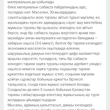
материалына да қойылады.
Өлке материалын сабақта пайдаланудың әдіс,
тәсілдері көп. Мәселен, 30-жылдардағы
сауатсыздықты жою туралы айтып тұрып мұғалім, өз
ауылындағы ересек адамдардың сауат ашу мектебінің
жұмысы туралы бір қызықты эпизодты өзі айтып
берсе, енді бір сабақта оқушы жергілікті архив пен
музейден алған материалға негізделген баяндама –
хабарын оқыса (5-6 минут), белгілі бір тарихи кезеңдегі
экономика мәселесін оқытқанда өлкенің
шаруашылық дамуын кестелердегі цифр мәліметтері
арқылы көрсетіп, түсіндірсе, тағы бір сабақта
өлкедегі тарихи оқиға туралы көркем әдебиет үзіндісі
оқылса немесе оқиға туралы оқушылар тарихи
құжатпен өздігінше жұмыс істеп, соңынан мұғалім
қойған сұрақтар бойынша құжатты бірлесіп
талқыласа, сонда ғана жұмыс нәтижелі болады.
Сондықтан да мен 5 сынып бойынша Қазақстан
тарихы сабақтарында өлкетану жұмысының әр түрлі
жолдарын ұйымдастырдым.
Мысалы, адамның қалыптасып, дамуы кезеңдері