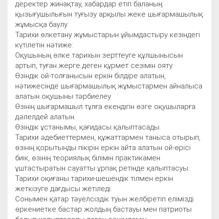
деректер жинақтау, хабардар етіп баланың
қызығушылығын туғызу арқылы жеке шығармашылық
жұмысқа баулу.
Тарихи өлкетану жұмыстарын ұйымдастыру кезіндегі
күтілетін нәтиже:
Оқушының өлке тарихын зерттеуге құлшынысын
артып, туған жерге деген құрмет сезімін ояту.
Өзіндік ой-толғанысын еркін білдіре алатын,
нәтижесінде шығармашылық жұмыстармен айналыса
алатын оқушыны тәрбиелеу.
Өзінің шығармашыл тұлға екендігін өзге оқушыларға
дәлелдей алатын.
Өзіндік ұстанымы, қағидасы қалыптасады.
Тарихи әдебиеттермен, құжаттармен таныса отырып,
өзінің қорытынды пікірін еркін айта алатын ой-өрісі
биік, өзінің теориялық білімін практикамен
ұштастыратын сауатты ұрпақ ретінде қалыптасуы.
Тарихи оқиғаны тарихи-шешендік тілмен еркін
жеткізуге дағдысы жетіледі.
Сонымен қатар тәуелсіздік туын желбіретіп елімізді
өркениетке бастар жолдың бастауы мен патриоты