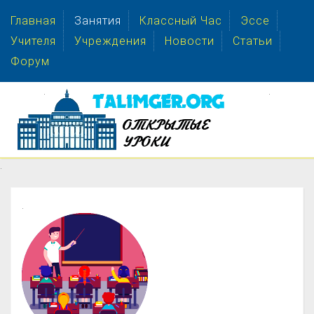
Главная
Занятия
Классный Час
Эссе
Учителя
Учреждения
Новости
Статьи
Форум
.
.
.
.