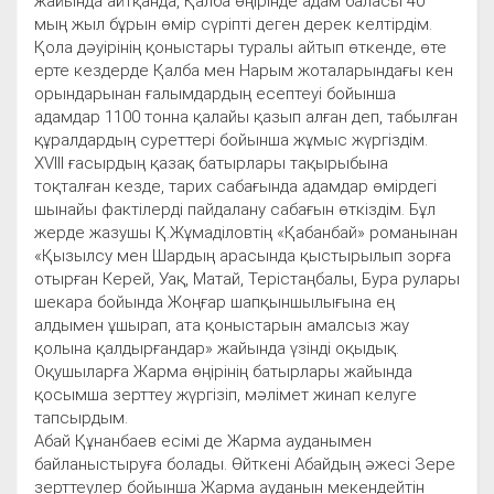
жайында айтқанда, Қалба өңірінде адам баласы 40
мың жыл бұрын өмір сүріпті деген дерек келтірдім.
Қола дәуірінің қоныстары туралы айтып өткенде, өте
ерте кездерде Қалба мен Нарым жоталарындағы кен
орындарынан ғалымдардың есептеуі бойынша
адамдар 1100 тонна қалайы қазып алған деп, табылған
құралдардың суреттері бойынша жұмыс жүргіздім.
XVIII ғасырдың қазақ батырлары тақырыбына
тоқталған кезде, тарих сабағында адамдар өмірдегі
шынайы фактілерді пайдалану сабағын өткіздім. Бұл
жерде жазушы Қ.Жұмаділовтің «Қабанбай» романынан
«Қызылсу мен Шардың арасында қыстырылып зорға
отырған Керей, Уақ, Матай, Терістаңбалы, Бура рулары
шекара бойында Жоңғар шапқыншылығына ең
алдымен ұшырап, ата қоныстарын амалсыз жау
қолына қалдырғандар» жайында үзінді оқыдық.
Оқушыларға Жарма өңірінің батырлары жайында
қосымша зерттеу жүргізіп, мәлімет жинап келуге
тапсырдым.
Абай Құнанбаев есімі де Жарма ауданымен
байланыстыруға болады. Өйткені Абайдың әжесі Зере
зерттеулер бойынша Жарма ауданын мекендейтін