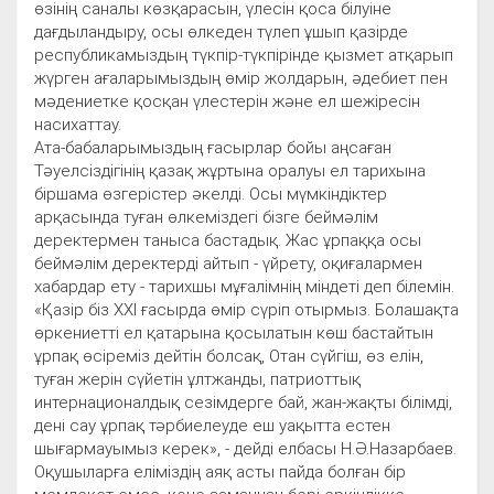
өзінің саналы көзқарасын, үлесін қоса білуіне
дағдыландыру, осы өлкеден түлеп ұшып қазірде
республикамыздың түкпір-түкпірінде қызмет атқарып
жүрген ағаларымыздың өмір жолдарын, әдебиет пен
мәдениетке қосқан үлестерін және ел шежіресін
насихаттау.
Ата-бабаларымыздың ғасырлар бойы аңсаған
Тәуелсіздігінің қазақ жұртына оралуы ел тарихына
біршама өзгерістер әкелді. Осы мүмкіндіктер
арқасында туған өлкеміздегі бізге беймәлім
деректермен таныса бастадық. Жас ұрпаққа осы
беймәлім деректерді айтып - үйрету, оқиғалармен
хабардар ету - тарихшы мұғалімнің міндеті деп білемін.
«Қазір біз ХХІ ғасырда өмір сүріп отырмыз. Болашақта
өркениетті ел қатарына қосылатын көш бастайтын
ұрпақ өсіреміз дейтін болсақ, Отан сүйгіш, өз елін,
туған жерін сүйетін ұлтжанды, патриоттық
интернационалдық сезімдерге бай, жан-жақты білімді,
дені сау ұрпақ тәрбиелеуде еш уақытта естен
шығармауымыз керек», - дейді елбасы Н.Ә.Назарбаев.
Оқушыларға еліміздің аяқ асты пайда болған бір