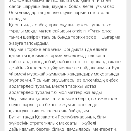
экономикамызға айтарлықтай салқынын тигізген
саяси шаруашылық науқаны болды деген ұғым бар.
Осы ұғымдар төңірігінде оқушылармен пікірталас
өткіздім.
Қорытынды сабақтарда оқушылармен туған өлке
туралы мақал-мәтел сайысын өткізіп, «Туған өлке –
тұнған шежіре» тақырыбында тарихи эссе – шығарма
жазуға тапсырдым.
Оқу мен тәрбие егіз ұғым. Сондықтан да өлкеге
қатысты қосымша тарихи деректерді тек қана
сабақтарда қолданбай, сабақтан тыс шараларда және
де «Юный краевед» үйірмесіне де пайдаланамын. Бұл
үйірмені мұражай жұмысын жандандыру мақсатында
жүргіземін. 7 сынып оқушылары өз өлкеміздің еңбек
ардагерлері туралы, мектеп тарихы, ұстаз
ардагерлері туралы т.б. мәліметтер жинайды.
Оқушыларға қосымша тапсырма беріп, нәтижесінде
оқушылардың өз бетінше жұмыс істегенде
қызығушылықпен ізденгенін байқадым.
Бүгінгі таңда Қазақстан Республикасының білім
жүйесінің стратегиялық мақсаты – жүйелі
дайындалып, берген білімді, дағдыларды меңгеретін,