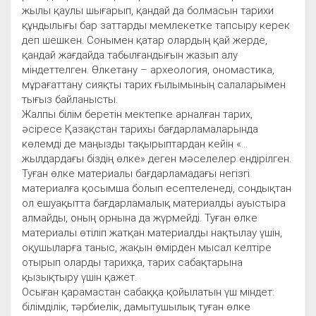
жылы қаулы шығарып, қандай да болмасын тарихи
құндылығы бар заттарды мемлекетке тапсыру керек
деп шешкен. Сонымен қатар олардың қай жерде,
қандай жағдайда табылғандығын жазып алу
міндеттелген. Өлкетану – археология, ономастика,
мұрағаттану сияқты тарих ғылымының салаларымен
тығыз байланысты.
Жалпы білім беретін мектепке арналған тарих,
әсіресе Қазақстан тарихы бағдарламаларында
көлемді де маңызды тақырыптардан кейін «...
жылдардағы біздің өлке» деген мәселелер ендірілген.
Туған өлке материалы бағдарламадағы негізгі
материалға қосымша болып есептеленеді, сондықтан
ол ешуақытта бағдарламалық материалды ауыстыра
алмайды, оның орнына да жүрмейді. Туған өлке
материалы өтіліп жатқан материалды нақтылау үшін,
оқушыларға таныс, жақын өмірден мысал келтіре
отырып оларды тарихқа, тарих сабақтарына
қызықтыру үшін қажет.
Осыған қарамастан сабаққа қойылатын үш міндет:
білімділік, тәрбиелік, дамытушылық туған өлке