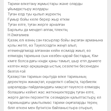
Тарихи өлкетану жұмыстары және оларды
ұйымдастыру жолдары
Туған елді туы қылып жүректің
Ғұмыр бойы келе берер жыр еткім
Туған елге, туған жерге арналған
Барлығы да мендегі аппақ тілектің.
Н.Әжіғалиев.
Қазақ елі өзінің сан ғасырлар бойы аңсаған арманына
қолы жетіп, өз Тәуелсіздігін жеңіп алып,
егемендігімізді алғаннан кейін есімізді жиып, өз
еліміздің тарихына сын көзбен қарай бастадық. Кім-
кімге болса-дағы кіндік қаны тамып, шыр етіп дүниеге
келген жері әрқашанда ыстық сезілетіні бесенеден
белгілі ғой.
Қазақстан тарихын оқытуда өлке тарихының
деректерін жинақтап, күнделікті сабақта, тәрбиелік
шараларды пайдаланудағы мақсат-тәуелсіз еліміздің
болашағы кейінгі жас жеткіншектердің туған елге,
жерге деген перзенттік сезімдерін қалыптастыру, ел
тарихындағы ұмытылмас тарихи оқиғаларды терең
біліп өткені мен бүгінгісін байланыстыра отырып,