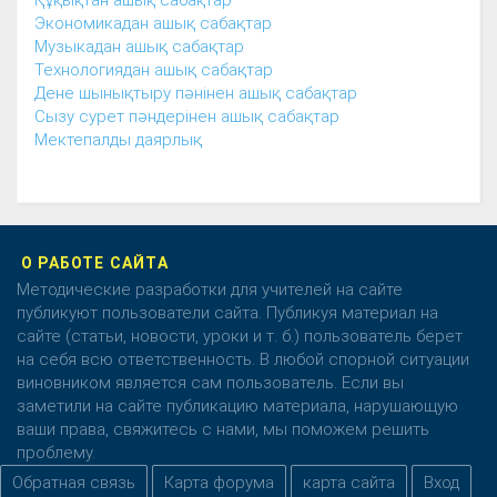
Құқықтан ашық сабақтар
Экономикадан ашық сабақтар
Музыкадан ашық сабақтар
Технологиядан ашық сабақтар
Дене шынықтыру пәнінен ашық сабақтар
Сызу сурет пәндерінен ашық сабақтар
Мектепалды даярлық
О РАБОТЕ САЙТА
Методические разработки для учителей на сайте
публикуют пользователи сайта. Публикуя материал на
сайте (статьи, новости, уроки и т. б.) пользователь берет
на себя всю ответственность. В любой спорной ситуации
виновником является сам пользователь. Если вы
заметили на сайте публикацию материала, нарушающую
ваши права, свяжитесь с нами, мы поможем решить
проблему.
Обратная связь
Карта форума
карта сайта
Вход