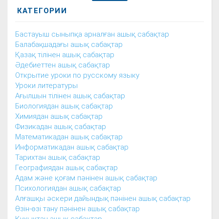
КАТЕГОРИИ
Бастауыш сыныпқа арналған ашық сабақтар
Балабақшадағы ашық сабақтар
Қазақ тілінен ашық сабақтар
Әдебиеттен ашық сабақтар
Открытие уроки по русскому языку
Уроки литературы
Ағылшын тілінен ашық сабақтар
Биологиядан ашық сабақтар
Химиядан ашық сабақтар
Физикадан ашық сабақтар
Математикадан ашық сабақтар
Информатикадан ашық сабақтар
Тарихтан ашық сабақтар
Географиядан ашық сабақтар
Адам және қоғам пәнінен ашық сабақтар
Психологиядан ашық сабақтар
Алғашқы әскери дайындық пәнінен ашық сабақтар
Өзін-өзі тану пәнінен ашық сабақтар