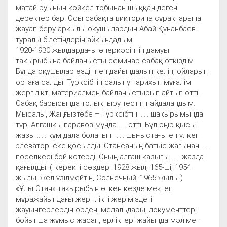
матай руының қойкел тобынан шыққан деген
деректер бар. Осы сабақта викторина сұрақтарына
жауап беру арқылы оқушылардың Абай Құнанбаев
туралы білетіндерін айқындадым.
1920-1930 жылдардағы өнеркәсіптің дамуы
тақырыбына байланысты семинар сабақ өткіздім.
Бұнда оқушылар өздігінен дайындалып келіп, ойларын
ортаға салды. Түрксібтің салыну тарихын мұғалім
жергілікті материалмен байланыстырып айтып өтті.
Сабақ барысында толықтыру тестін пайдаландым.
Мысалы, Жаңғызтөбе – Түрксібтің ...... шақырымында
тұр. Алғашқы паравоз мұнда ..... өтті. Бұл өңір қысы-
жазы ...... құм дала болатын. ...... шығыстағы ең үлкен
элеватор іске қосылды. Стансаның батыс жағынан ......
поселкесі бой көтерді. Оның алғаш қазығы ...... жазда
қағылды. ( керекті сөздер: 1928 жыл, 165-ші, 1954
жылы, жел үзілмейтін, Солнечный, 1965 жылы.)
«Ұлы Отан» тақырыбын өткен кезде мектеп
мұражайындағы жергілікті жеріміздегі
жауынгерлердің орден, медальдары, документтері
бойынша жұмыс жасап, ерліктері жайында мәлімет