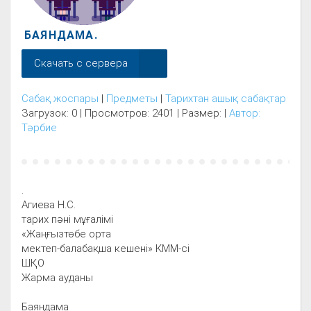
БАЯНДАМА.
Скачать с сервера
Сабақ жоспары
|
Предметы
|
Тарихтан ашық сабақтар
Загрузок: 0 | Просмотров: 2401 | Размер: |
Автор:
Тәрбие
.
Агиева Н.С.
тарих пәні мұғалімі
«Жаңғызтөбе орта
мектеп-балабақша кешені» КММ-сі
ШҚО
Жарма ауданы
Баяндама