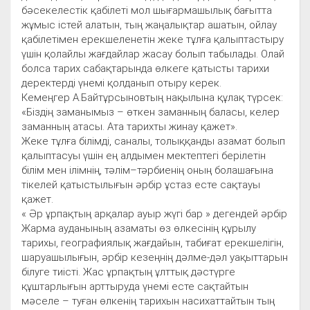
бәсекелестік қабілеті мол шығармашылық бағытта
жұмыс істей алатын, тың жаңалықтар ашатын, ойлау
қабілетімен ерекшеленетін жеке тұлға қалыптастыру
үшін қолайлы жағдайлар жасау болып табылады. Олай
болса тарих сабақтарында өлкеге қатысты тарихи
деректерді үнемі қолданып отыру керек.
Кемеңгер А.Байтұрсыновтың нақылына құлақ түрсек:
«Біздің заманымыз – өткен заманның баласы, келер
заманның атасы. Ата тарихты жинау қажет».
Жеке тұлға білімді, саналы, толыққанды азамат болып
қалыптасуы үшін ең алдымен мектептегі берілетін
білім мен ілімнің, тәлім–тәрбиенің оның болашағына
тікелей қатыстылығын әрбір ұстаз есте сақтауы
қажет.
« Әр ұрпақтың арқалар ауыр жүгі бар » дегендей әрбір
Жарма ауданының азаматы өз өлкесінің құрылу
тарихы, географиялық жағдайын, табиғат ерекшелігін,
шаруашылығын, әрбір кезеңнің дәлме-дәл уақыттарын
білуге тиісті. Жас ұрпақтың ұлттық дәстүрге
құштарлығын арттыруда үнемі есте сақтайтын
мәселе – туған өлкенің тарихын насихаттайтын тың