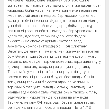
мемлекет емес, көне заманнан бері еркіндікке
ұмтылған, ар намысы бар, ұшқыр ойлы жандардың сан
ғасырлар бойы жасап келе жатқан мекен екенін елін,
жерін қорғай алатын ұлдары бар «қазақ» - деген ер
халықтың бүгінгі ұрпағы. «Қазақстан» деген еліміздің
ұлы бабалар ісіне лайық ұландары, бойына дәстүр-
салтын сіңірген инабатты қыздары бар ұрпақ екенін
қазақ тілі, әдебиет, тарих пәндері мұғалімдері
аймақтық компонент арқылы жеткізе алады.
Аймақтық компоненттердің бірі – ол Өлкетану.
Өлкетану дегеніміз – туған өлкені жан-жақты зерттеп
білу. Өлкетанудың басты міндеттері – өздерің туған,
өскен өлкелеріңдегі тарихи ескерткіштерді аялап күту,
қамқорлыққа алу, олардың сақталуын қадағалау.
Тарихты білу – өзінің, отбасының, әулетінің, туып-
өскен өлкесінің тарихын білуден басталады. Өзінің
тегін, оның тарихын білмеген адам өз халқының
тарихын білуге ұмтылмайды, оған қызықпайды. Ал
мұндай адам басқа халықтарды, оның тарихын, тілін,
әдет-ғұрпын құрметтей де, сыйлай да алмайды.
Тарихи өлкетану XVIII ғасырдан бастап жеке ғылым
ретінде қалыптасқан. Орыс патшасы І Петр 1713