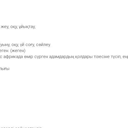
жеу, оқу, ұйықтау,
ыну, оқу, үй соғу, сөйлеу.
еген. (жеген)
 африкада өмір сүрген адамдардың қолдары тізесіне түсіп, ең
лығы