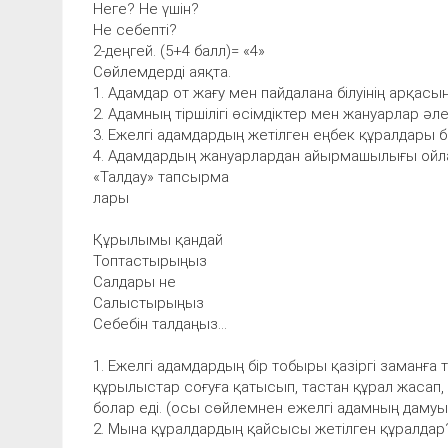
Неге? Не үшін?
Не себепті?
2-деңгей. (5+4 балл)= «4»
Сөйлемдерді аяқта.
1. Адамдар от жағу мен пайдалана білуінің арқас
2. Адамның тіршілігі өсімдіктер мен жануарлар ә
3. Ежелгі адамдардың жетілген еңбек құралдары 
4. Адамдардың жануарлардан айырмашылығы ойлай
«Талдау» тапсырма
лары
Құрылымы қандай
Топтастырыңыз
Салдары не
Салыстырыңыз
Себебін талдаңыз...
1. Ежелгі адамдардың бір тобыры қазіргі заманға т
құрылыстар соғуға қатысып, тастан құрал жасап, е
болар еді. (осы сөйлемнен ежелгі адамның дамуы
2. Мына құралдардың қайсысы жетілген құралдар? 