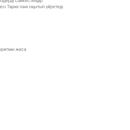
здерді сәйкестендір.
сі Тарих пәні оқытып үйретеді.
оритмін жаса: