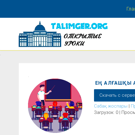
Гла
.
.
.
ЕҢ АЛҒАШҚЫ 
Скачать с серв
Сабақ жоспары
|
П
Загрузок: 0 | Просм