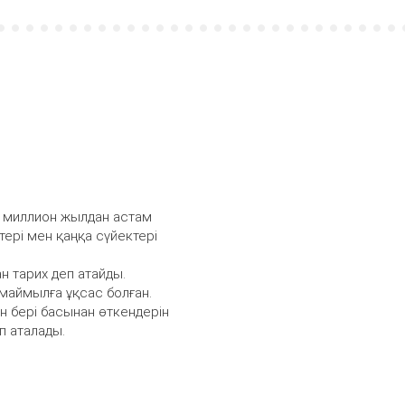
і миллион жылдан астам
тері мен қаңқа сүйектері
н тарих деп атайды.
маймылға ұқсас болған.
н бері басынан өткендерін
еп аталады.