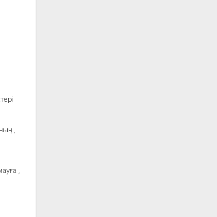
тері
ың ,
ауға ,