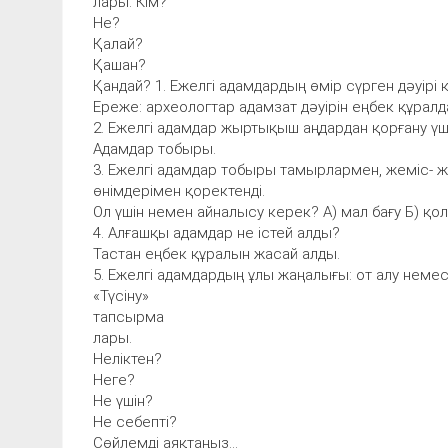
лары. Кім?
Не?
Қалай?
Қашан?
Қандай? 1. Ежелгі адамдардың өмір сүрген дәуірі 
Ереже: археологтар адамзат дәуірін еңбек құралдар
2. Ежелгі адамдар жыртықыш аңдардан қорғану үш
Адамдар тобыры.
3. Ежелгі адамдар тобыры тамырлармен, жеміс- 
өнімдерімен қоректенді.
Ол үшін немен айналысу керек? А) мал бағу Б) қол
4. Алғашқы адамдар не істей алды?
Тастан еңбек құралын жасай алды.
5. Ежелгі адамдардың ұлы жаңалығы: от алу немес
«Түсіну»
тапсырма
лары.
Неліктен?
Неге?
Не үшін?
Не себепті?
Сөйлемді аяқтаңыз...