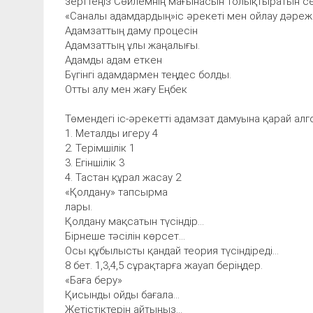
зерттеңіз Сөйлемнің мағынасын толықтыратын сө
«Саналы адамдардың»іс әрекеті мен ойлау дәреже
Адамзаттың даму процесін
Адамзаттың ұлы жаңалығы.
Адамды адам еткен
Бүгінгі адамдармен теңдес болды.
Отты алу мен жағу Еңбек
Төмендегі іс-әрекетті адамзат дамуына қарай алг
1. Металды игеру 4
2. Терімшілік 1
3. Егіншілік 3
4. Тастан құрал жасау 2
«Қолдану» тапсырма
лары.
Қолдану мақсатын түсіндір...
Бірнеше тәсілін көрсет...
Осы құбылысты қандай теория түсіндіреді...
8 бет. 1,3,4,5 сұрақтарға жауап беріңдер.
«Баға беру»
Қисынды ойды бағала...
Жетістіктерін айтыңыз...