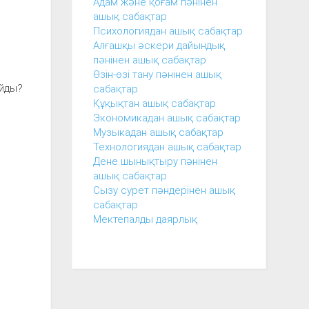
Адам және қоғам пәнінен
ашық сабақтар
Психологиядан ашық сабақтар
Алғашқы әскери дайындық
пәнінен ашық сабақтар
.
Өзін-өзі тану пәнінен ашық
айды?
сабақтар
Құқықтан ашық сабақтар
Экономикадан ашық сабақтар
Музыкадан ашық сабақтар
Технологиядан ашық сабақтар
Дене шынықтыру пәнінен
ашық сабақтар
Сызу сурет пәндерінен ашық
сабақтар
Мектепалды даярлық