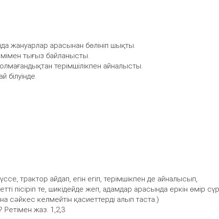
ында жануарлар арасынан бөлініп шықты.
лемімен тығыз байланысты.
болмағандықтан терімшілікпен айналысты.
 білуінде.
үссе, трактор айдап, егін егіп, терімшікпен де айналысып,
тті пісіріп те, шикідейде жеп, адамдар арасында еркін өмір сү
на сәйкес келмейтін қасиеттерді алып таста.)
Ретімен жаз. 1,2,3