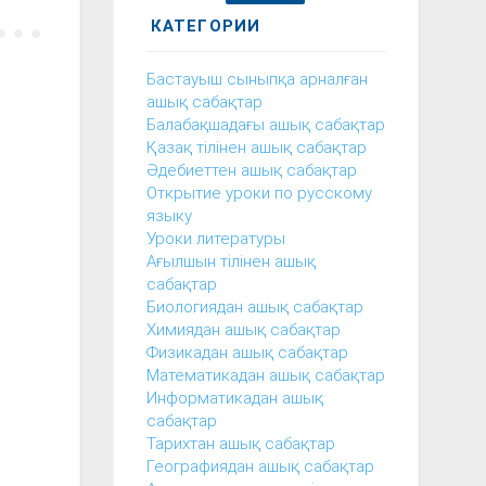
КАТЕГОРИИ
Бастауыш сыныпқа арналған
ашық сабақтар
Балабақшадағы ашық сабақтар
Қазақ тілінен ашық сабақтар
Әдебиеттен ашық сабақтар
Открытие уроки по русскому
языку
Уроки литературы
Ағылшын тілінен ашық
сабақтар
Биологиядан ашық сабақтар
Химиядан ашық сабақтар
Физикадан ашық сабақтар
Математикадан ашық сабақтар
Информатикадан ашық
сабақтар
Тарихтан ашық сабақтар
Географиядан ашық сабақтар