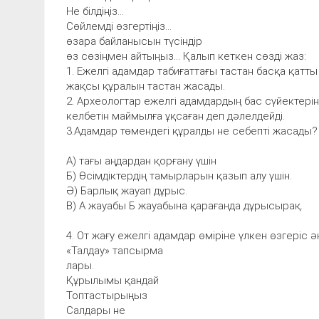
Не білдіңіз...
Сөйлемді өзгертіңіз...
өзара байланысын түсіндір
өз сөзіңмен айтыңыз... Қалып кеткен сөзді жаз:
1. Ежелгі адамдар табиғаттағы тастан басқа қатты
жақсы құралын тастан жасады.
2. Археологтар ежелгі адамдардың бас сүйектерін
келбетін маймылға ұқсаған деп дәлелдейді.
3.Адамдар төмендегі құралды не себепті жасады?
А) тағы аңдардан қорғану үшін
Б) Өсімдіктердің тамырларын қазып алу үшін.
Ә) Барлық жауап дұрыс.
В) А жауабы Б жауабына қарағанда дұрысырақ.
4. От жағу ежелгі адамдар өміріне үлкен өзгеріс ә
«Талдау» тапсырма
лары.
Құрылымы қандай
Топтастырыңыз
Салдары не