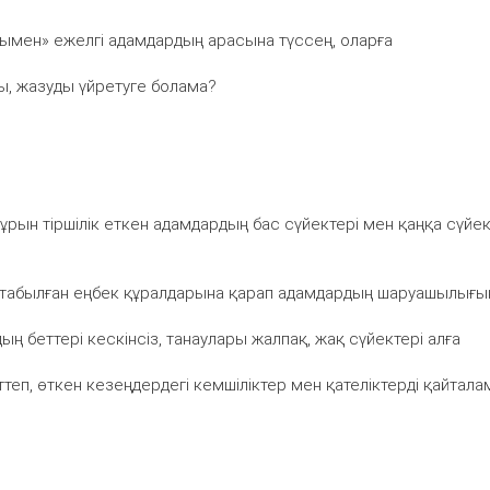
асымен» ежелгі адамдардың арасына түссең, оларға
ды, жазуды үйретуге болама?
ұрын тіршілік еткен адамдардың бас сүйектері мен қаңқа сүйек
табылған еңбек құралдарына қарап адамдардың шаруашылығын
ң беттері кескінсіз, танаулары жалпақ, жақ сүйектері алға
ттеп, өткен кезеңдердегі кемшіліктер мен қателіктерді қайталам