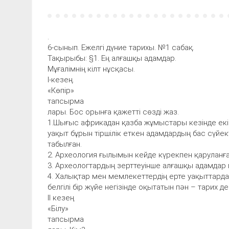
.
6-сынып. Ежелгі дүние тарихы. №1 сабақ.
Тақырыбы: §1. Ең алғашқы адамдар.
Мұғалімнің кілт нұсқасы.
I-кезең.
«Көпір»
тапсырма
лары. Бос орынға қажетті сөзді жаз.
1.Шығыс африкадан қазба жұмыстары кезінде ек
уақыт бұрын тіршілік еткен адамдардың бас сүйек
табылған.
2. Археология ғылымын кейде күрекпен қаруланға
3. Археологтардың зерттеуінше алғашқы адамдар 
4. Халықтар мен мемлекеттердің ерте уақыттарда
белгілі бір жүйе негізінде оқытатын пән – тарих д
II кезең
«Білу»
тапсырма