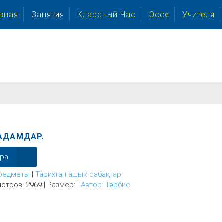
вная
Занятия
Классный Час
Эссе
Учителя
АДАМДАР.
ера
редметы
|
Тарихтан ашық сабақтар
отров: 2969 | Размер: |
Автор: Тәрбие