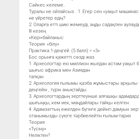
Сәйкес келеме...
Туралы не ойлайсыз... 1. Егер сен «уақыт машин
не үйретер едің?
2. Оларға етті шикі жемеуді, аңды садақпен аулау
III кезең
«Кері»байланыс
Теория: «білу»
Практика 1-деңгей. (5 балл) = «3»
Бос орынға қажетті сөзді жаз.
1. Археологтар екі миллион жылдан астам уақыт б
шығыс африка мен Азиядан
тапқан
2. Археология ғылымы қазба жұмыстары арқылы 
деңгейін , түрін анықтайды.
3. Археологтардың зерттеуінше алғашқы адамдарды
шығыңқы, кем иек, маңдайлары тайқы келген..
4. Адамзаттың ежелден бүгінге дейінгі дамуын зер
отанымызды сүюге тәрбиелейтін ғылым-тарих
Теория:
«Түсіну»
Неліктен?