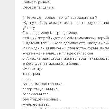
Салыстырыңыз
Себебін талдаңыз...
1. Төмендегі әрекеттер қай адамдарға тән?
Жуыну, сөйлеу, өсімдік тамырларын теру, етті шикі 
үй соғу.
Ежелгі адамдар Қазіргі адамдар.
етті шикі жеу, ұйықтау, өсімдік тамырларын теру Жу
1. Қатемді тап: 1. Ежелгі адамдар етті шикідей жем
2. Осыдан екі миллион жылдан астам бұрын Шығыс
жүрген және ағылшын тілінде сөйлескен.
3. Алғашқы адамдардың жануарлардан айырмашы
еңбек құралын жасай білуі болды.
«Жинақтау»
тапсырма
лары.
өз шешіміңізді табыңыз...
алгоритм ұсыныңыз...
баламасын тап...
бөліктерден құраңыз...
жүйелестіріңіз...