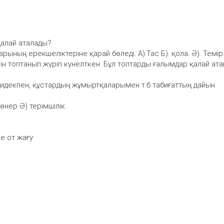
қалай аталады?
ының ерекшеліктеріне қарай бөледі. А).Тас Б). қола. Ә). Темір
ін топтанып жүріп күнелткен. Бұл топтарды ғалымдар қалай ат
жидекпен, құстардың жұмыртқаларымен т.б табиғаттың дайын
өнер Ә) терімшілік.
е от жағу