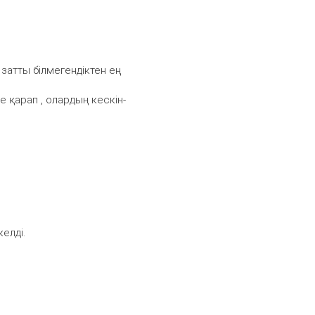
 затты білмегендіктен ең
е қарап , олардың кескін-
келді.