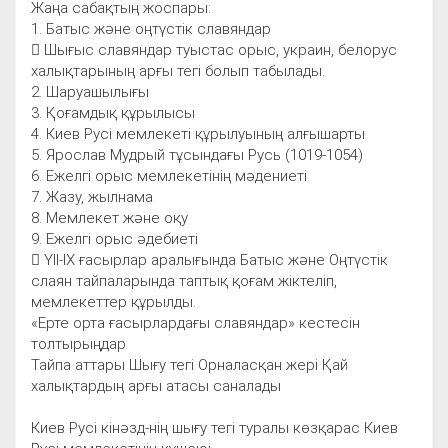
Жаңа сабақтың жоспары:
1. Батыс және оңтүстік славяндар
 Шығыс славяндар туыстас орыс, украин, белорус
халықтарының арғы тегі болып табылады.
2. Шаруашылығы
3. Қоғамдық құрылысы
4. Киев Русі мемлекеті құрылуының алғышарты
5. Ярослав Мудрый тұсындағы Русь (1019-1054)
6. Ежелгі орыс мемлекетінің мәдениеті
7. Жазу, жылнама
8. Мемлекет және оқу
9. Ежелгі орыс әдебиеті
 ҮІІ-ІХ ғасырлар аралығында Батыс және Оңтүстік
слаян тайпаларында таптық қоғам жіктеліп,
мемлекеттер құрылды.
«Ерте орта ғасырлардағы славяндар» кестесін
толтырыңдар
Тайпа аттары Шығу тегі Орналасқан жері Қай
халықтардың арғы атасы саналады
Киев Русі кінәзд-нің шығу тегі туралы көзқарас Киев