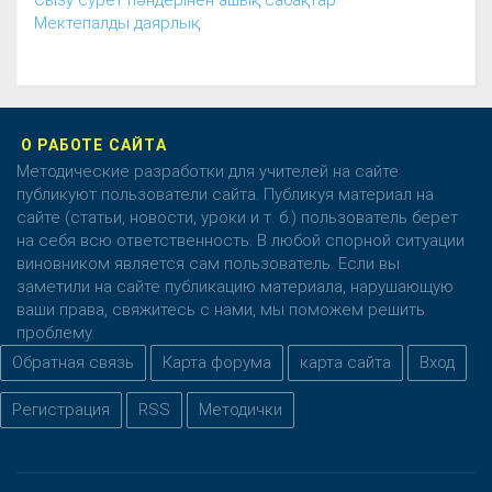
Сызу сурет пәндерінен ашық сабақтар
Мектепалды даярлық
О РАБОТЕ САЙТА
Методические разработки для учителей на сайте
публикуют пользователи сайта. Публикуя материал на
сайте (статьи, новости, уроки и т. б.) пользователь берет
на себя всю ответственность. В любой спорной ситуации
виновником является сам пользователь. Если вы
заметили на сайте публикацию материала, нарушающую
ваши права, свяжитесь с нами, мы поможем решить
проблему.
Обратная связь
Карта форума
карта сайта
Вход
Регистрация
RSS
Методички