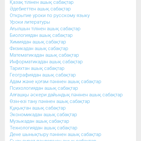
Қазақ тілінен ашық сабақтар
Әдебиеттен ашық сабақтар
Открытие уроки по русскому языку
Уроки литературы
Ағылшын тілінен ашық сабақтар
Биологиядан ашық сабақтар
Химиядан ашық сабақтар
Физикадан ашық сабақтар
Математикадан ашық сабақтар
Информатикадан ашық сабақтар
Тарихтан ашық сабақтар
Географиядан ашық сабақтар
Адам және қоғам пәнінен ашық сабақтар
Психологиядан ашық сабақтар
Алғашқы әскери дайындық пәнінен ашық сабақтар
Өзін-өзі тану пәнінен ашық сабақтар
Құқықтан ашық сабақтар
Экономикадан ашық сабақтар
Музыкадан ашық сабақтар
Технологиядан ашық сабақтар
Дене шынықтыру пәнінен ашық сабақтар