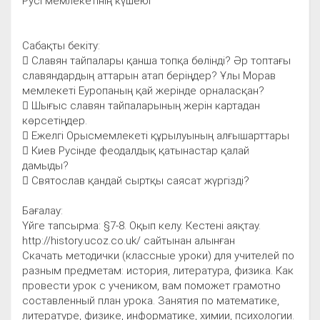
Русі мемлекетінің күшеюі
Сабақты бекіту:
 Славян тайпалары қанша топқа бөлінді? Әр топтағы
славяндардың аттарын атап беріңдер? Ұлы Морав
мемлекеті Еуропаның қай жерінде орналасқан?
 Шығыс славян тайпаларының жерін картадан
көрсетіңдер.
 Ежелгі Орысмемлекеті құрылуының алғышарттары
 Киев Русінде феодалдық қатынастар қалай
дамыды?
 Святослав қандай сыртқы саясат жүргізді?
Бағалау:
Үйге тапсырма: §7-8. Оқып келу. Кестені аяқтау.
http://history.ucoz.co.uk/ сайтынан алынған
Скачать методички (классные уроки) для учителей по
разным предметам: история, литература, физика. Как
провести урок с учеником, вам поможет грамотно
составленный план урока. Занятия по математике,
литературе, физике, информатике, химии, психологии.