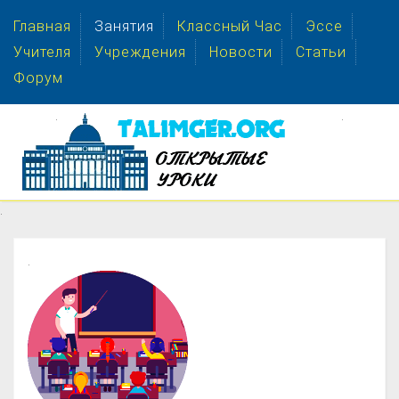
Главная
Занятия
Классный Час
Эссе
Учителя
Учреждения
Новости
Статьи
Форум
.
.
.
.