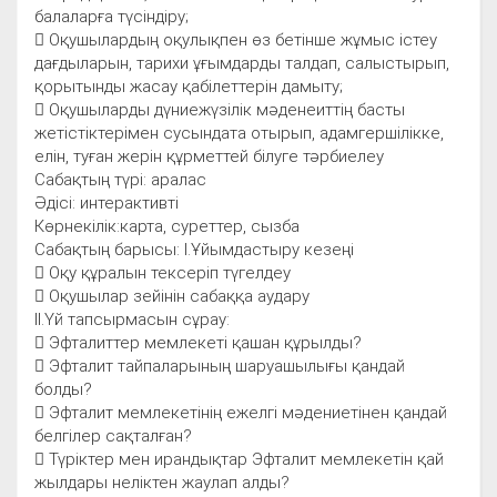
балаларға түсіндіру;
 Оқушылардың оқулықпен өз бетінше жұмыс істеу
дағдыларын, тарихи ұғымдарды талдап, салыстырып,
қорытынды жасау қабілеттерін дамыту;
 Оқушыларды дүниежүзілік мәденеиттің басты
жетістіктерімен сусындата отырып, адамгершілікке,
елін, туған жерін құрметтей білуге тәрбиелеу
Сабақтың түрі: аралас
Әдісі: интерактивті
Көрнекілік:карта, суреттер, сызба
Сабақтың барысы: І.Ұйымдастыру кезеңі
 Оқу құралын тексеріп түгелдеу
 Оқушылар зейінін сабаққа аудару
ІІ.Үй тапсырмасын сұрау:
 Эфталиттер мемлекеті қашан құрылды?
 Эфталит тайпаларының шаруашылығы қандай
болды?
 Эфталит мемлекетінің ежелгі мәдениетінен қандай
белгілер сақталған?
 Түріктер мен ирандықтар Эфталит мемлекетін қай
жылдары неліктен жаулап алды?