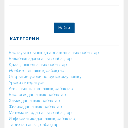
КАТЕГОРИИ
Бастауыш сыныпқа арналған ашық сабақтар
Балабақшадағы ашық сабақтар
Қазақ тілінен ашық сабақтар
Әдебиеттен ашық сабақтар
Открытие уроки по русскому языку
Уроки литературы
Ағылшын тілінен ашық сабақтар
Биологиядан ашық сабақтар
Химиядан ашық сабақтар
Физикадан ашық сабақтар
Математикадан ашық сабақтар
Информатикадан ашық сабақтар
Тарихтан ашық сабақтар