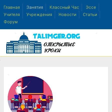
Главная
Занятия
Классный Час
Эссе
Учителя
Учреждения
Новости
Статьи
Форум
.
.
.
.