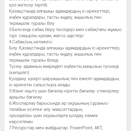
қол жеткізу тәртібі:
Қазақстанда алғашқы адамдардың іс-әрекеттері,
еңбек құралдары, тасты өңдеу, аңшылық пен
терімшілік туралы білу
3.Белсенді сабақ беру тәсілдері мен сабақтағы жұмыс
түрі: сиқырлы қалам, жигсо әдістері
4.Сабақтың нәтижесі:
Білу: Қазақстанда алғашқы адамдардың іс-әрекеттері,
еңбек құралдары, тасты өңдеу, аңшылық пен
терімшілік туралы біледі
Түсіну: адамның өміріндегі еңбектің маңызын түсінеді
(көпшілігі)
Қолдану: қазіргі шаруашылық пен ежелгі адамдардың
іс-әрекетін салыстыра алады
5.Өзіне оқыту үшін бағалау кіретін бағалау: стикерлер
арқылы бағалау
6.Жоспарлау барысында әр оқушының сұраныс-
талабын есепке алу: мақсаттардың
орындалуы үшін оқушыларға қолдау, көмек
көрсетемін.
7.Ресурстар мен жабдықтар: PowerPoint, АКТ,