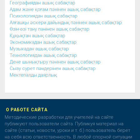
Географиядан ашық сабақтар
Адам және қоғам пәнінен ашық сабақтар
Психологиядан ашық сабақтар
Алғашқы әскери дайындық пәнінен ашық сабақтар
Өзін-өзі тану пәнінен ашық сабақтар
Құқықтан ашық сабақтар
Экономикадан ашық сабақтар
Музыкадан ашық сабақтар
Технологиядан ашық сабақтар
Дене шынықтыру пәнінен ашық сабақтар
Сызу сурет пәндерінен ашық сабақтар
Мектепалды даярлық
О РАБОТЕ САЙТА
Методические разработки для учителей на сайте
публикуют пользователи сайта. Публикуя материал на
сайте (статьи, новости, уроки и т. б.) пользователь берет
на себя всю ответственность. В любой спорной ситуации