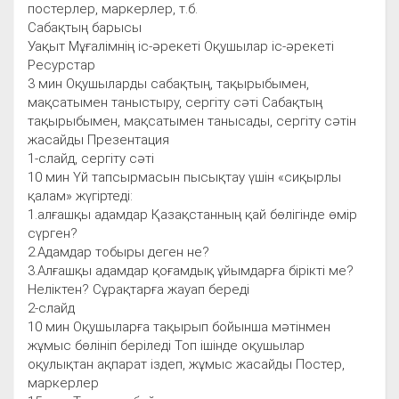
постерлер, маркерлер, т.б.
Сабақтың барысы
Уақыт Мұғалімнің іс-әрекеті Оқушылар іс-әрекеті
Ресурстар
3 мин Оқушыларды сабақтың, тақырыбымен,
мақсатымен таныстыру, сергіту сәті Сабақтың
тақырыбымен, мақсатымен танысады, сергіту сәтін
жасайды Презентация
1-слайд, сергіту сәті
10 мин Үй тапсырмасын пысықтау үшін «сиқырлы
қалам» жүгіртеді:
1.алғашқы адамдар Қазақстанның қай бөлігінде өмір
сүрген?
2.Адамдар тобыры деген не?
3.Алғашқы адамдар қоғамдық ұйымдарға бірікті ме?
Неліктен? Сұрақтарға жауап береді
2-слайд
10 мин Оқушыларға тақырып бойынша мәтінмен
жұмыс бөлініп беріледі Топ ішінде оқушылар
оқулықтан ақпарат іздеп, жұмыс жасайды Постер,
маркерлер