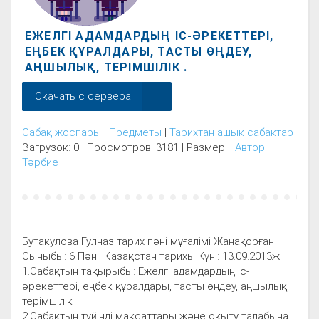
ЕЖЕЛГІ АДАМДАРДЫҢ ІС-ӘРЕКЕТТЕРІ,
ЕҢБЕК ҚҰРАЛДАРЫ, ТАСТЫ ӨҢДЕУ,
АҢШЫЛЫҚ, ТЕРІМШІЛІК .
Скачать с сервера
Сабақ жоспары
|
Предметы
|
Тарихтан ашық сабақтар
Загрузок: 0 | Просмотров: 3181 | Размер: |
Автор:
Тәрбие
.
Бутакулова Гулназ тарих пәні мұғалімі Жаңақорған
Сыныбы: 6 Пәні: Қазақстан тарихы Күні: 13.09.2013ж.
1.Сабақтың тақырыбы: Ежелгі адамдардың іс-
әрекеттері, еңбек құралдары, тасты өңдеу, аңшылық,
терімшілік
2.Сабақтың түйінді мақсаттары және оқыту талабына