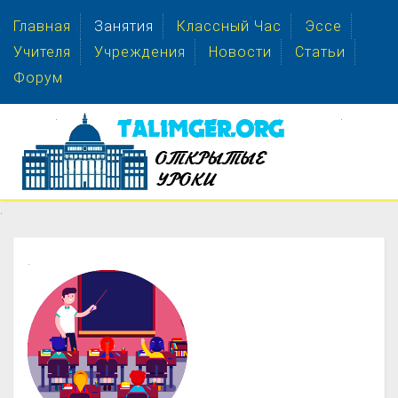
Главная
Занятия
Классный Час
Эссе
Учителя
Учреждения
Новости
Статьи
Форум
.
.
.
.