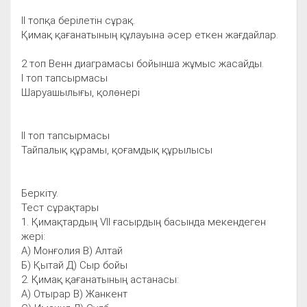
ІІ топқа берілетін сұрақ.
Қимақ қағанатының құлауына әсер еткен жағдайлар.
2 топ Венн диаграмасы бойынша жұмыс жасайды.
І топ тапсырмасы
Шаруашылығы, қолөнері
ІІ топ тапсырмасы
Тайпалық құрамы, қоғамдық құрылысы
Беркіту.
Тест сұрақтары
1. Қимақтардың VII ғасырдың басында мекендеген
жері:
А) Монғолия В) Алтай
Б) Қытай Д) Сыр бойы
2. Қимақ қағанатының астанасы:
А) Отырар В) Жанкент