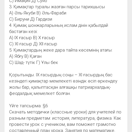
С) Имақия Д) Суяб
3. Қимақтар туралы жазған парсы тарихшысы
А) Әль-Якуби В) Әль-Фараби
С) Бируни Д) Гардизи
4. Қимақ шонжарларының ислам дінін қабылдай
бастаған кезі:
А) IX ғасыр В) Х ғасыр
С) ХІ ғасыр Д) ХІІ ғасыр
5. Қимақтардың жеке дара тайпа көсемінің атағы:
А) Ябғу В) Қаған
С) Шад- түтік Г) Ұлы бек
Қорытынды. ІХ ғасырдың соңы – ХІ ғасырдың бас
кезіндегі қимақтар мемлекеті өзіндік өсіп өркендеу
жолы бар, қалыптасқан алғашқы патриархалдық-
феодалдық мемелкет болған.
Үйге тапсырма: §6
Скачать методички (классные уроки) для учителей по
разным предметам: история, литература, физика. Как
провести урок с учеником, вам поможет грамотно
составленный план урока. Занятия по математике,