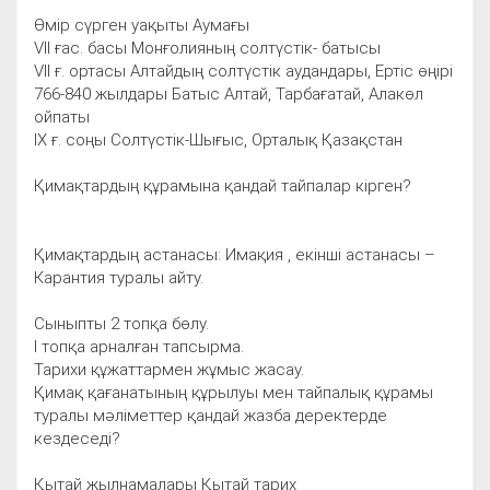
Өмір сүрген уақыты Аумағы
VII ғас. басы Монғолияның солтүстік- батысы
VII ғ. ортасы Алтайдың солтүстік аудандары, Ертіс өңірі
766-840 жылдары Батыс Алтай, Тарбағатай, Алакөл
ойпаты
ІХ ғ. соңы Солтүстік-Шығыс, Орталық Қазақстан
Қимақтардың құрамына қандай тайпалар кірген?
Қимақтардың астанасы: Имақия , екінші астанасы –
Карантия туралы айту.
Сыныпты 2 топқа бөлу.
І топқа арналған тапсырма.
Тарихи құжаттармен жұмыс жасау.
Қимақ қағанатының құрылуы мен тайпалық құрамы
туралы мәліметтер қандай жазба деректерде
кездеседі?
Қытай жылнамалары Қытай тарих