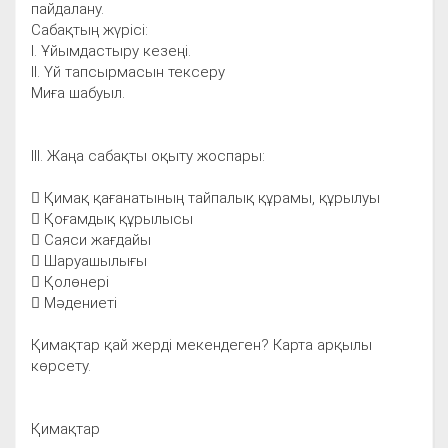
пайдалану.
Сабақтың жүрісі:
І. Ұйымдастыру кезеңі.
ІІ. Үй тапсырмасын тексеру
Миға шабуыл.
ІІІ. Жаңа сабақты оқыту жоспары:
 Қимақ қағанатының тайпалық құрамы, құрылуы
 Қоғамдық құрылысы
 Саяси жағдайы
 Шаруашылығы
 Қолөнері
 Мәдениеті
Қимақтар қай жерді мекендеген? Карта арқылы
көрсету.
Қимақтар