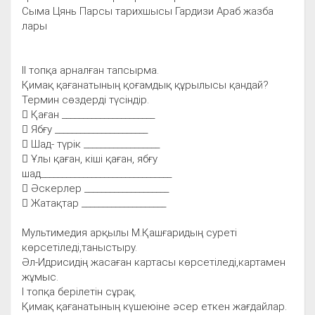
Сыма Цянь Парсы тарихшысы Гардизи Араб жазба
лары
ІІ топқа арналған тапсырма.
Қимақ қағанатының қоғамдық құрылысы қандай?
Термин сөздерді түсіндір.
 Қаған ______________________
 Ябғу ______________________
 Шад- түрік __________________
 Ұлы қаған, кіші қаған, ябғу
шад_______________________________
 Әскерлер ____________________
 Жатақтар ____________________
Мультимедия арқылы М.Қашғаридың суреті
көрсетіледі,таныстыру.
Әл-Идрисидің жасаған картасы көрсетіледі,картамен
жұмыс.
І топқа берілетін сұрақ.
Қимақ қағанатының күшеюіне әсер еткен жағдайлар.