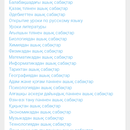
Балабақшадағы ашық сабақтар
Қазақ тілінен ашық сабақтар
Әдебиеттен ашық сабақтар
Открытие уроки по русскому языку
Уроки литературы
Ағылшын тілінен ашық сабақтар
Биологиядан ашық сабақтар
Химиядан ашық сабақтар
Физикадан ашық сабақтар
Математикадан ашық сабақтар
Информатикадан ашық сабақтар
Тарихтан ашық сабақтар
Географиядан ашық сабақтар
Адам және қоғам пәнінен ашық сабақтар
Психологиядан ашық сабақтар
Алғашқы әскери дайындық пәнінен ашық сабақтар
Өзін-өзі тану пәнінен ашық сабақтар
Құқықтан ашық сабақтар
Экономикадан ашық сабақтар
Музыкадан ашық сабақтар
Технологиядан ашық сабақтар