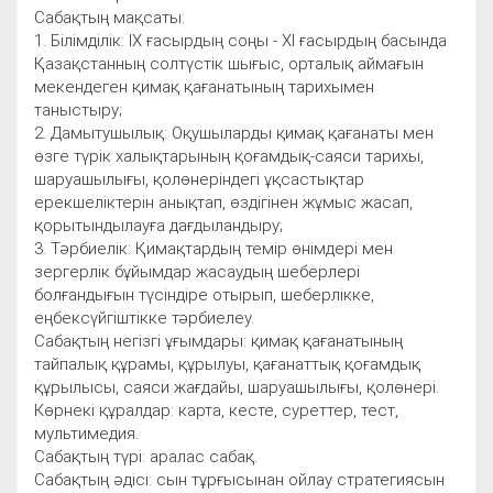
Сабақтың мақсаты:
1. Білімділік: ІХ ғасырдың соңы - ХІ ғасырдың басында
Қазақстанның солтүстік шығыс, орталық аймағын
мекендеген қимақ қағанатының тарихымен
таныстыру;
2. Дамытушылық: Оқушыларды қимақ қағанаты мен
өзге түрік халықтарының қоғамдық-саяси тарихы,
шаруашылығы, қолөнеріндегі ұқсастықтар
ерекшеліктерін анықтап, өздігінен жұмыс жасап,
қорытындылауға дағдыландыру;
3. Тәрбиелік: Қимақтардың темір өнімдері мен
зергерлік бұйымдар жасаудың шеберлері
болғандығын түсіндіре отырып, шеберлікке,
еңбексүйгіштікке тәрбиелеу.
Сабақтың негізгі ұғымдары: қимақ қағанатының
тайпалық құрамы, құрылуы, қағанаттық қоғамдық
құрылысы, саяси жағдайы, шаруашылығы, қолөнері.
Көрнекі құралдар: карта, кесте, суреттер, тест,
мультимедия.
Сабақтың түрі: аралас сабақ.
Сабақтың әдісі: сын тұрғысынан ойлау стратегиясын