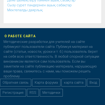
Дене шынықтыру пәнінен ашық сабақтар
Сызу сурет пәндерінен ашық сабақтар
Мектепалды даярлық
О РАБОТЕ САЙТА
Методические разработки для учителей на сайте
публикуют пользователи сайта. Публикуя материал на
сайте (статьи, новости, уроки и т. б.) пользователь берет
на себя всю ответственность. В любой спорной ситуации
виновником является сам пользователь. Если вы
заметили на сайте публикацию материала, нарушающую
ваши права, свяжитесь с нами, мы поможем решить
проблему.
Обратная связь
Карта форума
карта сайта
Вход
Регистрация
RSS
Методички