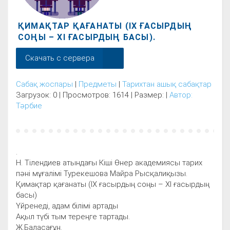
ҚИМАҚТАР ҚАҒАНАТЫ (ІХ ҒАСЫРДЫҢ
СОҢЫ – ХІ ҒАСЫРДЫҢ БАСЫ).
Скачать с сервера
Сабақ жоспары
|
Предметы
|
Тарихтан ашық сабақтар
Загрузок: 0 | Просмотров: 1614 | Размер: |
Автор:
Тәрбие
.
Н. Тілендиев атындағы Кіші Өнер академиясы тарих
пәні мұғалімі Турекешова Майра Рысқалиқызы.
Қимақтар қағанаты (ІХ ғасырдың соңы – ХІ ғасырдың
басы)
Үйренеді, адам білімі артады
Ақыл түбі тым тереңге тартады.
Ж.Баласағұн.