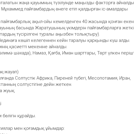
аталатын жаңа қауымның түзілуінде маңызды факторға айналды
пен Мұхаммед пайғамбардың өнеге етіп қалдырған іс-амалдары
) пайғамбарлық ақыл-ойы кемелденген 40 жасында қонған екен
тауының басында Жаратушының үкімдерін пайғамбарларға жеткі
ттардың түсірілгені туралы аңызбен толықтыру).
единаға көшіп келегеннен кейін таралуы қарқынды күш алды.
інің қасиетті мекеніне айналды.
(кәлимә шәхада), Намаз, Қағба, Иман шарттары, Төрт үлкен періш
қ-жауап)
 алғанда Солтүстік Африка, Пиреней түбегі, Месопотамия, Иран,
танның солтүстігіне дейін жеткен.
а жуық.
.
бөлігін құрайды.
иялар мен қоғамдық ұйымдар: