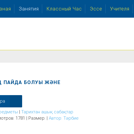
вная
Занятия
Классный Час
Эссе
Учителя
ІҢ ПАЙДА БОЛУЫ ЖӘНЕ
ера
редметы
|
Тарихтан ашық сабақтар
отров: 1781 | Размер: |
Автор: Тәрбие