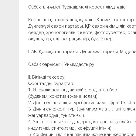
Сабақтың әдісі: Түсіндірмелі-көрсетілімді әдіс
Көрнекілігі, техникалық құралы: Қасиетті кітаптар:
Дүниежүзі саяси картасы, ҚР саяси-әкімшілік кар
сөздер, хронологиялық кесте, фотосуреттер, сла
оқулықтар, эллюстрациялар, буклеттер.
ПАБ: Қазақстан тарихы, Дүниежүзі тарихы, Мәдени
Сабақ барысы: I. Ұйымдастыру
II. Білімді тексеру
Фронталды сұрақтар:
1. Әлемдік аса ірі діни жүйелерді атап бер
(буддизм, христиан және ислам)
2. Діннің ең алғашқы түрі (фетишизм = фр.т. feticha
3. Діннің ең ежелгі түрі (анимизм = лат.т.- апіта-ж
жануарлардың туыстығын.
4. Ұлттық- халықтық діндердің қатарына қандай іл
индуизмді, синтоизмді, конфуций ілімін)
5. Конфуцийшілдік қандай ілім және қай жерлерд