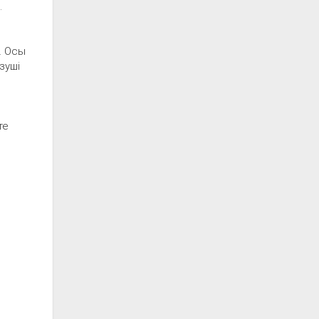
.
. Осы
зуші
те