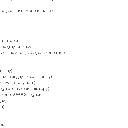
қатаң ұстанды және қандай?
кітаптары
 сақтау, сыйлау
– жылнамасы, «Сұқбат және пікір
нтану)
 - майындау, ғибадат қылу)
м- құдай тану пәні)
 құдіретін жоққа шығару)
 және «OEOG» - құдай.)
дай)
ен)
ары