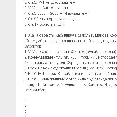
2. б.з.б. IV- III ғғ. Даосизм ілімі
3. VI-VII ғғ. Синтоизм ілімі
4. б.з.б 5500 – 2600 ж. Индуизм ілімі
5. б.з.б.1 мың орт. Буддизм діні
6. б.з. I ғ. Христиан діні.
ІІІ. Жаңа сабақты қабылдауға даярлық, мақсат қою
(Сөзжұмбақ шешу арқылы жаңа сабақтың тақыры
Сұрақтар:
1. VI-VII ғ-да қалыптасқан «Синто» (құдайлар жолы
2. Конфуцийдың «Ұлы ұғынуы кітабы» 75 қатардан 
билігін заңдастыру еді. Сұрақ: оның ұстаған жолыны
3. Грек тілінен аударғанда миссия ( машиах), құт
4. Б.з.б. IV-III ғғ. еж. Қытайда, құпиясы аңызға айн
5. Б.з.б. 1 мың жылдық ортасында Үндістанда пайда
Шешуі: 1. Синтоизм. 2. Әділеттік. 3. Христос. 4. Дао
Сөзжұмбақ
5
3
2