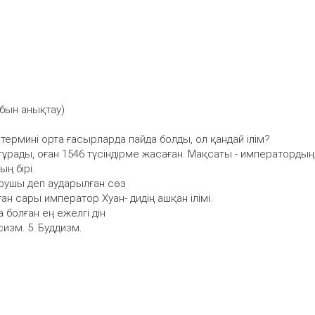
бын анықтау)
) термині орта ғасырларда пайда болды, ол қандай ілім?
тұрады, оған 1546 түсіндірме жасаған. Мақсаты - императордың
ң бірі.
қарушы деп аударылған сөз
алған сары император Хуан- дидің ашқан ілімі.
 болған ең ежелгі дін
сизм. 5. Буддизм.