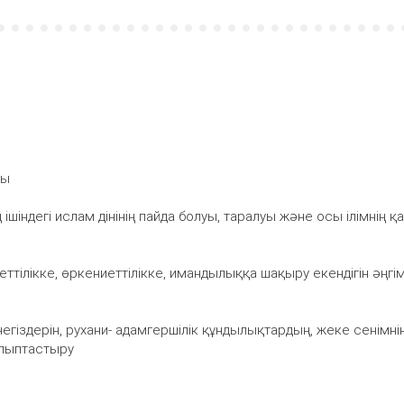
уы
індегі ислам дінінің пайда болуы, таралуы және осы ілімнің қа
иеттілікке, өркениеттілікке, имандылыққа шақыру екендігін әңгі
гіздерін, рухани- адамгершілік құндылықтардың, жеке сенімні
алыптастыру