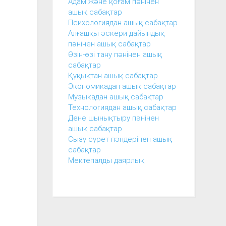
Адам және қоғам пәнінен
ашық сабақтар
Психологиядан ашық сабақтар
Алғашқы әскери дайындық
пәнінен ашық сабақтар
Өзін-өзі тану пәнінен ашық
сабақтар
Құқықтан ашық сабақтар
Экономикадан ашық сабақтар
Музыкадан ашық сабақтар
Технологиядан ашық сабақтар
Дене шынықтыру пәнінен
ашық сабақтар
Сызу сурет пәндерінен ашық
сабақтар
Мектепалды даярлық