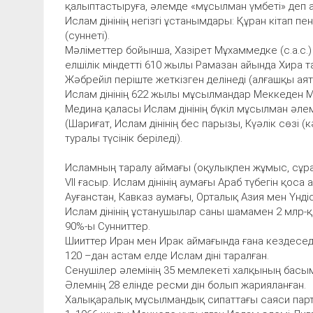
қалыптастыруға, әлемде «мұсылман үмбеті» деп 
Ислам дінінің негізгі ұстанымдары: Құран кітап 
(суннеті).
Мәліметтер бойынша, Хазірет Мұхаммедке (с.а.с.
елшілік міндетті 610 жылы Рамазан айында Хира 
Жәбрейіл періште жеткізген делінеді (алғашқы ая
Ислам дінінің 622 жылы мұсылмандар Меккеден М
Медина қаласы Ислам дінінің бүкіл мұсылман әлем
(Шариғат, Ислам дінінің бес парызы, Күәлік сөзі 
туралы түсінік беріледі).
Исламның таралу аймағы (оқулықпен жұмыс, сұра
VII ғасыр. Ислам дінінің аумағы Араб түбегін қоса
Ауғанстан, Кавказ аумағы, Орталық Азия мен Үндіс
Ислам дінінің ұстанушылар саны шамамен 2 млр-қ
90%-ы Сунниттер.
Шииттер Иран мен Ирак аймағында ғана кездеседі
120 –дан астам елде Ислам діні таралған.
Сенушілер әлемінің 35 мемлекеті халқының басым 
Әлемнің 28 елінде ресми дін болып жарияланған.
Халықаралық мұсылмандық сипаттағы саяси парт