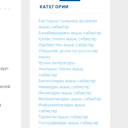
КАТЕГОРИИ
Бастауыш сыныпқа арналған
ашық сабақтар
Балабақшадағы ашық сабақтар
Қазақ тілінен ашық сабақтар
Әдебиеттен ашық сабақтар
Открытие уроки по русскому
языку
Уроки литературы
зіргі
Ағылшын тілінен ашық
сабақтар
Биологиядан ашық сабақтар
мелей
Химиядан ашық сабақтар
Физикадан ашық сабақтар
Математикадан ашық сабақтар
ң
Информатикадан ашық
сабақтар
Тарихтан ашық сабақтар
Географиядан ашық сабақтар