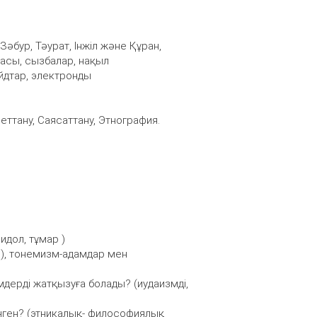
 Зәбур, Тәурат, Інжіл және Құран,
тасы, сызбалар, нақыл
йдтар, электронды
еттану, Саясаттану, Этнография.
 идол, тұмар )
ан ), тонемизм-адамдар мен
імдерді жатқызуға болады? (иудаизмді,
енген? (этникалық- философиялық