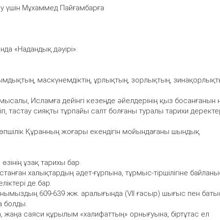
қау үшін Мұхаммед Пайғамбарға
нда «Надандық дәуірі»:
лымдықтың, маскүнемдіктің, ұрлықтың, зорлықтың, зинақорлық
ысалы, Исламға дейінгі кезеңде әйелдерінің қыз босанғанын
міп, тастау сияқты тұрпайы салт болғаны туралы тарихи дерект
 көпшілік Құранның жоғары екендігін мойындағаны шындық.
 өзінің ұзақ тарихы бар.
 ұстанған халықтардың әдет-ғұрпына, тұрмыс-тіршілігіне байланы
ліктері де бар.
аманымыздың 609-639 жж. аралығында (VII ғасыр) шығыс пен баты
а болды.
, жаңа саяси құрылым «халифаттың» орнығуына, біртұтас ел