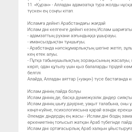
11. «Құран» - Алладан адамзатқа тура жолды нұс
түскен ең соңғы кітап.
Исламға дейінгі Арабстандағы жағдай
Ислам діні келгенге дейінгі кезең Ислам шариғаты
- адамзаттың рухани азғындыққа ұшырауы;
- имансыздықтан тұншығуы;
- Арабстанда нәпсіқұмарлықтың шегіне жетіп, зұ
кең етек алуы;
- Пұтқа табынушылықтың зорақысының жасалуы, м
көріп, одан құтылу үшін қыз балаларды тірідей кө
белгілі.
Алайда, Алладан аяттар («уақи») түсе бастағанда
Ислам дінінің пайда болуы
Ислам дінінің де, басқа дүниежүзілік діндер сияқты
Ислам дінінің шығу дәуіріне, уақыт талабына, оны
көңіл-күйіне, психологиясына қарай өзіндік ерекше
Әлемдік діндердің ең жасы - Ислам діні біздің з
өркениетінің тоғысып жатқан Араб түбегінде пайд
Ислам діні ортағасырлық Араб халқын ұйыстыруға