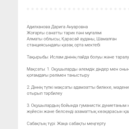
.
Адилханова Дарига Ануаровна
Жоғарғы санатты тарих пәні мұғалімі
Алматы облысы, Қарасай ауданы, Шамалған
станцияcындағы қазақ орта мектебі
Тақырыбы: Ислам дінінің пайда болуы және тарал
Мақсаты: 1. Оқушыларды әлемдік діндер мен оның іш
қоғамдағы рөлімен таныстыру
2. Діннің түпкі мақсаты адамзатты билікке, мәден
отырып тәрбилеу
3. Оқушылардың бойында гуманистік дүниетаным не
жүйесін және белсенді азаматтық көзқарасын қ
Сабақтың түрі: Жаңа сабақты меңгерту