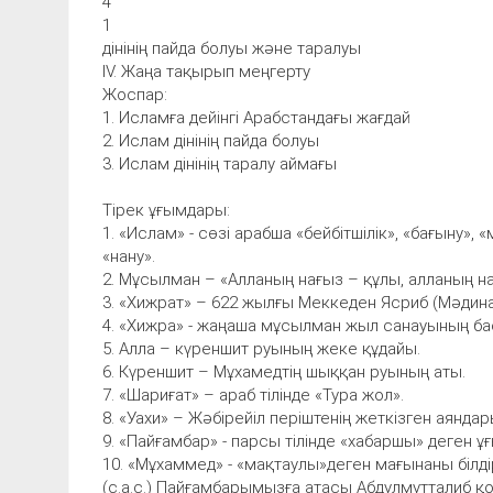
4
1
дінінің пайда болуы және таралуы
IV. Жаңа тақырып меңгерту
Жоспар:
1. Исламға дейінгі Арабстандағы жағдай
2. Ислам дінінің пайда болуы
3. Ислам дінінің таралу аймағы
Тірек ұғымдары:
1. «Ислам» - сөзі арабша «бейбітшілік», «бағыну», 
«нану».
2. Мұсылман – «Алланың нағыз – құлы, алланың на
3. «Хижрат» – 622 жылғы Меккеден Ясриб (Мәдин
4. «Хижра» - жаңаша мұсылман жыл санауының басы
5. Алла – күреншит руының жеке құдайы.
6. Күреншит – Мұхамедтің шыққан руының аты.
7. «Шариғат» – араб тілінде «Тура жол».
8. «Уахи» – Жәбірейіл періштенің жеткізген аяндар
9. «Пайғамбар» - парсы тілінде «хабаршы» деген ұғ
10. «Мұхаммед» - «мақтаулы»деген мағынаны білд
(с.а.с.) Пайғамбарымызға атасы Абдулмутталиб қо