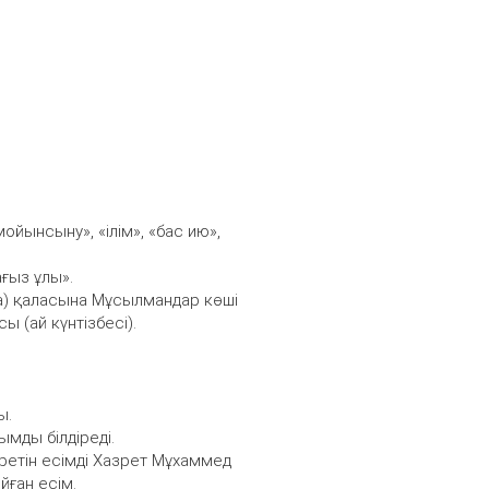
«мойынсыну», «ілім», «бас ию»,
ғыз ұлы».
а) қаласына Мұсылмандар көші
 (ай күнтізбесі).
ы.
ымды білдіреді.
іретін есімді Хазрет Мұхаммед
йған есім.