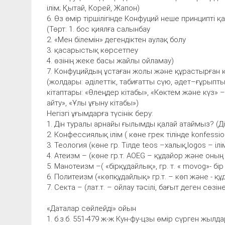
ілім; Қытай, Корей, Жапон)
6. Өз өмір тіршілігінде Конфуций неше принципті 
(Төрт: 1. бос қиялға салынбау
2. «Мен білемін» дегендіктен аулақ болу
3. қасарыстық көрсетпеу
4. өзінің жеке басы жайлы ойламау)
7. Конфуцийдың ұстаған жолы және құрастырған 
(жолдары: әділеттік, табиғатты сүю, әдет–ғұрыпты
кітаптары: «Өлеңдер кітабы», «Көктем және күз» 
айту», «Ұлы ұғыну кітабы»)
Негізгі ұғымдарға түсінік беру:
1. Дін туралы арнайы ғылымды қалай атаймыз? (Ді
2. Конфессиялық ілім ( көне грек тілінде konfessio
3. Теология (көне гр. Тілде teos –халық,logos – ілі
4. Атеизм – (көне гр.т. AOEG – құдайор және оның
5. Манотеизм –( «бірқұдайлық», гр. т. « movog»- бір
6. Политеизм («көпқұдайлық» гр.т. – көп және - құ
7. Секта – (лат.т. – ойлау тәсілі, бағыт деген сөзін
«Даталар сөйлейді» ойын
1. б.з.б. 551-479 ж-ж Кун-фу-цзы өмір сүрген жылд