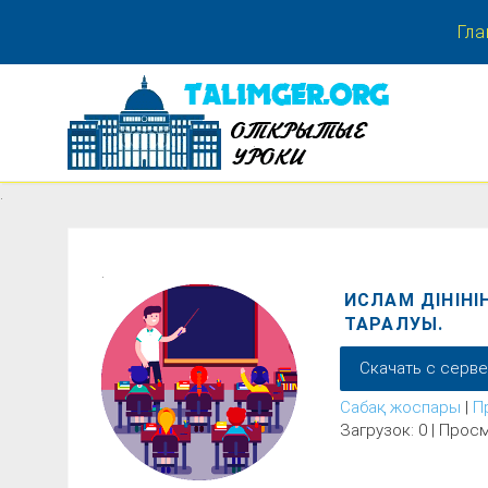
Гла
.
.
.
ИСЛАМ ДІНІН
ТАРАЛУЫ.
Скачать с серв
Сабақ жоспары
|
П
Загрузок: 0 | Просм