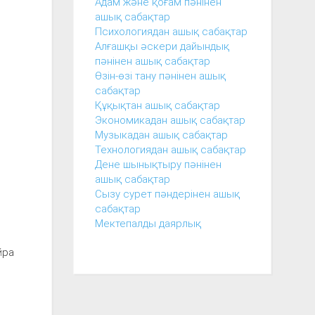
Адам және қоғам пәнінен
ашық сабақтар
Психологиядан ашық сабақтар
Алғашқы әскери дайындық
пәнінен ашық сабақтар
Өзін-өзі тану пәнінен ашық
сабақтар
Құқықтан ашық сабақтар
Экономикадан ашық сабақтар
Музыкадан ашық сабақтар
Технологиядан ашық сабақтар
Дене шынықтыру пәнінен
ашық сабақтар
Сызу сурет пәндерінен ашық
сабақтар
Мектепалды даярлық
йра