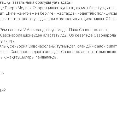
 алғашқы тазалығына оралуды уағыздады.
де Пьеро Медичи Флоренциядан қуылып, өкімет билігі уақытша
. Дінге жан-тәнімен берілген жастардан «әдептілік полициясы
ған кітаптар, өнер туындылары отқа жағылып, қиратылды. Ойын
Рим папасы IV Александрға ұнамады. Папа Савонароланың
Савонарола шіркеуден аластатылды. Өз кезегінде Савонарола
 ұсынды.
ялық сеньория Савонароланы тұтқындап, оған діни-саяси сипа
 жылы Савонарола дарға асылды. Савонароланың католик шірке
ияның жақтаушылары пайдаланды.
ды?
ды?