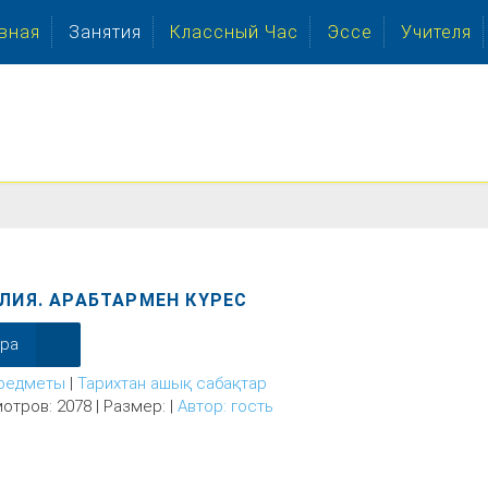
вная
Занятия
Классный Час
Эссе
Учителя
ЛИЯ. АРАБТАРМЕН КҮРЕС
ера
редметы
|
Тарихтан ашық сабақтар
отров: 2078 | Размер: |
Автор: гость