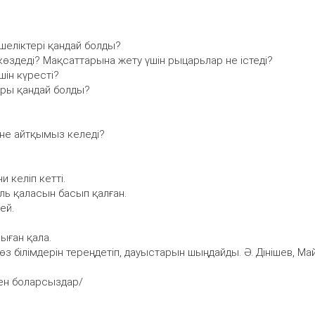
кшеліктері қандай болды?
өздеді? Мақсаттарына жету үшін рыцарьлар не істеді?
ін күресті?
ры қандай болды?
 не айтқымыз келеді?
 келіп кетті.
ль қаласын басып қалған.
ей.
ыған қала.
өз білімдерін тереңдетіп, дауыстарын шыңдайды. Ә. Дінішев, Ма
ген боларсыздар/