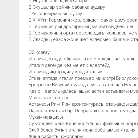
 Әнұран орындау, «Хабар»
 Оқушылар зейінін сабаққа аудару
ІІ.Үй тапсырмасын сұрау:
 ХІ-ХҮғғ. Германия жерлеріндегі саяси даму ере
 Германия рыцарьларының мақсат-мүддесі нені к
 Германияның орта ғасырлардағы қалалары не үш
 Олардың өзара және шет елдермен байланыста
Ой қозғау
Италия дегенде ойымызға не оралады, не туралы
Италия дегенде көзіме етік елестейді.
Италияндықтар қызу қанды халық.
Өткен аптада Италия премьер министрі Бирлускони
Ертеректе Визувий тауында вулкан атқылап Неапо
Қазір Неаполь қаласы ашық аспан астындағы муз
Макаронның отаны
Астанасы Рим. Рим архитектурасы өте жақсы дам
Ласкала театры бар. Опера әншілері осы театрда 
Мұхаммедқызы.
Су үстіндегі қала Венеция /«Анна» фильмінен көр
Олай болса бүгінгі өтетін жаңа сабағымыз Италия
Жаңа сабақтың жоспары: