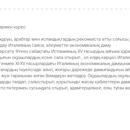
тармен күрес
құруы, арабтар мен испандықтардың реконкиста атты соғысы,
дау. Италияның саяси, әлеуметтік-экономикалық даму
өрсету. Өткен сабақтағы Испанияның XV ғасырдың аяғына қара
ғын оқушылардың есіне сала отырып , ол елдің көршісі Итал
дегенмен XI-XV ғасырлардағы Италияның экономикалық дамуына
алалардың тәуелсіздік алып, жоғары дәрежеде дамығандығын айт
 жүзі тарихынан алған білімдерін жетілдіру. Оқушылардың оқул
дарды талдап, салыстырып, қорытынды жасау қабілеттерін дам
істіктерімен сусындата отырып, адамгершілікке, елін, туған ж