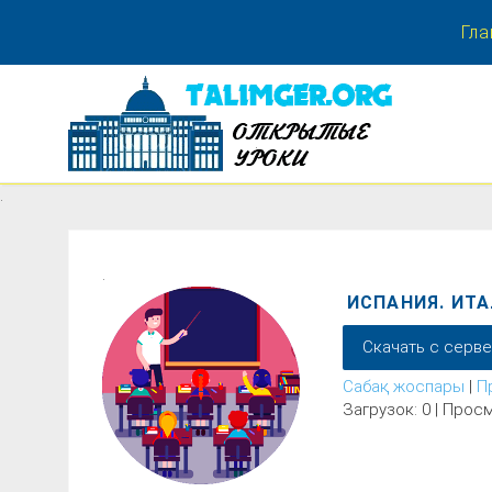
Гла
.
.
.
ИСПАНИЯ. ИТА
Скачать с серв
Сабақ жоспары
|
П
Загрузок: 0 | Просм