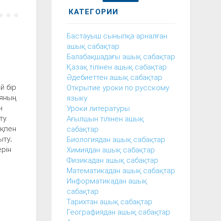
КАТЕГОРИИ
Бастауыш сыныпқа арналған
ашық сабақтар
Балабақшадағы ашық сабақтар
Қазақ тілінен ашық сабақтар
Әдебиеттен ашық сабақтар
й бір
Открытие уроки по русскому
ияның
языку
н
Уроки литературы
у.
Ағылшын тілінен ашық
ықпен
сабақтар
ыту;
Биологиядан ашық сабақтар
ерін
Химиядан ашық сабақтар
Физикадан ашық сабақтар
Математикадан ашық сабақтар
Информатикадан ашық
сабақтар
Тарихтан ашық сабақтар
Географиядан ашық сабақтар