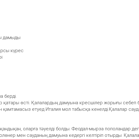
ры дамыды
қарсы күрес
рі
а берді.
ар қатары өсті. Қалалардың дамуына кресшілер жорығы себеп 
пен қамтамасыз етуед Италия мол табысқа кенелді.Қалалар сау
қандықан, оларға тәуелді болды. Феодал-мырза пополандар де
олөнер мен сауданың дамуына кедергі келтіріп отырды. Қалал