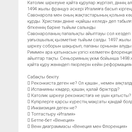
Католик шіркеуіне қайта құрулар жүргізіп, діннің
1494 жылы француз әскері Италияға басып кірген
Савонарола мен оның жақтастарының қолына көшті
құрды. Христиан дініне «қайшы келеді» деп табыл
біткеннің бәріне тыйым салынды.
Савонароланың папалықты айыптауы сол кездегі 
уағызшылық қызметіне тыйым салды. 1497 жылы 
шіркеу соборын шақырып, папаны орнынан алуды
Риммен ара қатынасын үзгісі келмеген флоренци
айыптар тақты. Сеньорияның үкімі бойынша 1498
қайта құру жөніндегі пікірлерін кейін реформац
Сабақты бекіту:
 Реконкиста деген не? Ол қашан , немен аяқтал
 Испанияны кімдер, қашан, қалай біріктірді?
 Католик шіркеуі реконкистаға не үшін қатысты?
 Күпірлерге қарсы күрестің мақсаты қандай бол
 Инквизиция деген не?
 Топтастыру «Италия»
 Бетпе-бет «Венеция»
 Венн диаграммасы «Венеция мен Флоренция»