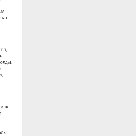
ия
қсат
іп,
н,
болды.
з
се
арола
п
ады.