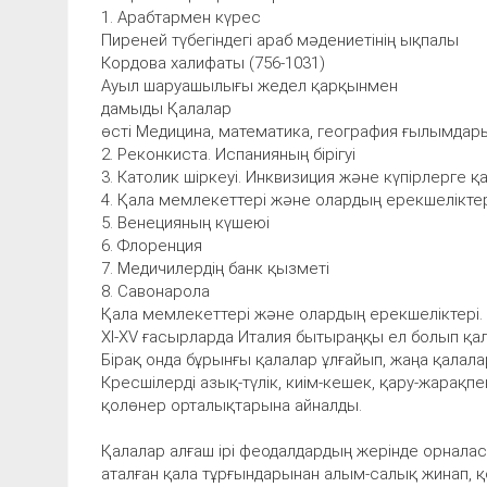
1. Арабтармен күрес
Пиреней түбегіндегі араб мәдениетінің ықпалы
Кордова халифаты (756-1031)
Ауыл шаруашылығы жедел қарқынмен
дамыды Қалалар
өсті Медицина, математика, география ғылымда
2. Реконкиста. Испанияның бірігуі
3. Католик шіркеуі. Инквизиция және күпірлерге 
4. Қала мемлекеттері және олардың ерекшелікте
5. Венецияның күшеюі
6. Флоренция
7. Медичилердің банк қызметі
8. Савонарола
Қала мемлекеттері және олардың ерекшеліктері.
XI-XV ғасырларда Италия бытыраңқы ел болып қал
Бірақ онда бұрынғы қалалар ұлғайып, жаңа қалал
Кресшілерді азық-түлік, киім-кешек, қару-жарақ
қолөнер орталықтарына айналды.
Қалалар алғаш ірі феодалдардың жерінде орналас
аталған қала тұрғындарынан алым-салық жинап, қ