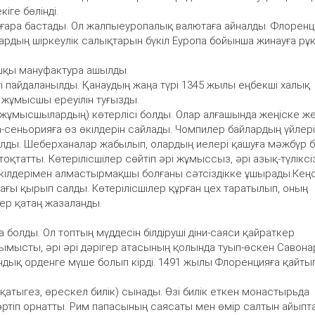
іге бөлінді.
ара бастады. Ол жалпыеуропалық валютаға айналды. Флоренц
ардың шіркеулік салықтарын бүкіл Еуропа бойынша жинауға рұ
ашқы мануфактура ашылды.
 пайдаланылды. Қанаудың жаңа түрі 1345 жылы еңбекші халық
 жұмысшы ереуілін туғызды.
ұмысшылардың) көтерлісі болды. Олар алғашында жеңіске жет
сеньорияға өз өкілдерін сайлады. Чомпилер байлардың үйлері
салды. Шеберханалар жабылып, олардың иелері қашуға мәжбүр 
тоқтатты. Көтерілісшілер сөйтіп әрі жұмыссыз, әрі азық-түліксі
кілдерімен алмастырмақшы болғаны сәтсіздікке ұшырады.Кең
ағы қырып салды. Көтерілісшілер құрған цех таратылып, оның
ер қатаң жазаланды.
 болды. Ол топтың мүддесін білдіруші діни-саяси қайраткер
қымысты, әрі әрі дәрігер атасының қолында туып-өскен Савон
ндық орденге мүше болып кірді. 1491 жылы Флоренцияға қайты
қатыгез, өрескел билік) сынады. Өзі билік еткен монастырьда
тәртіп орнатты. Рим папасының саясаты мен өмір салтын айыпт