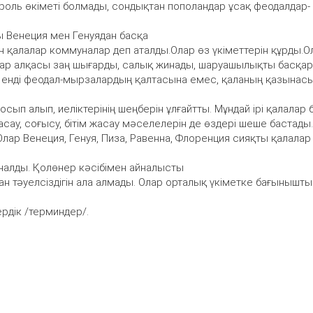
роль өкіметі болмады, сондықтан пополандар ұсақ феодалдар-
ы Венеция мен Генуядан басқа
ған қалалар коммуналар деп аталды.Олар өз үкіметтерін құрды.О
лар алқасы заң шығарды, салық жинады, шаруашылықты басқар
р енді феодал-мырзалардың қалтасына емес, қаланың қазынас
осып алып, иеліктерінің шеңберін ұлғайтты. Мұндай ірі қалалар 
сау, соғысу, бітім жасау мәселелерін де өздері шеше бастады.
лар Венеция, Генуя, Пиза, Равенна, Флоренция сияқты қалалар
йналды. Қолөнер кәсібімен айналысты
ан тәуелсіздігін ала алмады. Олар орталық үкіметке бағынышты
ердік /терминдер/.