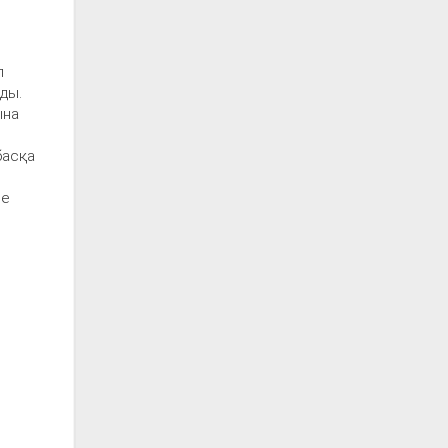
л
ды.
ына
басқа
 е