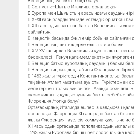
Венецияның күшеюі /Топқа бөлу//
 Солтүстік–Шығыс Италияда орналасқан.
 Еуропа мен Шығыстың арасындағы сауданың ірі
 ХІ-ХІІ ғасырларды теңізде үстемдік орнатқан ба
 ХІІІ ғасырдың аяғынан бастап Венециядағы үкіме
сайлайтын.
 Кеңестің басында бүкіл өмір бойына сайланған 
 Венецияның шет елдерде елшіліктері болды.
 XIV-XV ғасырлар Венецияның қуаттылығы жағына
бәсекелесі –Генуя қала-мемлекетімен жүргізген 
 Венеция батыс еуропалық сауданың басым бөлі
 Венецияның жылдық табысы Франциямен бірдей
 1453 жылы түріктердің Константинопольді бас
теңізінен Атлант мұхитына ауысты. Түріктермен 
иеліктерінен толық айырылды. Ұзаққа созылған 
экономикалық құлдырауының басты себебіне айн
Флоренция /топқа бөлу/
Ортағасырлық Италияда өшпес із қалдырған қала
орналасқан Флоренция ХІ ғасырдан бастап бінк іс
жылы Флоренция тәуелсіз коммуна құқығына ие 
ХІІІ ғасырдың ортасында пополандардың ықпалы кү
1293 жылы Еуропада бірінші рет дворяндыққа қарс