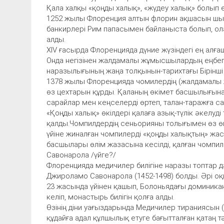
Қала халқы «қоңды халық», «жүдеу халық» болып ек
1252 жылы Флоренция алтын флорин ақшасын шығ
банкирлері Рим папасымен байланыста болып, ол
алды.
XIV ғасырда Флоренцияда дүние жүзіндегі ең алғ
Онда негізінен жалдамалы жұмысшылардың еңбегі
наразылығының жаңа толқынын-тарихтағы Бірінші
1378 жылы Флоренцияда чомилердің (жалдамалы ж
өз цехтарын құрды. Қаланың өкімет басшылығына-
сарайлар мен кеңселерді өртеп, талан-таражға 
«Қоңды халық» өкілдері қалаға азық-түлік әкелуді 
қалды.Чомпилдердің сеньорияны толығымен өз ө
үйіне жиналған чомпилерді «қоңды халықтың» жас
басшылары өлім жазасына кесілді, қалған чомпил
Савонарола /үйге?/
Флоренцияда медичилер билігіне наразы топтар да
Джироламо Савонарола (1452-1498) болды. Әрі о
23 жасында үйінен қашып, Болоньядағы доминика
келіп, монастырь билігін қолға алды.
Өзінің діни уағыздарында Медичилер тираниясын (
құдайға адал құлшылық етуге бағытталған қатаң 