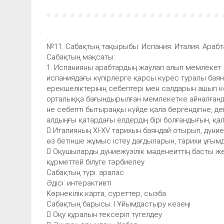
.
№11. Сабақтың тақырыбы: Испания. Италия. Араб
Сабақтың мақсаты:
1. Испанияны арабтардың жаулап алып мемлекет 
испаниядағы күпірлерге қарсы күрес туралы баян
ерекшеліктерінің себептері мен салдарын ашып к
орталыққа бағындырылған мемлекетке айналғанды
не себепті бытыраңқы күйде қала бергендігіне, 
алдыңғы қатардағы елдердің бірі болғандығын, қ
 Италияның XI-XV тарихын баяндай отырып, дүние
өз бетінше жұмыс істеу дағдыларын, тарихи ұғым
 Оқушыларды дүниежүзілік мәденеиттің басты жет
құрметтей білуге тәрбиелеу
Сабақтың түрі: аралас
Әдісі: интерактивті
Көрнекілік:карта, суреттер, сызба
Сабақтың барысы: І.Ұйымдастыру кезеңі
 Оқу құралын тексеріп түгелдеу