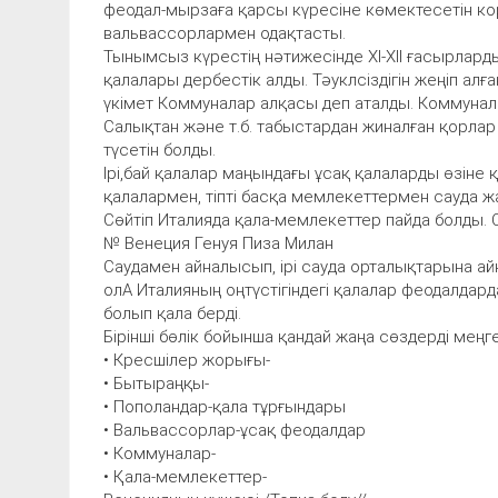
феодал-мырзаға қарсы күресіне көмектесетін ко
вальвассорлармен одақтасты.
Тынымсыз күрестің нәтижесінде ХІ-ХІІ ғасырлард
қалалары дербестік алды. Тәуклсіздігін жеңіп ал
үкімет Коммуналар алқасы деп аталды. Коммуна
Салықтан және т.б. табыстардан жиналған қорла
түсетін болды.
Ірі,бай қалалар маңындағы ұсақ қалаларды өзіне қ
қалалармен, тіпті басқа мемлекеттермен сауда жа
Сөйтіп Италияда қала-мемлекеттер пайда болды. О
№ Венеция Генуя Пиза Милан
Саудамен айналысып, ірі сауда орталықтарына а
олА Италияның оңтүстігіндегі қалалар феодалдард
болып қала берді.
Бірінші бөлік бойынша қандай жаңа сөздерді меңг
• Кресшілер жорығы-
• Бытыраңқы-
• Пополандар-қала тұрғындары
• Вальвассорлар-ұсақ феодалдар
• Коммуналар-
• Қала-мемлекеттер-