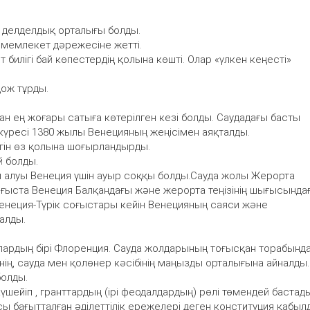
 делделдық орталығы болды.
й мемлекет дәрежесіне жетті.
т билігі бай көпестердің қолына көшті. Олар «үлкен кеңесті»
дож тұрды.
н ең жоғары сатыға көтерілген кезі болды. Саудадағы басты
күресі 1380 жылы Венецияның жеңісімен аяқталды.
гін өз қолына шоғырландырды.
 болды.
ып алуы Венеция үшін ауыр соққы болды.Сауда жолы Жерорта
соғыста Венеция Балқандағы және жерорта теңізінің шығысында
Венеция-Түрік соғыстары кейін Венецияның саяси және
алды.
лардың бірі Флоренция. Сауда жолдарының тоғысқан торабынд
інің, сауда мен қолөнер кәсібінің маңызды орталығына айналды.
болды.
шейіп , гранттардың (ірі феодалдардың) рөлі төмендей бастады
ы бағытталған әділеттілік ережелері деген конституция қабыл