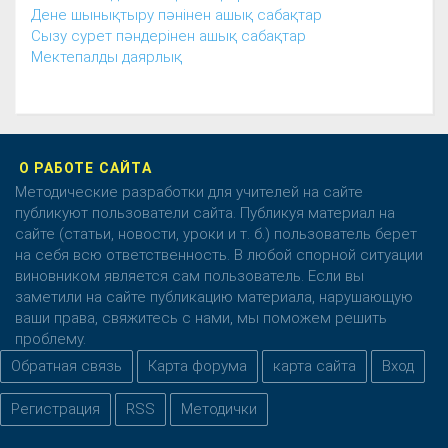
Дене шынықтыру пәнінен ашық сабақтар
Сызу сурет пәндерінен ашық сабақтар
Мектепалды даярлық
О РАБОТЕ САЙТА
Методические разработки для учителей на сайте
публикуют пользователи сайта. Публикуя материал на
сайте (статьи, новости, уроки и т. б.) пользователь берет
на себя всю ответственность. В любой спорной ситуации
виновником является сам пользователь. Если вы
заметили на сайте публикацию материала, нарушающую
ваши права, свяжитесь с нами, мы поможем решить
проблему.
Обратная связь
Карта форума
карта сайта
Вход
Регистрация
RSS
Методички