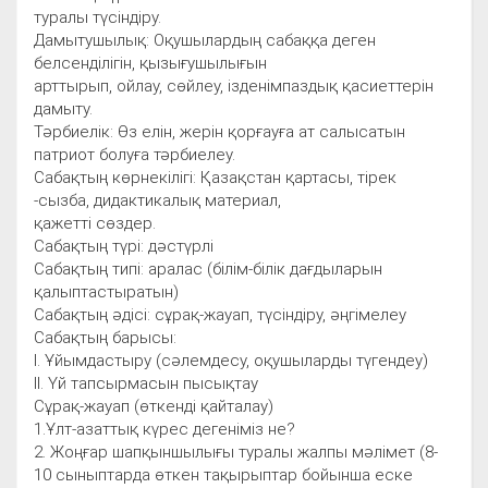
туралы түсіндіру.
Дамытушылық: Оқушылардың сабаққа деген
белсенділігін, қызығушылығын
арттырып, ойлау, сөйлеу, ізденімпаздық қасиеттерін
дамыту.
Тәрбиелік: Өз елін, жерін қорғауға ат салысатын
патриот болуға тәрбиелеу.
Сабақтың көрнекілігі: Қазақстан қартасы, тірек
-сызба, дидактикалық материал,
қажетті сөздер.
Сабақтың түрі: дәстүрлі
Сабақтың типі: аралас (білім-білік дағдыларын
қалыптастыратын)
Сабақтың әдісі: сұрақ-жауап, түсіндіру, әңгімелеу
Сабақтың барысы:
І. Ұйымдастыру (сәлемдесу, оқушыларды түгендеу)
ІІ. Үй тапсырмасын пысықтау
Сұрақ-жауап (өткенді қайталау)
1.Ұлт-азаттық күрес дегеніміз не?
2. Жоңғар шапқыншылығы туралы жалпы мәлімет (8-
10 сыныптарда өткен тақырыптар бойынша еске