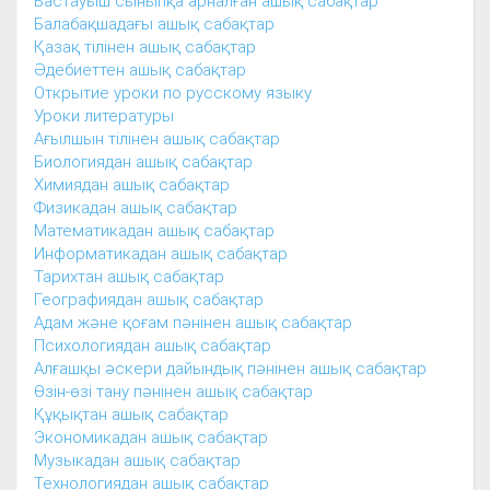
Бастауыш сыныпқа арналған ашық сабақтар
Балабақшадағы ашық сабақтар
Қазақ тілінен ашық сабақтар
Әдебиеттен ашық сабақтар
Открытие уроки по русскому языку
Уроки литературы
Ағылшын тілінен ашық сабақтар
Биологиядан ашық сабақтар
Химиядан ашық сабақтар
Физикадан ашық сабақтар
Математикадан ашық сабақтар
Информатикадан ашық сабақтар
Тарихтан ашық сабақтар
Географиядан ашық сабақтар
Адам және қоғам пәнінен ашық сабақтар
Психологиядан ашық сабақтар
Алғашқы әскери дайындық пәнінен ашық сабақтар
Өзін-өзі тану пәнінен ашық сабақтар
Құқықтан ашық сабақтар
Экономикадан ашық сабақтар
Музыкадан ашық сабақтар
Технологиядан ашық сабақтар