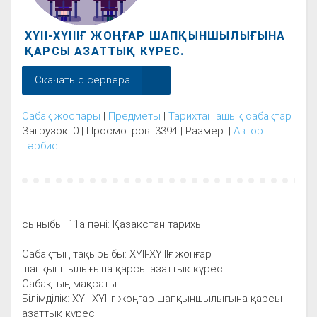
ХҮІІ-ХҮІІІҒ ЖОҢҒАР ШАПҚЫНШЫЛЫҒЫНА
ҚАРСЫ АЗАТТЫҚ КҮРЕС.
Скачать с сервера
Сабақ жоспары
|
Предметы
|
Тарихтан ашық сабақтар
Загрузок: 0 | Просмотров: 3394 | Размер: |
Автор:
Тәрбие
.
сыныбы: 11а пәні: Қазақстан тарихы
Сабақтың тақырыбы: ХҮІІ-ХҮІІІғ жоңғар
шапқыншылығына қарсы азаттық күрес
Сабақтың мақсаты:
Білімділік: ХҮІІ-ХҮІІІғ жоңғар шапқыншылығына қарсы
азаттық күрес