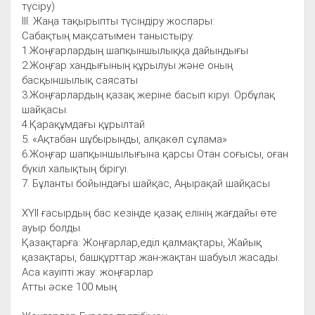
түсіру)
ІІІ. Жаңа тақырыпты түсіндіру жоспары:
Сабақтың мақсатымен таныстыру.
1.Жоңғарлардың шапқыншылыққа дайындығы
2.Жоңғар хандығының құрылуы және оның
басқыншылық саясаты
3.Жоңғарлардың қазақ жеріне басып кіруі. Орбұлақ
шайқасы.
4.Қарақұмдағы құрылтай
5. «Ақтабан шұбырынды, алқакөл сұлама»
6.Жоңғар шапқыншылығына қарсы Отан соғысы, оған
бүкіл халықтың бірігуі.
7. Бұланты бойындағы шайқас, Аңырақай шайқасы
ХҮІІ ғасырдың бас кезінде қазақ елінің жағдайы өте
ауыр болды.
Қазақтарға: Жоңғарлар,еділ қалмақтары, Жайық
қазақтары, башқұрттар жан-жақтан шабуыл жасады.
Аса кауіпті жау: жоңғарлар
Атты әске 100 мың