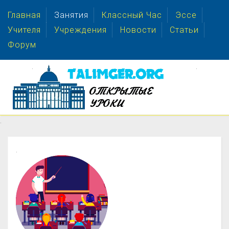
Главная
Занятия
Классный Час
Эссе
Учителя
Учреждения
Новости
Статьи
Форум
.
.
.
.