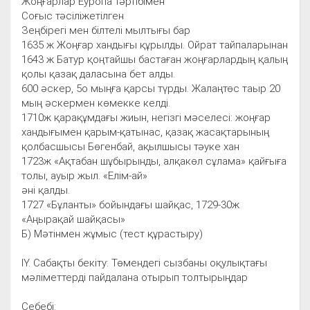
Жоңғарлар Еуропа тәртібімен
Соғыс тәсіліжетілген
Зеңбірегі мен білтелі мылтығы бар
1635 ж Жоңғар хандығы құрылды. Ойрат тайпаларынан
1643 ж Батур қоңтайшы бастаған жоңғарлардың қалың
қолы қазақ даласына бет алды.
600 әскер, 5о мыңға қарсы түрды. Жалаңтөс таыр 20
мың әскермен көмекке келді.
1710ж қарақұмдағы жиын, негізгі мәселесі: жоңғар
хандығымен қарым-қатынас, қазақ жасақтарының
қолбасшысы Бөгенбай, ақылшысы тәуке хан
1723ж «Ақтабан шұбырынды, алқакөл сұлама» қайғыға
толы, ауыр жыл. «Елім-ай»
әні қалды.
1727 «Бұланты» бойындағы шайқас, 1729-30ж
«Аңырақай шайқасы»
Б) Мәтінмен жұмыс (тест құрастыру)
ІҮ. Сабақты бекіту: Төмендегі сызбаны оқулықтағы
мәліметтерді пайдалана отырып толтырыңдар
Себебі: