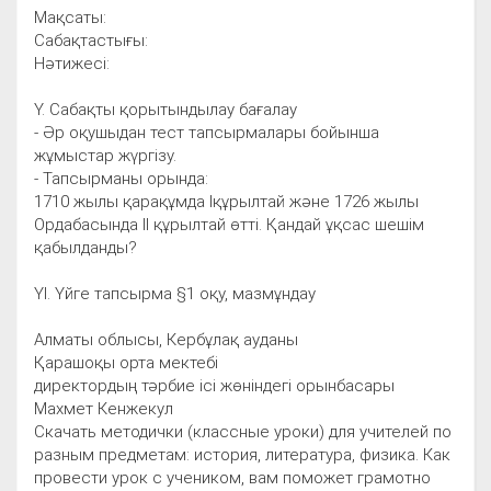
Мақсаты:
Сабақтастығы:
Нәтижесі:
Ү. Сабақты қорытындылау бағалау
- Әр оқушыдан тест тапсырмалары бойынша
жұмыстар жүргізу.
- Тапсырманы орында:
1710 жылы қарақұмда Іқұрылтай және 1726 жылы
Ордабасында ІІ құрылтай өтті. Қандай ұқсас шешім
қабылданды?
ҮІ. Үйге тапсырма §1 оқу, мазмұндау
Алматы облысы, Кербұлақ ауданы
Қарашоқы орта мектебі
директордың тәрбие ісі жөніндегі орынбасары
Махмет Кенжекул
Скачать методички (классные уроки) для учителей по
разным предметам: история, литература, физика. Как
провести урок с учеником, вам поможет грамотно