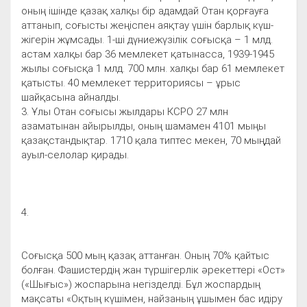
оның ішінде қазақ халқы бір адамдай Отан қорғауға
аттанып, соғысты жеңіспен аяқтау үшін барлық күш-
жігерін жұмсады. 1-ші дүниежүзілік соғысқа – 1 млд.
астам халқы бар 36 мемлекет қатынасса, 1939-1945
жылы соғысқа 1 млд. 700 млн. халқы бар 61 мемлекет
қатысты. 40 мемлекет территориясы – ұрыс
шайқасына айналды.
3. Ұлы Отан соғысы жылдары КСРО 27 млн
азаматынан айырылды, оның шамамен 4101 мыңы
қазақстандықтар. 1710 қала типтес мекен, 70 мыңдай
ауыл-селолар қирады.
4.
Соғысқа 500 мың қазақ аттанған. Оның 70% қайтыс
болған. Фашистердің жан түршігерлік әрекеттері «Ост»
(«Шығыс») жоспарына негізделді. Бұл жоспардың
мақсаты «Оқтың күшімен, найзаның ұшымен бас идіру