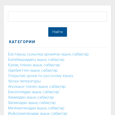
КАТЕГОРИИ
Бастауыш сыныпқа арналған ашық сабақтар
Балабақшадағы ашық сабақтар
Қазақ тілінен ашық сабақтар
Әдебиеттен ашық сабақтар
Открытие уроки по русскому языку
Уроки литературы
Ағылшын тілінен ашық сабақтар
Биологиядан ашық сабақтар
Химиядан ашық сабақтар
Физикадан ашық сабақтар
Математикадан ашық сабақтар
Информатикадан ашық сабақтар