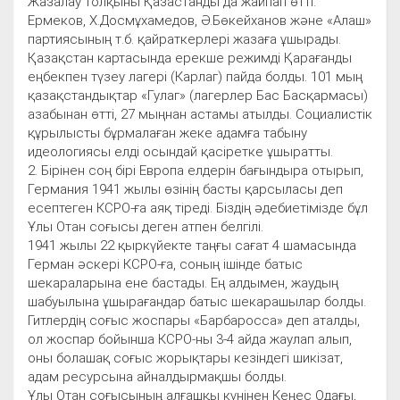
Жазалау толқыны Қазастанды да жайпап өтті.
Ермеков, Х.Досмұхамедов, Ә.Бөкейханов және «Алаш»
партиясының т.б. қайраткерлері жазаға ұшырады.
Қазақстан картасында ерекше режимді Қарағанды
еңбекпен түзеу лагері (Карлаг) пайда болды. 101 мың
қазақстандықтар «Гулаг» (лагерлер Бас Басқармасы)
азабынан өтті, 27 мыңнан астамы атылды. Социалистік
құрылысты бұрмалаған жеке адамға табыну
идеологиясы елді осындай қасіретке ұшыратты.
2. Бірінен соң бірі Европа елдерін бағындыра отырып,
Германия 1941 жылы өзінің басты қарсыласы деп
есептеген КСРО-ға аяқ тіреді. Біздің әдебиетімізде бұл
Ұлы Отан соғысы деген атпен белгілі.
1941 жылы 22 қыркүйекте таңғы сағат 4 шамасында
Герман әскері КСРО-ға, соның ішінде батыс
шекараларына ене бастады. Ең алдымен, жаудың
шабуылына ұшырағандар батыс шекарашылар болды.
Гитлердің соғыс жоспары «Барбаросса» деп аталды,
ол жоспар бойынша КСРО-ны 3-4 айда жаулап алып,
оны болашақ соғыс жорықтары кезіндегі шикізат,
адам ресурсына айналдырмақшы болды.
Ұлы Отан соғысының алғашқы күнінен Кеңес Одағы,