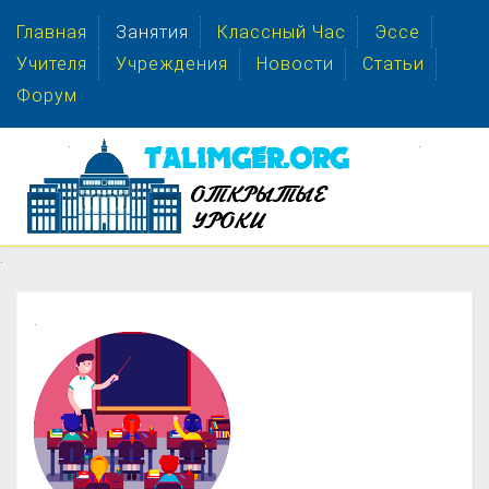
Главная
Занятия
Классный Час
Эссе
Учителя
Учреждения
Новости
Статьи
Форум
.
.
.
.