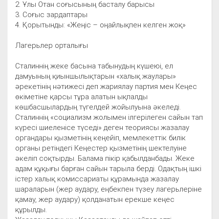
2. Ұлы Отан соғысының басталу барысы
3. Соғыс зардаптары
4. Қорытынды: «Жеңіс – оңайлықпен келген жоқ»
Лагерьлер орталығы
Сталиннің жеке басына табынудың күшеюі, ел
дамуының қиыншылықтарын «халық жаулары»
әрекетінің нәтижесі деп жариялау партия мен Кеңес
өкіметіне қарсы тұра алатын ықпалды
көшбасшылардың түгелдей жойылуына әкеледі.
Сталиннің «социализм жолымен ілгерілеген сайын тап
күресі шиеленісе түседі» деген теориясы жазалау
органдары қызметінің кеңейіп, мемлекеттік билік
органы ретіндегі Кеңестер қызметінің шектелуіне
әкеліп соқтырды. Балама пікір қабылданбады. Жеке
адам құқығы барған сайын тарыла берді. Одақтың ішкі
істер халық комиссариаты құрамында жазалау
шараларын (жер аудару, еңбекпен түзеу лагерьлеріне
қамау, жер аудару) қолданатын ерекше кеңес
құрылды.