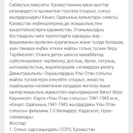
Сабақтың мақсаты: Қазақстанның қиын қыстау
кезеңіндегі іс-қызметіне тоқтала отырып, соғыс
жылдарындағы Кеңес Одағының халықтары сияқты,
Қазақстан еңбекшілерінің де жоқшылық пен
ауыртпалықтарға қарамастан, Отанымыздың
бостандығы мен тәуелсіздігін қарақшы жау -
фашизмнен ерлікпен қорғағанын және тылда болашақ
үшін тамаша еңбек еткені жайлы толық түсінік беру.
Тәрбиелілігі: Отанға деген шексіз махаббатқа,
сүйіспеншілікке тәрбиелеу, достық, бірлік, татулық,
ынтымақтастық, жауапкершілік сезімдерін ұялату.
Дамытушылығы: Оқушылардың Ұлы Отан соғысы
жайлы түсініктерін кең-ейте отырып, жеңістің
оңайлықпен келмегеніне көздерін жеткізу және
шығар-машылық жұмыспен шұғылдануына бағыт беру.
Көрнекілігі: Карта «Ұлы Отан соғысы» 1941-1945 ж.ж.,
«Кеңес Одағының 1941-1945 жылдардағы Ұлы Отан
соғысы» фильмнің 1-2 бөлімдері. Кадаскоп, тірек-
схемалары.
Жоспар:
1. Соғыс қарсаңындағы ССРО, Қазақстан