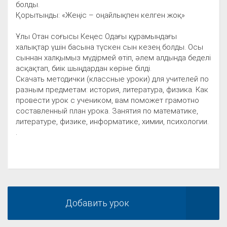
болды.
Қорытынды: «Жеңіс – оңайлықпен келген жоқ»
Ұлы Отан соғысы Кеңес Одағы құрамындағы
халықтар үшін басына түскен сын кезең болды. Осы
сыннан халқымыз мүдірмей өтіп, әлем алдында беделі
асқақтап, биік шыңдардан көріне білді.
Скачать методички (классные уроки) для учителей по
разным предметам: история, литература, физика. Как
провести урок с учеником, вам поможет грамотно
составленный план урока. Занятия по математике,
литературе, физике, информатике, химии, психологии.
.
Добавить урок