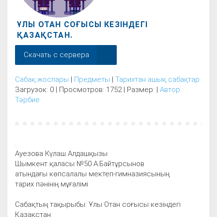
ҰЛЫ ОТАН СОҒЫСЫ КЕЗІНДЕГІ
ҚАЗАҚСТАН.
Скачать с сервера
Сабақ жоспары
|
Предметы
|
Тарихтан ашық сабақтар
Загрузок: 0 | Просмотров: 1752 | Размер: |
Автор:
Тәрбие
.
Ауезова Күлаш Алдашқызы
Шымкент қаласы №50 А.Байтұрсынов
атындағы көпсалалы мектеп-гимназиясының
тарих пәнінің мұғалімі
Сабақтың тақырыбы: Ұлы Отан соғысы кезіндегі
Қазақстан