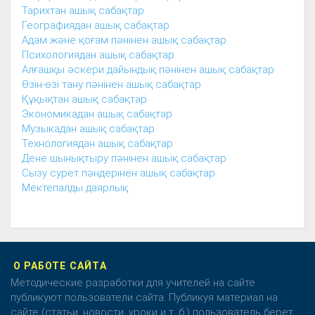
Тарихтан ашық сабақтар
Географиядан ашық сабақтар
Адам және қоғам пәнінен ашық сабақтар
Психологиядан ашық сабақтар
Алғашқы әскери дайындық пәнінен ашық сабақтар
Өзін-өзі тану пәнінен ашық сабақтар
Құқықтан ашық сабақтар
Экономикадан ашық сабақтар
Музыкадан ашық сабақтар
Технологиядан ашық сабақтар
Дене шынықтыру пәнінен ашық сабақтар
Сызу сурет пәндерінен ашық сабақтар
Мектепалды даярлық
О РАБОТЕ САЙТА
Методические разработки для учителей на сайте
публикуют пользователи сайта. Публикуя материал на
сайте (статьи, новости, уроки и т. б.) пользователь берет