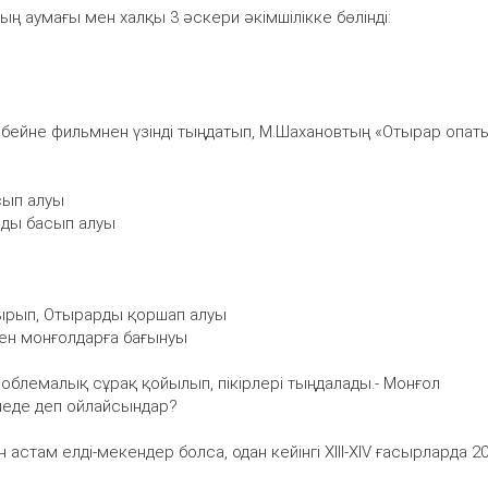
ң аумағы мен халқы 3 әскери әкімшілікке бөлінді:
ы бейне фильмнен үзінді тыңдатып, М.Шахановтың «Отырар опат
сып алуы
арды басып алуы
дырып, Отырарды қоршап алуы
ен монғолдарға бағынуы
роблемалық сұрақ қойылып, пікірлері тыңдалады.- Монғол
 неде деп ойлайсындар?
астам елді-мекендер болса, одан кейінгі ХІІІ-ХІV ғасырларда 2