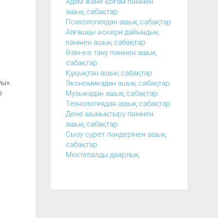
Адам және қоғам пәнінен
ашық сабақтар
Психологиядан ашық сабақтар
Алғашқы әскери дайындық
пәнінен ашық сабақтар
Өзін-өзі тану пәнінен ашық
сабақтар
Құқықтан ашық сабақтар
уы».
Экономикадан ашық сабақтар
р
Музыкадан ашық сабақтар
Технологиядан ашық сабақтар
Дене шынықтыру пәнінен
ашық сабақтар
Сызу сурет пәндерінен ашық
сабақтар
Мектепалды даярлық