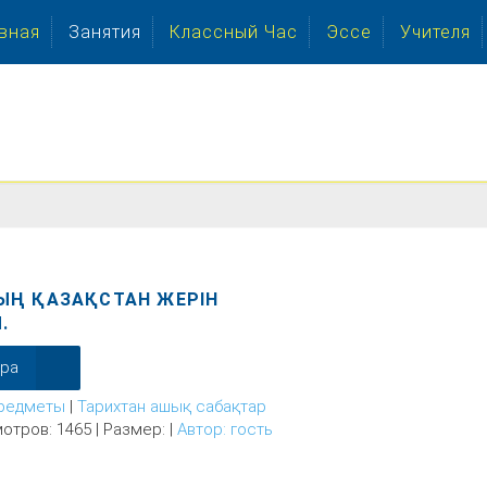
вная
Занятия
Классный Час
Эссе
Учителя
Ң ҚАЗАҚСТАН ЖЕРІН
.
ера
редметы
|
Тарихтан ашық сабақтар
отров: 1465 | Размер: |
Автор: гость