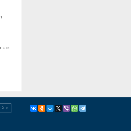
п
вести
айта