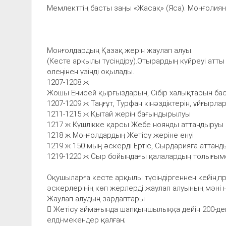
Мемлекттің басты заңы «Жасақ» (Яса). Монғолияны
Монғолдардың Қазақ жерін жаулап алуы.
(Кесте арқылы түсіндіру).Отырардың күйреуі атт
өлеңінен үзінді оқылады.
1207-1208 ж
Жошы Енисей қырғыздарын, Сібір халықтарын ба
1207-1209 ж Таңғұт, Турфан кінәздіктерін, ұйғырл
1211-1215 ж Қытай жерін бағындырылуы
1217 ж Күшлікке қарсы Жебе ноянды аттандыруы
1218 ж Монғолдардың Жетісу жеріне енуі
1219 ж 150 мың әскерді Ертіс, Сырдарияға аттан
1219-1220 ж Сыр бойындағы қалалардың толығым
Оқушыларға кесте арқылы түсіндіргеннен кейін,п
әскерлерінің көп жерлерді жаулап алуының мәні
Жаулап алудың зардаптары
 Жетісу аймағында шапқыншылыққа дейін 200-ден 
елді-мекендер қалған;