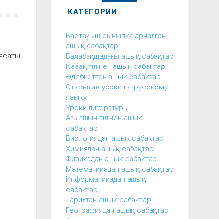
КАТЕГОРИИ
Бастауыш сыныпқа арналған
ашық сабақтар
аясаты
Балабақшадағы ашық сабақтар
Қазақ тілінен ашық сабақтар
Әдебиеттен ашық сабақтар
Открытие уроки по русскому
языку
Уроки литературы
Ағылшын тілінен ашық
сабақтар
Биологиядан ашық сабақтар
Химиядан ашық сабақтар
Физикадан ашық сабақтар
Математикадан ашық сабақтар
Информатикадан ашық
сабақтар
Тарихтан ашық сабақтар
Географиядан ашық сабақтар