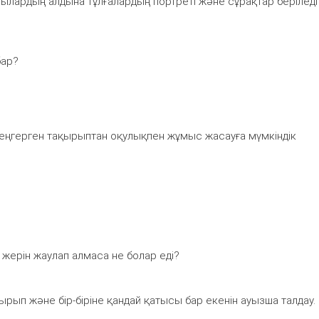
ушылардың алдына тұлғалардың портреті және сұрақтар беріледі
бар?
 меңгерген тақырыптан оқулықпен жұмыс жасауға мүмкіндік
 жерін жаулап алмаса не болар еді?
ырып және бір-біріне қандай қатысы бар екенін ауызша талдау.