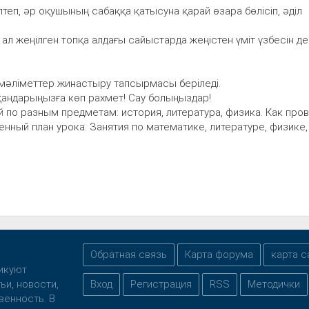
еп, әр оқушының сабаққа қатысуна қарай өзара бөлісіп, әділ
ал жеңілген топқа алдағы сайыстарда жеңістен үміт үзбесін де
әліметтер жинастыру тапсырмасы беріледі.
қандарыңызға көп рахмет! Сау болыңыздар!
й по разным предметам: история, литература, физика. Как про
нный план урока. Занятия по математике, литературе, физике,
Обратная связь
Карта форума
карта с
ликуют
ьи, новости,
Вход
Регистрация
RSS
Методички
венность. В