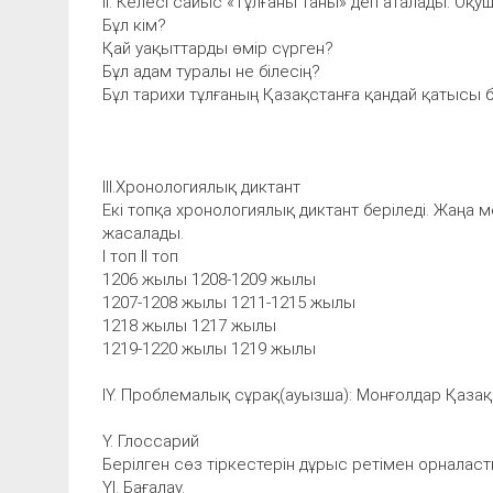
ІІ. Келесі сайыс «Тұлғаны таны» деп аталады. Оқ
Бұл кім?
Қай уақыттарды өмір сүрген?
Бұл адам туралы не білесің?
Бұл тарихи тұлғаның Қазақстанға қандай қатысы 
ІІІ.Хронологиялық диктант
Екі топқа хронологиялық диктант беріледі. Жаңа
жасалады.
І топ ІІ топ
1206 жылы 1208-1209 жылы
1207-1208 жылы 1211-1215 жылы
1218 жылы 1217 жылы
1219-1220 жылы 1219 жылы
ІҮ. Проблемалық сұрақ(ауызша): Монғолдар Қазақ
Ү. Глоссарий
Берілген сөз тіркестерін дұрыс ретімен орналаст
ҮІ. Бағалау.