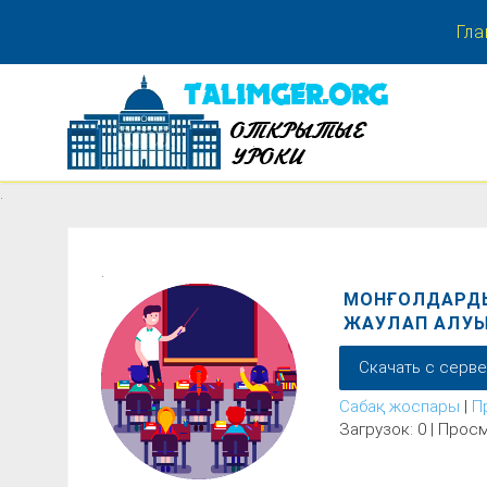
Гла
.
.
.
МОНҒОЛДАРДЫ
ЖАУЛАП АЛУЫ
Скачать с серв
Сабақ жоспары
|
П
Загрузок: 0 | Просм