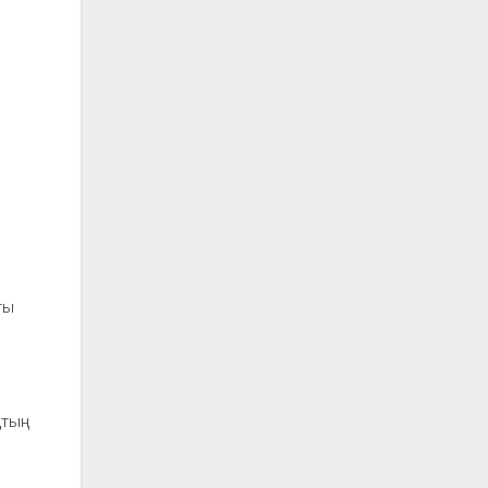
ты
ы
қтың