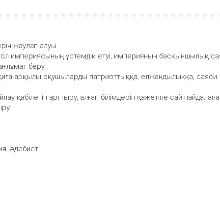
ін жаулап алуы.
нғол империясының үстемдік етуі, империяның басқыншылық с
ғлұмат беру.
оқиға арқылы оқушыларды патриоттыққа, елжандылыққа, саяси
у қабілетін арттыру, алған білімдерін қажетіне сай пайдалана
ру.
ия, әдебиет