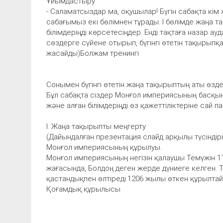
Ұйымдастыру
- Саламатсыздар ма, оқушылар! Бүгін сабақта кім 
сабағымыз екі бөлімнен тұрады. І бөлімде жаңа 
білімдеріңді көрсетесіңдер. Енді тақтаға назар а
сөздерге сүйене отырып, бүгінгі өтетін тақырып
жасайды)Болжам тренингі
Сонымен бүгінгі өтетін жаңа тақырыптың аты өзд
Бұл сабақта сіздер Монғол империясының басқ
және алған білімдеріңді өз қажеттіліктеріне сай п
І. Жаңа тақырыпты меңгерту
(Дайындалған презентация слайд арқылы түсіндірі
Монғол империясының құрылуы.
Монғол империясының негізін қалаушы Темүжін 1
жағасында, Болдоң деген жерде дүниеге келген. Т
қастандықпен өлтіреді.1206 жылы өткен құрылтай
Қоғамдық құрылысы