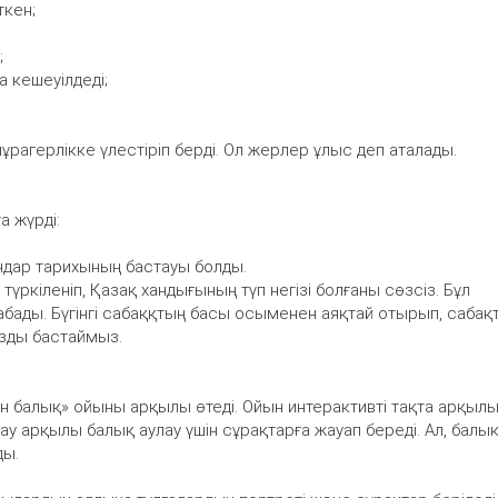
ткен;
;
 кешеуілдеді;
рагерлікке үлестіріп берді. Ол жерлер ұлыс деп аталады.
а жүрді:
ндар тарихының бастауы болды.
түркіленіп, Қазақ хандығының түп негізі болғаны сөзсіз. Бұл
бады. Бүгінгі сабаққтың басы осыменен аяқтай отырып, сабақ
зды бастаймыз.
ын балық» ойыны арқылы өтеді. Ойын интерактивті тақта арқыл
тау арқылы балық аулау үшін сұрақтарға жауап береді. Ал, балы
ды.