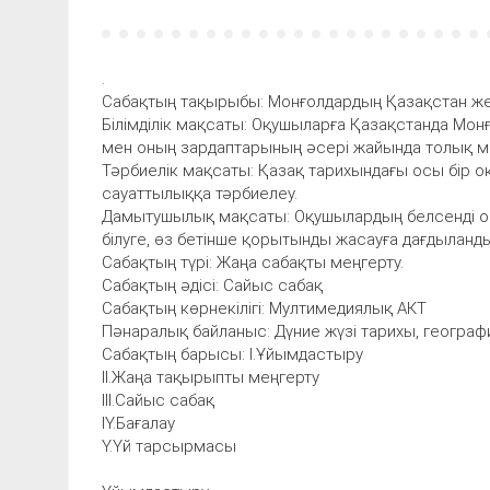
.
Сабақтың тақырыбы: Монғолдардың Қазақстан жер
Білімділік мақсаты: Оқушыларға Қазақстанда Мо
мен оның зардаптарының әсері жайында толық ма
Тәрбиелік мақсаты: Қазақ тарихындағы осы бір 
сауаттылыққа тәрбиелеу.
Дамытушылық мақсаты: Оқушылардың белсенді ойла
білуге, өз бетінше қорытынды жасауға дағдыланды
Сабақтың түрі: Жаңа сабақты меңгерту.
Сабақтың әдісі: Сайыс сабақ
Сабақтың көрнекілігі: Мултимедиялық АКТ
Пәнаралық байланыс: Дүние жүзі тарихы, географ
Сабақтың барысы: І.Ұйымдастыру
ІІ.Жаңа тақырыпты меңгерту
ІІІ.Сайыс сабақ
ІҮ.Бағалау
Ү.Үй тарсырмасы