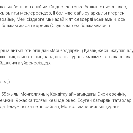
жоғын белгілеп алайық. Сіздер екі топқа бөлініп отырсыздар,
тақырыпты меңгерсеңдер, ІІ бөлімде сайысу арқылы игерген
ударайық. Мен сіздерге мынадай кілт сөздерді ұсынамын, осы
қа болжам жасап көрейік.(Оқушылар өз болжамдарын
еріңіз айтып отырғандай «Монғолдардың Қазақ жерін жаулап ал
ыншылық саясатының зардаптары туралы мәліметтер аласызда
айдалануға үйренесіздер.
леді)
155 жылы Монғолияның Кендітау аймағындағы Онон өзенінің
емүжін 9 жасқа толған кезінде әкесі Есугей батырды татарлар
да Темүжінді хан етіп сайлап, Монғол империясын құрады.