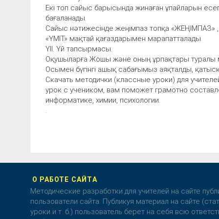
Екі топ сайыс барысында жинаған ұпайларын есепт
бағаланады.
Сайыс нәтижесінде жеңімпаз топқа «ЖЕҢІМПАЗ» , 
«ҮМІТ» мақтай қағаздарымен марапатталады.
ҮІІ. Үй тапсырмасы.
Оқушыларға Жошы және оның ұрпақтары туралы м
Осымен бүгінгі ашық сабағымыз аяқталды, қатыс
Скачать методички (классные уроки) для учителе
урок с учеником, вам поможет грамотно составле
информатике, химии, психологии.
.
О РАБОТЕ САЙТА
Методические разработки для учителей на сайте пуб
пользователи сайта. Публикуя материал на сайте (стат
уроки и т. б.) пользователь берет на себя всю ответст