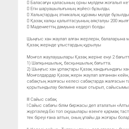
 Баласағұн қаласының орны мүлдем жоғалып ке
 Егін шаруашылығының жүйесі бұзылды;
 Халықтардың этникалық құрамы мүлде бұзылды
 Қазақ халқы қалыптасуының аяқталуы 200 жылға
 Мәдениеттің дамуына кедергі болды.
Шыңғыс хан жаулап алған жерлерін, балаларына мұ
Қазақ жерінде ұлыстардың құрылуы
Монғол жаулаушылары Қазақ жеріне енуі 2 бағытт
1) Шапқыншылық, басқыншылық бағытта;
2) Шыңғыс хан ұрпақтары Қазақ хандығындағы ха
Монғолдардар Қазақ жерін жаулап алғаннан кейін, 
сабақтың жалғасы келесі сабақтарда жалғасын та
қорытындылау бөліміне көше отырып, сайысымы
ІІІ Сайыс сабақ
І.Сайыс сабағы білім биржасы деп аталатын «Алт
жүргізіледі.Екі топ оқушылары өзенге қармақ тас
тек біреуі ғана алтын, оның ұпайы да жоғары бола