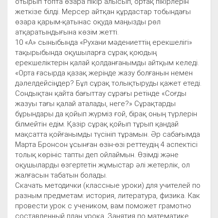
отырып топта өзара пікір алысып, ортақ пікірлерін
жеткізе білді. Мерсер айтқан құрдастар тобындағы
өзара қарым-қатынас оқуда маңызды рөл
атқаратындығына көзім жетті.
10 «А» сыныбында «Рухани мәдениеттің ерекшелігі»
тақырыбында оқушыларға сұрақ қоюдың
ерекшеліктерін қалай қолданғанымды айтқым келеді.
«Орта ғасырда қазақ жерінде жазу болғанын немен
дәлелдейсіңдер? Бұл сұрақ толықтыруды қажет етеді.
Сондықтан қайта бағыттау сұрағы ретінде «Соғды
жазуы тағы қалай аталады, неге?» Сұрақтарды
бұрындары да қойып жүрміз ғой, бірақ оның түрлерін
білмейтін едім. Қазір сұрақ қойып тұрып қандай
мақсатта қойғанымды түсініп тұрамын. Әр сабағымда
Марта Бронсон ұсынған өзін-өзі реттеудің 4 аспектісі
толық көрініс тапты деп ойлаймын. Өзімді және
оқушыларды өзгертетін жұмыстар әлі жетерлік, ол
жалғасын табатын болады.
Скачать методички (классные уроки) для учителей по
разным предметам: история, литература, физика. Как
провести урок с учеником, вам поможет грамотно
составленный план урока. Занятия по математике,