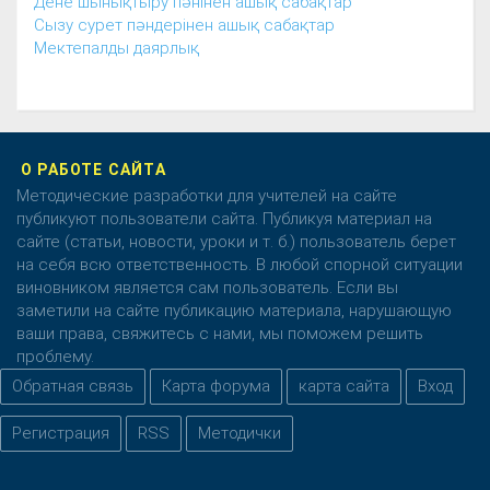
Дене шынықтыру пәнінен ашық сабақтар
Сызу сурет пәндерінен ашық сабақтар
Мектепалды даярлық
О РАБОТЕ САЙТА
Методические разработки для учителей на сайте
публикуют пользователи сайта. Публикуя материал на
сайте (статьи, новости, уроки и т. б.) пользователь берет
на себя всю ответственность. В любой спорной ситуации
виновником является сам пользователь. Если вы
заметили на сайте публикацию материала, нарушающую
ваши права, свяжитесь с нами, мы поможем решить
проблему.
Обратная связь
Карта форума
карта сайта
Вход
Регистрация
RSS
Методички