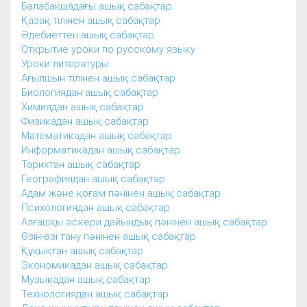
Балабақшадағы ашық сабақтар
Қазақ тілінен ашық сабақтар
Әдебиеттен ашық сабақтар
Открытие уроки по русскому языку
Уроки литературы
Ағылшын тілінен ашық сабақтар
Биологиядан ашық сабақтар
Химиядан ашық сабақтар
Физикадан ашық сабақтар
Математикадан ашық сабақтар
Информатикадан ашық сабақтар
Тарихтан ашық сабақтар
Географиядан ашық сабақтар
Адам және қоғам пәнінен ашық сабақтар
Психологиядан ашық сабақтар
Алғашқы әскери дайындық пәнінен ашық сабақтар
Өзін-өзі тану пәнінен ашық сабақтар
Құқықтан ашық сабақтар
Экономикадан ашық сабақтар
Музыкадан ашық сабақтар
Технологиядан ашық сабақтар