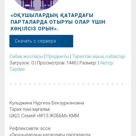
«ОҚУШЫЛАРДЫҢ ҚАТАРДАҒЫ
ПАРТАЛАРДА ОТЫРУЫ ОЛАР ҮШІН
КӨҢІЛСІЗ ОРЫН».
Скачать с сервера
Сабақ жоспары
|
Предметы
|
Тарихтан ашық сабақтар
Загрузок: 0 | Просмотров: 1446 | Размер: |
Автор:
Тәрбие
.
Кульджина Нургиза Бекзуркановна
Тарих пәні мұғалімі
ШҚО, Семей «№13 ЖОББМ» КММ
Рефлексивтік эссе
«Оқушылардың қатардағы парталарда