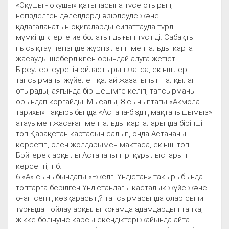
«Оқушы - оқушы» қатынасына түсе отырып,
негізделген дәлелдерді әзірлеуде және
қадағаланатын оқиғаларды сипаттауда түрлі
мүмкіндіктерге ие болатындығын түсінді. Сабақты
пысықтау негізінде жүргізілетін ментальды карта
жасауды шеберлікпен орындай алуға жетісті.
Біреулері суретін ойластырып жатса, екіншілері
тапсырманы жүйелеп қалай жазатынын талқылап
отырады, аяғында бір шешімге келіп, тапсырманы
орындап қорғайды. Мысалы, 8 сыныптағы «Ақмола
тарихы» тақырыбында «Астана-біздің мақтанышымыз»
атауымен жасаған ментальды карталарында бірінші
топ Қазақстан картасын салып, онда Астананы
көрсетіп, өлең жолдарымен мақтаса, екінші топ
Бәйтерек арқылы Астананың ірі құрылыстарын
көрсетті, т.б.
6 «А» сыныбындағы «Ежелгі Үндістан» тақырыбында
топтарға берілген Үндістандағы касталық жүйе және
оған сенің көзқарасың? тапсырмасында олар сыни
тұрғыдан ойлау арқылы қоғамда адамдардың тапқа,
жікке бөлінуіне қарсы екендіктері жайында айта