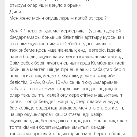
отыруы олар үшін көңілсіз орын»
Дьюи
Мен және менің оқушыларым қалай өзгерді?
Мен ҚР педагог қызметкерлерінің ІІІ (үшінші) деңгей
бағдарламасы бойынша біліктілігін арттыру курсынан
өткеніме қуаныштымын. Себебі педагогикалық
тәжірибеме қосымша жаңалық енді, өзгеріс, ізденіс
пайда болды, оқушыларға деген көзқарасым өзгерді.
Өзім сабақ беріп жүрген сыныптарда Кембридж тәсілі
бойынша мектеп ішінде бірнеше ашық сабақтар беріп,
педагогикалық кеңесте мұғалімдермен тәжірибе
бөлістім. 6 «А», 8 «А», 10 «А» сынып оқушыларымен
сабақта топтық жұмыстарды жиі қолданғандықтан
олар тақырыпты қалай оқу керектігіне машықтанып
қалды. Топқа бөлудегі жаңа әдістер оларға ұнайды,
бас кезінде өздері қалағандарымен отырғысы келіп,
нашар оқушылардан қашқақтаған еді, қазір
оқушылардың белсенділігі артқандығы соншалық олар
топта кіммен болатындығын ұмытып, қандай
тапсырма орындайтындықтарына мән беретін болды.