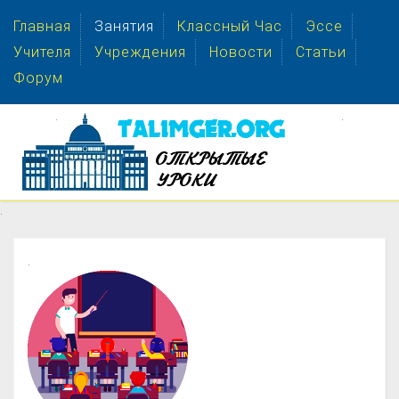
Главная
Занятия
Классный Час
Эссе
Учителя
Учреждения
Новости
Статьи
Форум
.
.
.
.