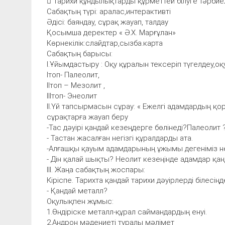
 Тарихи құндылықтарды құрметтей білуге тәрбие
Сабақтың түрі: аралас,интерактивті
Әдісі: баяндау, сұрақ жауап, талдау
Қосымша деректер « Ә.Х. Марғұлан»
Көрнекілік:слайдтар,сызба.карта
Сабақтың барысы:
І.Ұйымдастыру : Оқу құралын тексеріп түгелдеу,о
Ітоп- Палеолит,
ІІтоп – Мезолит ,
ІІІтоп- Энеолит
ІІ.Үй тапсырмасын сұрау: « Ежелгі адамдардың қор
сұрақтарға жауап беру
-Тас дәуірі қандай кезеңдерге бөлінеді?Палеолит 
- Тастан жасалған негізгі құралдарды ата.
-Алғашқы қауым адамдарының ұжымы дегеніміз н
- Дін қалай шықты? Неолит кезеңінде адамдар қа
ІІІ. Жаңа сабақтың жоспары:
Кіріспе. Тарихта қандай тарихи дәуірлерді білесің
- Қандай металл?
Оқулықпен жұмыс:
1.Өндіріске металл-құрал саймандардың енуі.
2.Андрон мәдениеті туралы мәлімет