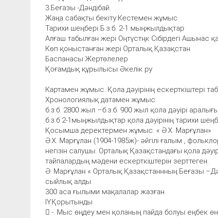
3.Беғазы -Дәндібай.
Жаңа сабақты бекіту:Кестемен жұмыс
Тарихи шеңбері Б.з.б. 2-1 мыңжылдықтар
Алғаш табылған жері Оңтүстңк Сібірдегі Ашынас 
Көп қоныстанған жері Орталық Қазақстан
Баспанасы Жертөлелер
Қоғамдық құрылысы Әкелік ру
Картамен жұмыс. Қола дәуірінің ескерткіштері та
Хронологиялық датамен жұмыс.
б.з.б. 2800 жыл –б.з.б. 900 жыл қола дәуірі аралығ
б.з.б 2-1мыңжылдықтар қола дәуірінің тарихи шеңб
Қосымша деректермен жұмыс: « Ә.Х. Марғұлан»
Ә.Х. Марғұлан (1904-1985ж)- әйгілі ғалым , фольк
негізін салушы. Орталық Қазақстандағы қола дәуі
тайпалардың мәдени ескерткіштерін зерттеген.
Ә. Марғұлан « Орталық Қазақстаннның Беғазы –Дә
сыйлық алды.
300 аса ғылыми мақалалар жазған.
ІҮ.Қорытынды
 -. Мыс өңдеу мен қоланың пайда болуы еңбек өн