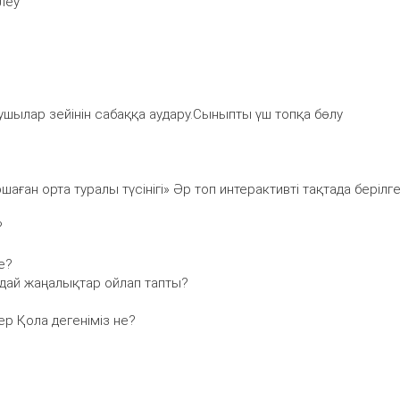
леу
қушылар зейінін сабаққа аудару.Сыныпты үш топқа бөлу
шаған орта туралы түсінігі» Әр топ интерактивті тақтада берілг
?
е?
ндай жаңалықтар ойлап тапты?
дер Қола дегеніміз не?