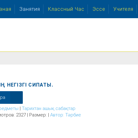
вная
Занятия
Классный Час
Эссе
Учителя
ІҢ НЕГІЗГІ СИПАТЫ.
ера
редметы
|
Тарихтан ашық сабақтар
отров: 2327 | Размер: |
Автор: Тәрбие