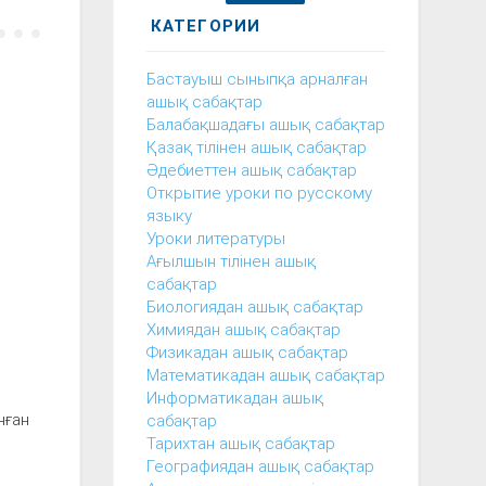
КАТЕГОРИИ
Бастауыш сыныпқа арналған
ашық сабақтар
Балабақшадағы ашық сабақтар
Қазақ тілінен ашық сабақтар
Әдебиеттен ашық сабақтар
Открытие уроки по русскому
языку
Уроки литературы
Ағылшын тілінен ашық
сабақтар
Биологиядан ашық сабақтар
Химиядан ашық сабақтар
Физикадан ашық сабақтар
Математикадан ашық сабақтар
Информатикадан ашық
нған
сабақтар
Тарихтан ашық сабақтар
Географиядан ашық сабақтар