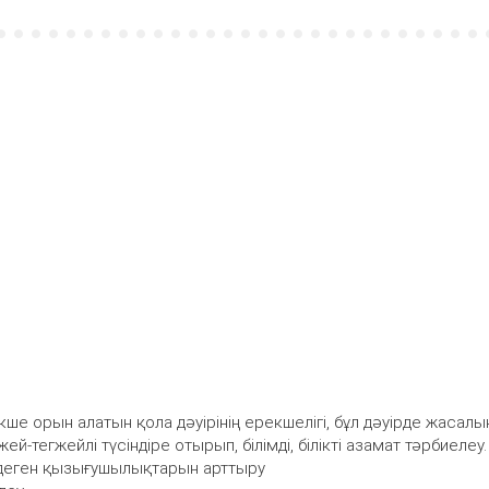
е орын алатын қола дәуірінің ерекшелігі, бұл дәуірде жасалы
-тегжейлі түсіндіре отырып, білімді, білікті азамат тәрбиелеу.
ге деген қызығушылықтарын арттыру