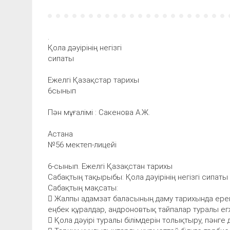
.
Қола дәуірінің негізгі
сипаты
Ежелгі Қазақстар тарихы
6сынып
Пән мұғалімі : Сакенова А.Ж.
Астана
№56 мектеп-лицейі
6-сынып. Ежелгі Қазақстан тарихы
Сабақтың тақырыбы: Қола дәуірінің негізгі сипаты
Сабақтың мақсаты:
 Жалпы адамзат баласының даму тарихында ерекш
еңбек құралдар, андроновтық тайпалар туралы егжей
 Қола дәуірі туралы білімдерін толықтыру, пән