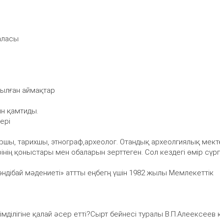
қаласы
былған аймақтар
ын қамтиды.
ері
лоршы, тарихшы, этнограф,археолог. Отандық археолгиялық мект
рінің қоныстары мен обаларын зерттеген. Сол кездегі өмір сүр
ндібай мәдениеті» аттты еңбегң үшін 1982 жылы Мемлекеттік
імділігіне қалай әсер етті?Сырт бейнесі туралы В.П.Алеексеев 