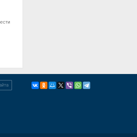
вести
айта