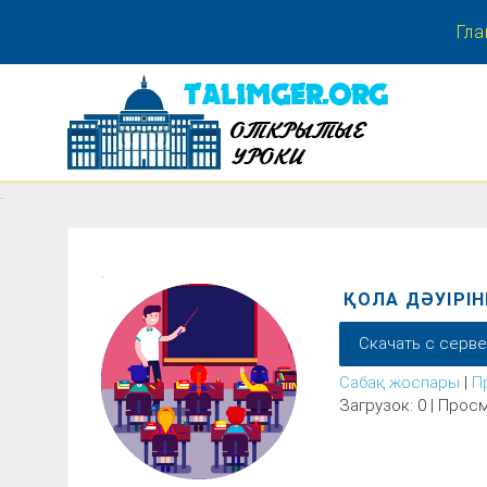
Гла
.
.
.
ҚОЛА ДӘУІРІН
Скачать с серв
Сабақ жоспары
|
П
Загрузок: 0 | Просм