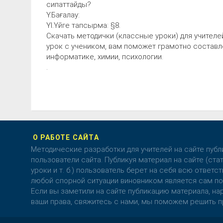
сипаттайды?
Ү.Бағалау:
ҮІ.Үйге тапсырма: §8.
Скачать методички (классные уроки) для учителе
урок с учеником, вам поможет грамотно составле
информатике, химии, психологии.
.
О РАБОТЕ САЙТА
Методические разработки для учителей на сайте пуб
пользователи сайта. Публикуя материал на сайте (стат
уроки и т. б.) пользователь берет на себя всю ответст
любой спорной ситуации виновником является сам по
Если вы заметили на сайте публикацию материала, 
ваши права, свяжитесь с нами, мы поможем решить п