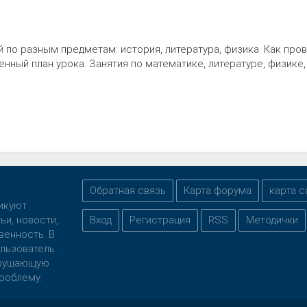
й по разным предметам: история, литература, физика. Как про
нный план урока. Занятия по математике, литературе, физике,
Обратная связь
Карта форума
карта с
ликуют
ьи, новости,
Вход
Регистрация
RSS
Методички
венность. В
льзователь.
нарушающую
роблему.