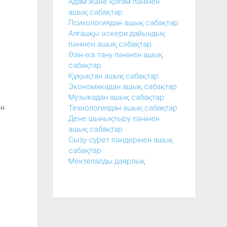
Адам және қоғам пәнінен
ашық сабақтар
Психологиядан ашық сабақтар
Алғашқы әскери дайындық
пәнінен ашық сабақтар
Өзін-өзі тану пәнінен ашық
сабақтар
Құқықтан ашық сабақтар
Экономикадан ашық сабақтар
Музыкадан ашық сабақтар
ен
Технологиядан ашық сабақтар
Дене шынықтыру пәнінен
ашық сабақтар
Сызу сурет пәндерінен ашық
сабақтар
Мектепалды даярлық