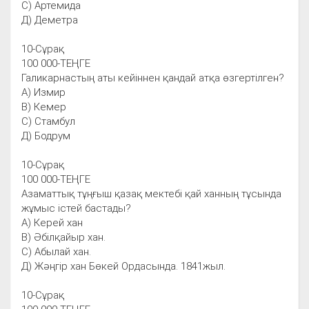
С) Артемида
Д) Деметра
10-Сұрақ
100 000-ТЕҢГЕ
Галикарнастың аты кейіннен қандай атқа өзгертілген?
А) Измир
В) Кемер
С) Стамбул
Д) Бодрум
10-Сұрақ
100 000-ТЕҢГЕ
Азаматтық тұңғыш қазақ мектебі қай ханның тұсында
жұмыс істей бастады?
А) Керей хан
В) Әбілқайыр хан.
С) Абылай хан.
Д) Жәңгір хан Бөкей Ордасында. 1841жыл.
10-Сұрақ