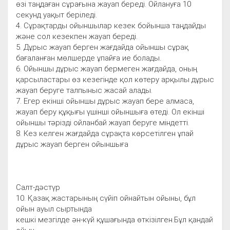
өзі таңдаған сұрағына жауап береді. Ойлануға 10
секунд уақыт беріледі.
4. Сұрақтарды ойыншылар кезек бойынша таңдайды
және сол кезекпен жауап береді.
5. Дұрыс жауап берген жағдайда ойыншы сұрақ
бағаланған мөлшерде ұпайға ие болады.
6. Ойыншы дұрыс жауап бермеген жағдайда, оның
қарсыластары өз кезегінде қол көтеру арқылы дұрыс
жауап беруге талпыныс жасай алады.
7. Егер екінші ойыншы дұрыс жауап бере алмаса,
жауап беру құқығы үшінші ойыншыға өтеді. Ол екінші
ойыншы тәрізді ойланбай жауап беруге міндетті.
8. Кез келген жағдайда сұрақта көрсетілген ұпай
дұрыс жауап берген ойыншыға
Cалт-дәстүр
10. Қазақ жастарының сүйіп ойнайтын ойыны, бұл
ойын ауыл сыртында
кешкі мезгілде ән-күй құшағында өткізілген.Бұл қандай