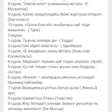
8-сұрақ. “Оянған өлке” романының авторы.- (Ғ.
Мүсірепов)
9-сұрақ. Қазақ хандығындағы билік жүргізуші аппарат-
(Хан кеңесі)
10-сұрақ. «Орхон-Енисей» жазбалары қай тілде
жазылған - ( Түрік)
2-оқушы.
1-сұрақ. Тұңғыш әлемдік дін - ( Будда)
2-сұрақ Киіз үйдегі киім ілгіш - ( Адалбақан)
3-сұрақ. «Б алқадиша» әнінің авторы (Ақан сері
Қорамсаұлы)
4-сұрақ. Мәдениет термині қай тілден алынған -(Араб)
5-сұрақ. Қытай тілінде «тянь» ұғымы нені білдіреді -
(Аспан)
6-сұрақ «Жәннат – аналардың аяғының астында!»
Мұхамед пайғамбар
7-сұрақ Францияның ұлттық батыр қызы.( Жанна Д
арк)
8-сұрақ Шахматтың Отаны (Үндістан)
9-сұрақ Жер бетіндегі әлемдік билікке ұмтылған ең
алғашқы мемлекет (Еж Мысыр)