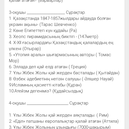
қалай атаған? (Варварлар)
3-оқушы ______________________ Сұрақтар.
1. Қазақстанда 1847-1857жылдары айдауда болған
украин ақыны- (Тарас Шевченко)
2. Көне Египеттегі күн құдайы (Ра)
3. Хеопс пирамидасының биіктігі - (147метр)
4. X-XII ғасырлардағы Қазақстандық қалалардың ең
үлкені (Отырар)
5. «Утопия аралы» шығармасының авторы ( Томас
Мор)
6. Эллада деп қай елді атаған ( Греция)
7. Ұлы Жібек Жолы қай жерден басталады ( Қытайдан)
8. Өзбек әдебиетінің негізін салушы ( Әлішер Науай)
9.Исламның қасиетті кітабы (Құран)
10.Атейзм дегеніміз? (Құдайсыздық)
4-оқушы ________________________ Сұрақтар
1. Ұлы Жібек Жолы қай жерден аяқталады. ( Рим)
2. «Еділ» патшаны европалықтар қалай атаған (Аттила)
3. Ұлы Жібек Жолының ұзындығы (7000-шақырым)