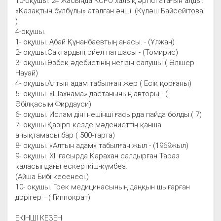
10-оқушы. 24 жасында КСРО халық әртісі атағын алды.
«Қазақтың бұлбұлы» аталған әнші. (Күләш Байсейітова
)
4-оқушы.
1- оқушы. Абай Құнанбаевтың анасы. - (Ұлжан)
2- оқушы.Сақтардың әйел патшасы - (Томирис)
3- оқушы.Өзбек әдебиетінің негізін салушы ( Әлішер
Науай)
4- оқушы.Алтын адам табылған жер ( Есік қорғаны)
5- оқушы. «Шахнама» дастанының авторы - (
Әбілқасым Фирдауси)
6- оқушы. Ислам діні нешінші ғасырда пайда болды.( 7)
7- оқушы.Қазіргі кезде мәдениеттің қанша
анықтамасы бар ( 500-тарта)
8- оқушы. «Алтын адам» табылған жыл - (1969жыл)
9- оқушы. ХІІ ғасырда Қарахан салдырған Тараз
қаласындағы ескерткіш-күмбез.
(Айша Бибі кесенесі.)
10- оқушы. Грек медицинасының даңқын шығарған
дәрігер –( Гиппократ)
ЕКІНШІ КЕЗЕҢ