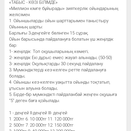
«ТАБЫС - КӨЗІ БІЛІМДЕ»
«Миллион кімге бұйырады» зияткерлік ойындарының
желісімен.
1. Ойыншыларды ойын шарттарымен таныстыру
Ойынның шарты:
Барлығы 3-деңгейге бөлінген 15 сұрақ.
Ойын барысында пайдалануға болатын үш жеңілдік
бар:
1- жеңілдік: Топ оқушыларының көмегі;
2- жеңілдік Екі дұрыс емес жауап алынады; (50-50)
3- жеңілдік Оқулықтарды 30 секунд пайдалану.
3. Мүмкіндіктерді кез-келген ретте пайдалануға
болады;
4. Ойыншы кез-келген уақытта ойынды тоқтатып,
ұтысын алуына болады;
5. Бірде-бір мүмкіндікті пайдаланбай жеңген оқушыға
“5” деген баға қойылады.
1 - деңгей II-деңгей III- деңгей
1. 200тг 6. 10 000тг 11. 120 000тг
2. 500тг 7. 20 000тг 12. 150 000тг