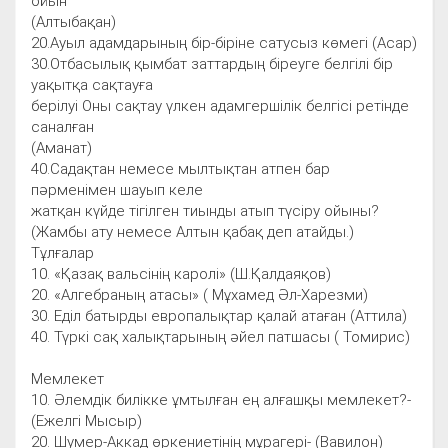
ойын
(Алтыбақан)
20.Ауыл адамдарының бір-біріне сатусыз көмегі (Асар)
30.Отбасылық қымбат заттардың біреуге белгілі бір
уақытқа сақтауға
берілуі Оны сақтау үлкен адамгершілік белгісі ретінде
саналған
(Аманат)
40.Садақтан немесе мылтықтан атпен бар
пәрменімен шауып келе
жатқан күйде тігілген тиынды атып түсіру ойыны?
(Жамбы ату немесе Алтын қабақ деп атайды.)
Тұлғалар
10. «Қазақ вальсінің каролі» (Ш.Қалдаяқов)
20. «Алгебраның атасы» ( Мұхамед Әл-Харезми)
30. Еділ батырды европалықтар қалай атаған (Аттила)
40. Түркі сақ халықтарының әйел патшасы ( Томирис)
Мемлекет
10. Әлемдік билікке ұмтылған ең алғашқы мемлекет?-
(Ежелгі Мысыр)
20. Шумер-Аккад өркениетінің мұрагері- (Вавилон)