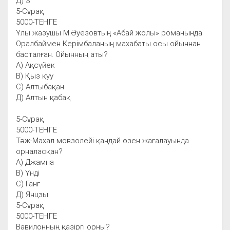
Д) 3
5-Сұрақ
5000-ТЕҢГЕ
Ұлы жазушы М.Әуезовтың «Абай жолы» романында
Оралбаймен Керімбаланың махабаты осы ойыннан
басталған. Ойынның аты?
А) Ақсүйек
В) Қыз қуу
С) Алтыбақан
Д) Алтын қабақ
5-Сұрақ
5000-ТЕҢГЕ
Тәж-Махал мовзолейі қандай өзен жағалауында
орналасқан?
А) Джамна
В) Үнді
С) Ганг
Д) Янцзы
5-Сұрақ
5000-ТЕҢГЕ
Вавилонның қазіргі орны?