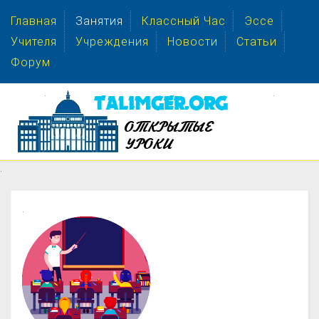
Главная
Занятия
Классный Час
Эссе
Учителя
Учреждения
Новости
Статьи
Форум
.
.
.
.