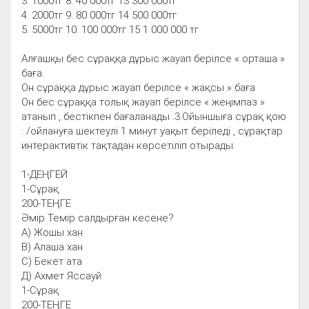
3. 1000тг 8. 40 000тг 13 300 000тг
4. 2000тг 9. 80 000тг 14 500 000тг
5. 5000тг 10. 100 000тг 15 1 000 000 тг
Алғашқы бес сұраққа дұрыс жауап берілсе « орташа »
баға.
Он сұраққа дұрыс жауап берілсе « жақсы » баға
Он бес сұраққа толық жауап берілсе « жеңімпаз »
атанып , бестікпен бағаланады .3.Ойыншыға сұрақ қою
: /ойлануға шектеулі 1 минут уақыт беріледі , сұрақтар
интерактивтік тақтадан көрсетіліп отырады.
1-ДЕҢГЕЙ
1-Сұрақ
200-ТЕҢГЕ
Әмір Темір салдырған кесене?
А) Жошы хан
В) Алаша хан
С) Бекет ата
Д) Ахмет Яссауй
1-Сұрақ
200-ТЕҢГЕ