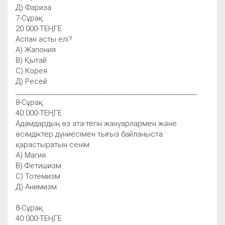
Д) Фариза
7-Сұрақ
20 000-ТЕҢГЕ
Аспан асты елі?
А) Жапония
В) Қытай
С) Корея
Д) Ресей
____________________________________________________________
8-Сұрақ
40 000-ТЕҢГЕ
Адамдардың өз ата-тегін жануарлармен және
өсімдіктер дүниесімен тығыз байланыста
қарастыратын сенім
А) Магия
В) Фетишизм
С) Тотемизм
Д) Анимизм
8-Cұрақ
40 000-ТЕҢГЕ