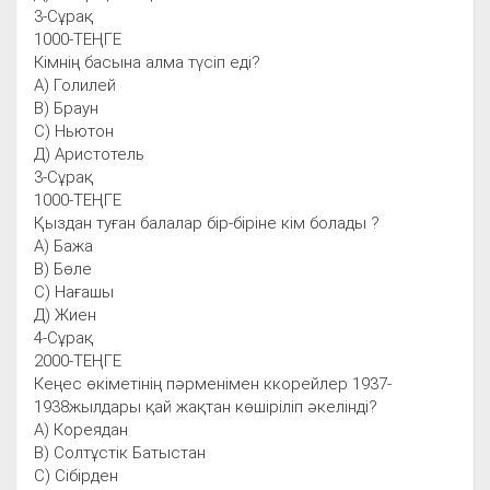
3-Сұрақ
1000-ТЕҢГЕ
Кімнің басына алма түсіп еді?
А) Голилей
В) Браун
С) Ньютон
Д) Аристотель
3-Сұрақ
1000-ТЕҢГЕ
Қыздан туған балалар бір-біріне кім болады ?
А) Бажа
В) Бөле
С) Нағашы
Д) Жиен
4-Сұрақ
2000-ТЕҢГЕ
Кеңес өкіметінің пәрменімен ккорейлер 1937-
1938жылдары қай жақтан көшіріліп әкелінді?
А) Кореядан
В) Солтұстік Батыстан
С) Сібірден