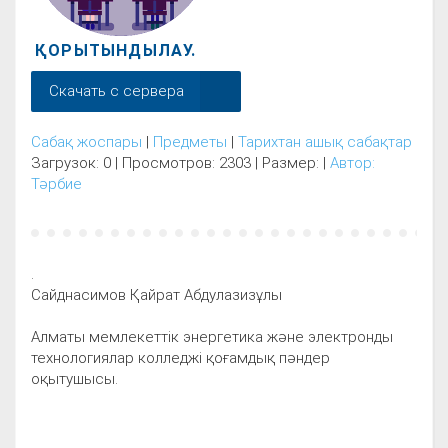
ҚОРЫТЫНДЫЛАУ.
Скачать с сервера
Сабақ жоспары
|
Предметы
|
Тарихтан ашық сабақтар
Загрузок: 0 | Просмотров: 2303 | Размер: |
Автор:
Тәрбие
.
Сайднасимов Қайрат Абдулазизұлы
Алматы мемлекеттік энергетика және электронды
технологиялар колледжі қоғамдық пәндер
оқытушысы.