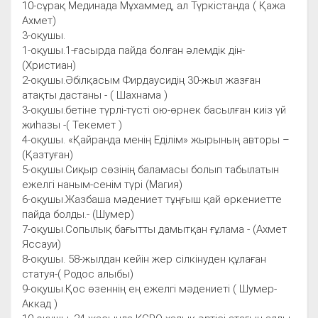
10-сұрақ Мединада Мұхаммед, ал Түркістанда ( Қажа
Ахмет)
3-оқушы.
1-оқушы.1-ғасырда пайда болған әлемдік дін-
(Христиан)
2-оқушы.Әбілқасым Фирдаусидің 30-жыл жазған
атақты дастаны - ( Шахнама )
3-оқушы.бетіне түрлі-түсті ою-өрнек басылған киіз үй
жиһазы -( Текемет )
4-оқушы. «Қайранда менің Еділім» жырының авторы –
(Қазтуған)
5-оқушы.Сиқыр сөзінің баламасы болып табылатын
ежелгі наным-сенім түрі (Магия)
6-оқушы.Жазбаша мәдениет тұңғыш қай өркениетте
пайда болды.- (Шумер)
7-оқушы.Сопылық бағытты дамытқан ғұлама - (Ахмет
Яссауи)
8-оқушы. 58-жылдан кейін жер сілкінуден құлаған
статуя-( Родос алыбы)
9-оқушы.Қос өзеннің ең ежелгі мәдениеті ( Шумер-
Аккад )