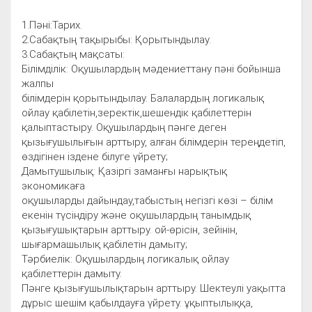
1.Пәні:Тарих.
2.Сабақтың тақырыбы: Қорытындылау.
3.Сабақтың мақсаты:
Білімділік: Оқушылардың мәдениеттану пәні бойынша
жалпы
білімдерін қорытындылау. Балалардың логикалық
ойлау қабілетін,зеректік,шешендік қабілеттерін
қалыптастыру. Оқушылардың пәнге деген
қызығушылығын арттыру, алған білімдерін тереңдетіп,
өздігінен іздене білуге үйрету;
Дамытушылық: Қазіргі заманғы нарықтық
экономикаға
оқушыларды дайындау,табыстың негізгі көзі – білім
екенін түсіндіру және оқушылардың танымдық
қызығушықтарын арттыру. ой-өрісін, зейінін,
шығармашылық қабілетін дамыту;
Тәрбиелік: Оқушылардың логикалық ойлау
қабілеттерін дамыту.
Пәнге қызығушылықтарын арттыру. Шектеулі уақытта
дұрыс шешім қабылдауға үйрету. ұқыптылыққа,