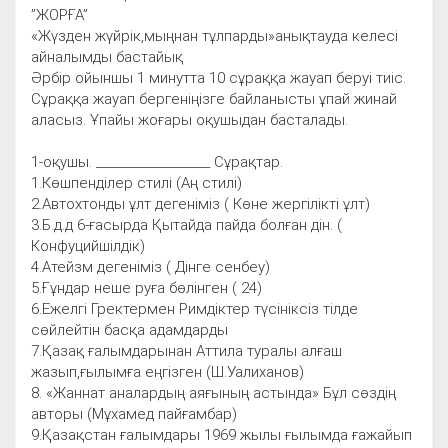
”ЖОРҒА”
«Жүзден жүйрік,мыңнан тұлпарды»анықтауда келесі
айналымды бастайық
Әрбір ойыншы 1 минутта 10 сұраққа жауап беруі тиіс.
Сұраққа жауап бергеніңізге байланысты ұпай жинай
аласыз. Ұпайы жоғары оқушыдан басталады.
1-оқушы. ___________________ Сұрақтар.
1.Көшпенділер стилі (Аң стилі)
2.Автохтонды ұлт дегеніміз ( Көне жергілікті ұлт)
3.Б.д.д 6-ғасырда Қытайда пайда болған дін. (
Конфуцийшілдік)
4.Атейзм дегеніміз ( Дінге сенбеу)
5.Ғұндар неше руға бөлінген ( 24)
6.Ежелгі Гректермен Римдіктер түсініксіз тілде
сөйлейтін басқа адамдарды
7.Қазақ ғалымдарынан Аттила туралы алғаш
жазып,ғылымға еңгізген (Ш.Уалиханов)
8. «Жаннат аналардың аяғының астында» Бұл сөздің
авторы (Мұхамед пайғамбар)
9.Қазақстан ғалымдары 1969 жылы ғылымда ғажайып