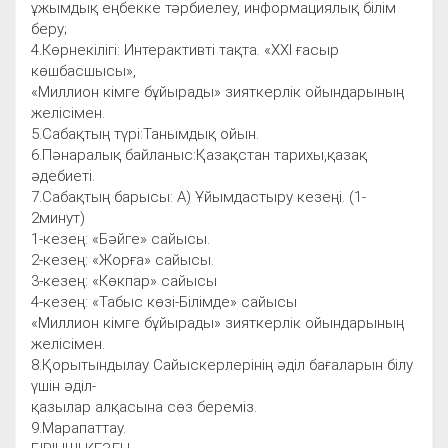
ұжымдық еңбекке тәрбиелеу, информациялық білім
беру;
4.Көрнекілігі: Интерактивті тақта. «ХХІ ғасыр
көшбасшысы»,
«Миллион кімге бұйырады» зияткерлік ойындарының
желісімен.
5.Сабақтың түрі:Танымдық ойын.
6.Пәнаралық байланыс:Қазақстан тарихы,қазақ
әдебиеті.
7.Сабақтың барысы: А) Ұйымдастыру кезеңі. (1-
2минут)
1-кезең: «Бәйге» сайысы.
2-кезең: «Жорға» сайысы.
3-кезең: «Көкпар» сайысы
4-кезең: «Табыс көзі-Білімде» сайысы
«Миллион кімге бұйырады» зияткерлік ойындарының
желісімен.
8.Қорытындылау Сайыскерлерінің әділ бағаларын білу
үшін әділ-
қазылар алқасына сөз береміз.
9.Марапаттау.