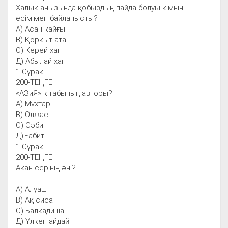
Халық аңызында қобыздың пайда болуы кімнің
есімімен байланысты?
А) Асан қайғы
В) Қорқыт-ата
С) Керей хан
Д) Абылай хан
1-Сұрақ
200-ТЕҢГЕ
«АЗиЯ» кітабының авторы?
А) Мұхтар
В) Олжас
С) Сәбит
Д) Ғабит
1-Сұрақ
200-ТЕҢГЕ
Ақан серінің әні?
А) Алуаш
В) Ақ сиса
С) Балқадиша
Д) Үлкен айдай