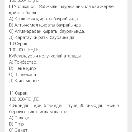
100 000-ТЕҢГЕ
Ш.Уәлиханов 1865жылы наурыз айында қай жерде
қайтыс болды.
А) Қашқария қыраты баурайында.
В) Алтынемел қыраты баурайында.
С) Алма-арасан қыраты баурайында.
Д) Қаратау қыраты баурайында
10-Сұрақ
100 000-ТЕҢГЕ
Күйеудің ұрын келуі қалай аталады.
А) Тойбастар.
В) Неке қияр
С) Шілдехана
Д) Қынаменде.
11-Сұрақ
120 000-ТЕҢГЕ
40-қойдан 1 қой, 5 түйеден 1 түйе, 30 сиырдан 1-сиыр
берілуге тиісті ислам шарты.
А) Садақа
В) Пітір
С) Зекет