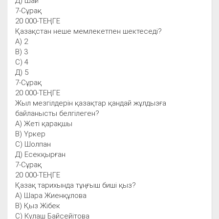
Д) Шай
7-Сұрақ
20 000-ТЕҢГЕ
Қазақстан неше мемлекетпен шектеседі?
А) 2
В) 3
С) 4
Д) 5
7-Сұрақ
20 000-ТЕҢГЕ
Жыл мезгілдерін қазақтар қандай жұлдызға
байланысты белгілеген?
А) Жеті қарақшы
В) Үркер
С) Шолпан
Д) Есекқырған
7-Сұрақ
20 000-ТЕҢГЕ
Қазақ тарихында тұңғыш биші қыз?
А) Шара Жиенқұлова
В) Қыз Жібек
С) Күлаш Байсейітова