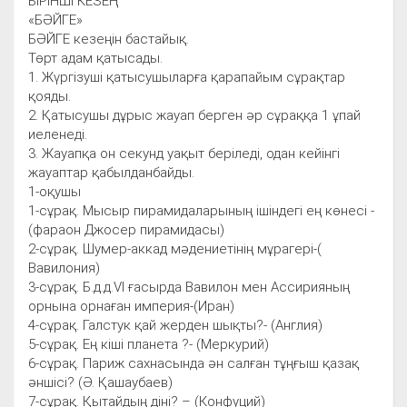
БІРІНШІ КЕЗЕҢ
«БӘЙГЕ»
БӘЙГЕ кезеңін бастайық.
Төрт адам қатысады.
1. Жүргізуші қатысушыларға қарапайым сұрақтар
қояды.
2. Қатысушы дұрыс жауап берген әр сұраққа 1 ұпай
иеленеді.
3. Жауапқа он секунд уақыт беріледі, одан кейінгі
жауаптар қабылданбайды.
1-оқушы
1-сұрақ. Мысыр пирамидаларының ішіндегі ең көнесі -
(фараон Джосер пирамидасы)
2-сұрақ. Шумер-аккад мәдениетінің мұрагері-(
Вавилония)
3-сұрақ. Б.д.д.VI ғасырда Вавилон мен Ассирияның
орнына орнаған империя-(Иран)
4-сұрақ. Галстук қай жерден шықты?- (Англия)
5-сұрақ. Ең кіші планета ?- (Меркурий)
6-сұрақ. Париж сахнасында ән салған тұңғыш қазақ
әншісі? (Ә. Қашаубаев)
7-сұрақ. Қытайдың діні? – (Конфуций)