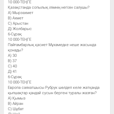
10 000-ТЕҢГЕ
Қазақстанда сопылық ілімнің негізін салушы?
А) Мырзахмет
В) Ахмет
С) Арыстан
Д) Жолбарыс
6-Сұрақ
10 000-ТЕҢГЕ
Пайғамбарлық қасиет Мұхамедке неше жасында
қонады?
А) 30
В) 37
С) 40
Д) 41
6-Сұрақ
10 000-ТЕҢГЕ
Европа саяхатшысы Рубрук шөлдеп келе жатқанда
қыпшақтар қандай сусын бергені туралы жазған?
А) Қымыз
В) Айран
С) Шұбат