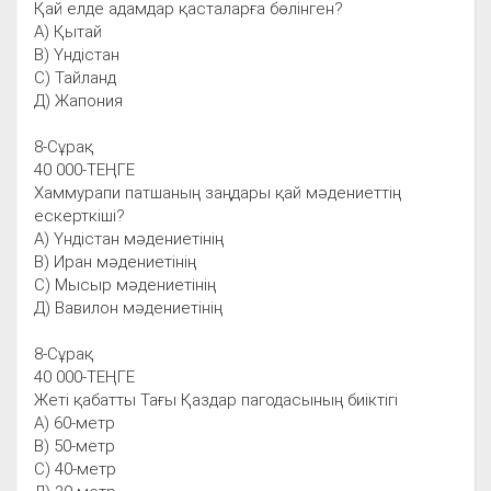
Қай елде адамдар қасталарға бөлінген?
А) Қытай
В) Үндістан
С) Тайланд
Д) Жапония
8-Cұрақ
40 000-ТЕҢГЕ
Хаммурапи патшаның заңдары қай мәдениеттің
ескерткіші?
А) Үндістан мәдениетінің
В) Иран мәдениетінің
С) Мысыр мәдениетінің
Д) Вавилон мәдениетінің
8-Cұрақ
40 000-ТЕҢГЕ
Жеті қабатты Тағы Қаздар пагодасының биіктігі
А) 60-метр
В) 50-метр
С) 40-метр