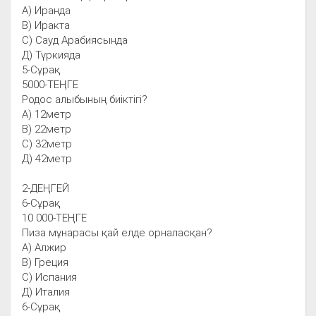
А) Иранда
В) Иракта
С) Сауд Арабиясында
Д) Түркияда
5-Сұрақ
5000-ТЕҢГЕ
Родос алыбының биіктігі?
А) 12метр
В) 22метр
С) 32метр
Д) 42метр
2-ДЕҢГЕЙ
6-Сұрақ
10 000-ТЕҢГЕ
Пиза мұнарасы қай елде орналасқан?
А) Алжир
В) Греция
С) Испания
Д) Италия
6-Сұрақ