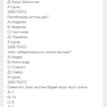
Д) Қиыр Шығыстан
4-Сұрақ
2000-ТЕҢГЕ
Еврейлердің ұлттық діні?
А) Индуизм
В) Иудаизм
С) Синтоизм
Д) Ламайзм
4-Сұрақ
2000-ТЕҢГЕ
Зевс ғибадатханасын салған мүсінші?
А) Фидий
В) Александр
С) Софокл
Д) Гомер
4-Сұрақ
2000-ТЕҢГЕ
Олимптегі Зевс мүсінін Фидий неше жыл салған
А) 7
В) 10
С) 8