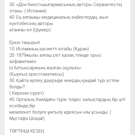
30. «Дон Кихот»шығармасының авторы Сервантестің
отаны. ( Испания)
40. Ең алғашқы медициналық еңбектердің, жыл
күнтізбесінің авторы
атанған ел (Шумер)
Еркін тақырып
10. Исламның қасиетті кітабы (Құран)
20. 1879жылы алғаш рет қазақ тілінде орыс
алфавитімен
Ы.Алтынсариннің жазған оқулығы-
(Қырғыз хрестоматиясы)
30. Қайта өрлеу дәуірінде өнердің қандай түрі үстем
болды?.
( Көркем сурет)
40. Орталық Азиядағы түрік тілдес халықтардың бір ұлт
есебінде,бір
мемлекет болуға ұмтылу идеясын кім ұсынды. (
Мұстафа Шоқай)
ТӨРТІНШІ КЕЗЕҢ