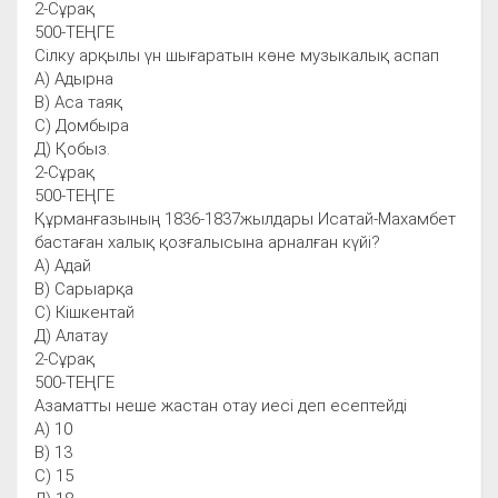
2-Сұрақ
500-ТЕҢГЕ
Сілку арқылы үн шығаратын көне музыкалық аспап
А) Адырна
В) Аса таяқ
С) Домбыра
Д) Қобыз.
2-Сұрақ
500-ТЕҢГЕ
Құрманғазының 1836-1837жылдары Исатай-Махамбет
бастаған халық қозғалысына арналған күйі?
А) Адай
В) Сарыарқа
С) Кішкентай
Д) Алатау
2-Сұрақ
500-ТЕҢГЕ
Азаматты неше жастан отау иесі деп есептейді
А) 10
В) 13
С) 15