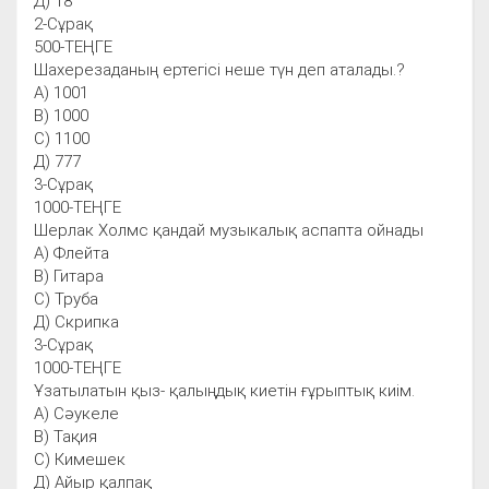
Д) 18
2-Сұрақ
500-ТЕҢГЕ
Шахерезаданың ертегісі неше түн деп аталады.?
А) 1001
В) 1000
С) 1100
Д) 777
3-Сұрақ
1000-ТЕҢГЕ
Шерлак Холмс қандай музыкалық аспапта ойнады
А) Флейта
В) Гитара
С) Труба
Д) Скрипка
3-Сұрақ
1000-ТЕҢГЕ
Ұзатылатын қыз- қалыңдық киетін ғұрыптық киім.
А) Сәукеле
В) Тақия
С) Кимешек
Д) Айыр қалпақ