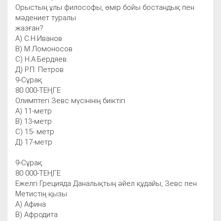
Орыстың ұлы философы, өмір бойы бостандық пен
мәдениет туралы
жазған?
А) С.Н.Иванов
В) М.Ломоносов
С) Н.А.Бердяев.
Д) Р.П. Петров
9-Сұрақ
80 000-ТЕҢГЕ
Олимптегі Зевс мүсінінің биіктігі
А) 11-метр
В) 13-метр
С) 15- метр
Д) 17-метр
9-Сұрақ
80 000-ТЕҢГЕ
Ежелгі Грецияда Даналықтың әйел құдайы, Зевс пен
Метистің қызы
А) Афина
В) Афродита