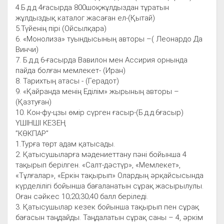
4.Б.д.д 4ғасырда 800шоқжұлдыздан тұратын
жұлдыздық каталог жасаған ел-(Қытай)
5.Түйенің пірі (Ойсылқара)
6. «Монолиза» туындысының авторы –( Леонардо Да
Винчи)
7. Б.д.д 6-ғасырда Вавилон мен Ассирия орнында
пайда болған мемлекет- (Иран)
8. Тарихтың атасы - (Герадот)
9. «Қайранда менің Еділім» жырының авторы –
(Қазтуған)
10. Кон-фу-цзы өмір сүрген ғасыр-(Б.д.д.6ғасыр)
ҮШІНШІ КЕЗЕҢ
”КӨКПАР”
1.Турға төрт адам қатысады.
2. Қатысушыларға мәдениеттану пәні бойынша 4
тақырып берілген. «Салт-дәстүр», «Мемлекет»,
«Тұлғалар», «Еркін тақырып» Олардың әрқайсысында
күрделілігі бойынша бағаланатын сұрақ жасырылулы.
Оған сәйкес 10;20;30;40 балл беріледі.
3. Қатысушылар кезек бойынша тақырып пен сұрақ
бағасын таңдайды. Таңдалатын сұрақ саны – 4, әркім