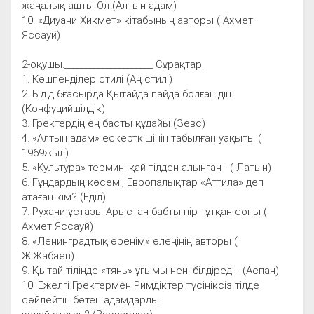
жаңалық ашты Ол (Алтын адам)
10. «Диуани Хикмет» кітабының авторы ( Ахмет
Яссауй)
2-оқушы._____________________ Cұрақтар.
1. Көшпенділер стилі (Аң стилі)
2. Б.д.д 6ғасырда Қытайда пайда болған дін
(Конфуцийшілдік)
3. Гректердің ең басты құдайы (Зевс)
4. «Алтын адам» ескерткішінің табылған уақыты (
1969жыл)
5. «Культура» термині қай тілден алынған - ( Латын)
6. Ғұндардың көсемі, Европалықтар «Аттила» деп
атаған кім? (Еділ)
7. Рухани ұстазы Арыстан бабты пір тұтқан сопы (
Ахмет Яссауй)
8. «Ленинградтық өренім» өлеңінің авторы (
Ж.Жабаев)
9. Қытай тілінде «тянь» ұғымы нені білдіреді - (Аспан)
10. Ежелгі Гректермен Римдіктер түсініксіз тілде
сөйлейтін бөтен адамдарды