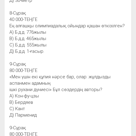
Д) 30-метр
8-Cұрақ
40 000-ТЕҢГЕ
Ең алғашқы олимпиадалық ойындар қашан өткізілген?
А) Б.д.д. 776жылы
В) Б.д.д. 465жылы
С) Б.д.д. 555жылы
Д) Б.д.д. 1-ғасыр.
9-Сұрақ
80 000-ТЕҢГЕ
«Мен үшін екі құпия нәрсе бар, олар: жұлдызды
аспанмен адамның
ішкі рухани дүниесі» Бұл сөздердің авторы?
А) Кон-фу-цзы
В) Бердяев
С) Кант
Д) Парменид
9-Сұрақ
80 000-ТЕҢГЕ