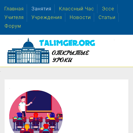
Главная
Занятия
Классный Час
Эссе
Учителя
Учреждения
Новости
Статьи
Форум
.
.
.
.