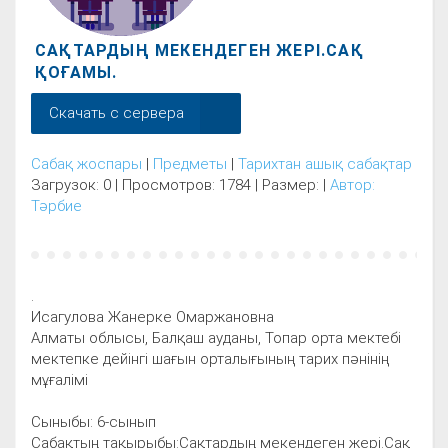
САҚТАРДЫҢ МЕКЕНДЕГЕН ЖЕРІ.САҚ
ҚОҒАМЫ.
Скачать с сервера
Сабақ жоспары
|
Предметы
|
Тарихтан ашық сабақтар
Загрузок: 0 | Просмотров: 1784 | Размер: |
Автор:
Тәрбие
.
Исагулова Жанерке Омаржановна
Алматы облысы, Балқаш ауданы, Топар орта мектебі
мектепке дейінгі шағын орталығының тарих пәнінің
мұғалімі
Сыныбы: 6-сынып
Сабақтың тақырыбы:Сақтардың мекендеген жері.Сақ