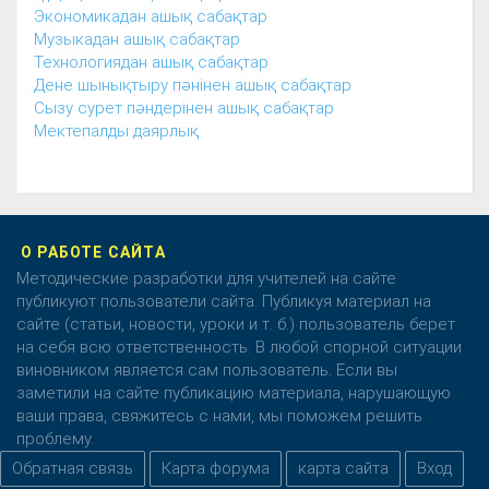
Экономикадан ашық сабақтар
Музыкадан ашық сабақтар
Технологиядан ашық сабақтар
Дене шынықтыру пәнінен ашық сабақтар
Сызу сурет пәндерінен ашық сабақтар
Мектепалды даярлық
О РАБОТЕ САЙТА
Методические разработки для учителей на сайте
публикуют пользователи сайта. Публикуя материал на
сайте (статьи, новости, уроки и т. б.) пользователь берет
на себя всю ответственность. В любой спорной ситуации
виновником является сам пользователь. Если вы
заметили на сайте публикацию материала, нарушающую
ваши права, свяжитесь с нами, мы поможем решить
проблему.
Обратная связь
Карта форума
карта сайта
Вход