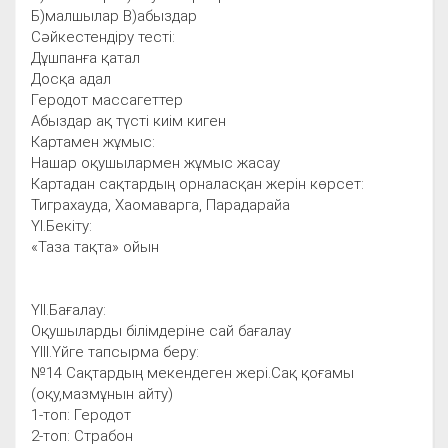
Б)малшылар В)абыздар
Сәйкестендіру тесті:
Дұшпанға қатал
Досқа адал
Геродот массагеттер
Абыздар ақ түсті киім киген
Картамен жұмыс:
Нашар оқушылармен жұмыс жасау
Картадан сақтардың орналасқан жерін көрсет:
Тиграхауда, Хаомаварга, Парадарайа
ҮІ.Бекіту:
«Таза тақта» ойын
ҮІІ.Бағалау:
Оқушыларды білімдеріне сай бағалау
ҮІІІ.Үйге тапсырма беру:
№14 Сақтардың мекендеген жері.Сақ қоғамы
(оқу,мазмұнын айту)
1-топ: Геродот
2-топ: Страбон