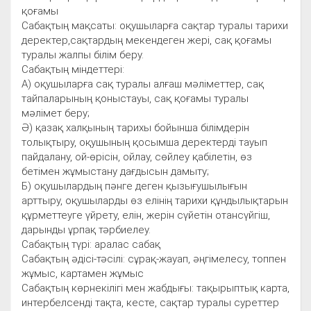
қоғамы
Сабақтың мақсаты: оқушыларға сақтар туралы тарихи
деректер,сақтардың мекендеген жері, сақ қоғамы
туралы жалпы білім беру.
Сабақтың міндеттері:
А) оқушыларға сақ туралы алғаш мәліметтер, сақ
тайпаларының қоныстауы, сақ қоғамы туралы
мәлімет беру;
Ә) қазақ халқының тарихы бойынша білімдерін
толықтыру, оқушының қосымша деректерді тауып
пайдалану, ой-өрісін, ойлау, сөйлеу қабілетін, өз
бетімен жұмыстану дағдысын дамыту;
Б) оқушылардың пәнге деген қызығушылығын
арттыру, оқушыларды өз елінің тарихи құндылықтарын
құрметтеуге үйрету, елін, жерін сүйетін отансүйгіш,
дарынды ұрпақ тәрбиелеу.
Сабақтың түрі: аралас сабақ
Сабақтың әдісі-тәсілі: сұрақ-жауап, әңгімелесу, топпен
жұмыс, картамен жұмыс
Сабақтың көрнекілігі мен жабдығы: тақырыптық карта,
интербелсенді тақта, кесте, сақтар туралы суреттер