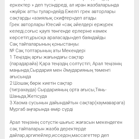
еркектер » деп түсіндіреді, ал иран жазбаларында
«жүйрік атты тулар»дейді.Ежелгі грек авторлары
сақтарды «азиялық скифтер»деп атады.
Грек авторлары Ктесий «сақ әйелдері ержүрек
келеді,соғыс қаупі төнгенде ерлеріне көмек
көрсетіп,ұрысқа араласады»деп баяндайды.
Сақ тайпаларының қоныстануы:
№ Сақ топтарының аты Мекендері
1 Теңіздің арғы жағындағы сақтар
(парадарайа) Қара теңіздің солтүстігі, Арал теңізінің
маңында,Сырдария мен Әмударияның төменгі
ағысында
2 Шошақ бөрік киетін сақтар
(тиграхауда) Сырдарияның орта ағысы,Тянь-
Шаньда,Жетісуда
3 Хаома сусынын дайындайтын сақтар(хаумаварага)
Мургаб аңғарында өмір сүрді
Арал теңізінің сотүстік-шығыс жағасын мекендеген
сақ тайпаларын жазба деректерде
дайлар,аргипейлер,исседон,массагеттер деп