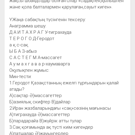
жақсы шбандоздар болған.Олар «садақпен,қылышпен
және қола балталармен қарулаған,сауыт киген».
Ү.Жаңа сабақтың түсінгенін тексеру:
Анаграмма шешу:
Д А И Т А Х Р А Г У-тиграхауда
Т Е Р О Г О Д-Геродот
а қ с-сақ
Ы Б А З-абыз
С А С Т Е Г М А-массагет
А у м а х г а в а р-хаумаварга
Оқулықпен жұмыс:
Мин-тести:
1.Геродот Қазақстанның ежелгі тұрғындарын қалай
атады?
А)сақтар Ә)массагеттер
Б)азиялық скифтер В)дайлар
2.Иран жазбаларындағы «сақ»сөзінің мағынасы
А)тиграхауда Ә)массагеттер
Б)парадарайа В)жүйрік атты тулар
3.Сақ қоғамында ақ түсті киім кигендер
А)патшалар Ә)жауынгерлер