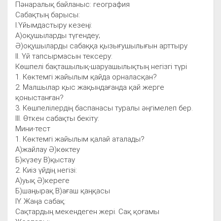
Пәнаралық байланыс: география
Сабақтың барысы:
І.Үйымдастыру кезеңі:
А)оқушыларды түгендеу;
Ә)оқушыларды сабаққа қызығушылығын арттыру
ІІ. Үй тапсырмасын тексеру:
Көшпелі бақташылық-шаруашылықтың негізгі түрі
1. Көктемгі жайылым қайда орналасқан?
2. Малшылар қыс жақындағанда қай жерге
қоныстанған?
3. Көшпелілердің баспанасы туралы әңгімелеп бер.
ІІІ. Өткен сабақты бекіту:
Мини-тест
1. Көктемгі жайылым қалай аталады?
А)жайлау Ә)көктеу
Б)күзеу В)қыстау
2. Киіз үйдің негізі:
А)уық Ә)кереге
Б)шаңырақ В)ағаш қаңқасы
ІҮ. Жаңа сабақ:
Сақтардың мекендеген жері. Сақ қоғамы