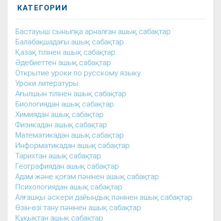
КАТЕГОРИИ
Бастауыш сыныпқа арналған ашық сабақтар
Балабақшадағы ашық сабақтар
Қазақ тілінен ашық сабақтар
Әдебиеттен ашық сабақтар
Открытие уроки по русскому языку
Уроки литературы
Ағылшын тілінен ашық сабақтар
Биологиядан ашық сабақтар
Химиядан ашық сабақтар
Физикадан ашық сабақтар
Математикадан ашық сабақтар
Информатикадан ашық сабақтар
Тарихтан ашық сабақтар
Географиядан ашық сабақтар
Адам және қоғам пәнінен ашық сабақтар
Психологиядан ашық сабақтар
Алғашқы әскери дайындық пәнінен ашық сабақтар
Өзін-өзі тану пәнінен ашық сабақтар
Құқықтан ашық сабақтар