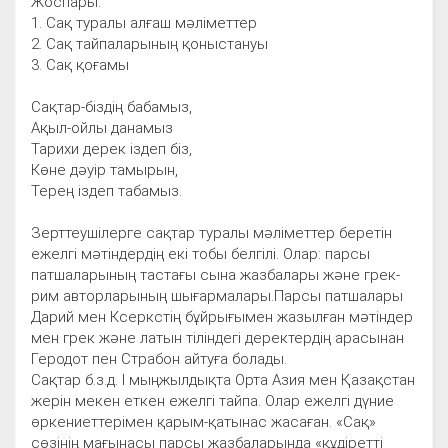
Жоспары:
1. Сақ туралы алғаш мәліметтер
2. Сақ тайпаларының қоныстануы
3. Сақ қоғамы
Сақтар-біздің бабамыз,
Ақыл-ойлы данамыз
Тарихи дерек іздеп біз,
Көне дәуір тамырын,
Терең іздеп табамыз.
Зерттеушілерге сақтар туралы мәліметтер беретін
ежелгі мәтіндердің екі тобы белгілі. Олар: парсы
патшаларының тастағы сына жазбалары және грек-
рим авторларының шығармалары.Парсы патшалары
Дарий мен Ксеркстің бұйрығымен жазылған мәтіндер
мен грек және латын тіліндегі деректердің арасынан
Геродот пен Страбон айтуға болады.
Сақтар б.з.д. І мыңжылдықта Орта Азия мен Қазақстан
жерін мекен еткен ежелгі тайпа. Олар ежелгі дүние
өркениеттерімен қарым-қатынас жасаған. «Сақ»
сөзінің мағынасы парсы жазбаларында «құдіретті