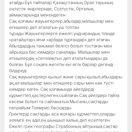
атайды.Бұл тайпалар Қазақстанның Орал тауының
оңтүстік өңірлерінде, Солтүстік, Орталық
аймақтарында мекендеген .
Сақ қоғамы жауынгерлер,абыздар,малшылар мен
егіншілер деп аталатын үш топтан
тұрады.Жауынгерлерге ежелгі үнді-ирандық тілінде
«ратайштар»,яғни «арбада тұрғандар» деп атаған.
Абыздардың танымал белгісі болып тостаған мен
айрықша бас киімдері саналады. Малшылар мен
егіншілердің «сегізаяқты» деп аталатындары да
болған. Бұл соқаға жегетін екі өгізі барлар дегенді
білдіреді.
Сақ жауынгерлері қызыл және сары-қызыл,абыздары
ақ,ал малшылар мен егіншілер сары мен көк түсті
киімдер киген. Сақ қоғамында әйелдерді
құрметтеп,қастерлеген,сыйлаған.Сақ әйелдері тайпа
көсемі болып та сайланатын.Мысалы,сақтарды
патшайым Томирис басқарды.
Гректерді сақтарды аса жоғары құрметтеп,оларды
әлемге ең әділ,ең шыншыл халық деп есептеген.
Ежелгі грек географы Страбонның айтуынша,сақтар