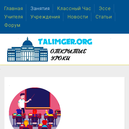
Главная
Занятия
Классный Час
Эссе
Учителя
Учреждения
Новости
Статьи
Форум
.
.
.
.