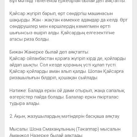
Бұл мәтінді Төлегенов Еркебұлан былай деп аяқтапты:
Қайсар жүгіріп барып, өрт сөндіргіш машинасын
шақырды. Жан - жақтан көмекке адамдар да келді. Өрт
сөндірушілер мен көршілердің көмегімен өртті
шығынсыз өшіріп алды. Қайсардың елгезектігіне
атасы риза болды.
Бижан Жанерке былай деп аяқтапты:
Қайсар ойланбастан қораға жүгіріп кірді де, қойларды
айдап шықты. Сол кезде қораның үсті құлап түсті.
Қайсар қойларды аман алып қалды. Шопан Қайсарға
ризашылығын білдіріп, қошақан сыйлады.
Нәтиже: Балада еркін ой дами отырып, жаңа сапалық
өзгерістер пайда болады. Балалар еркін пікірталас
тудыра алады.
2. Ақын, жазушылардың мәтіндерін басқаша аяқтау.
Мысалы: Шона Смаханұлының (Тәкаппар) мысалын
Аманжол Назерке былай аяқтады: