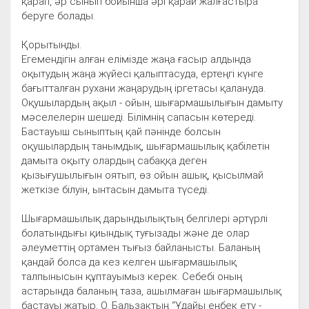
қарап, әр сынып бойынша әрі қарай жалғастыра
беруге болады.
Қорытынды.
Егемендігін алған елімізде жаңа ғасыр алдында
оқытудың жаңа жүйесі қалыптасуда, ертеңгі күнге
бағытталған рухани жаңарудың іргетасы қалануда.
Оқушылардың ақыл - ойын, шығармашылығын дамыту
мәселелерін шешеді. Білімнің сапасын көтереді.
Бастауыш сыныптың қай пәнінде болсын
оқушылардың танымдық, шығармашылық қабілетін
дамыта оқыту олардың сабаққа деген
қызығушылығын оятып, өз ойын ашық, қысылмай
жеткізе білуін, ынтасын дамыта түседі.
Шығармашылық дарындылықтың белгілері әртүрлі
болатындығы қиындық туғызады және де олар
әлеуметтің ортамен тығыз байланысты. Баланың
қандай болса да кез келген шығармашылық
талпынысын құптауымыз керек. Себебі оның
астарында баланың таза, ашылмаған шығармашылық
бастауы жатыр. О. Бальзактың “Ұдайы еңбек ету -