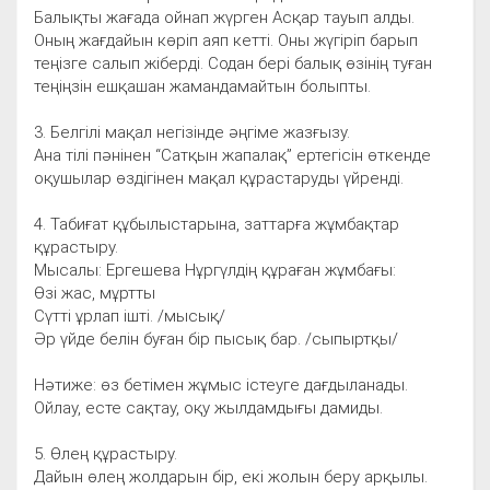
Балықты жағада ойнап жүрген Асқар тауып алды.
Оның жағдайын көріп аяп кетті. Оны жүгіріп барып
теңізге салып жіберді. Содан бері балық өзінің туған
теңіңзін ешқашан жамандамайтын болыпты.
3. Белгілі мақал негізінде әңгіме жазғызу.
Ана тілі пәнінен “Cатқын жапалақ” ертегісін өткенде
оқушылар өздігінен мақал құрастаруды үйренді.
4. Табиғат құбылыстарына, заттарға жұмбақтар
құрастыру.
Мысалы: Ергешева Нұргүлдің құраған жұмбағы:
Өзі жас, мұртты
Сүтті ұрлап ішті. /мысық/
Әр үйде белін буған бір пысық бар. /сыпыртқы/
Нәтиже: өз бетімен жұмыс істеуге дағдыланады.
Ойлау, есте сақтау, оқу жылдамдығы дамиды.
5. Өлең құрастыру.
Дайын өлең жолдарын бір, екі жолын беру арқылы.