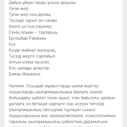
Дайын ұйқастарды ұсыну арқылы.
Туған жер
Туған жер кең далам,
Төсінде тұрып ән салам.
Көзге ыстық көрінер,
Сенің орман – тауларың.
Ергешбай Рамазан
Күз
Күзде жайнап жапырақ,
Түседі жерге сарғайып.
Алтын кілем төселіп,
Бос қалады ағаштар.
Бижан Жанерке
Нәтиже: Осындай жұмыстарды үнемі жүргізу
оқушыларды шығармашылыққа баулуға, шәкірт
бойындағы қабілет көзін ашып, тілін байытуға, қиялын
ұштауға, өз бетінше ізденуге зор әсерін тигізеді.
Шығармашылық тапсырма түрлерін сынып
оқушыларының жас ерекшеліктеріне, психологиялық
таралым, шығармашылық қабілетінің даралығына