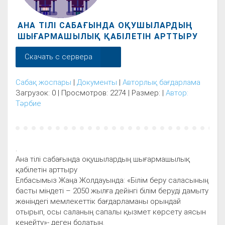
АНА ТІЛІ САБАҒЫНДА ОҚУШЫЛАРДЫҢ
ШЫҒАРМАШЫЛЫҚ ҚАБІЛЕТІН АРТТЫРУ
Скачать с сервера
Сабақ жоспары
|
Документы
|
Авторлық бағдарлама
Загрузок: 0 | Просмотров: 2274 | Размер: |
Автор:
Тәрбие
.
Ана тілі сабағында оқушылардың шығармашылық
қабілетін арттыру
Елбасымыз Жаңа Жолдауында: «Білім беру саласының
басты міндеті – 2050 жылға дейінгі білім беруді дамыту
жөніндегі мемлекеттік бағдарламаны орындай
отырып, осы саланың сапалы қызмет көрсету аясын
кеңейту»- деген болатын.