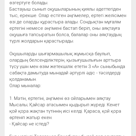
өзгертуге болады.
Бастауыш сынып оқушыларының қиялы әдеттегіден
тыс, ерекше. Олар естіген әңгімелер, ертегі желісімен
өзі де оларды құрастыра алады. Сондықтан мұғалім
ертегіні немесе әңгімені бастап беріп, оны аяқтауға
оқушыға тапсыратын болса, балалар оны аяқтаудың
түрлі жолдарын қарастырады.
Оқушыларды шығармашылық жұмысқа баулып,
олардың белсенділіктерін, қызығушылығын арттыра
түсу үшін мен өзім жетекшілік ететін 3 «А» сыныбында
сабақта дамытуда мынадай әртүрлі әдіс - тәсілдерді
қолданамын.
Олар мыналар:
1. Мәтін, ертегіні, әңгімені өз ойларымен аяқтау.
Мысалы; Қайсар атасымен қыдырып жүреді. Кенет
қой қора жақтан түтіннің иісі келді. Қараса, қой қора
өртеніп жатыр екен.
- Қайсар не істеді?