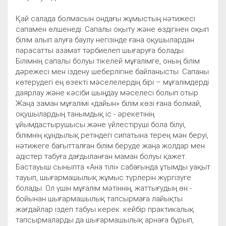
Қай салада болмасын ондағы жұмыстың нәтижесі
сапамен өлшенеді. Сапалы оқыту және өздігінен оқып
білім алып алуға баулу негізінде ғана оқушылардан
парасатты азамат тәрбиелеп шығаруға болады.
Білімнің сапалы болуы тікелей мұғалімге, оның білім
дәрежесі мен іздену шеберлігіне байланысты. Сапаны
көтерудегі ең өзекті мәселелердің бірі – мұғалімдерді
даярлау және кәсіби шыңдау мәселесі болып отыр.
Жаңа заман мұғалімі «дайын» білім көзі ғана болмай,
оқушылардың танымдық іс - әрекетінің
ұйымдастырушысы және үйлестіруші бола білуі,
білімнің құндылық ретіндегі сипатына терең мән беруі,
нәтижеге бағытталған білім беруде жаңа жолдар мен
әдістер табуға дағдыланған маман болуы қажет.
Бастауыш сыныпта «Ана тілі» сабағында ұтымды уақыт
тауып, шығармашылық жұмыс түрлерін жүргізуге
болады. Ол үшін мұғалім мәтіннің, жаттығудың өн -
бойынан шығармашылық тапсырмаға лайықты
жағдайлар іздеп табуы керек. кейбір практикалық
тапсырмаларды да шығармашылық арнаға бұрып,