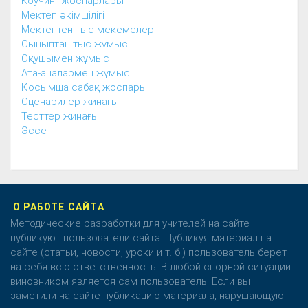
Коучинг жоспарлары
Мектеп әкімшілігі
Мектептен тыс мекемелер
Сыныптан тыс жұмыс
Оқушымен жұмыс
Ата-аналармен жұмыс
Қосымша сабақ жоспары
Сценарилер жинағы
Тесттер жинағы
Эссе
О РАБОТЕ САЙТА
Методические разработки для учителей на сайте
публикуют пользователи сайта. Публикуя материал на
сайте (статьи, новости, уроки и т. б.) пользователь берет
на себя всю ответственность. В любой спорной ситуации
виновником является сам пользователь. Если вы
заметили на сайте публикацию материала, нарушающую