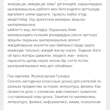
өнердің де, өмірдің де заңы” дегеніндей, оқушылардың
шығармашылық қабілеті мен белсенділігін арттыруда
мұғалімге үнемі ізденуге, тұрақты еңбек етуді
міндеттейді. Оқу әрекетінің мазмұны арқылы
шығармашылық
қабілетті ашу, жетілдіру. Оқушының білім
мазмұнындағы ғылыми ұғымдардың үлесін арттыру
арқылы оқушыны шығармашылық әрекет
жағдайларына әкелетін ішкі байланыстарды ашуға
мүмкіндік туғызып, жағдай жасау керек.. Ендеше бізге
ой өрісі жоғары дамыған, зерделі, жан - жақты
парасатты ұрпақ керек екенін бір сәтте естен
шығармағанымыз жөн деп ойлаймын.
Пән мұғалімі: Жүзжасарова Гүлнара
Скачать методички (классные уроки) для учителей по
разным предметам: история, литература, физика. Как
провести урок с учеником, вам поможет грамотно
составленный план урока. Занятия по математике,
литературе, физике, информатике, химии, психологии.
.