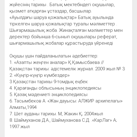
жүйесінің тарихы . Батық мектебіндегі оқушылар,
қызмет атқарған ұстаздар, басшылар.
«Ауылдағы шаруа қожалықтар» Батық ауылында
тіркелген шаруа қожалықтар туралы мәліметтер .
Шығармашылық жоба. Жинақталған мәліметтер мен
деректер бойынша 6-сынып оқушылары реферат,
шығармашылық жобалар құрастыруда үйренеді
Оқушы үшін пайдаланылатын әдебиеттер:
1. «Азапты жеңген аналар» Қ.Қамысбаева //
Қазақстан тарихы: әдістемелік журнал. 2009 жыл № 3
2. «Күңгір-күңгір күмбездер»
3 Қазақстан тарихы 9-томдық еңбек
4. Қарағанды облысының энциклопедиясы
5. Қазақ мәдениеті энциклопедиясы
6. Тасымбеков А. «Жан дауысы: АЛЖИР архипелагы»
Алматы,1994
7. Шет ауданы тарихы. М, Жакин Қ; 2004жыл
8. Шаймуханов Д.А., Шаймуханова С.Д. .«КарЛаг» А;
1997 жыл