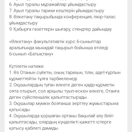
6. Ауыл туралы мұражайлар ұйымдастыру
7. Ауыл туралы тарихи кештерін ұйымдастыру
8. Өлкетану тақырыбында конференция, пікір-талас
ұйымдастыру
9. Қабырға газеттерін шығару, стендтер дайындау
«Өлкетану» факультативтік курс 6-сыныптар
аралығында мынадай тақырып бойынша өтіледі:
6-сынып «Батықтану»
Күтілетін нәтиже:
1. Өз Отанын сүйетін, оның тарихын, тілін, әдет-ғұрпын
құрметтейтін тұлға тәрбиеленеді.
2. Оқушылардың туған өлкеге деген қадір-құрметін
оята отырып, сол арқылы туып-өскен өлкеге, Отанға
деген сүйіспеншілік қалыптастырады.
3. Оқушылар мүмкін болғанша зерттеу жұмыстарына
қатысады.
4. Оқушыларда қоршаған ортаны бақылай алу білігі
қалыптасады, олардың күнделікті қажетті істерге
қатысу қабілеті дамиды.