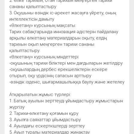
2. Өлке тарихын, Отан тарихын меңгерген тарихи
сананы қалыптастыру
3. Оқушыны өзіндік іс-әрекет жасауға үйрету, оның
интеллектісін дамыту
«Өлкетану» курсының мақсаты:
Тарих сабақтарында инновация әдістерін пайдалану
арқылы өлкетану материалдарын оқыту, елдің
тарихын оқып меңгерген тарихи сананы
қалыптастыру.
«Өлкетану» курсының міндеттері:
-оқушының тарихи біліктері мен дағдыларын жетілдіру
-оқушылардың дербес ерекшеліктерін ескере
отырып, оқу үрдісінің сапасын арттыру
-өзіндік ізденіс, шығармашылыққа баулу және жетелеу
Атқарылатын жұмыс түрлері:
1. Батық ауылын зерттеуді ұйымдастыру жұмыстарын
жүргізу
2. Тарихи-өлкетану қоғамын құру
3. Ауылға саяхаттар ұйымдастыру
4. Ауылдағы ескерткіштерді зерттеу
5. Ауыл туралы материалдар жинақтау