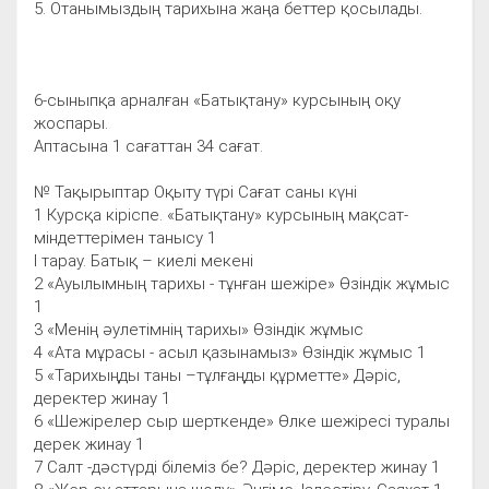
5. Отанымыздың тарихына жаңа беттер қосылады.
6-сыныпқа арналған «Батықтану» курсының оқу
жоспары.
Аптасына 1 сағаттан 34 сағат.
№ Тақырыптар Оқыту түрі Сағат саны күні
1 Курсқа кіріспе. «Батықтану» курсының мақсат-
міндеттерімен танысу 1
І тарау. Батық – киелі мекені
2 «Ауылымның тарихы - тұнған шежіре» Өзіндік жұмыс
1
3 «Менің әулетімнің тарихы» Өзіндік жұмыс
4 «Ата мұрасы - асыл қазынамыз» Өзіндік жұмыс 1
5 «Тарихыңды таны –тұлғаңды құрметте» Дәріс,
деректер жинау 1
6 «Шежірелер сыр шерткенде» Өлке шежіресі туралы
дерек жинау 1
7 Салт -дәстүрді білеміз бе? Дәріс, деректер жинау 1