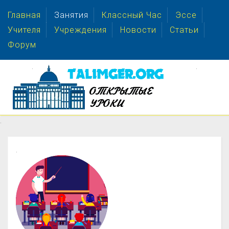
Главная
Занятия
Классный Час
Эссе
Учителя
Учреждения
Новости
Статьи
Форум
.
.
.
.