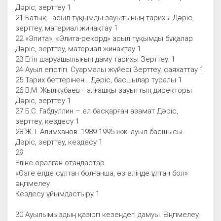
Дәріс, зерттеу 1
21 Батық - асыл тұқымды зауытының тарихы Дәріс,
зерттеу, материал жинақтау 1
22 «Элита», «Элита-рекорд» асыл тұқымды бұқалар
Дәріс, зерттеу, материал жинақтау 1
23 Егін шаруашылығын даму тарихы Зерттеу. 1
24 Ауыл егістігі. Суармалы жүйесі Зерттеу, саяхаттау 1
25 Тарих беттерінен... Дәріс, басшылар туралы 1
26 В.М. Жылкубаев –алғашқы зауыттың директоры
Дәріс, зерттеу 1
27 Б.С. Ғабдуллин – ел басқарған азамат Дәріс,
зерттеу, кездесу 1
28 Ж.Т. Алимханов. 1989-1995 жж. ауыл басшысы.
Дәріс, зерттеу, кездесу 1
29
Еліне оралған отандастар
«Өзге елде сұлтан болғанша, өз еліңде ұлтан бол»
әңгімелеу.
Кездесу ұйымдастыру 1
30 Ауылымыздың қазіргі кезеңдегі дамуы. Әңгімелеу,