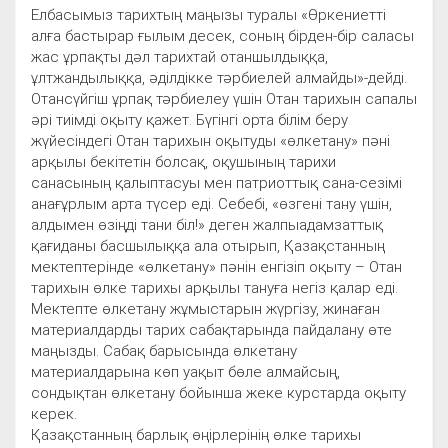
Елбасымыз тарихтың маңызы туралы «Өркениетті
алға бастырар ғылым десек, соның бірден-бір саласы
жас ұрпақты дәл тарихтай отаншылдыққа,
ұлтжандылыққа, әділдікке тәрбиелей алмайды»-дейді.
Отансүйгіш ұрпақ тәрбиелеу үшін Отан тарихын сапалы
әрі тиімді оқыту қажет. Бүгінгі орта білім беру
жүйесіндегі Отан тарихын оқытуды «өлкетану» пәні
арқылы бекітетін болсақ, оқушының тарихи
санасының қалыптасуы мен патриоттық сана-сезімі
анағұрлым арта түсер еді. Себебі, «өзгені тану үшін,
алдымен өзіңді тани біл!» деген жалпыадамзаттық
қағиданы басшылыққа ала отырып, Қазақстанның
мектептерінде «өлкетану» пәнін енгізіп оқыту – Отан
тарихын өлке тарихы арқылы тануға негіз қалар еді.
Мектепте өлкетану жұмыстарын жүргізу, жинаған
материалдарды тарих сабақтарында пайдалану өте
маңызды. Сабақ барысында өлкетану
материалдарына көп уақыт бөле алмайсың,
сондықтан өлкетану бойынша жеке курстарда оқыту
керек.
Қазақстанның барлық өңірлерінің өлке тарихы