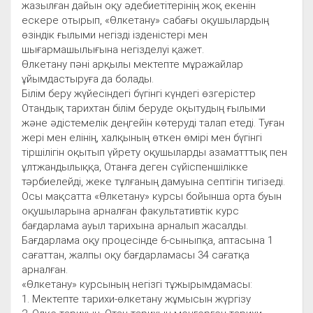
жазылған дайын оқу әдебиетітерінің жоқ екенін
ескере отырып, «Өлкетану» сабағы оқушылардың
өзіндік ғылыми негізді ізденістері мен
шығармашылығына негізделуі қажет.
Өлкетану пәні арқылы мектепте мұражайлар
ұйымдастыруға да болады.
Білім беру жүйесіндегі бүгінгі күндегі өзгерістер
Отандық тарихтан білім беруде оқытудың ғылыми
және әдістемелік деңгейін көтеруді талап етеді. Туған
жері мен елінің, халқының өткен өмірі мен бүгінгі
тіршілігін оқытып үйрету оқушыларды азаматттық пен
ұлтжандылыққа, Отанға деген сүйіспеншілікке
тәрбиелейді, жеке тұлғаның дамуына септігін тигізеді.
Осы мақсатта «Өлкетану» курсы бойынша орта буын
оқушыларына арналған факультативтік курс
бағдарлама ауыл тарихына арналып жасалды.
Бағдарлама оқу процесінде 6-сыныпқа, аптасына 1
сағаттан, жалпы оқу бағдарламасы 34 сағатқа
арналған.
«Өлкетану» курсының негізгі тұжырымдамасы:
1. Мектепте тарихи-өлкетану жұмысын жүргізу