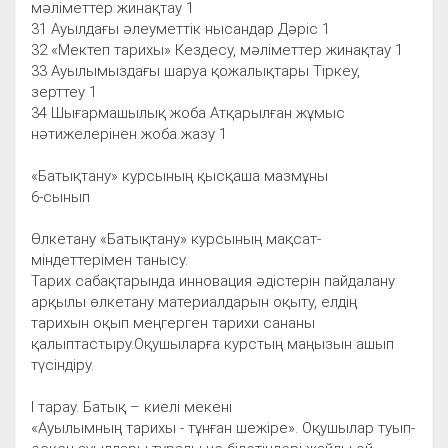
мәліметтер жинақтау 1
31 Ауылдағы әлеуметтік нысандар Дәріс 1
32 «Мектеп тарихы» Кездесу, мәліметтер жинақтау 1
33 Ауылымыздағы шаруа қожалықтары Тіркеу,
зерттеу 1
34 Шығармашылық жоба Атқарылған жұмыс
нәтижелерінен жоба жазу 1
«Батықтану» курсының қысқаша мазмұны
6-сынып
Өлкетану «Батықтану» курсының мақсат-
міндеттерімен танысу.
Тарих сабақтарында инновация әдістерін пайдалану
арқылы өлкетану материалдарын оқыту, елдің
тарихын оқып меңгерген тарихи сананы
қалыптастыру.Оқушыларға курстың маңызын ашып
түсіндіру.
І тарау. Батық – киелі мекені
«Ауылымның тарихы - тұнған шежіре». Оқушылар туып-