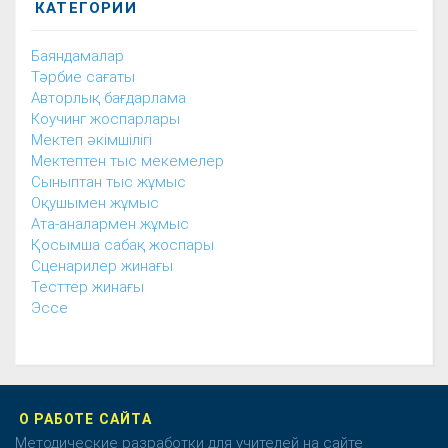
КАТЕГОРИИ
Баяндамалар
Тәрбие сағаты
Авторлық бағдарлама
Коучинг жоспарлары
Мектеп әкімшілігі
Мектептен тыс мекемелер
Сыныптан тыс жұмыс
Оқушымен жұмыс
Ата-аналармен жұмыс
Қосымша сабақ жоспары
Сценарилер жинағы
Тесттер жинағы
Эссе
О РАБОТЕ САЙТА
Методические разработки для учителей на сайте