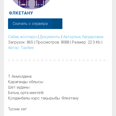
ӨЛКЕТАНУ
Скачать с сервера
Сабақ жоспары
|
Документы
|
Авторлық бағдарлама
Загрузок: 865 | Просмотров: 8088 | Размер: 22.3 Kb |
Автор: Тәрбие
.
Т. Акмолдина
Қарағанды облысы
Шет ауданы
Батық орта мектебі
Қолданбалы курс тақырыбы: Өлкетану
Түсінік хат