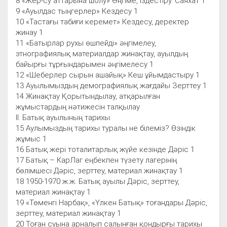
8 «Жер-су аттарына шолу» Әңгіме, Іздестіру. Саяхат 1
9 «Ауылдас тыңгерлер» Кездесу 1
10 «Тастағы табиғи керемет» Кездесу, деректер
жинау 1
11 «Батырлар рухы өшпейді» әңгімелеу,
этнографиялық материалдар жинақтау, ауылдың
байырғы тұрғындарымен әңгімелесу 1
12 «Шеберлер сырын ашайық» Кеш ұйымдастыру 1
13 Ауылымыздың демографиялық жағдайы Зерттеу 1
14 Жинақтау Қорытындылау, атқарылған
жұмыстардың нәтижесін талқылау
ІІ. Батық ауылының тарихы
15 Аулымыздың тарихы туралы не білеміз? Өзіндік
жұмыс 1
16 Батық жері тоталитарлық жүйе кезінде Дәріс 1
17 Батық – КарЛаг еңбекпен түзету лагерінің
бөлімшесі Дәріс, зерттеу, материал жинақтау 1
18 1950-1970 ж.ж. Батық ауылы Дәріс, зерттеу,
материал жинақтау 1
19 «Төменгі Нарбақ», «Үлкен Батық» тоғандары Дәріс,
зерттеу, материал жинақтау 1
20 Тоған суына арналып салынған қондырғы тарихы