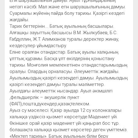
Егін шаруашылығын дамуы. Ауыл тұрғындарының
негізгі кәсібі. Мал және егін шаруашылығының дамуы.
Суармалы жүйенің пайда болу тарихы. Қазіргі кездегі
жағдайы.
Тарих беттерінін.... Батық ауылының басшылары.
Алғашқы зауыттың басшысы В.М. Жылкубаев, Б.С.
Ғабдуллин, Ж.Т. Алимханов туралы деректер жинау,
кездесулер ұйымдастыру.
Еліне оралған отандастар. Батық ауылы халқының
ұлттық құрамы. Басқа ұлт өкілдерінің қоныстану
тарихы. Монғолия мемлекетінен отандастарымыздың
оралуы. Олардың орналасуы. Әлеуметтік жағдайы.
Ауылымыздың қазіргі кезеңдегі дамуы. Ауылымыздың
қазіргі кезеңдегі дамуы туралы мәліметтер.
Ауылдағы әлеуметтік нысандар. Ауыл әкімшілігі
,фельдшерлік – акушерлік пункт
(ФАП),пошта,дүкендер,қазақтелеком.
Ауыз су мәселесі. Қазір ауылда 12 су колонкалары
халыққа үздіксіз қызмет көрсетуде.Мәдениет үйі.
Өкінішке орай қазір мәдениет үйі қаңырап бос тұр.
болашақта халыққа қызмет көрсетер деген үміттеміз.
«Мектеп тарихы». Батық ауылының білім беру