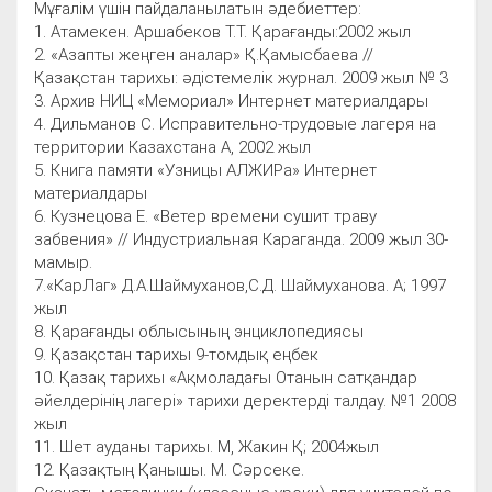
Мұғалім үшін пайдаланылатын әдебиеттер:
1. Атамекен. Аршабеков Т.Т. Қарағанды:2002 жыл
2. «Азапты жеңген аналар» Қ.Қамысбаева //
Қазақстан тарихы: әдістемелік журнал. 2009 жыл № 3
3. Архив НИЦ «Мемориал» Интернет материалдары
4. Дильманов С. Исправительно-трудовые лагеря на
территории Казахстана А, 2002 жыл
5. Книга памяти «Узницы АЛЖИРа» Интернет
материалдары
6. Кузнецова Е. «Ветер времени сушит траву
забвения» // Индустриальная Караганда. 2009 жыл 30-
мамыр.
7.«КарЛаг» Д.А.Шаймуханов,С.Д. Шаймуханова. А; 1997
жыл
8. Қарағанды облысының энциклопедиясы
9. Қазақстан тарихы 9-томдық еңбек
10. Қазақ тарихы «Ақмоладағы Отанын сатқандар
әйелдерінің лагері» тарихи деректерді талдау. №1 2008
жыл
11. Шет ауданы тарихы. М, Жакин Қ; 2004жыл
12. Қазақтың Қанышы. М. Сәрсеке.