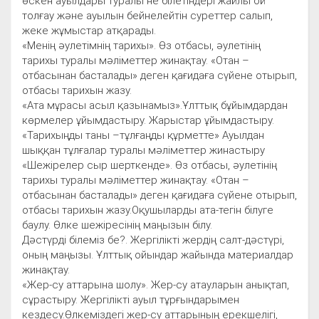
өскен ауылдары туралы не білетіндері жайлы ой
толғау және ауылын бейнелейтін суреттер салып,
жеке жұмыстар атқарады.
«Менің әулетімнің тарихы». Өз отбасы, әулетінің
тарихы туралы мәліметтер жинақтау. «Отан –
отбасынан басталады» деген қағидаға сүйене отырып,
отбасы тарихын жазу.
«Ата мұрасы асыл қазынамыз».Ұлттық бұйымдардан
көрмелер ұйымдастыру. Жарыстар ұйымдастыру.
«Тарихыңды таны –тұлғаңды құрметте» Ауылдан
шыққан тұлғалар туралы мәліметтер жинастыру
«Шежірелер сыр шерткенде». Өз отбасы, әулетінің
тарихы туралы мәліметтер жинақтау. «Отан –
отбасынан басталады» деген қағидаға сүйене отырып,
отбасы тарихын жазу.Оқушыларды ата-тегін білуге
баулу. Өлке шежіресінің маңызын білу.
Дәстүрді білеміз бе?. Жергілікті жердің салт-дәстүрі,
оның маңызы. Ұлттық ойындар жайында материалдар
жинақтау.
«Жер-су аттарына шолу». Жер-су атауларын анықтап,
сұрастыру. Жергілікті ауыл тұрғындарымен
кездесу.Өлкеміздегі жер-су аттарының ерекшелігі,