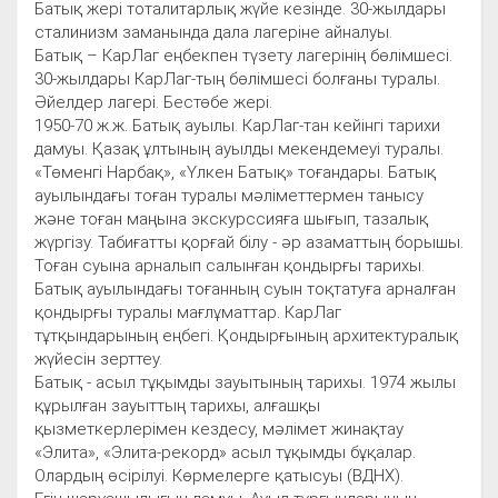
Батық жері тоталитарлық жүйе кезінде. 30-жылдары
сталинизм заманында дала лагеріне айналуы.
Батық – КарЛаг еңбекпен түзету лагерінің бөлімшесі.
30-жылдары КарЛаг-тың бөлімшесі болғаны туралы.
Әйелдер лагері. Бестөбе жері.
1950-70 ж.ж. Батық ауылы. КарЛаг-тан кейінгі тарихи
дамуы. Қазақ ұлтының ауылды мекендемеуі туралы.
«Төменгі Нарбақ», «Үлкен Батық» тоғандары. Батық
ауылындағы тоған туралы мәліметтермен танысу
және тоған маңына экскурссияға шығып, тазалық
жүргізу. Табиғатты қорғай білу - әр азаматтың борышы.
Тоған суына арналып салынған қондырғы тарихы.
Батық ауылындағы тоғанның суын тоқтатуға арналған
қондырғы туралы мағлұматтар. КарЛаг
тұтқындарының еңбегі. Қондырғының архитектуралық
жүйесін зерттеу.
Батық - асыл тұқымды зауытының тарихы. 1974 жылы
құрылған зауыттың тарихы, алғашқы
қызметкерлерімен кездесу, мәлімет жинақтау
«Элита», «Элита-рекорд» асыл тұқымды бұқалар.
Олардың өсірілуі. Көрмелерге қатысуы (ВДНХ).