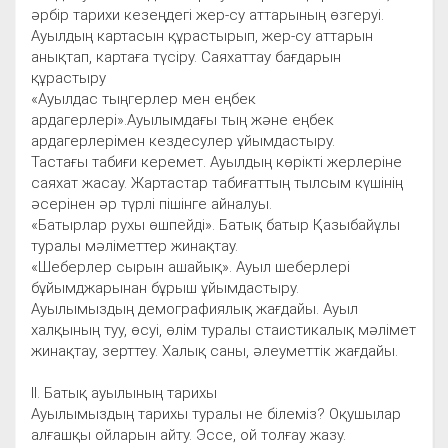
әрбір тарихи кезеңдегі жер-су аттарының өзгеруі.
Ауылдың картасын құрастырып, жер-су аттарын
анықтап, картаға түсіру. Саяхаттау бағдарын
құрастыру
«Ауылдас тыңгерлер мен еңбек
ардагерлері».Ауылымдағы тың және еңбек
ардагерлерімен кездесулер ұйымдастыру.
Тастағы табиғи керемет. Ауылдың көрікті жерлеріне
саяхат жасау. Жартастар табиғаттың тылсым күшінің
әсерінен әр түрлі пішінге айналуы.
«Батырлар рухы өшпейді». Батық батыр Қазыбайұлы
туралы мәліметтер жинақтау.
«Шеберлер сырын ашайық». Ауыл шеберлері
бұйымджарынан бұрыш ұйымдастыру.
Ауылымыздың демографиялық жағдайы. Ауыл
халқының туу, өсуі, өлім туралы стаистикалық мәлімет
жинақтау, зерттеу. Халық саны, әлеуметтік жағдайы.
ІІ. Батық ауылының тарихы
Ауылымыздың тарихы туралы не білеміз? Оқушылар
алғашқы ойларын айту. Эссе, ой толғау жазу.