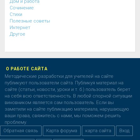
Дом и работа
Cочинение
Cтихи
Полезные советы
Интернет
Другое
О РАБОТЕ САЙТА
Методические разработки для учителей на сайте
публикуют пользователи сайта. Публикуя материал на
сайте (статьи, новости, уроки и т. б.) пользователь берет
на себя всю ответственность. В любой спорной ситуации
виновником является сам пользователь. Если вы
заметили на сайте публикацию материала, нарушающую
ваши права, свяжитесь с нами, мы поможем решить
проблему.
Обратная связь
Карта форума
карта сайта
Вход