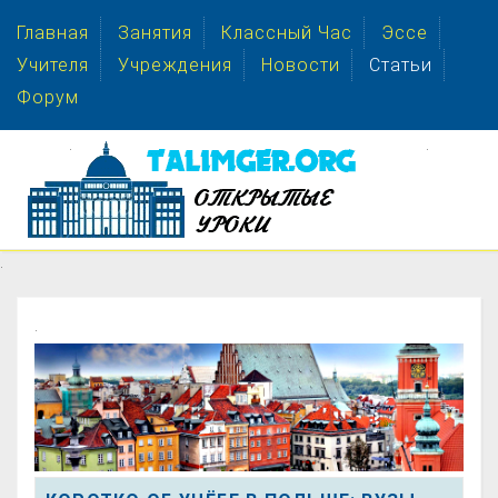
Главная
Занятия
Классный Час
Эссе
Учителя
Учреждения
Новости
Статьи
Форум
.
.
.
.