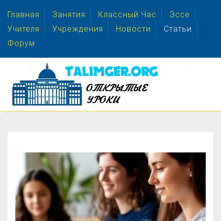
Главная
Занятия
Классный Час
Эссе
Учителя
Учреждения
Новости
Статьи
Форум
.
.
.
.