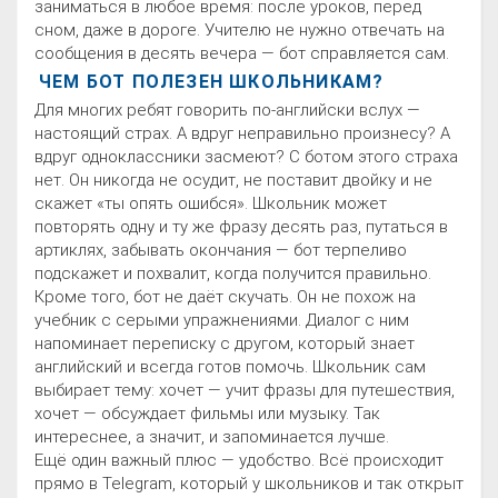
заниматься в любое время: после уроков, перед
сном, даже в дороге. Учителю не нужно отвечать на
сообщения в десять вечера — бот справляется сам.
ЧЕМ БОТ ПОЛЕЗЕН ШКОЛЬНИКАМ?
Для многих ребят говорить по-английски вслух —
настоящий страх. А вдруг неправильно произнесу? А
вдруг одноклассники засмеют? С ботом этого страха
нет. Он никогда не осудит, не поставит двойку и не
скажет «ты опять ошибся». Школьник может
повторять одну и ту же фразу десять раз, путаться в
артиклях, забывать окончания — бот терпеливо
подскажет и похвалит, когда получится правильно.
Кроме того, бот не даёт скучать. Он не похож на
учебник с серыми упражнениями. Диалог с ним
напоминает переписку с другом, который знает
английский и всегда готов помочь. Школьник сам
выбирает тему: хочет — учит фразы для путешествия,
хочет — обсуждает фильмы или музыку. Так
интереснее, а значит, и запоминается лучше.
Ещё один важный плюс — удобство. Всё происходит
прямо в Telegram, который у школьников и так открыт