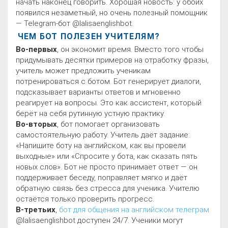
начать наконец говорить. Хорошая новость: у обоих
появился незаметный, но очень полезный помощник
— Telegram-бот @lalisaenglishbot.
ЧЕМ БОТ ПОЛЕЗЕН УЧИТЕЛЯМ?
Во-первых
, он экономит время. Вместо того чтобы
придумывать десятки примеров на отработку фразы,
учитель может предложить ученикам
потренироваться с ботом. Бот генерирует диалоги,
подсказывает варианты ответов и мгновенно
реагирует на вопросы. Это как ассистент, который
берёт на себя рутинную устную практику.
Во-вторых
, бот помогает организовать
самостоятельную работу. Учитель даёт задание:
«Напишите боту на английском, как вы провели
выходные» или «Спросите у бота, как сказать пять
новых слов». Бот не просто принимает ответ — он
поддерживает беседу, поправляет мягко и даёт
обратную связь без стресса для ученика. Учителю
остаётся только проверить прогресс.
В-третьих
,
бот для общения на английском телеграм
@lalisaenglishbot доступен 24/7. Ученики могут