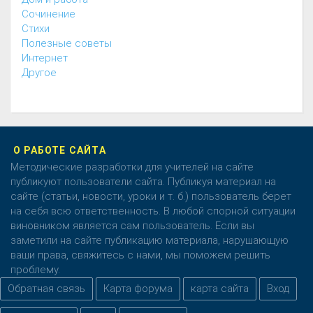
Cочинение
Cтихи
Полезные советы
Интернет
Другое
О РАБОТЕ САЙТА
Методические разработки для учителей на сайте
публикуют пользователи сайта. Публикуя материал на
сайте (статьи, новости, уроки и т. б.) пользователь берет
на себя всю ответственность. В любой спорной ситуации
виновником является сам пользователь. Если вы
заметили на сайте публикацию материала, нарушающую
ваши права, свяжитесь с нами, мы поможем решить
проблему.
Обратная связь
Карта форума
карта сайта
Вход