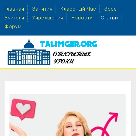
Главная
Занятия
Классный Час
Эссе
Учителя
Учреждения
Новости
Статьи
Форум
.
.
.
.