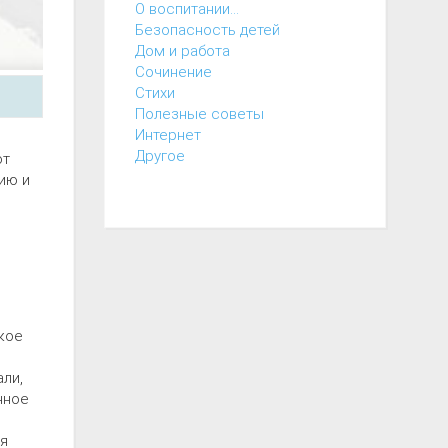
О воспитании...
Безопасность детей
Дом и работа
Cочинение
Cтихи
Полезные советы
Интернет
Другое
ют
ию и
кое
ли,
нное
я
ия