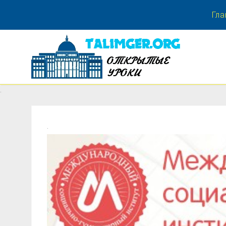
Гла
.
.
.