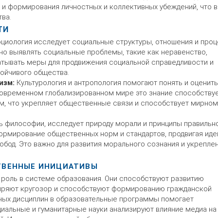
и формирования личностных и коллективных убеждений, что 
ва.
ТИ
циология исследует социальные структуры, отношения и проц
о выявлять социальные проблемы, такие как неравенство,
атывать меры для продвижения социальной справедливости и
тойчивого общества.
изм:
Культурология и антропология помогают понять и оценить
 современном глобализированном мире это знание способству
м, что укрепляет общественные связи и способствует мирном
ть философии, исследует природу морали и принципы правильн
ормирование общественных норм и стандартов, продвигая иде
обод. Это важно для развития морального сознания и укрепле
ТВЕННЫЕ ИНИЦИАТИВЫ
 роль в системе образования. Они способствуют развитию
иряют кругозор и способствуют формированию гражданской
рных дисциплин в образовательные программы помогает
циальные и гуманитарные науки анализируют влияние медиа на