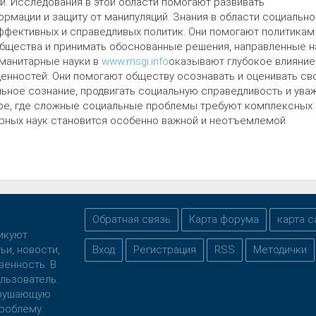
. Исследования в этой области помогают развивать
рмации и защиту от манипуляций. Знания в области социально
ффективных и справедливых политик. Они помогают политикам
бщества и принимать обоснованные решения, направленные н
уманитарные науки в
www.msgi.info
оказывают глубокое влияние
нностей. Они помогают обществу осознавать и оценивать св
ьное сознание, продвигать социальную справедливость и ува
ре, где сложные социальные проблемы требуют комплексных 
рных наук становится особенно важной и неотъемлемой.
Обратная связь
Карта форума
карта с
ликуют
ьи, новости,
Вход
Регистрация
RSS
Методички
венность. В
льзователь.
нарушающую
роблему.