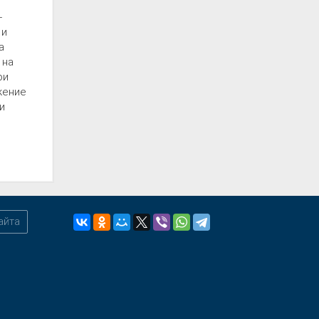
-
 и
а
 на
ои
жение
и
айта