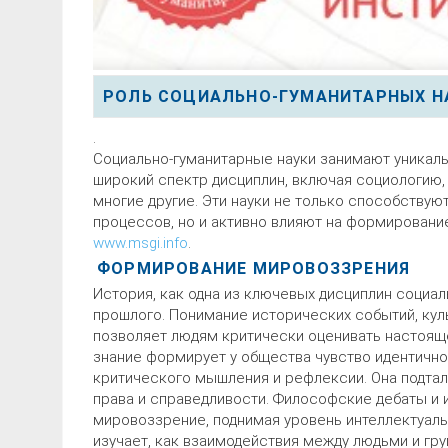
РОЛЬ СОЦИАЛЬНО-ГУМАНИТАРНЫХ Н
.
Социально-гуманитарные науки занимают уникал
широкий спектр дисциплин, включая социологию,
многие другие. Эти науки не только способству
процессов, но и активно влияют на формирован
www.msgi.info
.
ФОРМИРОВАНИЕ МИРОВОЗЗРЕНИЯ
История, как одна из ключевых дисциплин социал
прошлого. Понимание исторических событий, кул
позволяет людям критически оценивать настоящ
знание формирует у общества чувство идентичн
критического мышления и рефлексии. Она подта
права и справедливости. Философские дебаты и
мировоззрение, поднимая уровень интеллектуаль
изучает, как взаимодействия между людьми и гр