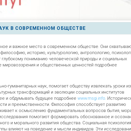
АУК В СОВРЕМЕННОМ ОБЩЕСТВЕ
ьное и важное место в современном обществе. Они охватыва
 философию, историю, культурологию, антропологию, психолог
ют глубокому пониманию человеческой природы и социальных
ие мировоззрения и общественных ценностей подробнее
ьно-гуманитарных наук, помогает обществу извлекать уроки из
ьтурных трансформаций и эволюции социальных институтов
ее и обдумывать будущее подробнее
www.msgi.info
. Историчес
ости и преемственности. Философия способствует развитию
лкивает к осмыслению фундаментальных вопросов бытия, мора
 исследования помогают формировать обоснованное и осозна
ного и морального развития общества. Социальная психологи
уппы влияют на поведение и мысли индивидов. Эти исследован