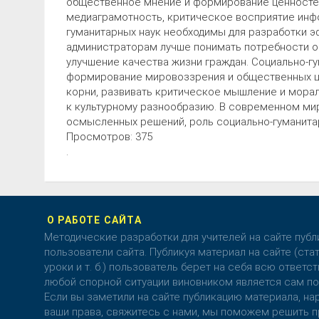
общественное мнение и формирование ценностей
медиаграмотность, критическое восприятие инфо
гуманитарных наук необходимы для разработки э
администраторам лучше понимать потребности о
улучшение качества жизни граждан. Социально-г
формирование мировоззрения и общественных це
корни, развивать критическое мышление и морал
к культурному разнообразию. В современном ми
осмысленных решений, роль социально-гуманита
Просмотров: 375
.
О РАБОТЕ САЙТА
Методические разработки для учителей на сайте пуб
пользователи сайта. Публикуя материал на сайте (стат
уроки и т. б.) пользователь берет на себя всю ответст
любой спорной ситуации виновником является сам по
Если вы заметили на сайте публикацию материала, 
ваши права, свяжитесь с нами, мы поможем решить п