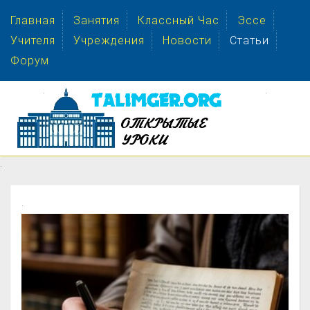
Главная
Занятия
Классный Час
Эссе
Учителя
Учреждения
Новости
Статьи
Форум
.
.
.
.