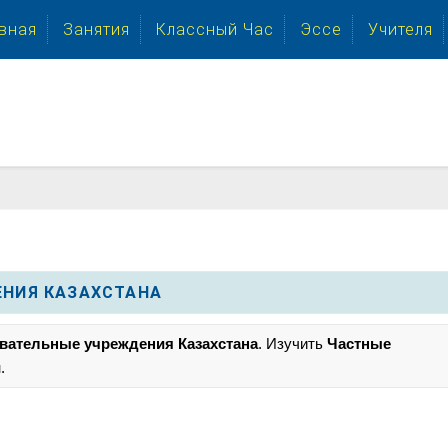
вная
Занятия
Классный Час
Эссе
Учителя
НИЯ КАЗАХСТАНА
вательные учреждения Казахстана
. Изучить
Частные
.