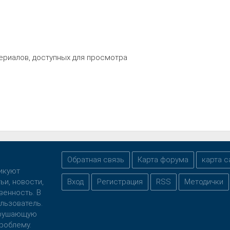
ериалов, доступных для просмотра
Обратная связь
Карта форума
карта с
ликуют
ьи, новости,
Вход
Регистрация
RSS
Методички
венность. В
льзователь.
нарушающую
роблему.