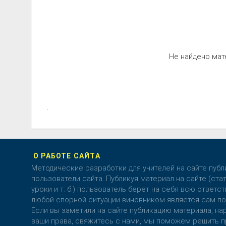
Не найдено мат
.
О РАБОТЕ САЙТА
Методические разработки для учителей на сайте пуб
пользователи сайта. Публикуя материал на сайте (стат
уроки и т. б.) пользователь берет на себя всю ответст
любой спорной ситуации виновником является сам по
Если вы заметили на сайте публикацию материала, 
ваши права, свяжитесь с нами, мы поможем решить п