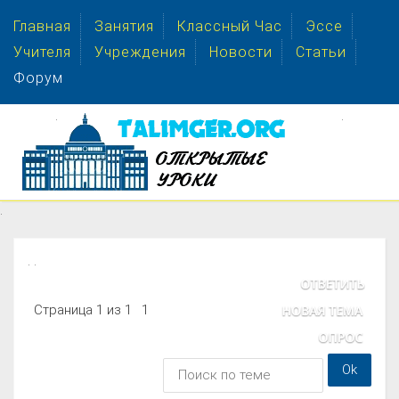
Главная
Занятия
Классный Час
Эссе
Учителя
Учреждения
Новости
Статьи
Форум
.
.
.
. .
Страница
1
из
1
1