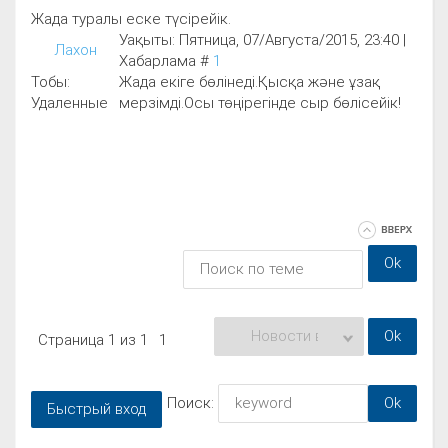
Жада туралы еске түсірейік.
Уақыты: Пятница, 07/Августа/2015, 23:40 |
Лахон
Хабарлама #
1
Тобы:
Жада екіге бөлінеді.Қысқа және ұзақ
Удаленные
мерзімді.Осы төңірегінде сыр бөлісейік!
Страница
1
из
1
1
Поиск: