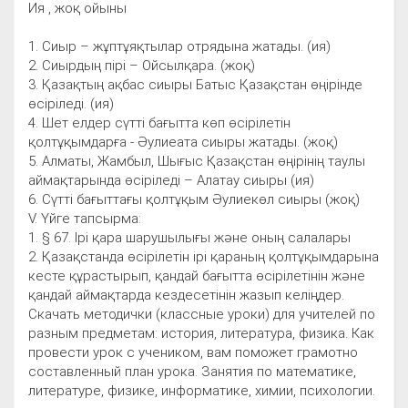
Ия , жоқ ойыны
1. Сиыр – жұптұяқтылар отрядына жатады. (ия)
2. Сиырдың пірі – Ойсылқара. (жоқ)
3. Қазақтың ақбас сиыры Батыс Қазақстан өңірінде
өсіріледі. (ия)
4. Шет елдер сүтті бағытта көп өсірілетін
қолтұқымдарға - Әулиеата сиыры жатады. (жоқ)
5. Алматы, Жамбыл, Шығыс Қазақстан өңірінің таулы
аймақтарында өсіріледі – Алатау сиыры (ия)
6. Сүтті бағыттағы қолтұқым Әулиекөл сиыры (жоқ)
V. Үйге тапсырма:
1. § 67. Ірі қара шарушылығы және оның салалары
2. Қазақстанда өсірілетін ірі қараның қолтұқымдарына
кесте құрастырып, қандай бағытта өсірілетінін және
қандай аймақтарда кездесетінін жазып келіңдер.
Скачать методички (классные уроки) для учителей по
разным предметам: история, литература, физика. Как
провести урок с учеником, вам поможет грамотно
составленный план урока. Занятия по математике,
литературе, физике, информатике, химии, психологии.