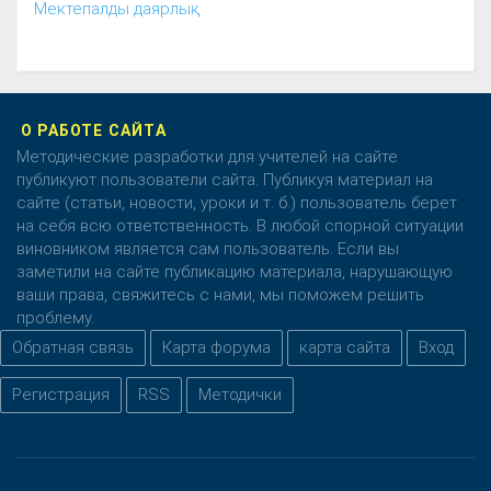
Мектепалды даярлық
О РАБОТЕ САЙТА
Методические разработки для учителей на сайте
публикуют пользователи сайта. Публикуя материал на
сайте (статьи, новости, уроки и т. б.) пользователь берет
на себя всю ответственность. В любой спорной ситуации
виновником является сам пользователь. Если вы
заметили на сайте публикацию материала, нарушающую
ваши права, свяжитесь с нами, мы поможем решить
проблему.
Обратная связь
Карта форума
карта сайта
Вход
Регистрация
RSS
Методички