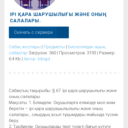
ІРІ ҚАРА ШАРУШЫЛЫҒЫ ЖӘНЕ ОНЫҢ
САЛАЛАРЫ.
Скачать с сервера
Сабақ жоспары
|
Предметы
|
Биологиядан ашық
сабақтар
Загрузок: 360 | Просмотров: 3193 | Размер:
6.4 Kb |
Автор: bibigul
.
Сабақтың тақырыбы: § 67. Ірі қара шарушылығы және
оның салалары.
Мақсаты: 1. Білімділік: Оқушыларға елімізде мол өнім
беретін – ірі қара шаруашылылығы және оның
салалары , сиырдың асыл тұқымдары жайында түсінік
беру.
2. Тәрбиелік: Оқушыларды төрт түлікті бағып күтуге