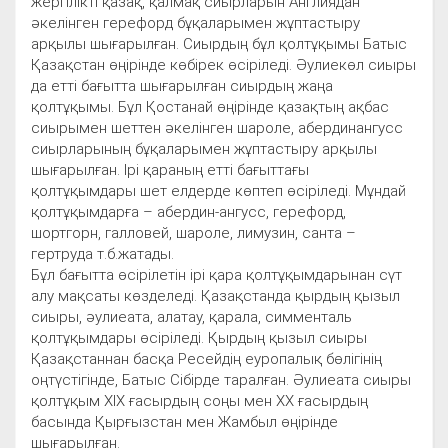
жергілікті қазақ, қалмақ сиырларын Англиядан
әкелінген герефорд бұқаларымен жұптастыру
арқылы шығарылған. Сиырдың бұл қолтұқымы Батыс
Қазақстан өңірінде көбірек өсіріледі. Әулиекөл сиыры
да етті бағытта шығарылған сиырдың жаңа
қолтұқымы. Бұл Қостанай өңірінде қазақтың ақбас
сиырымен шеттен әкелінген шароле, абердинангусс
сиырларының бұқаларымен жұптастыру арқылы
шығарылған. Ірі қараның етті бағыттағы
қолтұқымдары шет елдерде көптеп өсіріледі. Мұндай
қолтұқымдарға – абердин-ангусс, герефорд,
шортгорн, галловей, шароле, лимузин, санта –
гертруда т.б.жатады.
Бұл бағытта өсірілетін ірі қара қолтұқымдарынан сүт
алу мақсаты көзделеді. Қазақстанда қырдың қызыл
сиыры, әулиеата, алатау, қарала, симменталь
қолтұқымдары өсіріледі. Қырдың қызыл сиыры
Қазақстаннан басқа Ресейдің еуропалық бөлігінің
оңтүстігінде, Батыс Сібірде таралған. Әулиеата сиыры
қолтұқым XIX ғасырдың соңы мен XX ғасырдың
басында Қырғызстан мен Жамбыл өңірінде
шығарылған.