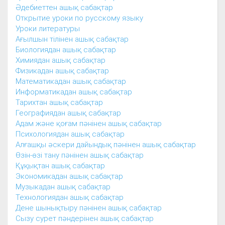
Әдебиеттен ашық сабақтар
Открытие уроки по русскому языку
Уроки литературы
Ағылшын тілінен ашық сабақтар
Биологиядан ашық сабақтар
Химиядан ашық сабақтар
Физикадан ашық сабақтар
Математикадан ашық сабақтар
Информатикадан ашық сабақтар
Тарихтан ашық сабақтар
Географиядан ашық сабақтар
Адам және қоғам пәнінен ашық сабақтар
Психологиядан ашық сабақтар
Алғашқы әскери дайындық пәнінен ашық сабақтар
Өзін-өзі тану пәнінен ашық сабақтар
Құқықтан ашық сабақтар
Экономикадан ашық сабақтар
Музыкадан ашық сабақтар
Технологиядан ашық сабақтар
Дене шынықтыру пәнінен ашық сабақтар
Сызу сурет пәндерінен ашық сабақтар