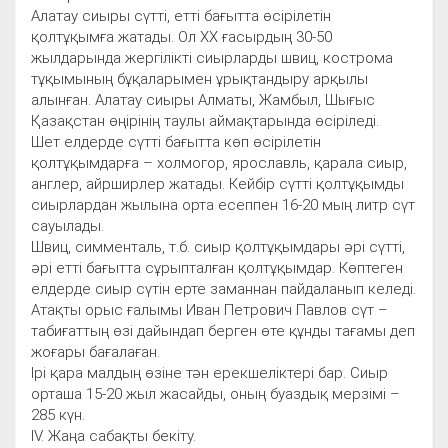
Алатау сиыры сүтті, етті бағытта өсірілетін
қолтұқымға жатады. Ол XX ғасырдың 30-50
жылдарында жергілікті сиырларды швиц, кострома
тұқымының бұқаларымен ұрықтандыру арқылы
алынған. Алатау сиыры Алматы, Жамбыл, Шығыс
Қазақстан өңірінің таулы аймақтарында өсіріледі.
Шет елдерде сүтті бағытта көп өсірілетін
қолтұқымдарға – холмогор, ярославль, қарала сиыр,
англер, айрширлер жатады. Кейбір сүтті қолтұқымды
сиырлардан жылына орта есеппен 16-20 мың литр сүт
сауылады.
Швиц, симменталь, т.б. сиыр қолтұқымдары әрі сүтті,
әрі етті бағытта сұрыпталған қолтұқымдар. Көптеген
елдерде сиыр сүтін ерте заманнан пайдаланып келеді.
Атақты орыс ғалымы Иван Петрович Павлов сүт –
табиғаттың өзі дайындап берген өте құнды тағамы деп
жоғары бағалаған.
Ірі қара малдың өзіне тән ерекшеліктері бар. Сиыр
орташа 15-20 жыл жасайды, оның буаздық мерзімі –
285 күн.
IV. Жаңа сабақты бекіту.