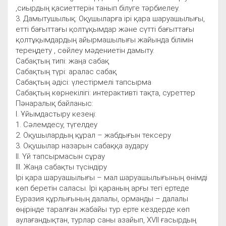
,сиырдың қасиеттерін танып білуге тәрбиелеу.
3. Дамытушылық: Оқушыларға ірі қара шаруашылығы,
етті бағыттағы қолтұқымдар және сүтті бағыттағы
қолтұқымдардың айырмашылығы жайында білімін
тереңдету , сөйлеу мәдениетін дамыту.
Сабақтың типі: жаңа сабақ
Сабақтың түрі: аралас сабақ
Сабақтың әдісі: үлестірмелі тапсырма
Сабақтың көрнекілігі: интерактивті тақта, суреттер
Пәнаралық байланыс:
I. Ұйымдастыру кезеңі:
1. Сәлемдесу, түгелдеу
2. Оқушылардың құрал – жабдығын тексеру
3. Оқушылар назарын сабаққа аудару
II. Үй тапсырмасын сұрау
III. Жаңа сабақты түсіндіру
Ірі қара шаруашылығы – мал шаруашылығының өнімді
көп беретін саласы. Ірі қараның арғы тегі ертеде
Еуразия құрлығының далалы, орманды – далалы
өңірінде таралған жабайы тур ерте кездерде көп
аулағандықтан, турлар саны азайып, XVII ғасырдың