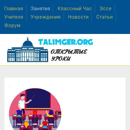
Главная
Занятия
Классный Час
Эссе
Учителя
Учреждения
Новости
Статьи
Форум
.
.
.
.