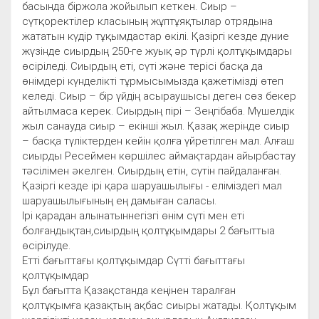
басында біржола жойылып кеткен. Сиыр –
сүтқоректілер класының жұптұяқтылар отрядына
жататын күдір тұқымдастар өкілі. Қазіргі кезде дүние
жүзінде сиырдың 250-ге жуық әр түрлі қолтұқымдары
өсіріледі. Сиырдың еті, сүті және терісі басқа да
өнімдері күнделікті тұрмысымызда қажетімізді өтеп
келеді. Сиыр – бір үйдің асыраушысы деген сөз бекер
айтылмаса керек. Сиырдың пірі – Зеңгібаба. Мүшелдік
жыл санауда сиыр – екінші жыл. Қазақ жерінде сиыр
– басқа түліктерден кейін қолға үйретілген мал. Алғаш
сиырды Ресеймен көршілес аймақтардан айырбастау
тәсілімен әкелген. Сиырдың етін, сүтін пайдаланған.
Қазіргі кезде ірі қара шаруашылығы - еліміздегі мал
шаруашылығының ең дамыған саласы.
Ірі қарадан алынатыннегізгі өнім сүті мен еті
болғандықтан,сиырдың қолтұқымдары 2 бағыттыа
өсірілуде.
Етті бағыттағы қолтұқымдар Сүтті бағыттағы
қолтұқымдар
Бұл бағытта Қазақстанда кеңінен таралған
қолтұқымға қазақтың ақбас сиыры жатады. Қолтұқым