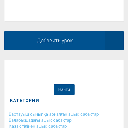
.
Добавить урок
КАТЕГОРИИ
Бастауыш сыныпқа арналған ашық сабақтар
Балабақшадағы ашық сабақтар
Қазақ тілінен ашық сабақтар