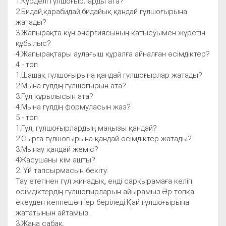
1.Күрделі гүлшоғырларды ата?
2.Бидай,қарабидай,бидайық қандай гүлшоғырына
жатады?
3.Жапырақта күн энергиясының қатысуымен жүретін
құбылыс?
4.Жапырақтары аулағыш құралға айналған өсімдіктер?
4 - топ
1.Шашақ гүлшоғырына қандай гүлшоғырлар жатады?
2.Мына гүлдің гүлшоғырын ата?
3.Гүл құрылысын ата?
4.Мына гүлдің формуласын жаз?
5 - топ
1.Гүл, гүлшоғырлардың маңызы қандай?
2.Сырға гүлшоғырына қандай өсімдіктер жатады?
3.Мынау қандай жеміс?
4Жасушаны кім ашты?
2. Үй тапсырмасын бекіту.
Тау етегінен гүл жинадық, енді сарқырамаға келіп
өсімдіктердің гүлшоғырларын айырамыз.Әр топқа
екеуден кеппешөптер беріледі.Қай гүлшоғырына
жататынын айтамыз.
3.Жаңа сабақ.