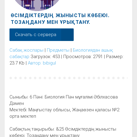
ӨСІМДІКТЕРДІҢ ЖЫНЫСТЫ КӨБЕЮІ.
ТОЗАҢДАНУ МЕН ҰРЫҚТАНУ.
Скачать с сервера
Сабақ жоспары
|
Предметы
|
Биологиядан ашық
сабақтар
Загрузок: 453 | Просмотров: 2791 | Размер:
23.7 Kb |
Автор: bibigul
.
Сыныбы: 6 Пәні: Биология Пән мұғалімі:Әбілхасова
Дәмен
Мектебі: Маңғыстау облысы, Жаңаөзен қаласы №2
орта мектеп
Сабақтың тақырыбы: &25 Өсімдіктердің жынысты
көбеюі. Тозаңдану мен ұрықтану.