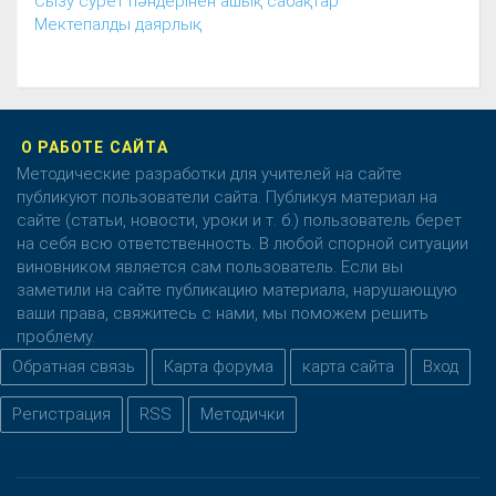
Сызу сурет пәндерінен ашық сабақтар
Мектепалды даярлық
О РАБОТЕ САЙТА
Методические разработки для учителей на сайте
публикуют пользователи сайта. Публикуя материал на
сайте (статьи, новости, уроки и т. б.) пользователь берет
на себя всю ответственность. В любой спорной ситуации
виновником является сам пользователь. Если вы
заметили на сайте публикацию материала, нарушающую
ваши права, свяжитесь с нами, мы поможем решить
проблему.
Обратная связь
Карта форума
карта сайта
Вход
Регистрация
RSS
Методички