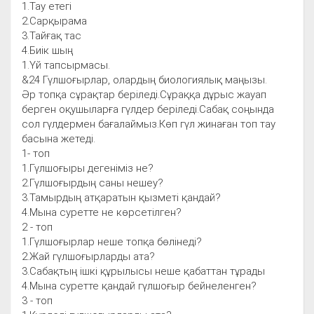
1.Тау етегі
2.Сарқырама
3.Тайғақ тас
4.Биік шың
1.Үй тапсырмасы.
&24 Гүлшоғырлар, олардың биологиялық маңызы.
Әр топқа сұрақтар беріледі.Сұраққа дұрыс жауап
берген оқушыларға гүлдер беріледі.Сабақ соңында
сол гүлдермен бағалаймыз.Көп гүл жинаған топ тау
басына жетеді.
1- топ
1.Гүлшоғыры дегеніміз не?
2.Гүлшоғырдың саны нешеу?
3.Тамырдың атқаратын қызметі қандай?
4.Мына суретте не көрсетілген?
2 - топ
1.Гүлшоғырлар неше топқа бөлінеді?
2.Жай гүлшоғырларды ата?
3.Сабақтың ішкі құрылысы неше қабаттан тұрады
4.Мына суретте қандай гүлшоғыр бейнеленген?
3 - топ