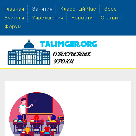
Главная
Занятия
Классный Час
Эссе
Учителя
Учреждения
Новости
Статьи
Форум
.
.
.
.