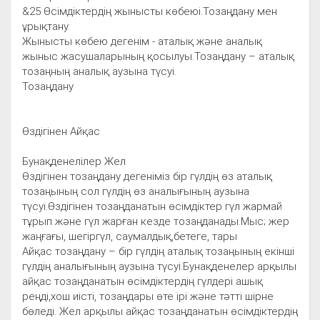
&25 Өсімдіктердің жынысты көбеюі.Тозаңдану мен
ұрықтану.
Жынысты көбею дегенім - аталық және аналық
жыныс жасушаларының қосылуы.Тозаңдану – аталық
тозаңның аналық аузына түсуі.
Тозаңдану
Өздігінен Айқас
Бунақденелілер Жел
Өздігінен тозаңдану дегеніміз бір гүлдің өз аталық
тозаңының сол гүлдің өз аналығының аузына
түсуі.Өздігінен тозаңданатын өсімдіктер гүл жармай
тұрып және гүл жарған кезде тозаңданады.Мыс; жер
жаңғағы, шегіргүл, саумалдық,бетеге, тары
Айқас тозаңдану – бір гүлдің аталық тозаңының екінші
гүлдің аналығының аузына түсуі.Бунақденелер арқылы
айқас тозаңданатын өсімдіктердің гүлдері ашық
реңді,хош иісті, тозаңдары өте ірі және тәтті шірне
бөледі. Жел арқылы айқас тозаңданатын өсімдіктердің