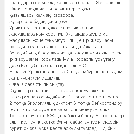
тозаңдары өте майда, жеңіл көп болады. Жел арқылы
айқас тозаңданатын өсімдіктерге қант
қызылшасы,құлмақ, қарасора,
жүгері,қарабидай,қайың,емен.
Ұрықтану – аталық және аналық жыныс
жасушаларының қосылуы. Жатында жұмыртқа
жасушасы және тұқымбүршігінің ең ірі жасушасы
болады.Тозаң түтікшесінің ұшында 2 жасуша
болады.Оның біреуі жұмыртқа жасушамен екіншісі ең
ірі жасушамен қосылады.Мұны қосарлы ұрыұтану
дейді.Бұл құбылысты ашқан ғалым С.Г.
Навашин.Ұрықтанғаннан кейін тұқымбүршігінен тұқым,
жатыннан жеміс дамиды.
4.Жаңа сабақты пысықтау.
Оқушылар енді тайғақ тасқа келдік.Бұл жерде
тапсырмалар орындаймыз. 1- топқа Топтастыру тесті.
2- топқа Биологиялық диктант 3- топқа Сәйкестендіру
тесті 4- топқа Суретке қарап әңгімелеу 5- топқа
Топтастыру тесті 5.Жаңа сабақты бекіту. Әр топ өздері
алып келген плакатқа бүгінгі сабақтан түсінгендерін
сурет, сызбанұсқа кесте арқылы түсіреді.Енді биік