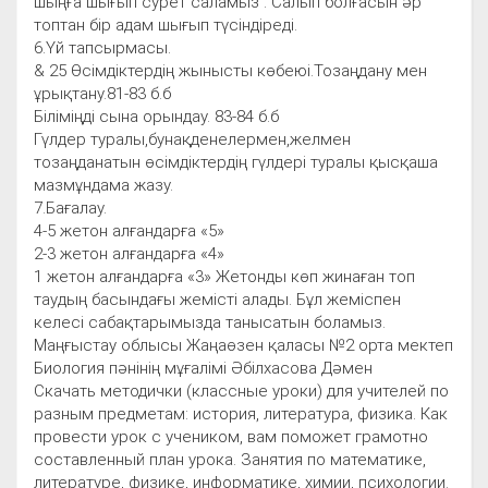
шыңға шығып сурет саламыз . Салып болғасын әр
топтан бір адам шығып түсіндіреді.
6.Үй тапсырмасы.
& 25 Өсімдіктердің жынысты көбеюі.Тозаңдану мен
ұрықтану.81-83 б.б
Біліміңді сына орындау. 83-84 б.б
Гүлдер туралы,бунақденелермен,желмен
тозаңданатын өсімдіктердің гүлдері туралы қысқаша
мазмұндама жазу.
7.Бағалау.
4-5 жетон алғандарға «5»
2-3 жетон алғандарға «4»
1 жетон алғандарға «3» Жетонды көп жинаған топ
таудың басындағы жемісті алады. Бұл жеміспен
келесі сабақтарымызда танысатын боламыз.
Маңғыстау облысы Жаңаөзен қаласы №2 орта мектеп
Биология пәнінің мұғалімі Әбілхасова Дәмен
Скачать методички (классные уроки) для учителей по
разным предметам: история, литература, физика. Как
провести урок с учеником, вам поможет грамотно
составленный план урока. Занятия по математике,
литературе, физике, информатике, химии, психологии.