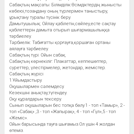
Сабақтың мақсаты: Білімділік:Өсімдіктердің жынысты
көбеюі,тозаңдану оның түрлерімен таныстыру,
ұрықтану туралы түсінік беру.
Дамытушылық: Ойлау қабілетін,сөйлеу,есте сақтау
қабілеттерін дамыта отырып шығармашылыққа
тәрбиелеу.
Тәрбиелік: Табиғатты қорғауға,қоршаған ортаны
аялауға тәрбиелеу.
Сабақтың түрі: Ойын сабақ.
Сабақтың көрнекіліг: Плакаттар, кеппешөптер,
суреттер, үлестірмелер, жетондар, жемістер.
Сабақтың жүрісі
1.Ұйымдастыру.
Оқушылармен сәлемдесу.
Кезекшіні анықтау,түгендеу.
Оқу құралдарын тексеру.
Сынып оқушыларын бес топқа бөлу.1 - топ «Тамыр», 2 -
топ «Сабақ» ,3 - топ «Жапырақ», 4 - топ «Гүл»,5 - топ
«Жеміс».
Ойын барысында тауға шығамыз.Ол үшін 4 жолдан
өтеміз.