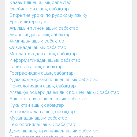
Қазақ тілінен ашық сабақтар
Әдебиеттен ашық сабақтар
Открытие уроки по русскому языку
Уроки литературы
Ағылшын тілінен ашық сабақтар
Биологиядан ашық сабақтар
Химиядан ашық сабақтар
Физикадан ашық сабақтар
Математикадан ашық сабақтар
Информатикадан ашық сабақтар
Тарихтан ашық сабақтар
Географиядан ашық сабақтар
Адам және қоғам пәнінен ашық сабақтар
Психологиядан ашық сабақтар
Алғашқы әскери дайындық пәнінен ашық сабақтар
Өзін-өзі тану пәнінен ашық сабақтар
Құқықтан ашық сабақтар
Экономикадан ашық сабақтар
Музыкадан ашық сабақтар
Технологиядан ашық сабақтар
Дене шынықтыру пәнінен ашық сабақтар