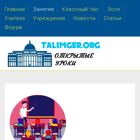
Главная
Занятия
Классный Час
Эссе
Учителя
Учреждения
Новости
Статьи
Форум
.
.
.
.