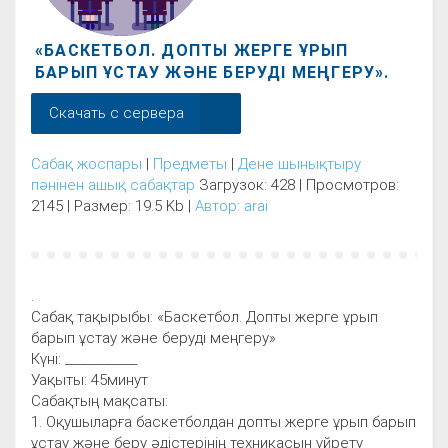
«БАСКЕТБОЛ. ДОПТЫ ЖЕРГЕ ҰРЫП
БАРЫП ҰСТАУ ЖӘНЕ БЕРУДІ МЕҢГЕРУ».
Скачать с сервера
Сабақ жоспары
|
Предметы
|
Дене шынықтыру
пәнінен ашық сабақтар
Загрузок: 428 | Просмотров:
2145 | Размер: 19.5 Kb |
Автор: arai
.
Сабақ тақырыбы: «Баскетбол. Допты жерге ұрып
барып ұстау және беруді меңгеру»
Күні: ____________
Уақыты: 45минут
Сабақтың мақсаты:
1. Оқушыларға баскетболдан допты жерге ұрып барып
ұстау және беру әдістерінің техникасын үйрету