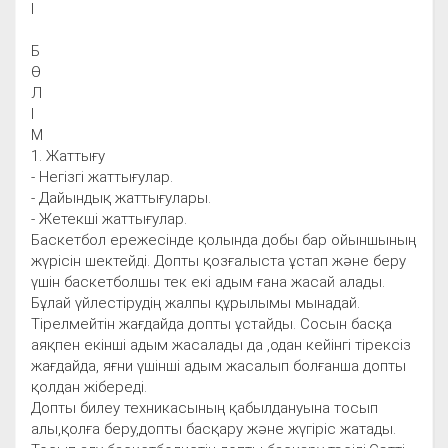
І
Б
Ө
Л
І
М
1. Жаттығу
- Негізгі жаттығулар.
- Дайындық жаттығулары.
- Жетекші жаттығулар.
Баскетбол ережесінде қолында добы бар ойыншының
жүрісін шектейді. Допты қозғалыста ұстап және беру
үшін баскетболшы тек екі адым ғана жасай алады.
Бұлай үйлестірудің жалпы құрылымы мынадай.
Тірелмейтін жағдайда допты ұстайды. Сосын басқа
аяқпен екінші адым жасалады да ,одан кейінгі тірексіз
жағдайда, яғни үшінші адым жасалып болғанша допты
қолдан жібереді.
Допты билеу техникасының қабылдануына тосып
алы,қолға беру,допты басқару және жүгіріс жатады.