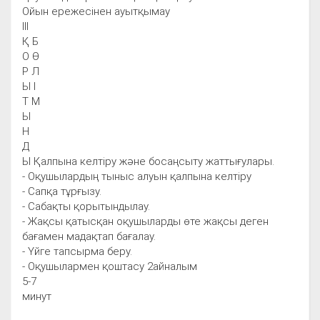
Ойын ережесінен ауытқымау
III
Қ Б
О Ө
Р Л
Ы І
Т М
Ы
Н
Д
Ы Қалпына келтіру және босаңсыту жаттығулары.
- Оқушылардың тыныс алуын қалпына келтіру
- Сапқа тұрғызу.
- Сабақты қорытындылау.
- Жақсы қатысқан оқушыларды өте жақсы деген
бағамен мадақтап бағалау.
- Үйге тапсырма беру.
- Оқушылармен қоштасу 2айналым
5-7
минут