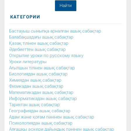
КАТЕГОРИИ
Бастауыш сыныпқа арналған ашық сабақтар
Балабақшадағы ашық сабақтар
Қазақ тілінен ашық сабақтар
Әдебиеттен ашық сабақтар
Открытие уроки по русскому языку
Уроки литературы
Ағылшын тілінен ашық сабақтар
Биологиядан ашық сабақтар
Химиядан ашық сабақтар
Физикадан ашық сабақтар
Математикадан ашық сабақтар
Информатикадан ашық сабақтар
Тарихтан ашық сабақтар
Географиядан ашық сабақтар
Адам және қоғам пәнінен ашық сабақтар
Психологиядан ашық сабақтар
Алғашқы әскери дайындық пәнінен ашық сабақтар