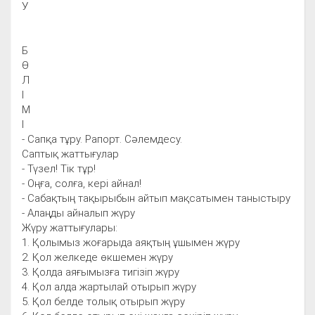
У
Б
Ө
Л
І
М
І
- Сапқа тұру. Рапорт. Сәлемдесу.
Саптық жаттығулар
- Түзел! Тік тұр!
- Оңға, солға, кері айнал!
- Сабақтың тақырыбын айтып мақсатымен таныстыру
- Алаңды айналып жүру
Жүру жаттығулары:
1. Қолымыз жоғарыда аяқтың ұшымен жүру
2. Қол желкеде өкшемен жүру
3. Қолда аяғымызға тигізіп жүру
4. Қол алда жартылай отырып жүру
5. Қол белде толық отырып жүру