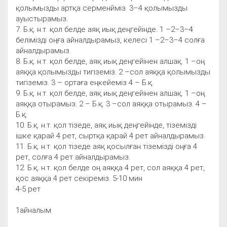
қолымызды артқа серменйміз. 3–4 қолымызды
ауыстырамыз.
7. Б.қ. н.т. қол белде аяқ иық деңгейінде. 1 –2–3–4
белімізді оңға айналдырамыз, келесі 1 –2–3–4 солға
айналдырамыз.
8. Б.қ. н.т. қол белде, аяқ иық деңгейінен алшақ. 1 –оң
аяққа қолымызды тигіземіз. 2 –сол аяққа қолымызды
тигіземіз. 3 – ортаға еңкейеміз 4 – Б.қ.
9. Б.қ. н.т. қол белде, аяқ иық деңгейінен алшақ. 1 –оң
аяққа отырамыз. 2 – Б.қ. 3 –сол аяққа отырамыз. 4 –
Б.қ.
10. Б.қ. н.т. қол тізеде, аяқ иық деңгейінде, тіземізді
ішке қарай 4 рет, сыртқа қарай 4 рет айналдырамыз.
11. Б.қ. н.т. қол тізеде аяқ қосылған тіземізді оңға 4
рет, солға 4 рет айналдырамыз.
12. Б.қ. н.т. қол белде оң аяққа 4 рет, сол аяққа 4 рет,
қос аяққа 4 рет секіреміз. 5-10 мин
4-5 рет
1айналым