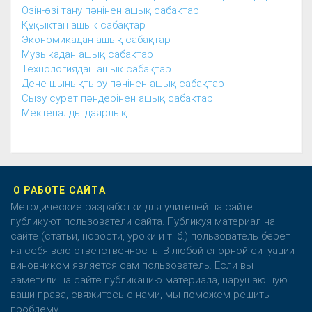
Өзін-өзі тану пәнінен ашық сабақтар
Құқықтан ашық сабақтар
Экономикадан ашық сабақтар
Музыкадан ашық сабақтар
Технологиядан ашық сабақтар
Дене шынықтыру пәнінен ашық сабақтар
Сызу сурет пәндерінен ашық сабақтар
Мектепалды даярлық
О РАБОТЕ САЙТА
Методические разработки для учителей на сайте
публикуют пользователи сайта. Публикуя материал на
сайте (статьи, новости, уроки и т. б.) пользователь берет
на себя всю ответственность. В любой спорной ситуации
виновником является сам пользователь. Если вы
заметили на сайте публикацию материала, нарушающую
ваши права, свяжитесь с нами, мы поможем решить
проблему.