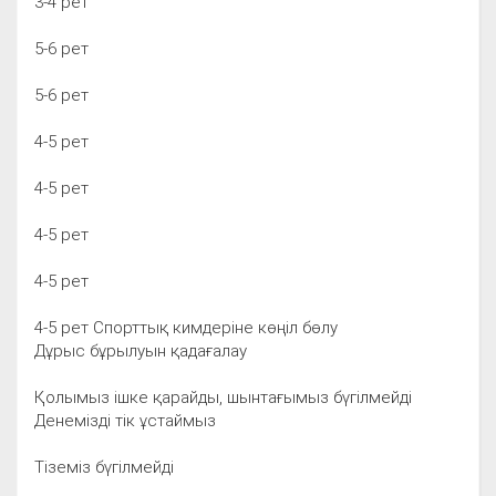
3-4 рет
5-6 рет
5-6 рет
4-5 рет
4-5 рет
4-5 рет
4-5 рет
4-5 рет Спорттық кимдеріне көңіл бөлу
Дұрыс бұрылуын қадағалау
Қолымыз ішке қарайды, шынтағымыз бүгілмейді
Денемізді тік ұстаймыз
Тіземіз бүгілмейді