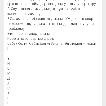
арқылы спорт ойындарына қызығушылығын арттыру;
2. Оқушылардың жылдамдық, күш, икемділік т.б.
қасиеттерін дамыту.
3.Саламатты өмір салтын ұстанып, бұқаралық спорт
түрлерімен шұғылданатын шыныққан, дені сау тұлға
тәрбиелеу.
Өтетін орны: спорт алаңы
Керекті құралдар: ысқырық.
Сабақ бөлімі Сабақ бөлімі Уақыты Әдістемелік нұсқау
I
Ұ
Й
Ы
М
Д
А
С
Т
Ы
Р