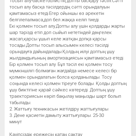
Тосып алу-баскетболистің допты басқару тәсілі.Сәтті
тосып алу басқа тәсілдердің сәтті орындалуын
қамтамасыз етеді.Егер ойыншы өз әрекетін
белгілепалмаса,доп бел жаққа келіп тиеді.
Екі қолмен тосып алу.Допты алу үшін қолдарды жарты
шар тәрізді етіп доп сыйып нететіндей дөңгелек
жасап,қарсы ұшып келе жатқан допқа қарсы
тосады.Допты тосып алысымен келесі тәсілді
орындауға дайындалады.Қолдың иілуі доптың ұшу
жылдамдығының амортизациясын қамтамасыз етеді.
Бір қолмен тосып алу. Бұл тәсіл екі қолмен тосу
мүмкіншілігі болмаған жағдайда немесе келесі бір
қолмен орындалатын болса қолданылады. Тосу
соңында келесі қолмен тіреуге болады. Қолды доптың
ұшу биіктігіне қарай сәйкес көтереді. Доптың ұшу
траекториясын көріп бақылау маңызды шарт болып
табылады.
2. Жаттығу техникасын жетілдіру жаттығулары
3. Дене қасиетін дамыту жаттығулары. 25-30
минут
Қауіпсіздік ережесін қатаң сақтау