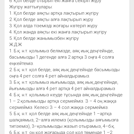
6. Қол белде отырып екі жанға секіріп жүру
Жүгіру жаттығулары:
1. Қол белде аяқты артқа лақтырып жүгіру
2. Қол белде аяқты алға лақтырып жүру
3. Қол алда тіземізді жоғары көтеріп жүру
4. Қол жанда аяқты екі жанға лақтырып жүгіру
5. Қол белде жанымызбен жүгіру
Ж.Д.Ж
1. Б.қ. н.т. қолымыз белімізде, аяқ иық деңгейінде,
басымызды 1 дегенде алға 2 артқа 3 оңға 4 солға
еңкейтеміз.
2. Б.қ. н.т. қол белде, аяқ иық деңгейінде басымызды
оңға 4 рет солға 4 рет айналдырамыз.
3. Б.қ. н.т. қолымыз иығымызда, аяқ иық деңгейінде,
йығымызды алға 4 рет артқа 4 рет айналдырамыз
4. Б.қ. н.т. қолымыз кеуде тұсында аяқ иық деңгейінде
1 – 2 қолымызды артқа сермейміз. З – 4 оң жаққа
сермейміз. Келесі З – 4 сол жаққа сермейміз.
5. Б.қ. н.т. қол белде аяқ иық деңгейінде 1 –артқа
шалқаямыз, 2–алға иілеміз (қолымызды аяғымызға
тигіземіз), 3–қолымызды жазып отырамыз, 4–б.қ.
6. Б.қ. н.т. оң қол жоғарыда сол қол төменде 1 –2