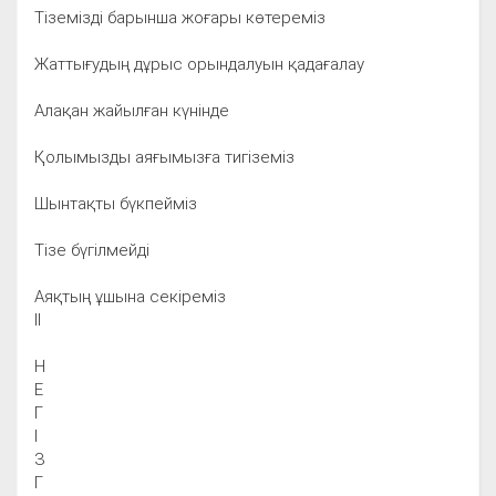
Тіземізді барынша жоғары көтереміз
Жаттығудың дұрыс орындалуын қадағалау
Алақан жайылған күнінде
Қолымызды аяғымызға тигіземіз
Шынтақты бүкпейміз
Тізе бүгілмейді
Аяқтың ұшына секіреміз
II
Н
Е
Г
І
З
Г