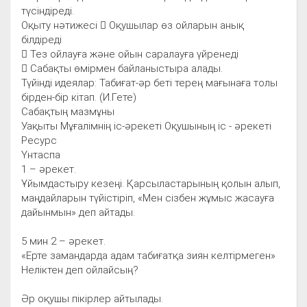
түсіндіреді.
Оқыту нәтижесі  Оқушылар өз ойларын анық
білдіреді
 Тез ойлауға және ойын саралауға үйренеді
 Сабақты өмірмен байланыстыра алады.
Түйінді идеялар: Табиғат-әр беті терең мағынаға толы
бірден-бір кітап. (И.Гете)
Сабақтың мазмұны
Уақыты Мұғалімнің іс-әрекеті Оқушының іс - әрекеті
Ресурс
Үнтаспа
1 – әрекет.
Ұйымдастыру кезеңі. Қарсыластарының қолын алып,
маңдайларын түйістіріп, «Мен сізбен жұмыс жасауға
дайынмын» деп айтады.
5 мин 2 – әрекет.
«Ерте замандарда адам табиғатқа зиян келтірмеген»
Неліктен деп ойлайсың?
Әр оқушы пікірлер айтылады.