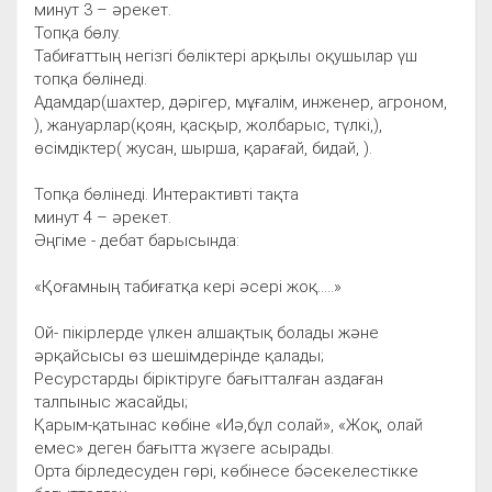
минут 3 – әрекет.
Топқа бөлу.
Табиғаттың негізгі бөліктері арқылы оқушылар үш
топқа бөлінеді.
Адамдар(шахтер, дәрігер, мұғалім, инженер, агроном,
), жануарлар(қоян, қасқыр, жолбарыс, түлкі,),
өсімдіктер( жусан, шырша, қарағай, бидай, ).
Топқа бөлінеді. Интерактивті тақта
минут 4 – әрекет.
Әңгіме - дебат барысында:
«Қоғамның табиғатқа кері әсері жоқ.....»
Ой- пікірлерде үлкен алшақтық болады және
әрқайсысы өз шешімдерінде қалады;
Ресурстарды біріктіруге бағытталған аздаған
талпыныс жасайды;
Қарым-қатынас көбіне «Иә,бұл солай», «Жоқ, олай
емес» деген бағытта жүзеге асырады.
Орта бірледесуден гөрі, көбінесе бәсекелестікке