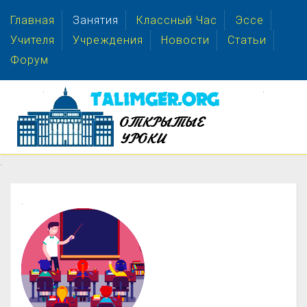
Главная
Занятия
Классный Час
Эссе
Учителя
Учреждения
Новости
Статьи
Форум
.
.
.
.