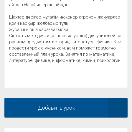
айтқан Өз ойын еркін айтқан
Шахтер дәрігер мұғалім инженер агроном жануарлар
қоян қасқыр жолбарыс түлкі
жусан шырша қарағай бидай
Скачать методички (классные уроки) для учителей по
разным предметам: история, литература, физика. Как
провести урок с учеником, вам поможет грамотно
составленный план урока. Занятия по математике,
литературе, физике, информатике, химии, психологии.
.
Добавить урок