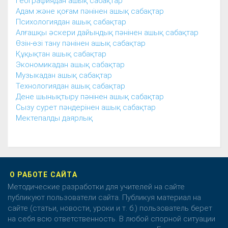
Географиядан ашық сабақтар
Адам және қоғам пәнінен ашық сабақтар
Психологиядан ашық сабақтар
Алғашқы әскери дайындық пәнінен ашық сабақтар
Өзін-өзі тану пәнінен ашық сабақтар
Құқықтан ашық сабақтар
Экономикадан ашық сабақтар
Музыкадан ашық сабақтар
Технологиядан ашық сабақтар
Дене шынықтыру пәнінен ашық сабақтар
Сызу сурет пәндерінен ашық сабақтар
Мектепалды даярлық
О РАБОТЕ САЙТА
Методические разработки для учителей на сайте
публикуют пользователи сайта. Публикуя материал на
сайте (статьи, новости, уроки и т. б.) пользователь берет
на себя всю ответственность. В любой спорной ситуации