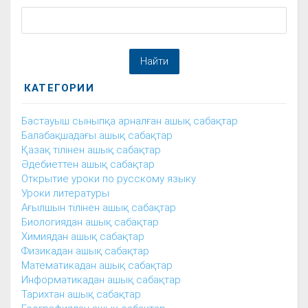
КАТЕГОРИИ
Бастауыш сыныпқа арналған ашық сабақтар
Балабақшадағы ашық сабақтар
Қазақ тілінен ашық сабақтар
Әдебиеттен ашық сабақтар
Открытие уроки по русскому языку
Уроки литературы
Ағылшын тілінен ашық сабақтар
Биологиядан ашық сабақтар
Химиядан ашық сабақтар
Физикадан ашық сабақтар
Математикадан ашық сабақтар
Информатикадан ашық сабақтар
Тарихтан ашық сабақтар