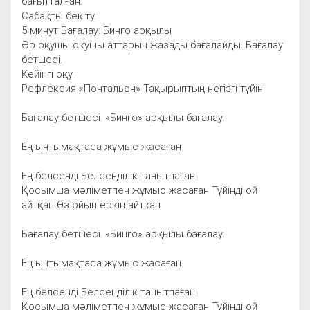
бағытталған.
Сабақты бекіту.
5 минут Бағалау: Бинго арқылы
Әр оқушы оқушы аттарын жазады бағалайды. Бағалау
бетшесі.
Кейінгі оқу
Рефлексия «Почтальон» Тақырыптың негізгі түйіні
Бағалау бетшесі. «Бинго» арқылы бағалау.
Ең ынтымақтаса жұмыс жасаған
Ең белсенді Белсенділік танытпаған
Қосымша мәліметпен жұмыс жасаған Түйінді ой
айтқан Өз ойын еркін айтқан
Бағалау бетшесі. «Бинго» арқылы бағалау.
Ең ынтымақтаса жұмыс жасаған
Ең белсенді Белсенділік танытпаған
Қосымша мәліметпен жұмыс жасаған Түйінді ой